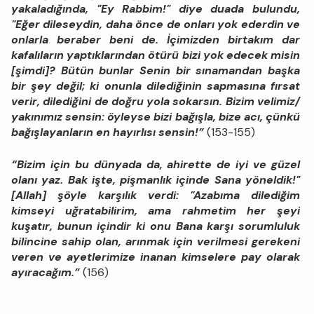
yakaladığında, "Ey Rabbim!" diye duada bulundu,
"Eğer dileseydin, daha önce de onları yok ederdin ve
onlarla beraber beni de. İçimizden birtakım dar
kafalıların yaptıklarından ötürü bizi yok edecek misin
[şimdi]? Bütün bunlar Senin bir sınamandan başka
bir şey değil; ki onunla dilediğinin sapmasına fırsat
verir, dilediğini de doğru yola sokarsın. Bizim velimiz/
yakınımız sensin: öyleyse bizi bağışla, bize acı, çünkü
bağışlayanların en hayırlısı sensin!”
(153-155)
“Bizim için bu dünyada da, ahirette de iyi ve güzel
olanı yaz. Bak işte, pişmanlık içinde Sana yöneldik!"
[Allah] şöyle karşılık verdi: "Azabıma dilediğim
kimseyi uğratabilirim, ama rahmetim her şeyi
kuşatır, bunun içindir ki onu Bana karşı sorumluluk
bilincine sahip olan, arınmak için verilmesi gerekeni
veren ve ayetlerimize inanan kimselere pay olarak
ayıracağım.”
(156)