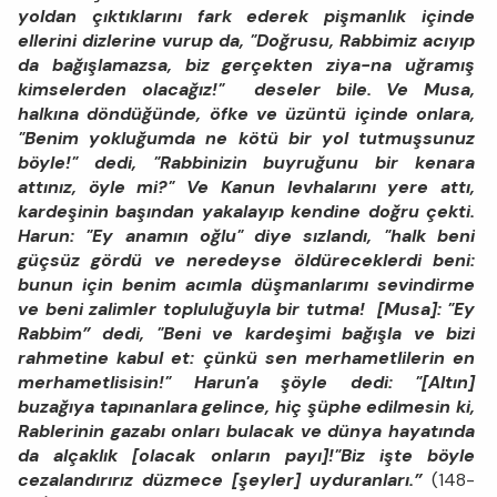
yoldan çıktıklarını fark ederek pişmanlık içinde
ellerini dizlerine vurup da, "Doğrusu, Rabbimiz acıyıp
da bağışlamazsa, biz gerçekten ziya-na uğramış
kimselerden olacağız!" deseler bile. Ve Musa,
halkına döndüğünde, öfke ve üzüntü içinde onlara,
"Benim yokluğumda ne kötü bir yol tutmuşsunuz
böyle!" dedi, "Rabbinizin buyruğunu bir kenara
attınız, öyle mi?" Ve Kanun levhalarını yere attı,
kardeşinin başından yakalayıp kendine doğru çekti.
Harun: "Ey anamın oğlu" diye sızlandı, "halk beni
güçsüz gördü ve neredeyse öldüreceklerdi beni:
bunun için benim acımla düşmanlarımı sevindirme
ve beni zalimler topluluğuyla bir tutma! [Musa]: "Ey
Rabbim” dedi, "Beni ve kardeşimi bağışla ve bizi
rahmetine kabul et: çünkü sen merhametlilerin en
merhametlisisin!" Harun'a şöyle dedi: "[Altın]
buzağıya tapınanlara gelince, hiç şüphe edilmesin ki,
Rablerinin gazabı onları bulacak ve dünya hayatında
da alçaklık [olacak onların payı]!"Biz işte böyle
cezalandırırız düzmece [şeyler] uyduranları.”
(148-