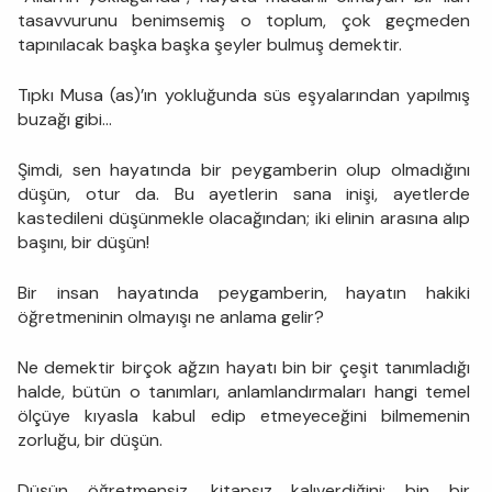
tasavvurunu benimsemiş o toplum, çok geçmeden
tapınılacak başka başka şeyler bulmuş demektir.
Tıpkı Musa (as)’ın yokluğunda süs eşyalarından yapılmış
buzağı gibi...
Şimdi, sen hayatında bir peygamberin olup olmadığını
düşün, otur da. Bu ayetlerin sana inişi, ayetlerde
kastedileni düşünmekle olacağından; iki elinin arasına alıp
başını, bir düşün!
Bir insan hayatında peygamberin, hayatın hakiki
öğretmeninin olmayışı ne anlama gelir?
Ne demektir birçok ağzın hayatı bin bir çeşit tanımladığı
halde, bütün o tanımları, anlamlandırmaları hangi temel
ölçüye kıyasla kabul edip etmeyeceğini bilmemenin
zorluğu, bir düşün.
Düşün öğretmensiz, kitapsız kalıverdiğini; bin bir