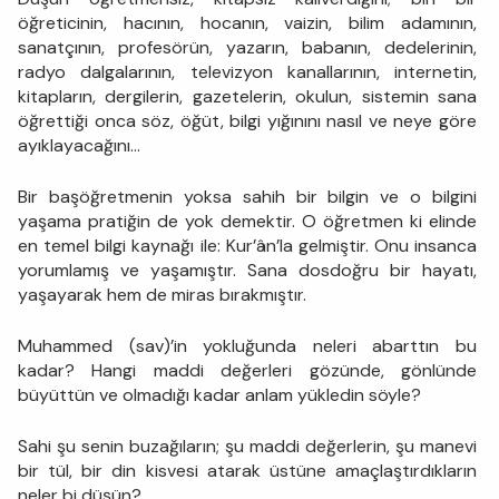
öğreticinin, hacının, hocanın, vaizin, bilim adamının,
sanatçının, profesörün, yazarın, babanın, dedelerinin,
radyo dalgalarının, televizyon kanallarının, internetin,
kitapların, dergilerin, gazetelerin, okulun, sistemin sana
öğrettiği onca söz, öğüt, bilgi yığınını nasıl ve neye göre
ayıklayacağını...
Bir başöğretmenin yoksa sahih bir bilgin ve o bilgini
yaşama pratiğin de yok demektir. O öğretmen ki elinde
en temel bilgi kaynağı ile: Kur’ân’la gelmiştir. Onu insanca
yorumlamış ve yaşamıştır. Sana dosdoğru bir hayatı,
yaşayarak hem de miras bırakmıştır.
Muhammed (sav)’in yokluğunda neleri abarttın bu
kadar? Hangi maddi değerleri gözünde, gönlünde
büyüttün ve olmadığı kadar anlam yükledin söyle?
Sahi şu senin buzağıların; şu maddi değerlerin, şu manevi
bir tül, bir din kisvesi atarak üstüne amaçlaştırdıkların
neler bi düşün?