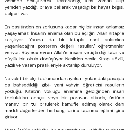
zihninde pekiştirerek tekrarladığı, kimi zaman silip
yeniden yazdığı, oraya bakarak yaşadığı bir hayat bilgisi,
belgesi var.
En basitinden en zorlusuna kadar hiç bir insan anlamsız
yaşayamaz. İnsanın anlama olan bu açlığını Allah Kitap’la
karşılıyor. Yanına da bir kitapla nasıl anlamlıca
yaşanılacağını gösteren değerli rasuller/ öğretmenler
veriyor. Böylece evren Allah’ın insanı yetiştirdiği tabii ve
büyük bir okula dönüşüyor. Nesilden nesile Kitap, sözlü,
yazılı ve yaşam pratikleriyle aktarılıp duruluyor.
Ne vakit bir elçi toplumundan ayrılsa -yukarıdaki pasajda
da bahsedildiği gibi- yani vahyin öğreticisi rasullerin
yokluğu, Kitab’ın yokluğu anlamına geldiğinden insan
toplulukları apaçık veya bir paravan altında, üstüne
manevi bir tül örtülerek kamufle edilmiş olarak dahi
maddi değerlerden herhangi birine tapınma eğilimi içine
giriyor.