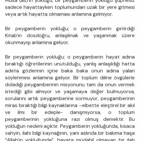
Musa (as)’ın yokluğu, bir peygamberin yokluğu şüphesiz
sadece hayattayken toplumundan uzak bir yere gitmesi
veya artık hayatta olmaması anlamına gelmiyor.
Bir peygamberin yokluğu; o peygamberin getirdiği
Kitab’ın dosdoğru, anlaşılmak ve yaşanmak üzere
okunmayışı anlamına geliyor.
Bir peygamberin yokluğu; o peygamberin hayat adına
bıraktığı öğretilerinin unutulduğu, yanlış anlaşıldığı hatta
adeta gözlerinin içine baka baka onun adına yalan
söylenmesi anlamına geliyor. Bir toplum diline övgülerle
doladığı peygamberinin misyonunu tam da onun vermek
istediği gibi almıyor ve yaşamaya değer bulmuyorsa,
sorularını artık peygamberine sormuyor, peygamberinin
miras bıraktığı bilgi kaynaklarına –elbette eleştirel bir akıl
ve ilmi bir edeple- danışmıyorsa, o toplum
peygamberinin yokluğuna razı olmuş demektir. Bu
yokluğun nedeni açıktır. Peygamberin yokluğunda, kısaca
vahyin, ilahi bilgi kaynağının, yani aslında bir bakıma haşa
“Allah’ın yokluğunda”, hayata müdahil olmayan bir ilah