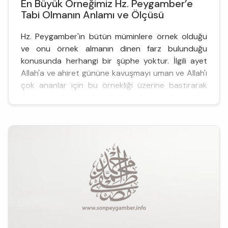
En Büyük Örneğimiz Hz. Peygamber’e
Tabi Olmanın Anlamı ve Ölçüsü
Hz. Peygamber'in bütün müminlere örnek olduğu
ve onu örnek almanın dinen farz bulunduğu
konusunda herhangi bir şüphe yoktur. İlgili ayet
Allah'a ve ahiret gününe kavuşmayı uman ve Allah'ı
çok ananlar için bu örnekliği üzerine bastırarak
ifade etmektedir. Ancak burada ince bir nokta
vardır. Bu nokta gözden kaçınılırsa Hz. Peygamber
evrensel mesaj sahibi bir Allah elçisi olmaktan
çıkarılıp çağına ma...