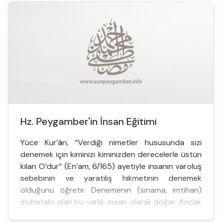
Hz. Peygamber'in İnsan Eğitimi
Yüce Kur’ân, “Verdiği nimetler hususunda sizi
denemek için kiminizi kiminizden derecelerle üstün
kılan O’dur” (En’am, 6/165) ayetiyle insanın varoluş
sebebinin ve yaratılış hikmetinin denemek
olduğunu öğretir. Denemenin (sınama, imtihan)
muhatabı olan bu varlık, insan olarak doğar. Ancak
onun insan olarak yaşaması ve insan olarak