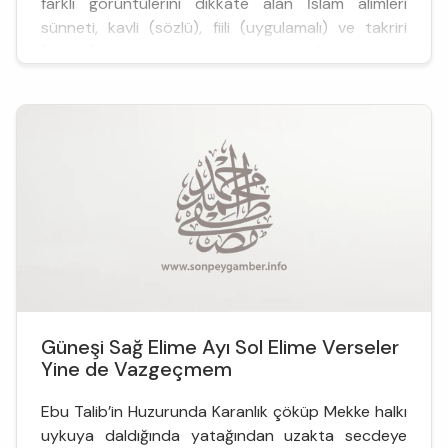
farklı görüntülerini dikkate alan İslam alimleri
sünneti, kavli (sözlü), fiili (uygulamalı) ve takriri
(onaylı) olarak üçe ayırmışlardır. Birincisi, Hz.
Peygamber'in sözlü açıklamalarını, ikincisi, eylem ...
Güneşi Sağ Elime Ayı Sol Elime Verseler
Yine de Vazgeçmem
Ebu Talib’in Huzurunda Karanlık çöküp Mekke halkı
uykuya daldığında yatağından uzakta secdeye