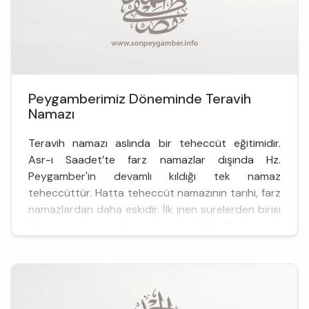
Peygamberimiz Döneminde Teravih
Namazı
Teravih namazı aslında bir teheccüt eğitimidir.
Asr-ı Saadet’te farz namazlar dışında Hz.
Peygamber'in devamlı kıldığı tek namaz
teheccüttür. Hatta teheccüt namazının tarihi, farz
namazlardan daha eskidir. İlk inen surelerden birisi
Müzzemmil suresidir ve burada Allah Teala şöyle
buyurmaktadır: "Ey örtülere bürünen
(peygamber)! Gece...