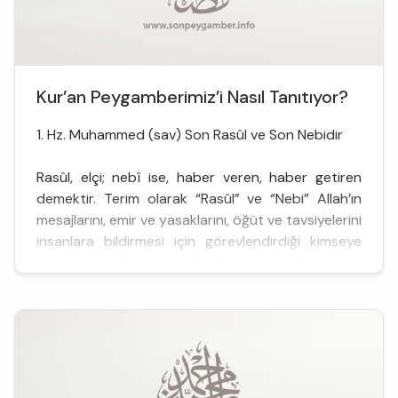
Kur’an Peygamberimiz’i Nasıl Tanıtıyor?
1. Hz. Muhammed (sav) Son Rasûl ve Son Nebidir
Rasûl, elçi; nebî ise, haber veren, haber getiren
demektir. Terim olarak “Rasûl” ve “Nebi” Allah’ın
mesajlarını, emir ve yasaklarını, öğüt ve tavsiyelerini
insanlara bildirmesi için görevlendirdiği kimseye
denir. Rasûl ve Nebî'yi biz Türkçe’de
“Peygamber”(haber getiren) kelimesi ile ifade
ediyoruz. Kur’ân’da “mürsel” ve “nezir” (uyarıcı),
“beşir”(müjd...