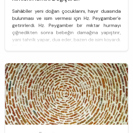
Sahâbîler yeni doğan çocuklarını, hayır duasında
bulunması ve isim vermesi için Hz. Peygamber’e
getirirlerdi. Hz. Peygamber bir miktar hurmayı
çiğnedikten sonra bebeğin damağına yapıştırır,
yani tahnîk yapar, dua eder, bazen de isim koyardı.
[1] Bu Hz. peygamber ve ashâb için rutin bir
uygulama haline gelmişti. Ensardan Ebu Üseyd,
oğlunu getirip Hz. Peygamber’in kucağına
oturtmuştu. Ancak Resûlullâ...