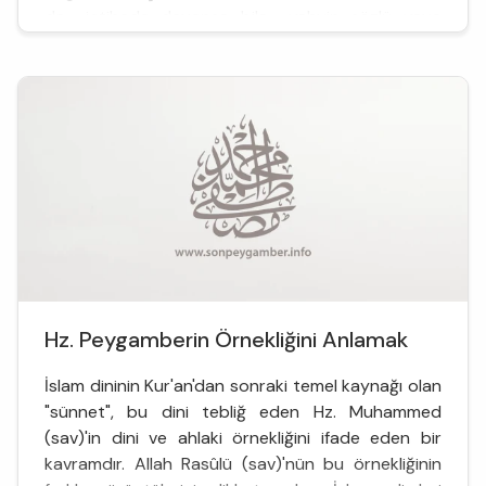
da -içtihada dayansa bile- vahyin sözlü veya
sükût şeklinde onayından geçmiş bulunmaktadır.
Bunların birbirinden nasıl ayrılacağı ise aşağıda ele
al...
Hz. Peygamberin Örnekliğini Anlamak
İslam dininin Kur'an'dan sonraki temel kaynağı olan
"sünnet", bu dini tebliğ eden Hz. Muhammed
(sav)'in dini ve ahlaki örnekliğini ifade eden bir
kavramdır. Allah Rasûlü (sav)'nün bu örnekliğinin