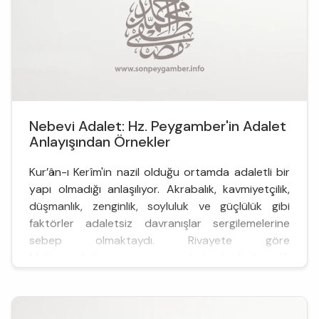
Nebevi Adalet: Hz. Peygamber'in Adalet
Anlayışından Örnekler
Kur’ân-ı Kerîm'in nazil olduğu ortamda adaletli bir
yapı olmadığı anlaşılıyor. Akrabalık, kavmiyetçilik,
düşmanlık, zenginlik, soyluluk ve güçlülük gibi
faktörler adaletsiz davranışlar sergilemelerine
sebep olmaktaydı. Rivayete göre
Mahzumoğullarına mensup soylu bir kadın hırsızlık
yaptı. Hak ettiği cezanın uygulanmasını isteyen ai...