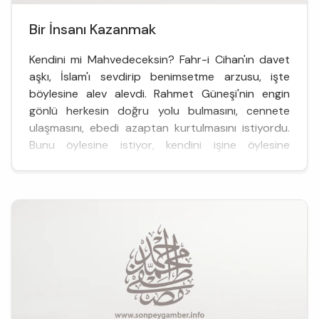
Bir İnsanı Kazanmak
Kendini mi Mahvedeceksin? Fahr-i Cihan'ın davet
aşkı, İslam'ı sevdirip benimsetme arzusu, işte
böylesine alev alevdi. Rahmet Güneşi'nin engin
gönlü herkesin doğru yolu bulmasını, cennete
ulaşmasını, ebedi azaptan kurtulmasını istiyordu.
Bunu öylesine istiyor, kendini işine öylesine
kaptırıyor, İslam’a karşı tavır almasınlar diye
öylesine gayre...