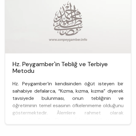
Hz. Peygamber'in Tebliğ ve Terbiye
Metodu
Hz. Peygamber’in kendisinden öğüt isteyen bir
sahabiye defalarca, “Kızma, kızma, kızma” diyerek
tavsiyede bulunması, onun tebliğinin ve
öğretiminin temel esasının öfkelenmeme olduğunu
göstermektedir. Âlemlere rahmet olarak
gönderilen Rasûl-i Ekrem’in İslam’ı tebliğ etme ve
insanları terbiye metodu, Kur’ân’ı...