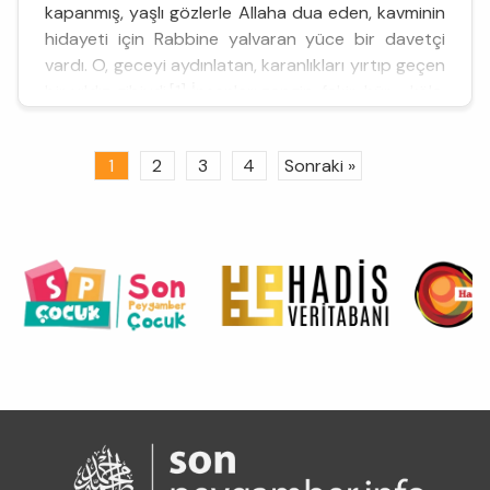
kapanmış, yaşlı gözlerle Allaha dua eden, kavminin
hidayeti için Rabbine yalvaran yüce bir davetçi
vardı. O, geceyi aydınlatan, karanlıkları yırtıp geçen
bir yıldız gibiydi.[1] İnsanları zengin-fakir, hür - köle,
kuvvetli-zayıf diye ayırmaz; gece-gündüz
demeden Rabbinin yoluna, sevgi ve kardeşliğe
1
2
3
4
Sonraki »
dave...