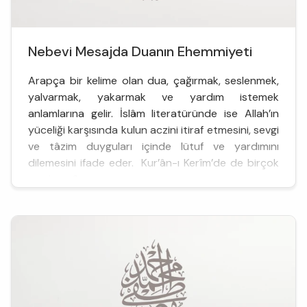
Nebevi Mesajda Duanın Ehemmiyeti
Arapça bir kelime olan dua, çağırmak, seslenmek,
yalvarmak, yakarmak ve yardım istemek
anlamlarına gelir. İslâm literatüründe ise Allah’ın
yüceliği karşısında kulun aczini itiraf etmesini, sevgi
ve tâzim duyguları içinde lütuf ve yardımını
dilemesini ifade eder. Kur’ân-ı Kerîm’de de birçok
yerde ge&cce...