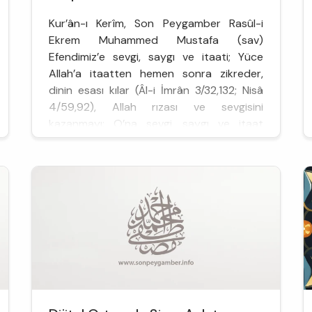
Kur’ân-ı Kerîm, Son Peygamber Rasûl-i
Ekrem Muhammed Mustafa (sav)
Efendimiz’e sevgi, saygı ve itaati; Yüce
Allah’a itaatten hemen sonra zikreder,
dinin esası kılar (Âl-i İmrân 3/32,132; Nisâ
4/59,92), Allah rızası ve sevgisini
kazanmayı; O’na sevgi, saygı ve itaat
şartına bağlar (Âl-i İmrân 3/31), O’nun yüce
ahlak üzer...