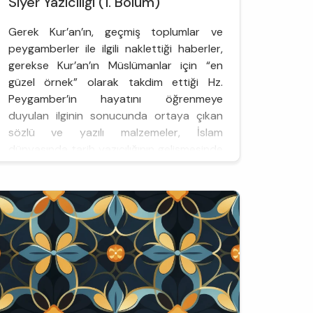
Siyer Yazıcılığı (1. Bölüm)
Gerek Kur’an’ın, geçmiş toplumlar ve
peygamberler ile ilgili naklettiği haberler,
gerekse Kur’an’ın Müslümanlar için “en
güzel örnek” olarak takdim ettiği Hz.
Peygamber’in hayatını öğrenmeye
duyulan ilginin sonucunda ortaya çıkan
sözlü ve yazılı malzemeler, İslam
dünyasında tarih yazıcılığının gelişmesinde
önemli bir rol oynamıştır. Başlangıçta Hz.
Peygamber’in hayatına odaklanan bu
yazım faaliyet...