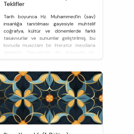
Teklifler
Tarih boyunca Hz. Muhammed’in (sav)
insanlığa tanıtılması gayesiyle muhtelif
coğrafya, kültür ve dönemlerde farklı
tasavvurlar ve sunumlar geliştirilmiş, bu
konuda muazzam bir literatür meydana
gelmiştir. Gerçekten de dünyada Hz.
Peygamber (sav) kadar hakkında eser
yazılmış başka bir insan yoktur. Bu tür
çalışmalar günümüzde de artarak devam
etmektedir. Zira Rasûlüllah’ın (sav) ...