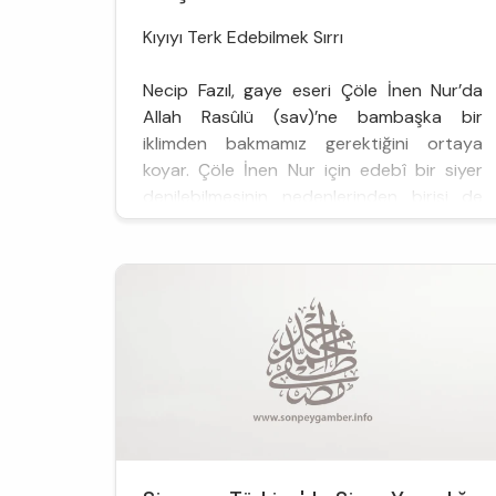
Kıyıyı Terk Edebilmek Sırrı
Necip Fazıl, gaye eseri Çöle İnen Nur’da
Allah Rasûlü (sav)’ne bambaşka bir
iklimden bakmamız gerektiğini ortaya
koyar. Çöle İnen Nur için edebî bir siyer
denilebilmesinin nedenlerinden birisi de
budur. Üstad, gelip önüne oturabilmenin
büyük bir şevk ve gayret istediği bir
pencereye bizi davet ederken edep
içinde, üslubunu kurguya kurban
etmeksizin, niyet ve samimiyeti ...