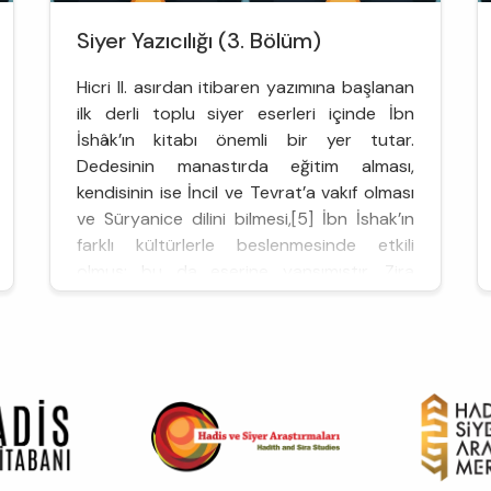
Siyer Yazıcılığı (3. Bölüm)
Hicri II. asırdan itibaren yazımına başlanan
ilk derli toplu siyer eserleri içinde İbn
İshâk’ın kitabı önemli bir yer tutar.
Dedesinin manastırda eğitim alması,
kendisinin ise İncil ve Tevrat’a vakıf olması
ve Süryanice dilini bilmesi,[5] İbn İshak’ın
farklı kültürlerle beslenmesinde etkili
olmuş; bu da eserine yansımıştır. Zira
Sîretü İbn İshak, el-Mübtede’ ve’l-Meb’as
ve’l-Megâzî isimleriyle bil...