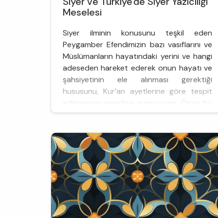
Siyer ve Türkiye'de Siyer Yazıcılığı
Meselesi
Siyer ilminin konusunu teşkil eden
Peygamber Efendimizin bazı vasıflarını ve
Müslümanların hayatındaki yerini ve hangi
adeseden hareket ederek onun hayatı ve
şahsiyetinin ele alınması gerektiği
hususunu, Kur’an ayetlerine göre tespit
edilmesinin gereğine inanıyorum. Önce bu
toplantımızın adıyla ilgili bir düşüncemi
sizlerle paylaşmak istiyorum; Siyer mi?
Sîret mi? denilmesi hususunda...