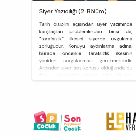
Siyer Yazıcılığı (2. Bölüm)
Tarih disiplini açısından siyer yazımında
karşılaşılan problemlerden birisi de,
“tarafsızlık” ilkesini siyerde uygulama
zorluğudur. Konuyu aydınlatma adına,
burada öncelikle tarafsızlık ilkesinin
yeniden sorgulanması gerekmektedir.
Ardından siyer söz konusu olduğunda bu
ilkeyi uygulamanın neden daha da zor
olduğunun ortaya konması icap
etmektedir.İbn Hişam tarafından
düzeltmeler gören ilk dönem ri...