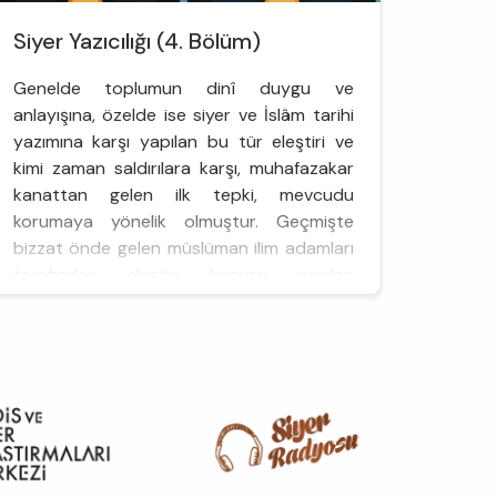
Siyer Yazıcılığı (4. Bölüm)
Genelde toplumun dinî duygu ve
anlayışına, özelde ise siyer ve İslâm tarihi
yazımına karşı yapılan bu tür eleştiri ve
kimi zaman saldırılara karşı, muhafazakar
kanattan gelen ilk tepki, mevcudu
korumaya yönelik olmuştur. Geçmişte
bizzat önde gelen müslüman ilim adamları
tarafından eleştiri konusu yapılan
geleneksel siyer yazımı, bu dönemde daha
muhafazakar ve mübalağalı bir üslupla
yeniden ele alı...