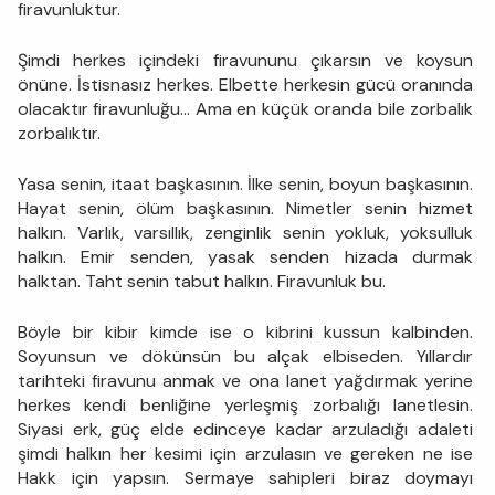
firavunluktur.
Şimdi herkes içindeki firavununu çıkarsın ve koysun
önüne. İstisnasız herkes. Elbette herkesin gücü oranında
olacaktır firavunluğu... Ama en küçük oranda bile zorbalık
zorbalıktır.
Yasa senin, itaat başkasının. İlke senin, boyun başkasının.
Hayat senin, ölüm başkasının. Nimetler senin hizmet
halkın. Varlık, varsıllık, zenginlik senin yokluk, yoksulluk
halkın. Emir senden, yasak senden hizada durmak
halktan. Taht senin tabut halkın. Firavunluk bu.
Böyle bir kibir kimde ise o kibrini kussun kalbinden.
Soyunsun ve dökünsün bu alçak elbiseden. Yıllardır
tarihteki firavunu anmak ve ona lanet yağdırmak yerine
herkes kendi benliğine yerleşmiş zorbalığı lanetlesin.
Siyasi erk, güç elde edinceye kadar arzuladığı adaleti
şimdi halkın her kesimi için arzulasın ve gereken ne ise
Hakk için yapsın. Sermaye sahipleri biraz doymayı