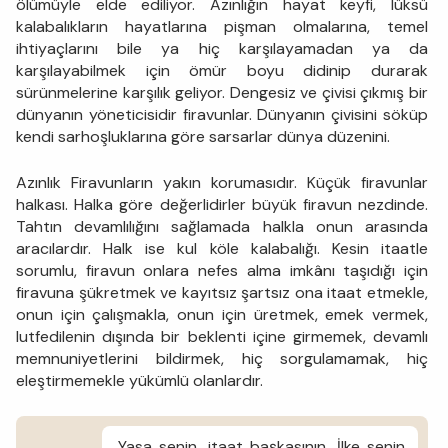
ölümüyle elde ediliyor. Azınlığın hayat keyfi, lüksü
kalabalıkların hayatlarına pişman olmalarına, temel
ihtiyaçlarını bile ya hiç karşılayamadan ya da
karşılayabilmek için ömür boyu didinip durarak
sürünmelerine karşılık geliyor. Dengesiz ve çivisi çıkmış bir
dünyanın yöneticisidir firavunlar. Dünyanın çivisini söküp
kendi sarhoşluklarına göre sarsarlar dünya düzenini.
Azınlık Firavunların yakın korumasıdır. Küçük firavunlar
halkası. Halka göre değerlidirler büyük firavun nezdinde.
Tahtın devamlılığını sağlamada halkla onun arasında
aracılardır. Halk ise kul köle kalabalığı. Kesin itaatle
sorumlu, firavun onlara nefes alma imkânı taşıdığı için
firavuna şükretmek ve kayıtsız şartsız ona itaat etmekle,
onun için çalışmakla, onun için üretmek, emek vermek,
lutfedilenin dışında bir beklenti içine girmemek, devamlı
memnuniyetlerini bildirmek, hiç sorgulamamak, hiç
eleştirmemekle yükümlü olanlardır.
Yasa senin, itaat başkasının. İlke senin,