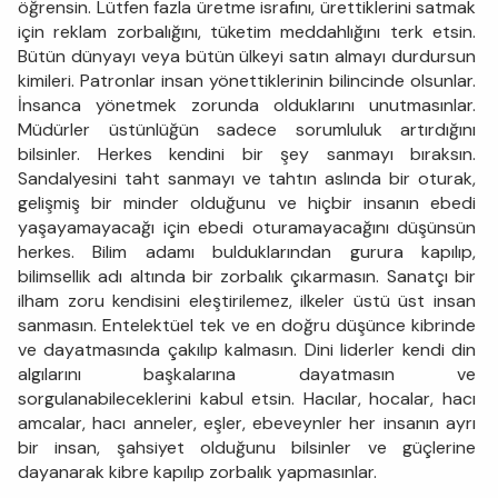
öğrensin. Lütfen fazla üretme israfını, ürettiklerini satmak
için reklam zorbalığını, tüketim meddahlığını terk etsin.
Bütün dünyayı veya bütün ülkeyi satın almayı durdursun
kimileri. Patronlar insan yönettiklerinin bilincinde olsunlar.
İnsanca yönetmek zorunda olduklarını unutmasınlar.
Müdürler üstünlüğün sadece sorumluluk artırdığını
bilsinler. Herkes kendini bir şey sanmayı bıraksın.
Sandalyesini taht sanmayı ve tahtın aslında bir oturak,
gelişmiş bir minder olduğunu ve hiçbir insanın ebedi
yaşayamayacağı için ebedi oturamayacağını düşünsün
herkes. Bilim adamı bulduklarından gurura kapılıp,
bilimsellik adı altında bir zorbalık çıkarmasın. Sanatçı bir
ilham zoru kendisini eleştirilemez, ilkeler üstü üst insan
sanmasın. Entelektüel tek ve en doğru düşünce kibrinde
ve dayatmasında çakılıp kalmasın. Dini liderler kendi din
algılarını başkalarına dayatmasın ve
sorgulanabileceklerini kabul etsin. Hacılar, hocalar, hacı
amcalar, hacı anneler, eşler, ebeveynler her insanın ayrı
bir insan, şahsiyet olduğunu bilsinler ve güçlerine
dayanarak kibre kapılıp zorbalık yapmasınlar.