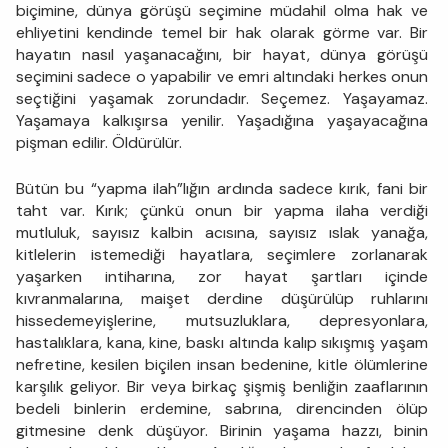
biçimine, dünya görüşü seçimine müdahil olma hak ve
ehliyetini kendinde temel bir hak olarak görme var. Bir
hayatın nasıl yaşanacağını, bir hayat, dünya görüşü
seçimini sadece o yapabilir ve emri altındaki herkes onun
seçtiğini yaşamak zorundadır. Seçemez. Yaşayamaz.
Yaşamaya kalkışırsa yenilir. Yaşadığına yaşayacağına
pişman edilir. Öldürülür.
Bütün bu “yapma ilah”lığın ardında sadece kırık, fani bir
taht var. Kırık; çünkü onun bir yapma ilaha verdiği
mutluluk, sayısız kalbin acısına, sayısız ıslak yanağa,
kitlelerin istemediği hayatlara, seçimlere zorlanarak
yaşarken intiharına, zor hayat şartları içinde
kıvranmalarına, maişet derdine düşürülüp ruhlarını
hissedemeyişlerine, mutsuzluklara, depresyonlara,
hastalıklara, kana, kine, baskı altında kalıp sıkışmış yaşam
nefretine, kesilen biçilen insan bedenine, kitle ölümlerine
karşılık geliyor. Bir veya birkaç şişmiş benliğin zaaflarının
bedeli binlerin erdemine, sabrına, direncinden ölüp
gitmesine denk düşüyor. Birinin yaşama hazzı, binin