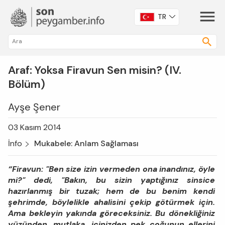
TR
Araf: Yoksa Firavun Sen misin? (IV.
Bölüm)
Ayşe Şener
03 Kasım 2014
İnfo
Mukabele: Anlam Sağlaması
“Firavun: "Ben size izin vermeden ona inandınız, öyle
mi?" dedi, "Bakın, bu sizin yaptığınız sinsice
hazırlanmış bir tuzak; hem de bu benim kendi
şehrimde, böylelikle ahalisini çekip götürmek için.
Ama bekleyin yakında göreceksiniz. Bu dönekliğiniz
yüzünden, mutlaka, içinizden pek çoğunun ellerini