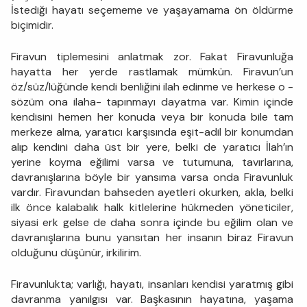
İstediği hayatı seçememe ve yaşayamama ön öldürme
biçimidir.
Firavun tiplemesini anlatmak zor. Fakat Firavunluğa
hayatta her yerde rastlamak mümkün. Firavun’un
öz/süz/lüğünde kendi benliğini ilah edinme ve herkese o -
sözüm ona ilaha- tapınmayı dayatma var. Kimin içinde
kendisini hemen her konuda veya bir konuda bile tam
merkeze alma, yaratıcı karşısında eşit-adil bir konumdan
alıp kendini daha üst bir yere, belki de yaratıcı İlah’ın
yerine koyma eğilimi varsa ve tutumuna, tavırlarına,
davranışlarına böyle bir yansıma varsa onda Firavunluk
vardır. Firavundan bahseden ayetleri okurken, akla, belki
ilk önce kalabalık halk kitlelerine hükmeden yöneticiler,
siyasi erk gelse de daha sonra içinde bu eğilim olan ve
davranışlarına bunu yansıtan her insanın biraz Firavun
olduğunu düşünür, irkilirim.
Firavunlukta; varlığı, hayatı, insanları kendisi yaratmış gibi
davranma yanılgısı var. Başkasının hayatına, yaşama