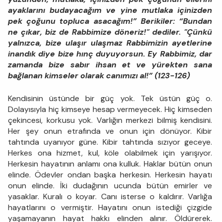
ayaklarını budayacağım ve yine mutlaka içinizden
pek çoğunu topluca asacağım!” Berikiler: “Bundan
ne çıkar, biz de Rabbimize döneriz!" dediler. "Çünkü
yalnızca, bize ulaşır ulaşmaz Rabbimizin ayetlerine
inandık diye bize hınç duyuyorsun. Ey Rabbimiz, dar
zamanda bize sabır ihsan et ve yürekten sana
bağlanan kimseler olarak canımızı al!”
(123-126)
Kendisinin üstünde bir güç yok. Tek üstün güç o.
Dolayısıyla hiç kimseye hesap vermeyecek. Hiç kimseden
çekincesi, korkusu yok. Varlığın merkezi bilmiş kendisini.
Her şey onun etrafında ve onun için dönüyor. Kibir
tahtında uyanıyor güne. Kibir tahtında sızıyor geceye.
Herkes ona hizmet, kul, köle olabilmek için yarışıyor.
Herkesin hayatının anlamı ona kulluk. Haklar bütün onun
elinde. Ödevler ondan başka herkesin. Herkesin hayatı
onun elinde. İki dudağının ucunda bütün emirler ve
yasaklar. Kuralı o koyar. Canı isterse o kaldırır. Varlığa
hayatlarını o vermiştir. Hayatını onun istediği çizgide
yaşamayanın hayat hakkı elinden alınır. Öldürerek.