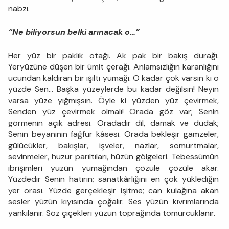
nabzı.
“Ne biliyorsun belki arınacak o…”
Her yüz bir paklık otağı. Ak pak bir bakış durağı.
Yeryüzüne düşen bir ümit çerağı. Anlamsızlığın karanlığını
ucundan kaldıran bir ışıltı yumağı. O kadar çok varsın ki o
yüzde Sen… Başka yüzeylerde bu kadar değilsin! Neyin
varsa yüze yığmışsın. Öyle ki yüzden yüz çevirmek,
Senden yüz çevirmek olmalı! Orada göz var; Senin
görmenin açık adresi. Oradadır dil, damak ve dudak;
Senin beyanının fağfur kâsesi. Orada bekleşir gamzeler,
gülücükler, bakışlar, işveler, nazlar, somurtmalar,
sevinmeler, huzur parıltıları, hüzün gölgeleri. Tebessümün
ibrişimleri yüzün yumağından çözüle çözüle akar.
Yüzdedir Senin hatırın; sanatkârlığını en çok yüklediğin
yer orası. Yüzde gerçekleşir işitme; can kulağına akan
sesler yüzün kıyısında çoğalır. Ses yüzün kıvrımlarında
yankılanır. Söz çiçekleri yüzün toprağında tomurcuklanır.