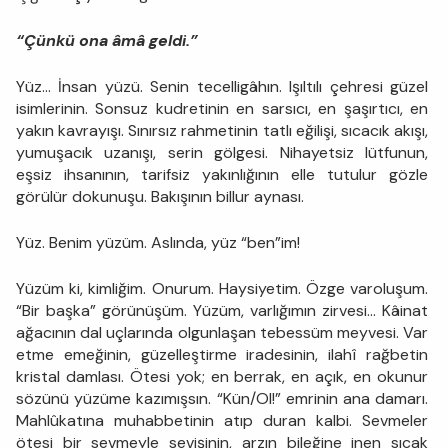
“Çünkü ona âmâ geldi.”
Yüz… İnsan yüzü. Senin tecelligâhın. Işıltılı çehresi güzel
isimlerinin. Sonsuz kudretinin en sarsıcı, en şaşırtıcı, en
yakın kavrayışı. Sınırsız rahmetinin tatlı eğilişi, sıcacık akışı,
yumuşacık uzanışı, serin gölgesi. Nihayetsiz lütfunun,
eşsiz ihsanının, tarifsiz yakınlığının elle tutulur gözle
görülür dokunuşu. Bakışının billur aynası.
Yüz. Benim yüzüm. Aslında, yüz “ben”im!
Yüzüm ki, kimliğim. Onurum. Haysiyetim. Özge varoluşum.
“Bir başka” görünüşüm. Yüzüm, varlığımın zirvesi… Kâinat
ağacının dal uçlarında olgunlaşan tebessüm meyvesi. Var
etme emeğinin, güzelleştirme iradesinin, ilahî rağbetin
kristal damlası. Ötesi yok; en berrak, en açık, en okunur
sözünü yüzüme kazımışsın. “Kün/Ol!” emrinin ana damarı.
Mahlûkatına muhabbetinin atıp duran kalbi. Sevmeler
ötesi bir sevmeyle sevişinin, arzın bileğine inen sıcak