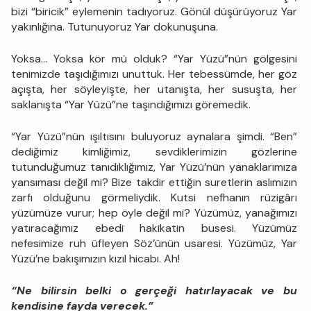
bizi “biricik” eylemenin tadıyoruz. Gönül düşürüyoruz Yar
yakınlığına. Tutunuyoruz Yar dokunuşuna.
Yoksa… Yoksa kör mü olduk? “Yar Yüzü”nün gölgesini
tenimizde taşıdığımızı unuttuk. Her tebessümde, her göz
açışta, her söyleyişte, her utanışta, her susuşta, her
saklanışta “Yar Yüzü”ne taşındığımızı göremedik.
“Yar Yüzü”nün ışıltısını buluyoruz aynalara şimdi. “Ben”
dediğimiz kimliğimiz, sevdiklerimizin gözlerine
tutunduğumuz tanıdıklığımız, Yar Yüzü’nün yanaklarımıza
yansıması değil mi? Bize takdir ettiğin suretlerin aslımızın
zarfı olduğunu görmeliydik. Kutsi nefhanın rüzigârı
yüzümüze vurur; hep öyle değil mi? Yüzümüz, yanağımızı
yatıracağımız ebedi hakikatin busesi. Yüzümüz
nefesimize ruh üfleyen Söz’ünün usaresi. Yüzümüz, Yar
Yüzü’ne bakışımızın kızıl hicabı. Ah!
“Ne bilirsin belki o gerçeği hatırlayacak ve bu
kendisine fayda verecek.”