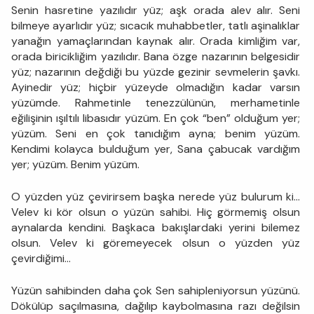
Senin hasretine yazılıdır yüz; aşk orada alev alır. Seni
bilmeye ayarlıdır yüz; sıcacık muhabbetler, tatlı aşinalıklar
yanağın yamaçlarından kaynak alır. Orada kimliğim var,
orada biricikliğim yazılıdır. Bana özge nazarının belgesidir
yüz; nazarının değdiği bu yüzde gezinir sevmelerin şavkı.
Ayinedir yüz; hiçbir yüzeyde olmadığın kadar varsın
yüzümde. Rahmetinle tenezzülünün, merhametinle
eğilişinin ışıltılı libasıdır yüzüm. En çok “ben” olduğum yer;
yüzüm. Seni en çok tanıdığım ayna; benim yüzüm.
Kendimi kolayca bulduğum yer, Sana çabucak vardığım
yer; yüzüm. Benim yüzüm.
O yüzden yüz çevirirsem başka nerede yüz bulurum ki…
Velev ki kör olsun o yüzün sahibi. Hiç görmemiş olsun
aynalarda kendini. Başkaca bakışlardaki yerini bilemez
olsun. Velev ki göremeyecek olsun o yüzden yüz
çevirdiğimi…
Yüzün sahibinden daha çok Sen sahipleniyorsun yüzünü.
Dökülüp saçılmasına, dağılıp kaybolmasına razı değilsin