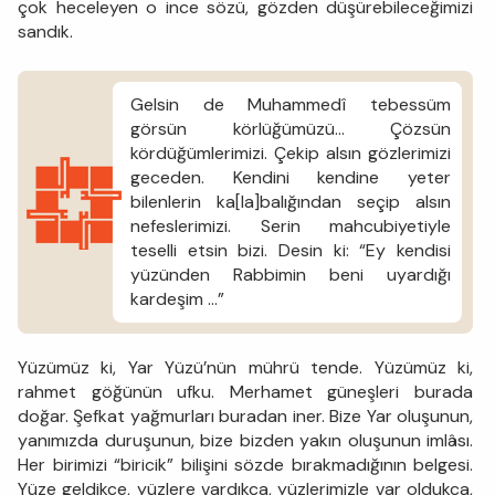
çok heceleyen o ince sözü, gözden düşürebileceğimizi
sandık.
Gelsin de Muhammedî tebessüm
görsün körlüğümüzü… Çözsün
kördüğümlerimizi. Çekip alsın gözlerimizi
geceden. Kendini kendine yeter
bilenlerin ka[la]balığından seçip alsın
nefeslerimizi. Serin mahcubiyetiyle
teselli etsin bizi. Desin ki: “Ey kendisi
yüzünden Rabbimin beni uyardığı
kardeşim …”
Yüzümüz ki, Yar Yüzü’nün mührü tende. Yüzümüz ki,
rahmet göğünün ufku. Merhamet güneşleri burada
doğar. Şefkat yağmurları buradan iner. Bize Yar oluşunun,
yanımızda duruşunun, bize bizden yakın oluşunun imlâsı.
Her birimizi “biricik” bilişini sözde bırakmadığının belgesi.
Yüze geldikçe, yüzlere vardıkça, yüzlerimizle var oldukça,