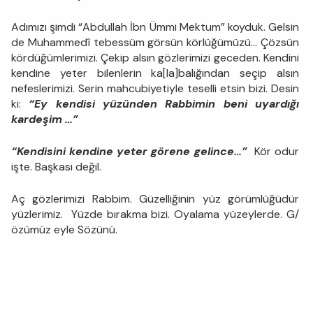
Adımızı şimdi “Abdullah İbn Ümmi Mektum” koyduk. Gelsin
de Muhammedî tebessüm görsün körlüğümüzü… Çözsün
kördüğümlerimizi. Çekip alsın gözlerimizi geceden. Kendini
kendine yeter bilenlerin ka[la]balığından seçip alsın
nefeslerimizi. Serin mahcubiyetiyle teselli etsin bizi. Desin
ki:
“Ey kendisi yüzünden Rabbimin beni uyardığı
kardeşim …”
“Kendisini kendine yeter görene gelince…”
Kör odur
işte. Başkası değil.
Aç gözlerimizi Rabbim. Güzelliğinin yüz görümlüğüdür
yüzlerimiz. Yüzde bırakma bizi. Oyalama yüzeylerde. G/
özümüz eyle Sözünü.