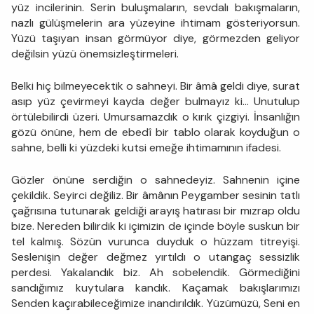
yüz incilerinin. Serin buluşmaların, sevdalı bakışmaların,
nazlı gülüşmelerin ara yüzeyine ihtimam gösteriyorsun.
Yüzü taşıyan insan görmüyor diye, görmezden geliyor
değilsin yüzü önemsizleştirmeleri.
Belki hiç bilmeyecektik o sahneyi. Bir âmâ geldi diye, surat
asıp yüz çevirmeyi kayda değer bulmayız ki… Unutulup
örtülebilirdi üzeri. Umursamazdık o kırık çizgiyi. İnsanlığın
gözü önüne, hem de ebedî bir tablo olarak koyduğun o
sahne, belli ki yüzdeki kutsi emeğe ihtimamının ifadesi.
Gözler önüne serdiğin o sahnedeyiz. Sahnenin içine
çekildik. Seyirci değiliz. Bir âmânın Peygamber sesinin tatlı
çağrısına tutunarak geldiği arayış hatırası bir mızrap oldu
bize. Nereden bilirdik ki içimizin de içinde böyle suskun bir
tel kalmış. Sözün vurunca duyduk o hüzzam titreyişi.
Seslenişin değer değmez yırtıldı o utangaç sessizlik
perdesi. Yakalandık biz. Ah sobelendik. Görmediğini
sandığımız kuytulara kandık. Kaçamak bakışlarımızı
Senden kaçırabileceğimize inandırıldık. Yüzümüzü, Seni en