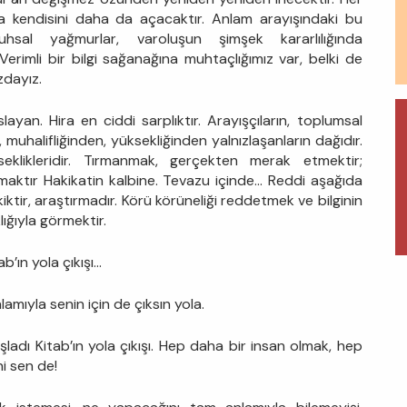
ına kendisini daha da açacaktır. Anlam arayışındaki bu
. Ruhsal yağmurlar, varoluşun şimşek kararlılığında
rimli bir bilgi sağanağına muhtaçlığımız var, belki de
zdayız.
layan. Hira en ciddi sarplıktır. Arayışçıların, toplumsal
n, muhalifliğinden, yüksekliğinden yalnızlaşanların dağıdır.
eklikleridir. Tırmanmak, gerçekten merak etmektir;
lmaktır Hakikatin kalbine. Tevazu içinde… Reddi aşağıda
ktir, araştırmadır. Körü körüneliği reddetmek ve bilginin
lığıyla görmektir.
’ın yola çıkışı…
mıyla senin için de çıksın yola.
adı Kitab’ın yola çıkışı. Hep daha bir insan olmak, hep
i sen de!