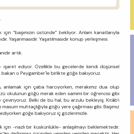
…
 için “başımızın üstünde” bekliyor. Anlam kanatlarıyla
ır. Yaşanmasıdır. Yaşatılmasıdır konup yerleşmesi.
ıdır artık.
 işaret ediyor. Özellikle bu gecelerde kendi düşünsel
ğe bakan o Peygamber'le birlikte göğe bakıyoruz.
ken, anlamak için çaba harcıyorken, merakımız dua olup
üzü okulunun göğü merak eden samimi bir öğrencisi gibi
e çeviriyoruz. Belki de bu hal, bu arzulu bekleyiş; Kitâb’ı
ın masum muhtaçlığıyla göğü yere çağırması gibi. Başımız
ediyorken göğe bakıyoruz iç gözlerimizle.
k için -nazlı bir küskünlükle- anlaşılmayı beklemektedir.
r’ân değişmez özünden yeniden yeniden inecektir. Her