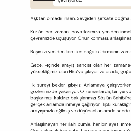
çeviriyoruz.
Aşktan olmadır insan. Sevgiden şefkate doğma
Kur’ân her zaman, hayatlarımıza yeniden inmek
çevremizde uçuşuyor. Onun konması, anlaşılmasıd
Başımızı yeniden kentten dağa kaldırmanın zaman
Gece, -içinde arayış sancısı olan her zamana-
yüksekliğimiz olan Hira’ya çıkıyor ve orada, gö
İlk sureyi bekler gibiyiz. Anlamaya çalışıyor
gözlerimizde yakarıyor. O zamanlarda, bir yery
başlarımızı kaldırıp bakışlarımızı Söz’ün Sahibi’n
gerçek anlamda inmeye çağırıyor. Tıpkı kuraklığ
arayışımızla eğilmiş ve düşünsel anlamda secde 
Anlaşılmayan her ilahi cümle, her bir ayet, inme
Onu anlamak için çaba harcayan her insana Ku