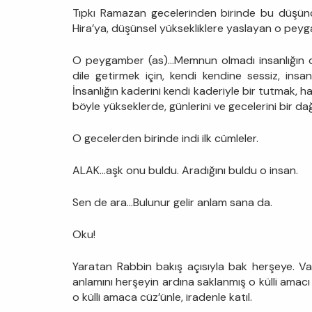
Tıpkı Ramazan gecelerinden birinde bu düşüncel
Hira’ya, düşünsel yüksekliklere yaslayan o pey
O peygamber (as)…Memnun olmadı insanlığın du
dile getirmek için, kendi kendine sessiz, insan
İnsanlığın kaderini kendi kaderiyle bir tutmak, 
böyle yükseklerde, günlerini ve gecelerini bir d
O gecelerden birinde indi ilk cümleler.
ALAK…aşk onu buldu. Aradığını buldu o insan.
Sen de ara…Bulunur gelir anlam sana da.
Oku!
Yaratan Rabbin bakış açısıyla bak herşeye. Var
anlamını herşeyin ardına saklanmış o külli amacı
o külli amaca cüz’ünle, iradenle katıl.