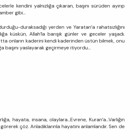
erle kendini yalnızlığa çıkaran, başını sürüden ayırıp
gamber gibi…
rduğu-duraksadığı yerden ve Yaratan’a rahatsızlığını
lığa küskün, Allah’la barışık günler ve geceler yaşadı.
hatta onların kaderini kendi kaderinden üstün bilmek, onu
ağa başını yaslayarak geçirmeye itiyordu…
lığa, hayata, insana, olaylara…Evrene, Kuran’a…Varlığın
 görerek çöz. Anladıklarınla hayatını anlamlandır. Sen de