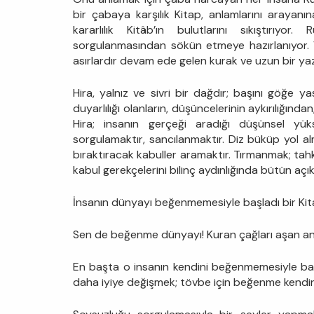
bir çabaya karşılık Kitap, anlamlarını arayan
kararlılık Kitâb’ın bulutlarını sıkıştırıyor
sorgulanmasından sökün etmeye hazırlanıyor. Ve
asırlardır devam ede gelen kurak ve uzun bir ya
Hira, yalnız ve sivri bir dağdır; başını göğe yas
duyarlılığı olanların, düşüncelerinin aykırılığında
Hira; insanın gerçeği aradığı düşünsel yüks
sorgulamaktır, sancılanmaktır. Diz büküp yol a
bıraktıracak kabuller aramaktır. Tırmanmak; tahki
kabul gerekçelerini bilinç aydınlığında bütün açık
İnsanın dünyayı beğenmemesiyle başladı bir Kitab
Sen de beğenme dünyayı! Kuran çağları aşan anla
En başta o insanın kendini beğenmemesiyle başl
daha iyiye değişmek; tövbe için beğenme kendin