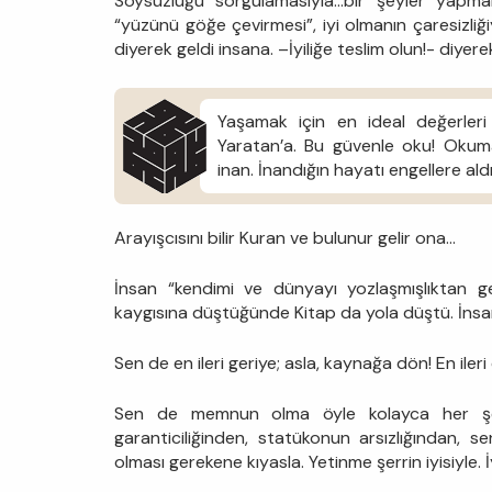
Soysuzluğu sorgulamasıyla…bir şeyler yapmak
“yüzünü göğe çevirmesi”, iyi olmanın çaresizliğiy
diyerek geldi insana. –İyiliğe teslim olun!- diyer
Yaşamak için en ideal değerleri 
Yaratan’a. Bu güvenle oku! Okuma
inan. İnandığın hayatı engellere al
Arayışcısını bilir Kuran ve bulunur gelir ona…
İnsan “kendimi ve dünyayı yozlaşmışlıktan ge
kaygısına düştüğünde Kitap da yola düştü. İnsa
Sen de en ileri geriye; asla, kaynağa dön! En iler
Sen de memnun olma öyle kolayca her ş
garanticiliğinden, statükonun arsızlığından, s
olması gerekene kıyasla. Yetinme şerrin iyisiyle. İy