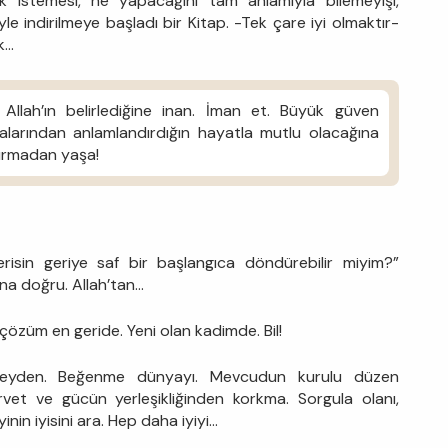
 istemesi, ne yapacağını tam anlamıyla bilemeyişi,
le indirilmeye başladı bir Kitap. -Tek çare iyi olmaktır-
ek…
Allah’ın belirlediğine inan. İman et. Büyük güven
larından anlamlandırdığın hayatla mutlu olacağına
dırmadan yaşa!
risin geriye saf bir başlangıca döndürebilir miyim?”
na doğru. Allah’tan…
i çözüm en geride. Yeni olan kadimde. Bil!
eyden. Beğenme dünyayı. Mevcudun kurulu düzen
ervet ve gücün yerleşikliğinden korkma. Sorgula olanı,
inin iyisini ara. Hep daha iyiyi…