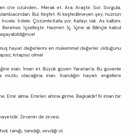
en öte özünden... Merak et. Ara. Araştır. Sor. Sorgula.
aklambacından. Bul. Keşfet. Ki keşfedilmeyen şey, hüznün
İncele. İrdele. Çözümle.Kafa yor. Kafayı tak. As kalbini.
enimse. İçselleştir. Hazmet. İç. İçine al. Bilinçle kabul
aşayabildiğince!
muş hayat değerlerini en mükemmel değerler olduğunu
apsız, kitapsız olma!
ediğine inan. İman et. Büyük güven Yaratan’a. Bu güvenle
a mutlu olacağına inan. İnandığın hayatı engellere
me. Emir alma. Emirleri altına girme. Başkaldır! Ki iman bir
yetidir. Zirvenin de zirvesi.
idi, tanığı, tanıdığı, sevdiği ol.