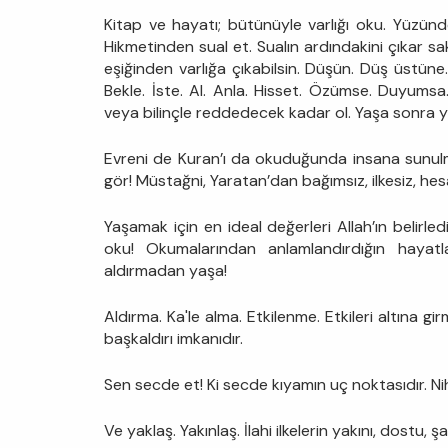
Kitap ve hayatı; bütünüyle varlığı oku. Yüzünd
Hikmetinden sual et. Sualın ardındakini çıkar s
eşiğinden varlığa çıkabilsin. Düşün. Düş üstüne. 
Bekle. İste. Al. Anla. Hisset. Özümse. Duyumsa. B
veya bilinçle reddedecek kadar ol. Yaşa sonra y
Evreni de Kuran’ı da okuduğunda insana sunul
gör! Müstağni, Yaratan’dan bağımsız, ilkesiz, hes
Yaşamak için en ideal değerleri Allah’ın belirl
oku! Okumalarından anlamlandırdığın hayatl
aldırmadan yaşa!
Aldırma. Ka'le alma. Etkilenme. Etkileri altına gir
başkaldırı imkanıdır.
Sen secde et! Ki secde kıyamın uç noktasıdır. Niha
Ve yaklaş. Yakınlaş. İlahi ilkelerin yakını, dostu, şah