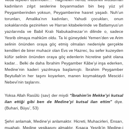
kadınların zılgıt seslerine boyanmadan bin beş yüz yıl
Peygamberinden yoksun, Peygamberine hasret yaşadı. Nuh’un
torunları, Amalika’nın kadınları, Yahudi çocukları, onun
sokaklarında gezinirken ve Harran kitabelerinde ve Batlamyus’un
yazılarında ve Babil Kralı Nabukadnezar’ın dilinde o, sadece
Yesrib olmaya mahkûm oldu. Ta ki güneydeki Yemen’den ve Arim
selinin önünden oraya göç etmiş olmaları nedeniyle gerçekte
kendileri de birer muhacir olan Evs ve Hazrec, bu sefer kuzeyden
küfür selinin önünden oraya göç edenlerin hicretine şahit olana
kadar... Belki de daha İbrahim Peygamber Kâbe’yi inşa ederken,
Medine’nin kaderi yazılmaya başlamıştı. İbrahim Peygamber
Beytullah’ın her taşını koyarken, manen koymaktaydı Mescid-i
Nebevi’nin taşlarını.
Yoksa Allah Rasûlü (sav) der miydi
“İbrahim’in Mekke’yi kutsal
ilan ettiği gibi ben de Medine’yi kutsal ilan ettim”
diye.
(Buhari, Büyu’, 53)
Şehri anlamak, Medine’yi anlamaktır. Hicreti, Muhacirleri, Ensarı,
muahatı, Medine vesikasını almaktır. Kısaca Yesrib’in Medine-i