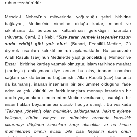
ruhun tezahürüdür.
Mescid-i Nebevi’nin mihverinde yoğurduğu şehri birbirine
bağlayan, Medine’nin nimetine olduğu kadar, mihnet ve
sıkıntısına da beraberce katlanılması gerektiğini hatırlatan
(Muvatta, Cami, 2.) Nebi,
“Size zarar vermek isteyenler tuzun
suda eridiği gibi yok olur”
(Buhari, Fedailü’l-Medine, 7.)
diyerek insanlara kolektif bir ruh aşılamaktadır. Bu çerçevede
Allah Rasûlü (sav)’nün Medine’de yaptığı öncelikli iş, Muhacir ve
Ensar’ı birbirine kardeş yapmak olmuştur. İslam tarihinde muahat
(kardeşlik) antlaşması diye anılan bu olay, inanan insanları
sağlam şekilde birbirine bağlamıştır. Allah Rasûlü (sav) bununla
da kalmamış, inanan insanların bir tek ümmet olduğunu ifade
eden ve çok kültürlü ve farklı inançlara mensup insanların bir
arada yaşamalarını temin eden Medine vesikasını, insanlığa -bir
insan hakları beyannamesi olarak- hediye etmiştir. Bu vesikada
“Takvaya yönelmiş olan müminler, saldırganlara, haksız eyleme
kalkışan, cürüm işleyen ve müminler arasında karışıklık
çıkarmayı düşünen kimselere karşı olacaklar ve bu kimse
müminlerden birinin evladı bile olsa hepsinin elleri onun