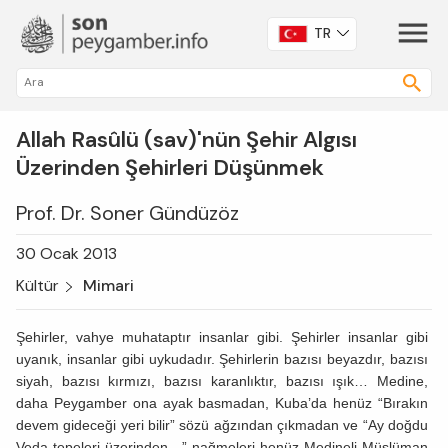
TR
Allah Rasûlü (sav)'nün Şehir Algısı
Üzerinden Şehirleri Düşünmek
Prof. Dr. Soner Gündüzöz
30 Ocak 2013
Kültür
Mimari
Şehirler, vahye muhataptır insanlar gibi. Şehirler insanlar gibi
uyanık, insanlar gibi uykudadır. Şehirlerin bazısı beyazdır, bazısı
siyah, bazısı kırmızı, bazısı karanlıktır, bazısı ışık… Medine,
daha Peygamber ona ayak basmadan, Kuba’da henüz “Bırakın
devem gideceği yeri bilir” sözü ağzından çıkmadan ve “Ay doğdu
Veda tepeleri üzerinden…” nağmeleri henüz Medineli Müslüman