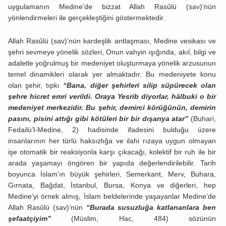
uygulamanın Medine’de bizzat Allah Rasûlü (sav)’nün
yönlendirmeleri ile gerçekleştiğini göstermektedir.
Allah Rasûlü (sav)’nün kardeşlik antlaşması, Medine vesikası ve
şehri sevmeye yönelik sözleri, Onun vahyin ışığında, akıl, bilgi ve
adaletle yoğrulmuş bir medeniyet oluşturmaya yönelik arzusunun
temel dinamikleri olarak yer almaktadır. Bu medeniyete konu
olan şehir, tıpkı
“Bana, diğer şehirleri silip süpürecek olan
şehre hicret emri verildi. Oraya Yesrib diyorlar, hâlbuki o bir
medeniyet merkezidir. Bu şehir, demirci körüğünün, demirin
pasını, pisini attığı gibi kötüleri bir bir dışarıya atar”
(Buhari,
Fedailü’l-Medine, 2) hadisinde ifadesini bulduğu üzere
insanlarının her türlü haksızlığa ve ilahi rızaya uygun olmayan
işe otomatik bir reaksiyonla karşı çıkacağı, kolektif bir ruh ile bir
arada yaşamayı öngören bir yapıda değerlendirilebilir. Tarih
boyunca İslam’ın büyük şehirleri, Semerkant, Merv, Buhara,
Gırnata, Bağdat, İstanbul, Bursa, Konya ve diğerleri, hep
Medine’yi örnek almış, İslam beldelerinde yaşayanlar Medine’de
Allah Rasûlü (sav)’nün
“Burada susuzluğa katlananlara ben
şefaatçiyim”
(Müslim, Hac, 484) sözünün