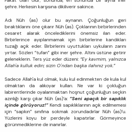
Fakat olan olur; sonunda, en sonunda bir ayna iner
şehre. Herkesin karşısına dikiliverir sakince.
Adı Nûh (as) olur bu aynanın. Çoğunluğun geri
bıraktıklarını öne çıkarır Nûh (as). Çoklarının birbirlerinden
cesaret alarak öncelediklerini önemsiz ilan eder.
Birbirlerince ayıplanmamak için birbirlerine kandıkları
tuzağı açık eder. Birbirlerini uyuttukları uykuların zarını
yırtar. Sözleri “tufan” gibi iner şehre. Altını üstüne getirir
geleneklerin. Ters yüz eder düzeni:
“Ey kavmim, yalnızca
Allah'a kulluk edin; sizin O'ndan başka ilahınız yok.”
Sadece Allah'a kul olmak, kulu kul edinmekten de kula kul
olmaktan da alıkoyar kulları. Ne var ki çokluğun
labirentlerinde oyalanmaktan hoşnut çoğunluğun seçkin
azınlığı karşı çıkar Nûh (as)’a:
“Seni apaçık bir sapıklık
içinde görüyoruz!”
Kendi sapıklıklarının açık edilmemesi
için “sapkın” sınıfına sokmak zorundadırlar Nûh (as)’u.
Yüzlerini koyu bir perdeyle kapatırlar. Görmeyince
görünmediklerine de inanırlar.