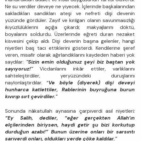
Ne su verdiler deveye ne yiyecek. İçlerinde başkalarından
sakladıkları sandıkları ateşi ve nefreti dişi devenin
yüzünde gördüler. Zayıf ve kırılgan olanın savunmasızlığı
ikiyüzlülüklerini açığa çıkardı; makyajlarını döktü,
boyalarını soldurdu. Üzerlerinde eğreti duran nezaket
kisvesini çekip aldı. Dişi devenin başına gelenler, hangi
niyetleri baş tacı ettiklerini gösterdi. Kendilerine şeref
veren, misafir olarak ağırlandıklarını kaydeden haberi yok
saydılar:
"Sizin emin olduğunuz şeyi biz baştan yok
sayıyoruz!"
Vicdanlarını inkâr ettiler, varlıklarını
sahteleştirdiler, yeryüzündeki duruşlarını
naylonlaştırdılar. “
Ve böyle (diyerek) dişi deveyi
hunharca katlettiler, Rablerinin buyruğuna burun
kıvırıp sırt çevirdiler."
Sonunda nâkatullah aynasına çarpıverdi asıl niyetleri
:
“Ey Salih, dediler, “eğer gerçekten Allah’ın
elçilerinden biriysen, haydi getir şu bizi korkutup
durduğun azabı!” Bunun üzerine onları bir sarsıntı
sarıverdi onları, oldukları yerde çöke kaldılar."