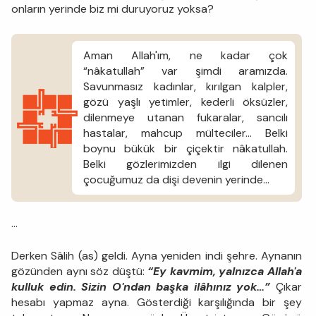
onların yerinde biz mi duruyoruz yoksa?
Aman Allah'ım, ne kadar çok
“nâkatullah” var şimdi aramızda.
Savunmasız kadınlar, kırılgan kalpler,
gözü yaşlı yetimler, kederli öksüzler,
dilenmeye utanan fukaralar, sancılı
hastalar, mahcup mülteciler… Belki
boynu bükük bir çiçektir nâkatullah.
Belki gözlerimizden ilgi dilenen
çocuğumuz da dişi devenin yerinde…
...
Derken Sâlih (as) geldi. Ayna yeniden indi şehre. Aynanın
gözünden aynı söz düştü:
“Ey kavmim, yalnızca Allah'a
kulluk edin. Sizin O'ndan başka ilâhınız yok…”
Çıkar
hesabı yapmaz ayna. Gösterdiği karşılığında bir şey