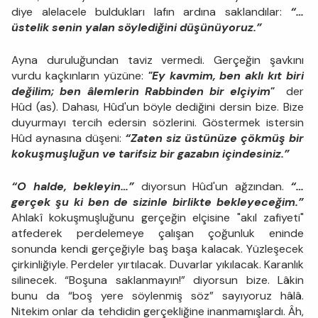
diye alelacele buldukları lafın ardına saklandılar:
“…
üstelik senin yalan söylediğini düşünüyoruz.”
Ayna duruluğundan taviz vermedi. Gerçeğin şavkını
vurdu kaçkınların yüzüne:
"Ey kavmim, ben aklı kıt biri
değilim; ben âlemlerin Rabbinden bir elçiyim"
der
Hûd (as). Dahası, Hûd'un böyle dediğini dersin bize. Bize
duyurmayı tercih edersin sözlerini. Göstermek istersin
Hûd aynasına düşeni:
“Zaten siz üstünüze çökmüş bir
kokuşmuşluğun ve tarifsiz bir gazabın içindesiniz.”
“O halde, bekleyin…”
diyorsun Hûd'un ağzından.
“…
gerçek şu ki ben de sizinle birlikte bekleyeceğim.”
Ahlakî kokuşmuşluğunu gerçeğin elçisine "akıl zafiyeti"
atfederek perdelemeye çalışan çoğunluk eninde
sonunda kendi gerçeğiyle baş başa kalacak. Yüzleşecek
çirkinliğiyle. Perdeler yırtılacak. Duvarlar yıkılacak. Karanlık
silinecek. “Boşuna saklanmayın!” diyorsun bize. Lâkin
bunu da “boş yere söylenmiş söz” sayıyoruz hâlâ.
Nitekim onlar da tehdidin gerçekliğine inanmamışlardı. Âh,