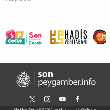
Meridyen Derneği
© 2026
Application:
LaikaSoftware