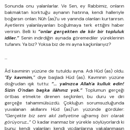
Sonunda onu yalanlarlar. Ve Sen, ey Rabbimiz, onların
bakmaktan korktuğu aynanın hatırına, kendi halleriyle
boğarsın onları. Nûh (as)’u ve yanında olanları kurtarırsın.
Ayetlerini yalanlayanları boğulmaya terk ettiğini haber
verirsin. Belli ki
“onlar gerçekten de kör bir topluluk
idiler.”
Senin indirdiğin aynada göremediler yüreklerinin
tufanını. Ya biz? Yoksa biz de mi ayna kaçkınlarıyız?
...
Âd kavminin yüzüne de tutuldu ayna. Adı Hûd (as) oldu.
"Ey kavmim,"
diye başladı Hûd (as). Kavminin yüzüne
doğrudan ışık tuttu:
“… yalnızca Allah'a kulluk edin!
Sizin O'ndan başka ilâhınız yok.”
Toplumun gerçeği
örtbas etmekte direnen seçkinleri, bu duru ve diri
gerçeğe tahammülsüzdü. Çokluğun sorumsuzluğunda
yuvalanan akıllarını Hûd (as)'un yüzünde gördüler:
“Gerçekte biz seni akıl zafiyetine uğramış biri olarak
görüyoruz…”
O kadar inanmaz bir yürekle söylüyorlardı ki
bunu; kendi yalanları kendi vicdanlarına yakalanmasın