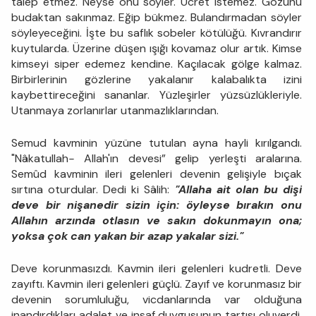
talep etmez. Neyse onu söyler. Ücret istemez. Gözünü
budaktan sakınmaz. Eğip bükmez. Bulandırmadan söyler
söyleyeceğini. İşte bu saflık sobeler kötülüğü. Kıvrandırır
kuytularda. Üzerine düşen ışığı kovamaz olur artık. Kimse
kimseyi siper edemez kendine. Kaçılacak gölge kalmaz.
Birbirlerinin gözlerine yakalanır kalabalıkta izini
kaybettireceğini sananlar. Yüzleşirler yüzsüzlükleriyle.
Utanmaya zorlanırlar utanmazlıklarından.
Semud kavminin yüzüne tutulan ayna hayli kırılgandı.
"Nâkatullah
-
Allah'ın devesi” gelip yerleşti aralarına.
Semûd kavminin ileri gelenleri devenin gelişiyle bıçak
sırtına oturdular. Dedi ki Sâlih:
"Allaha ait olan bu dişi
deve bir nişanedir sizin için: öyleyse bırakın onu
Allahın arzında otlasın ve sakın dokunmayın ona;
yoksa çok can yakan bir azap yakalar sizi."
Deve korunmasızdı. Kavmin ileri gelenleri kudretli. Deve
zayıftı. Kavmin ileri gelenleri güçlü. Zayıf ve korunmasız bir
devenin sorumluluğu, vicdanlarında var olduğuna
inandırdıkları adalet ve insaf duygusunun tartısı oluverdi.