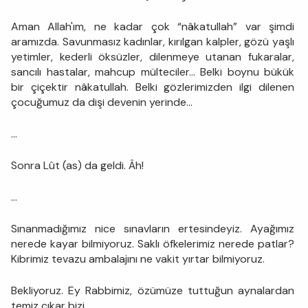
Aman Allah'ım, ne kadar çok “nâkatullah” var şimdi
aramızda. Savunmasız kadınlar, kırılgan kalpler, gözü yaşlı
yetimler, kederli öksüzler, dilenmeye utanan fukaralar,
sancılı hastalar, mahcup mülteciler… Belki boynu bükük
bir çiçektir nâkatullah. Belki gözlerimizden ilgi dilenen
çocuğumuz da dişi devenin yerinde…
...
Sonra Lût (as) da geldi. Âh!
...
Sınanmadığımız nice sınavların ertesindeyiz. Ayağımız
nerede kayar bilmiyoruz. Saklı öfkelerimiz nerede patlar?
Kibrimiz tevazu ambalajını ne vakit yırtar bilmiyoruz.
Bekliyoruz. Ey Rabbimiz, özümüze tuttuğun aynalardan
temiz çıkar bizi.