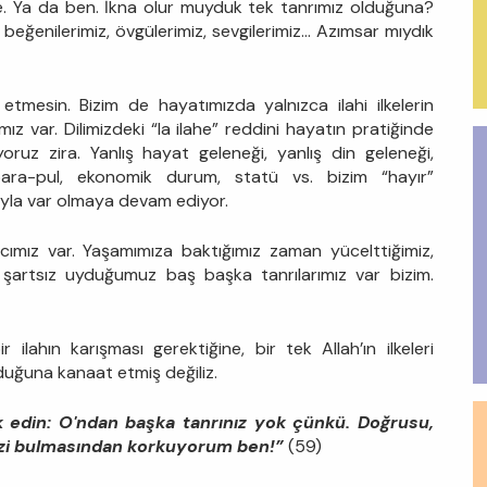
le. Ya da ben. İkna olur muyduk tek tanrımız olduğuna?
 beğenilerimiz, övgülerimiz, sevgilerimiz... Azımsar mıydık
etmesin. Bizim de hayatımızda yalnızca ilahi ilkelerin
z var. Dilimizdeki “la ilahe” reddini hayatın pratiğinde
ruz zira. Yanlış hayat geleneği, yanlış din geleneği,
para-pul, ekonomik durum, statü vs. bizim “hayır”
sıyla var olmaya devam ediyor.
cımız var. Yaşamımıza baktığımız zaman yücelttiğimiz,
tsız şartsız uyduğumuz baş başka tanrılarımız var bizim.
lahın karışması gerektiğine, bir tek Allah’ın ilkeleri
uğuna kanaat etmiş değiliz.
luk edin: O'ndan başka tanrınız yok çünkü. Doğrusu,
sizi bulmasından korkuyorum ben!”
(59)