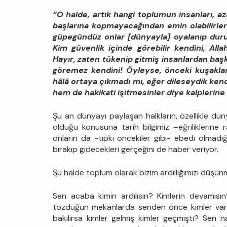
“O halde, artık hangi toplumun insanları, a
başlarına kopmayacağından emin olabilirler?
güpegündüz onlar [dünyayla] oyalanıp duru
Kim güvenlik içinde görebilir kendini, All
Hayır, zaten tükenip gitmiş insanlardan başk
göremez kendini! Öyleyse, önceki kuşaklar
hâlâ ortaya çıkmadı mı, eğer dileseydik kend
hem de hakikati işitmesinler diye kalplerin
Şu an dünyayı paylaşan halkların, özellikle dünya
olduğu konusuna tarih bilgimiz –eğriliklerine
onların da -tıpkı öncekiler gibi- ebedi olmadığ
bırakıp gidecekleri gerçeğini de haber veriyor.
Şu halde toplum olarak bizim ardıllığımızı düşünm
Sen acaba kimin ardılısın? Kimlerin devamısı
tozduğun mekanlarda senden önce kimler vard
bakılırsa kimler gelmiş kimler geçmişti? Sen 