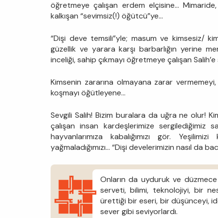
öğretmeye çalışan erdem elçisine... Mimarid
kalkışan “sevimsiz(!) öğütcü”ye...
“Dişi deve temsili”yle; masum ve kimsesiz/ kim
güzellik ve yarara karşı barbarlığın yerine me
inceliği, sahip çıkmayı öğretmeye çalışan Salih’e
Kimsenin zararına olmayana zarar vermemeyi, 
koşmayı öğütleyene...
Sevgili Salih! Bizim buralara da uğra ne olur
çalışan insan kardeşlerimize sergilediğimi
hayvanlarımıza kabalığımızı gör. Yeşilimiz
yağmaladığımızı... “Dişi develerimizin nasıl da ba
Onların da uyduruk ve düzmece tan
serveti, bilimi, teknolojiyi, bir 
ürettiği bir eseri, bir düşünceyi, id
sever gibi seviyorlardı.