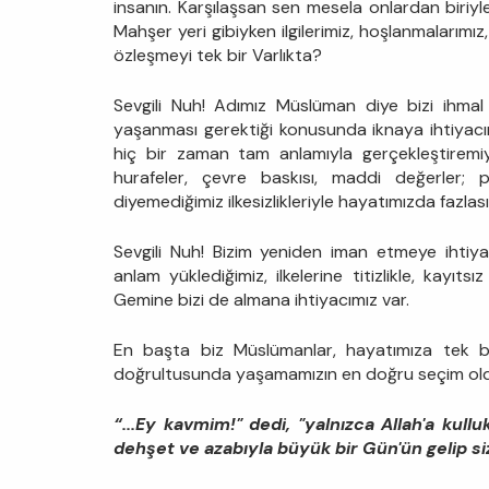
insanın. Karşılaşsan sen mesela onlardan biriy
Mahşer yeri gibiyken ilgilerimiz, hoşlanmalarımız,
özleşmeyi tek bir Varlıkta?
Sevgili Nuh! Adımız Müslüman diye bizi ihmal 
yaşanması gerektiği konusunda iknaya ihtiyacımı
hiç bir zaman tam anlamıyla gerçekleştiremiyo
hurafeler, çevre baskısı, maddi değerler; 
diyemediğimiz ilkesizlikleriyle hayatımızda fazla
Sevgili Nuh! Bizim yeniden iman etmeye ihtiya
anlam yüklediğimiz, ilkelerine titizlikle, kayı
Gemine bizi de almana ihtiyacımız var.
En başta biz Müslümanlar, hayatımıza tek bir i
doğrultusunda yaşamamızın en doğru seçim old
“...Ey kavmim!" dedi, "yalnızca Allah'a kul
dehşet ve azabıyla büyük bir Gün'ün gelip 