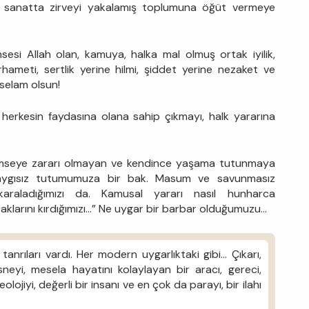
e, sanatta zirveyi yakalamış toplumuna öğüt vermeye
sesi Allah olan, kamuya, halka mal olmuş ortak iyilik,
rhameti, sertlik yerine hilmi, şiddet yerine nezaket ve
 selam olsun!
herkesin faydasına olana sahip çıkmayı, halk yararına
! Kimseye zararı olmayan ve kendince yaşama tutunmaya
z saygısız tutumumuza bir bak. Masum ve savunmasız
i karaladığımızı da. Kamusal yararı nasıl hunharca
caklarını kırdığımızı…” Ne uygar bir barbar olduğumuzu...
rıları vardı. Her modern uygarlıktaki gibi... Çıkarı,
nesneyi, mesela hayatını kolaylayan bir aracı, gereci,
eolojiyi, değerli bir insanı ve en çok da parayı, bir ilahı