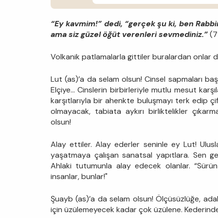
“Ey kavmim!” dedi, “gerçek şu ki, ben Rabbim
ama siz güzel öğüt verenleri sevmediniz.”
(7
Volkanik patlamalarla gittiler buralardan onlar d
Lut (as)’a da selam olsun! Cinsel sapmaları baş
Elçiye... Cinslerin birbirleriyle mutlu mesut karşı
karşıtlarıyla bir ahenkte buluşmayı terk edip çif
olmayacak, tabiata aykırı birliktelikler çıka
olsun!
Alay ettiler. Alay ederler seninle ey Lut! Ulusl
yaşatmaya çalışan sanatsal yapıtlara. Sen gel
Ahlaki tutumunla alay edecek olanlar. “Sürün ü
insanlar, bunlar!"
Şuayb (as)’a da selam olsun! Ölçüsüzlüğe, adalet
için üzülemeyecek kadar çok üzülene. Kederinde