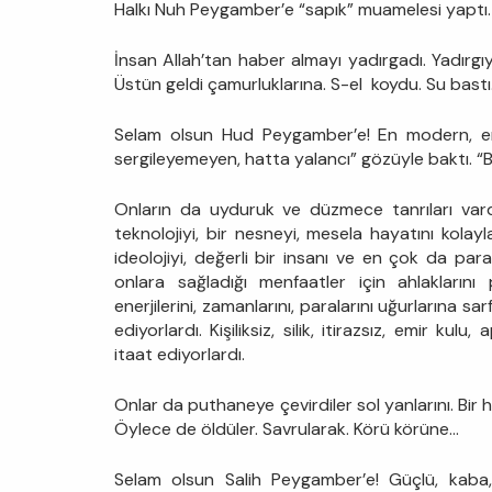
Halkı Nuh Peygamber’e “sapık” muamelesi yaptı.
İnsan Allah’tan haber almayı yadırgadı. Yadırgıy
Üstün geldi çamurluklarına. S-el koydu. Su bastı
Selam olsun Hud Peygamber’e! En modern, en g
sergileyemeyen, hatta yalancı” gözüyle baktı. “Be
Onların da uyduruk ve düzmece tanrıları vardı. 
teknolojiyi, bir nesneyi, mesela hayatını kolayla
ideolojiyi, değerli bir insanı ve en çok da paray
onlara sağladığı menfaatler için ahlaklarını
enerjilerini, zamanlarını, paralarını uğurlarına sar
ediyorlardı. Kişiliksiz, silik, itirazsız, emir ku
itaat ediyorlardı.
Onlar da puthaneye çevirdiler sol yanlarını. Bir h
Öylece de öldüler. Savrularak. Körü körüne...
Selam olsun Salih Peygamber’e! Güçlü, kaba, 