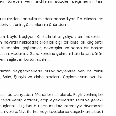
den türeyen yeni ardıllarını gözden geçirmenin tam
nlülerden, öncüllerimizden bahsediyor. En bilinen, en
etleriyle senin gözlemlerinin önünden.
 böyle başlıyor. Bir hatırlatıcı geliyor, bir müzekkir...
hayatın hakikatine eren bir elçi, bir bilge, bir kaç satır
 el edenler, çağıranlar, davetçiler ve sonra bir başına
 sesin, vicdanın... Sana kendine gelmeni hatırlatan bütün
eni sağlayan bütün sözler...
ırlatan peygamberlerin ortak söylemine sen de tanık
, Salih, Şuayb ve daha niceleri... Söylemlerinin özü bu
tiler bu dünyadan. Mühürlenmiş olarak. Keyfi verilmiş bir
 Kendi yapıp ettikleri, edip eylediklerinin tabii ve gerekli
onuçlarını... Hiç biri bu sonucu biz istemeyiz diyemezdi.
rı yoktu. Niyetlerine neyi koydularsa yaşadıkları akıbet