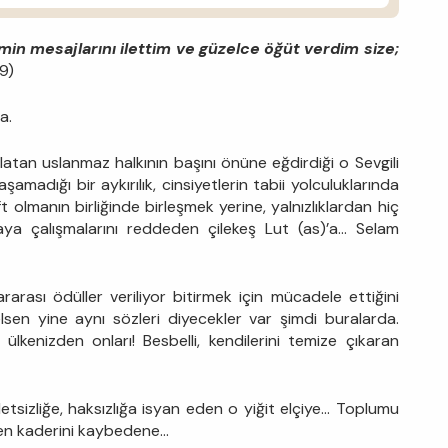
in mesajlarını ilettim ve güzelce öğüt verdim size;
9)
a.
latan uslanmaz halkının başını önüne eğdirdiği o Sevgili
laşamadığı bir aykırılık, cinsiyetlerin tabii yolculuklarında
t olmanın birliğinde birleşmek yerine, yalnızlıklardan hiç
rmaya çalışmalarını reddeden çilekeş Lut (as)’a… Selam
ararası ödüller veriliyor bitirmek için mücadele ettiğini
sen yine aynı sözleri diyecekler var şimdi buralarda.
lkenizden onları! Besbelli, kendilerini temize çıkaran
sizliğe, haksızlığa isyan eden o yiğit elçiye... Toplumu
n kaderini kaybedene...