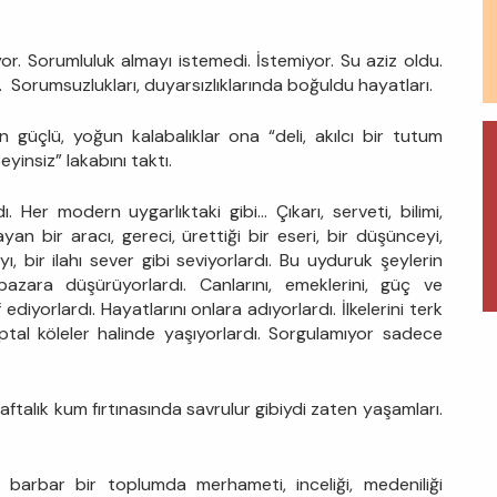
or. Sorumluluk almayı istemedi. İstemiyor. Su aziz oldu.
. Sorumsuzlukları, duyarsızlıklarında boğuldu hayatları.
üçlü, yoğun kalabalıklar ona “deli, akılcı bir tutum
yinsiz” lakabını taktı.
Her modern uygarlıktaki gibi... Çıkarı, serveti, bilimi,
yan bir aracı, gereci, ürettiği bir eseri, bir düşünceyi,
ı, bir ilahı sever gibi seviyorlardı. Bu uyduruk şeylerin
 pazara düşürüyorlardı. Canlarını, emeklerini, güç ve
f ediyorlardı. Hayatlarını onlara adıyorlardı. İlkelerini terk
lu, aptal köleler halinde yaşıyorlardı. Sorgulamıyor sadece
aftalık kum fırtınasında savrulur gibiydi zaten yaşamları.
barbar bir toplumda merhameti, inceliği, medeniliği