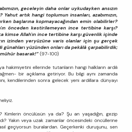
zabımızın, geceleyin daha onlar uykudayken ansızın
 Yahut artık hangi toplumun insanları, azabımızın,
rken başlarına kopmayacağından emin olabilirler?
ah'ın önceden kestirilemeyen ince tertibine karşı?
a kimse Allah'ın ince tertibine karşı güvenlik içinde
ın izinden yeryüzüne varis olanlar için şu gerçek
i günahları yüzünden onları da pekâlâ çarpabilirdik;
e mühür basarak!”
(97-100)
 hakimiyetini ellerinde tutanların hangi halkların ardılı
 rağmen- bir açıklama getiriyor. Bu bilgi aynı zamanda
ını, kendilerinden sonra gelecek yeni ardıllara dünyayı
eliyiz.
n? Kimlerin öncülüsün ya da? Şu an yaşadığın, gezip
ı? Yakın veya uzak zamanlar öncesindeki öncüllerine
nasıl geçiyorsun buralardan. Geçerkenki duruşunu, sen