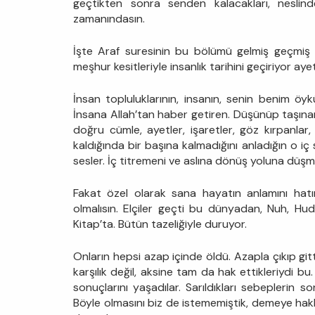
geçtikten sonra senden kalacakları, neslin
zamanındasın.
İşte Araf suresinin bu bölümü gelmiş geçmiş ü
meşhur kesitleriyle insanlık tarihini geçiriyor ay
İnsan topluluklarının, insanın, senin benim öyküm
İnsana Allah’tan haber getiren. Düşünüp taşınan, 
doğru cümle, ayetler, işaretler, göz kırpanlar,
kaldığında bir başına kalmadığını anladığın o iç
sesler. İç titremeni ve aslına dönüş yoluna düşm
Fakat özel olarak sana hayatın anlamını hat
olmalısın. Elçiler geçti bu dünyadan, Nuh, Hud
Kitap’ta. Bütün tazeliğiyle duruyor.
Onların hepsi azap içinde öldü. Azapla çıkıp git
karşılık değil, aksine tam da hak ettikleriydi bu.
sonuçlarını yaşadılar. Sarıldıkları sebeplerin s
Böyle olmasını biz de istememiştik, demeye hakla