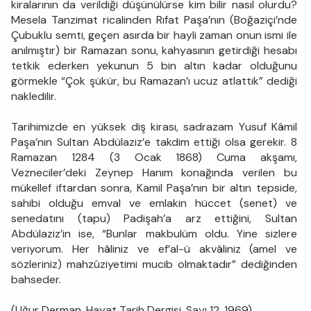
kiralarının da verildiği düşünülürse kim bilir nasıl olurdu?
Mesela Tanzimat ricalinden Rıfat Paşa’nın (Boğaziçi’nde
Çubuklu semti, geçen asırda bir hayli zaman onun ismi ile
anılmıştır) bir Ramazan sonu, kahyasının getirdiği hesabı
tetkik ederken yekunun 5 bin altın kadar olduğunu
görmekle “Çok şükür, bu Ramazan’ı ucuz atlattık” dediği
nakledilir.
Tarihimizde en yüksek diş kirası, sadrazam Yusuf Kâmil
Paşa’nın Sultan Abdülaziz’e takdim ettiği olsa gerekir. 8
Ramazan 1284 (3 Ocak 1868) Cuma akşamı,
Vezneciler’deki Zeynep Hanım konağında verilen bu
mükellef iftardan sonra, Kamil Paşa’nın bir altın tepside,
sahibi olduğu emval ve emlakin hüccet (senet) ve
senedatını (tapu) Padişah’a arz ettiğini, Sultan
Abdülaziz’in ise, “Bunlar makbulüm oldu. Yine sizlere
veriyorum. Her hâliniz ve ef’al-ü akvâliniz (amel ve
sözleriniz) mahzûziyetimi mucib olmaktadır” dediğinden
bahseder.
(Uğur Derman, Hayat Tarih Dergisi, Sayı 12, 1969)