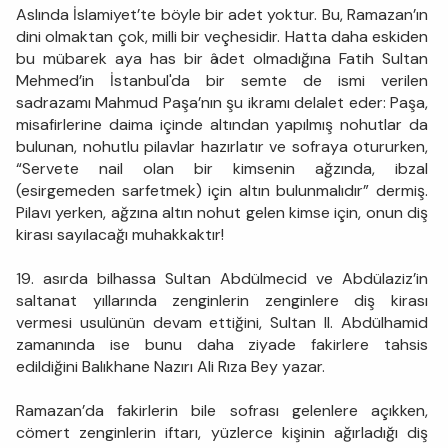
Aslında İslamiyet’te böyle bir adet yoktur. Bu, Ramazan’ın
dini olmaktan çok, milli bir veçhesidir. Hatta daha eskiden
bu mübarek aya has bir âdet olmadığına Fatih Sultan
Mehmed’in İstanbul'da bir semte de ismi verilen
sadrazamı Mahmud Paşa’nın şu ikramı delalet eder: Paşa,
misafirlerine daima içinde altından yapılmış nohutlar da
bulunan, nohutlu pilavlar hazırlatır ve sofraya otururken,
“Servete nail olan bir kimsenin ağzında, ibzal
(esirgemeden sarfetmek) için altın bulunmalıdır” dermiş.
Pilavı yerken, ağzına altın nohut gelen kimse için, onun diş
kirası sayılacağı muhakkaktır!
19. asırda bilhassa Sultan Abdülmecid ve Abdülaziz’in
saltanat yıllarında zenginlerin zenginlere diş kirası
vermesi usulünün devam ettiğini, Sultan II. Abdülhamid
zamanında ise bunu daha ziyade fakirlere tahsis
edildiğini Balıkhane Nazırı Ali Rıza Bey yazar.
Ramazan’da fakirlerin bile sofrası gelenlere açıkken,
cömert zenginlerin iftarı, yüzlerce kişinin ağırladığı diş