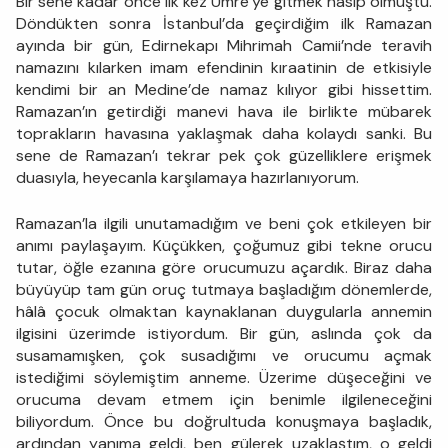
Bir sene kadar önce ilk kez Umre’ye gitmek nasip olmuştu.
Döndükten sonra İstanbul’da geçirdiğim ilk Ramazan
ayında bir gün, Edirnekapı Mihrimah Camii’nde teravih
namazını kılarken imam efendinin kıraatinin de etkisiyle
kendimi bir an Medine’de namaz kılıyor gibi hissettim.
Ramazan’ın getirdiği manevi hava ile birlikte mübarek
toprakların havasına yaklaşmak daha kolaydı sanki. Bu
sene de Ramazan’ı tekrar pek çok güzelliklere erişmek
duasıyla, heyecanla karşılamaya hazırlanıyorum.
Ramazan’la ilgili unutamadığım ve beni çok etkileyen bir
anımı paylaşayım. Küçükken, çoğumuz gibi tekne orucu
tutar, öğle ezanına göre orucumuzu açardık. Biraz daha
büyüyüp tam gün oruç tutmaya başladığım dönemlerde,
hâlâ çocuk olmaktan kaynaklanan duygularla annemin
ilgisini üzerimde istiyordum. Bir gün, aslında çok da
susamamışken, çok susadığımı ve orucumu açmak
istediğimi söylemiştim anneme. Üzerime düşeceğini ve
orucuma devam etmem için benimle ilgileneceğini
biliyordum. Önce bu doğrultuda konuşmaya başladık,
ardından yanıma geldi, ben gülerek uzaklaştım, o geldi