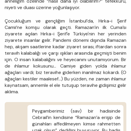
anneliğim özelinde “nasıl daha iyi olabilirim?” tefekkürü,
niyeti ve duası üzerine yoğunlaşıyor.
Çocukluğum ve gençliğim İstanbul’da, Hırka-i Şerif
Camii’ne komşu olarak geçti. Ramazan’ın ilk Cuma’sı
ziyarete açılan Hırka-i Şerif'e Türkiye'nin her yerinden
ziyarete insanlar gelir. Pandemi dönemi dışında Ramazan
hep, akşam saatlerine kadar ziyaret sırası, iftardan sonra
teravih kalabalığı ve çarşı ışıkları arasında geçmişti benim
için. O insan kalabalığını ve heyecanını unutamıyorum. Bir
de ıhlamur kokusunu… Camiye giden yolda ıhlamur
ağaçları vardı; biz teravihe giderken inanılmaz kokardı. (O
ağaçları kestiler maalesef…) Bu yüzden, ne zaman ıhlamur
kaynatsam, annemle el ele tutuşup teravihe gidişimiz gelir
aklıma.
Peygamberimiz (sav) bir hadisinde
Cebrail’in kendisine “Ramazan’a erişip de
günahları affedilmeyen kimse rahmetten
uzak olsun” dediğini buyuruyor. Bu hadis