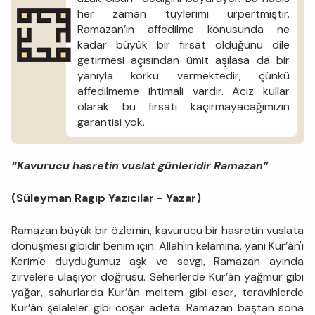
her zaman tüylerimi ürpertmiştir.
Ramazan’ın affedilme konusunda ne
kadar büyük bir fırsat olduğunu dile
getirmesi açısından ümit aşılasa da bir
yanıyla korku vermektedir; çünkü
affedilmeme ihtimali vardır. Aciz kullar
olarak bu fırsatı kaçırmayacağımızın
garantisi yok.
“Kavurucu hasretin vuslat günleridir Ramazan”
(Süleyman Ragıp Yazıcılar - Yazar)
Ramazan büyük bir özlemin, kavurucu bir hasretin vuslata
dönüşmesi gibidir benim için. Allah'ın kelamına, yani Kur’ân'ı
Kerim'e duyduğumuz aşk ve sevgi, Ramazan ayında
zirvelere ulaşıyor doğrusu. Seherlerde Kur’ân yağmur gibi
yağar, sahurlarda Kur’ân meltem gibi eser, teravihlerde
Kur’ân şelaleler gibi coşar adeta. Ramazan baştan sona