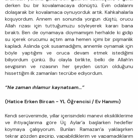
derken bu bir kovalamacaya dönüştü. Evin odalarını
dolaşarak bir kovalamaca oynuyorduk artık. Kahkahalarla
koşuyordum. Annem en sonunda yorgun düştü, orucu
Allah rızası için tuttuğumuzu söyleyerek kararı bana
bıraktı. Ben de oynamaya doymamışım herhalde ki gidip
su içerek orucumu açtım ama hemen içimi bir pişmanlık
kapladı. Aslında çok susamadığımı, annemle oynamak için
böyle yaptığımı ve oruca devam etmek istediğimi
biliyordum çünkü. Bu olayla birlikte, belki de Allah’ın
sevgisinin ve rızasının her şeyden üstün olduğunu
hissettiğim ilk zamanları tecrübe ediyordum.
“Ne zaman ıhlamur kaynatsam…”
(Hatice Erken Bircan - YL Öğrencisi / Ev Hanımı)
Kendi serüvenimde, yıllar içerisindeki manevi eksikliklerime
ve ihtiyaçlarıma göre Üç Aylar’a başlarken hedefler
koymaya çalışıyorum. Bunları Ramazan’a yaklaşırken
tekrar gözden geçirip, yapabildiklerim ve yapamadıklarım