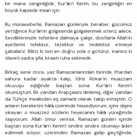
bir mana zenginliğidir, Kur’ân’ı Kerim, bu zenginliğin en
büyük kapısıdır insan için.
Bu münasebetle, Ramazan günleriyle beraber, gücümüz
yettiğince Kur’ân’ın gölgesinde gölgelenmek isteriz ailece.
Sevdiklerimizle tefsirlere dalmaya çalışır, dostlarla Allah’ın
ayetlerini tefekkür, tezekkür ve tedebbür etmeye
çabalarız. Biliriz ki bizi en doğru yola o götürür, inanırız ki
tilaveti sadra şifa, kıraati ruha sekinedir.
Birkaç sene önce, yaz Ramazanlarından birinde, iftardan
sahura kadar ayakta kalıp, İdris Abkar’ın muazzam
okuyuşu eşliğinde baştan sona Kur’ân’ı Kerim’i
okumuştum. Bir yandan Arapçasını dinlemiş, diğer yandan
da Türkçe mealinden eş zamanlı olarak takip etmiştim. O
anların bereketini hâlâ üzerimde hissediyorum, içimi dışımı
yıkayan o muazzez sözlerin heyecanını hâlâ yüreğimde
taşıyorum. Allah ömür verirse, Ramazan günleri içinde
baştan sona Kur’ân’ı Kerim’i sindire sindire okumayı âdet
edinmek istiyor; üzerimden Ramazan gelip geçtiğinde,