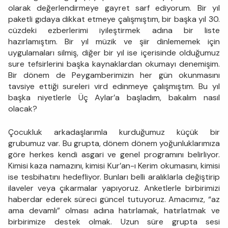
olarak değerlendirmeye gayret sarf ediyorum. Bir yıl
paketli gıdaya dikkat etmeye çalışmıştım, bir başka yıl 30.
cüzdeki ezberlerimi iyileştirmek adına bir liste
hazırlamıştım. Bir yıl müzik ve şiir dinlememek için
uygulamaları silmiş, diğer bir yıl ise içerisinde olduğumuz
sure tefsirlerini başka kaynaklardan okumayı denemişim.
Bir dönem de Peygamberimizin her gün okunmasını
tavsiye ettiği sureleri vird edinmeye çalışmıştım. Bu yıl
başka niyetlerle Üç Aylar’a başladım, bakalım nasıl
olacak?
Çocukluk arkadaşlarımla kurduğumuz küçük bir
grubumuz var. Bu grupta, dönem dönem yoğunluklarımıza
göre herkes kendi asgari ve genel programını belirliyor.
Kimisi kaza namazını, kimisi Kur’an-ı Kerim okumasını, kimisi
ise tesbihatını hedefliyor. Bunları belli aralıklarla değiştirip
ilaveler veya çıkarmalar yapıyoruz. Anketlerle birbirimizi
haberdar ederek süreci güncel tutuyoruz. Amacımız, “az
ama devamlı” olması adına hatırlamak, hatırlatmak ve
birbirimize destek olmak. Uzun süre grupta sesi