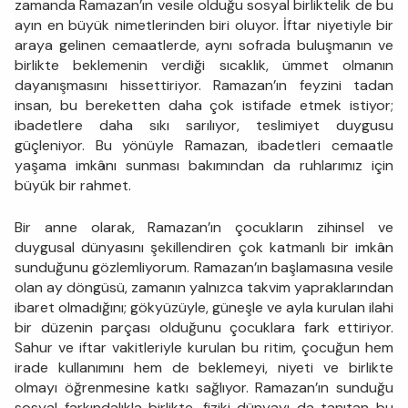
zamanda Ramazan’ın vesile olduğu sosyal birliktelik de bu
ayın en büyük nimetlerinden biri oluyor. İftar niyetiyle bir
araya gelinen cemaatlerde, aynı sofrada buluşmanın ve
birlikte beklemenin verdiği sıcaklık, ümmet olmanın
dayanışmasını hissettiriyor. Ramazan’ın feyzini tadan
insan, bu bereketten daha çok istifade etmek istiyor;
ibadetlere daha sıkı sarılıyor, teslimiyet duygusu
güçleniyor. Bu yönüyle Ramazan, ibadetleri cemaatle
yaşama imkânı sunması bakımından da ruhlarımız için
büyük bir rahmet.
Bir anne olarak, Ramazan’ın çocukların zihinsel ve
duygusal dünyasını şekillendiren çok katmanlı bir imkân
sunduğunu gözlemliyorum. Ramazan’ın başlamasına vesile
olan ay döngüsü, zamanın yalnızca takvim yapraklarından
ibaret olmadığını; gökyüzüyle, güneşle ve ayla kurulan ilahi
bir düzenin parçası olduğunu çocuklara fark ettiriyor.
Sahur ve iftar vakitleriyle kurulan bu ritim, çocuğun hem
irade kullanımını hem de beklemeyi, niyeti ve birlikte
olmayı öğrenmesine katkı sağlıyor. Ramazan’ın sunduğu
sosyal farkındalıkla birlikte, fiziki dünyayı da tanıtan bu