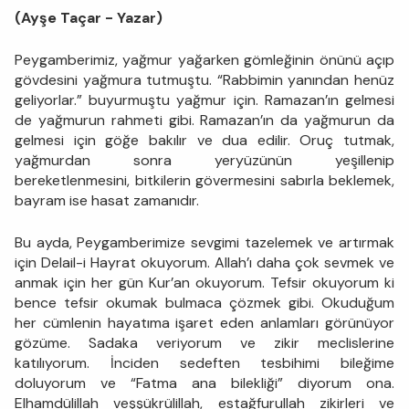
(Ayşe Taçar - Yazar)
Peygamberimiz, yağmur yağarken gömleğinin önünü açıp
gövdesini yağmura tutmuştu. “Rabbimin yanından henüz
geliyorlar.” buyurmuştu yağmur için. Ramazan’ın gelmesi
de yağmurun rahmeti gibi. Ramazan’ın da yağmurun da
gelmesi için göğe bakılır ve dua edilir. Oruç tutmak,
yağmurdan sonra yeryüzünün yeşillenip
bereketlenmesini, bitkilerin gövermesini sabırla beklemek,
bayram ise hasat zamanıdır.
Bu ayda, Peygamberimize sevgimi tazelemek ve artırmak
için Delail-i Hayrat okuyorum. Allah’ı daha çok sevmek ve
anmak için her gün Kur’an okuyorum. Tefsir okuyorum ki
bence tefsir okumak bulmaca çözmek gibi. Okuduğum
her cümlenin hayatıma işaret eden anlamları görünüyor
gözüme. Sadaka veriyorum ve zikir meclislerine
katılıyorum. İnciden sedeften tesbihimi bileğime
doluyorum ve “Fatma ana bilekliği” diyorum ona.
Elhamdülillah veşşükrülillah, estağfurullah zikirleri ve