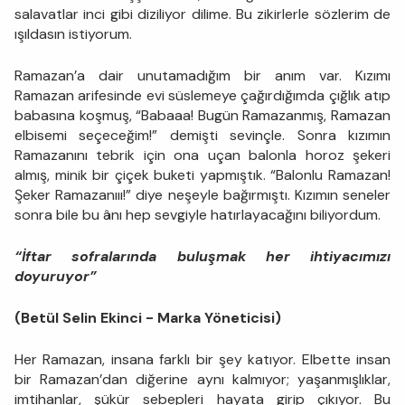
salavatlar inci gibi diziliyor dilime. Bu zikirlerle sözlerim de
ışıldasın istiyorum.
Ramazan’a dair unutamadığım bir anım var. Kızımı
Ramazan arifesinde evi süslemeye çağırdığımda çığlık atıp
babasına koşmuş, “Babaaa! Bugün Ramazanmış, Ramazan
elbisemi seçeceğim!” demişti sevinçle. Sonra kızımın
Ramazanını tebrik için ona uçan balonla horoz şekeri
almış, minik bir çiçek buketi yapmıştık. “Balonlu Ramazan!
Şeker Ramazanııı!” diye neşeyle bağırmıştı. Kızımın seneler
sonra bile bu ânı hep sevgiyle hatırlayacağını biliyordum.
“İftar sofralarında buluşmak her ihtiyacımızı
doyuruyor”
(Betül Selin Ekinci - Marka Yöneticisi)
Her Ramazan, insana farklı bir şey katıyor. Elbette insan
bir Ramazan’dan diğerine aynı kalmıyor; yaşanmışlıklar,
imtihanlar, şükür sebepleri hayata girip çıkıyor. Bu