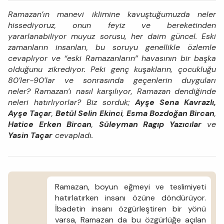
Ramazan’ın manevi iklimine kavuştuğumuzda neler
hissediyoruz, onun feyiz ve bereketinden
yararlanabiliyor muyuz sorusu, her daim güncel. Eski
zamanların insanları, bu soruyu genellikle özlemle
cevaplıyor ve “eski Ramazanların” havasının bir başka
olduğunu zikrediyor. Peki genç kuşakların, çocukluğu
80’ler-90’lar ve sonrasında geçenlerin duyguları
neler? Ramazan’ı nasıl karşılıyor, Ramazan dendiğinde
neleri hatırlıyorlar? Biz sorduk;
Ayşe Sena Kavrazlı,
Ayşe Taçar
,
Betül Selin Ekinci
,
Esma Bozdoğan Bircan
,
Hatice Erken Bircan
,
Süleyman Ragıp Yazıcılar
ve
Yasin Taçar
cevapladı.
Ramazan, boyun eğmeyi ve teslimiyeti
hatırlatırken insanı özüne döndürüyor.
İbadetin insanı özgürleştiren bir yönü
varsa, Ramazan da bu özgürlüğe açılan