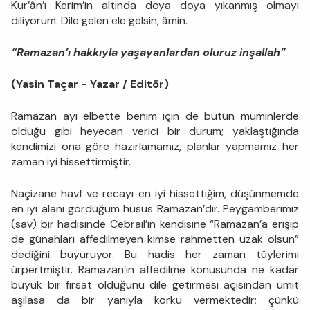
Kur’ân’ı Kerim’in altında doya doya yıkanmış olmayı
diliyorum. Dile gelen ele gelsin, âmin.
“Ramazan’ı hakkıyla yaşayanlardan oluruz inşallah”
(Yasin Taçar - Yazar / Editör)
Ramazan ayı elbette benim için de bütün müminlerde
olduğu gibi heyecan verici bir durum; yaklaştığında
kendimizi ona göre hazırlamamız, planlar yapmamız her
zaman iyi hissettirmiştir.
Naçizane havf ve recayı en iyi hissettiğim, düşünmemde
en iyi alanı gördüğüm husus Ramazan’dır. Peygamberimiz
(sav) bir hadisinde Cebrail’in kendisine “Ramazan’a erişip
de günahları affedilmeyen kimse rahmetten uzak olsun”
dediğini buyuruyor. Bu hadis her zaman tüylerimi
ürpertmiştir. Ramazan’ın affedilme konusunda ne kadar
büyük bir fırsat olduğunu dile getirmesi açısından ümit
aşılasa da bir yanıyla korku vermektedir; çünkü