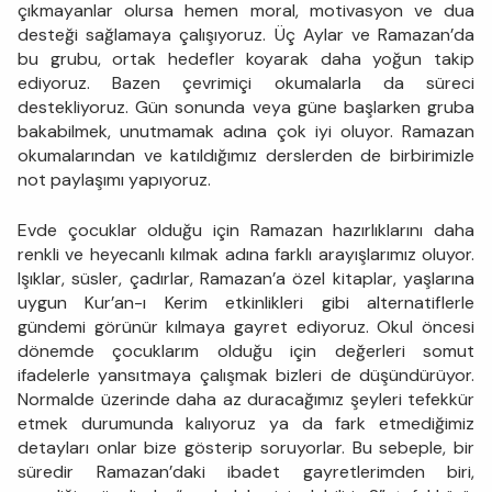
çıkmayanlar olursa hemen moral, motivasyon ve dua
desteği sağlamaya çalışıyoruz. Üç Aylar ve Ramazan’da
bu grubu, ortak hedefler koyarak daha yoğun takip
ediyoruz. Bazen çevrimiçi okumalarla da süreci
destekliyoruz. Gün sonunda veya güne başlarken gruba
bakabilmek, unutmamak adına çok iyi oluyor. Ramazan
okumalarından ve katıldığımız derslerden de birbirimizle
not paylaşımı yapıyoruz.
Evde çocuklar olduğu için Ramazan hazırlıklarını daha
renkli ve heyecanlı kılmak adına farklı arayışlarımız oluyor.
Işıklar, süsler, çadırlar, Ramazan’a özel kitaplar, yaşlarına
uygun Kur’an-ı Kerim etkinlikleri gibi alternatiflerle
gündemi görünür kılmaya gayret ediyoruz. Okul öncesi
dönemde çocuklarım olduğu için değerleri somut
ifadelerle yansıtmaya çalışmak bizleri de düşündürüyor.
Normalde üzerinde daha az duracağımız şeyleri tefekkür
etmek durumunda kalıyoruz ya da fark etmediğimiz
detayları onlar bize gösterip soruyorlar. Bu sebeple, bir
süredir Ramazan’daki ibadet gayretlerimden biri,