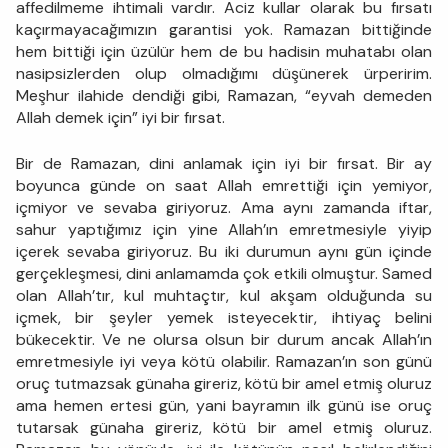
affedilmeme ihtimali vardır. Aciz kullar olarak bu fırsatı
kaçırmayacağımızın garantisi yok. Ramazan bittiğinde
hem bittiği için üzülür hem de bu hadisin muhatabı olan
nasipsizlerden olup olmadığımı düşünerek ürperirim.
Meşhur ilahide dendiği gibi, Ramazan, “eyvah demeden
Allah demek için” iyi bir fırsat.
Bir de Ramazan, dini anlamak için iyi bir fırsat. Bir ay
boyunca günde on saat Allah emrettiği için yemiyor,
içmiyor ve sevaba giriyoruz. Ama aynı zamanda iftar,
sahur yaptığımız için yine Allah’ın emretmesiyle yiyip
içerek sevaba giriyoruz. Bu iki durumun aynı gün içinde
gerçekleşmesi, dini anlamamda çok etkili olmuştur. Samed
olan Allah’tır, kul muhtaçtır, kul akşam olduğunda su
içmek, bir şeyler yemek isteyecektir, ihtiyaç belini
bükecektir. Ve ne olursa olsun bir durum ancak Allah’ın
emretmesiyle iyi veya kötü olabilir. Ramazan’ın son günü
oruç tutmazsak günaha gireriz, kötü bir amel etmiş oluruz
ama hemen ertesi gün, yani bayramın ilk günü ise oruç
tutarsak günaha gireriz, kötü bir amel etmiş oluruz.