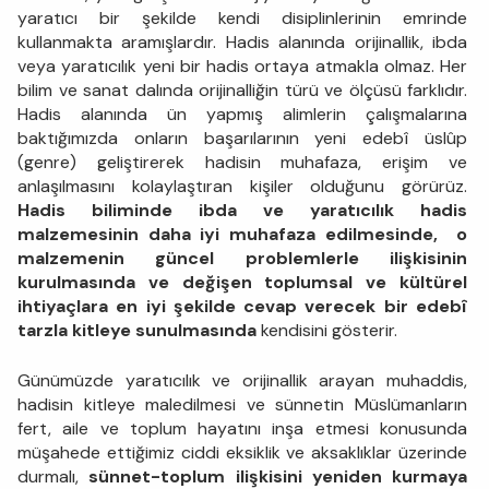
yaratıcı bir şekilde kendi disiplinlerinin emrinde
kullanmakta aramışlardır. Hadis alanında orijinallik, ibda
veya yaratıcılık yeni bir hadis ortaya atmakla olmaz. Her
bilim ve sanat dalında orijinalliğin türü ve ölçüsü farklıdır.
Hadis alanında ün yapmış alimlerin çalışmalarına
baktığımızda onların başarılarının yeni edebî üslûp
(genre) geliştirerek hadisin muhafaza, erişim ve
anlaşılmasını kolaylaştıran kişiler olduğunu görürüz.
Hadis biliminde ibda ve yaratıcılık hadis
malzemesinin daha iyi muhafaza edilmesinde, o
malzemenin güncel problemlerle ilişkisinin
kurulmasında ve değişen toplumsal ve kültürel
ihtiyaçlara en iyi şekilde cevap verecek bir edebî
tarzla kitleye sunulmasında
kendisini gösterir.
Günümüzde yaratıcılık ve orijinallik arayan muhaddis,
hadisin kitleye maledilmesi ve sünnetin Müslümanların
fert, aile ve toplum hayatını inşa etmesi konusunda
müşahede ettiğimiz ciddi eksiklik ve aksaklıklar üzerinde
durmalı,
sünnet-toplum ilişkisini yeniden kurmaya