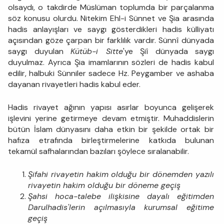
olsaydı, o takdirde Müslüman toplumda bir parçalanma
söz konusu olurdu. Nitekim Ehl-i Sünnet ve Şia arasında
hadis anlayışları ve saygı gösterdikleri hadis külliyatı
açısından göze çarpan bir farklılık vardır. Sünnî dünyada
saygı duyulan
Kütüb-i Sitte
'ye Şiî dünyada saygı
duyulmaz. Ayrıca Şia imamlarının sözleri de hadis kabul
edilir, halbuki Sünniler sadece Hz. Peygamber ve ashaba
dayanan rivayetleri hadis kabul eder.
Hadis rivayet ağının yapısı asırlar boyunca gelişerek
işlevini yerine getirmeye devam etmiştir. Muhaddislerin
bütün İslam dünyasını daha etkin bir şekilde ortak bir
hafıza etrafında birleştirmelerine katkıda bulunan
tekamül safhalarından bazıları şöylece sıralanabilir.
Şifahi rivayetin hakim olduğu bir dönemden yazılı
rivayetin hakim olduğu bir döneme geçiş
Şahsi hoca-talebe ilişkisine dayalı eğitimden
Darulhadis'lerin açılmasıyla kurumsal eğitime
geçiş