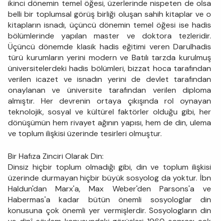
ikinci dönemin temel öğesi, üzerlerinde nispeten de olsa
belli bir toplumsal görüş birliği oluşan sahih kitaplar ve o
kitapların isnadı, üçüncü dönemin temel öğesi ise hadis
bölümlerinde yapılan master ve doktora tezleridir.
Üçüncü dönemde klasik hadis eğitimi veren Darulhadis
türü kurumların yerini modern ve Batılı tarzda kurulmuş
üniversitelerdeki hadis bölümleri, bizzat hoca tarafından
verilen icazet ve isnadın yerini de devlet tarafından
onaylanan ve üniversite tarafından verilen diploma
almıştır. Her devrenin ortaya çıkışında rol oynayan
teknolojik, sosyal ve kültürel faktörler olduğu gibi, her
dönüşümün hem rivayet ağının yapısı, hem de din, ulema
ve toplum ilişkisi üzerinde tesirleri olmuştur.
Bir Hafıza Zinciri Olarak Din:
Dinsiz hiçbir toplum olmadığı gibi, din ve toplum ilişkisi
üzerinde durmayan hiçbir büyük sosyolog da yoktur. İbn
Haldun'dan Marx'a, Max Weber'den Parsons'a ve
Habermas'a kadar bütün önemli sosyologlar din
konusuna çok önemli yer vermişlerdir. Sosyologların din