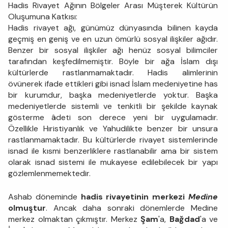
Hadis Rivayet Ağının Bölgeler Arası Müşterek Kültürün
Oluşumuna Katkısı:
Hadis rivayet ağı, günümüz dünyasında bilinen kayda
geçmiş en geniş ve en uzun ömürlü sosyal ilişkiler ağıdır.
Benzer bir sosyal ilişkiler ağı henüz sosyal bilimciler
tarafından keşfedilmemiştir. Böyle bir ağa İslam dışı
kültürlerde rastlanmamaktadır. Hadis alimlerinin
övünerek ifade ettikleri gibi isnad İslam medeniyetine has
bir kurumdur, başka medeniyetlerde yoktur. Başka
medeniyetlerde sistemli ve tenkitli bir şekilde kaynak
gösterme âdeti son derece yeni bir uygulamadır.
Özellikle Hıristiyanlık ve Yahudilikte benzer bir unsura
rastlanmamaktadır. Bu kültürlerde rivayet sistemlerinde
isnad ile kısmi benzerliklere rastlanabilir ama bir sistem
olarak isnad sistemi ile mukayese edilebilecek bir yapı
gözlemlenmemektedir.
Ashab döneminde
hadis rivayetinin merkezi
Medine
olmuştur
. Ancak daha sonraki dönemlerde Medine
merkez olmaktan çıkmıştır. Merkez
Şam
'a,
Bağdad
'a ve