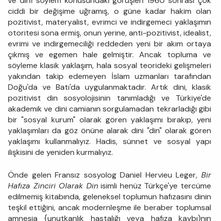
ve dinî söylem konusundaki görüşleri 1960 sonrası çok
ciddi bir değişime uğramış, o güne kadar hakim olan
pozitivist, materyalist, evrimci ve indirgemeci yaklaşımın
otoritesi sona ermiş, onun yerine, anti-pozitivist, idealist,
evrimi ve indirgemeciliği reddeden yeni bir akım ortaya
çıkmış ve egemen hale gelmiştir. Ancak topluma ve
söyleme klasik yaklaşım, hala sosyal teorideki gelişmeleri
yakından takip edemeyen İslam uzmanları tarafından
Doğu'da ve Batı'da uygulanmaktadır. Artık dini, klasik
pozitivist din sosyolojisinin tanımladığı ve Türkiye'de
akademik ve dini camianın sorgulamadan tekrarladığı gibi
bir "sosyal kurum" olarak gören yaklaşımı bırakıp, yeni
yaklaşımları da göz önüne alarak dini "din" olarak gören
yaklaşımı kullanmalıyız. Hadis, sünnet ve sosyal yapı
ilişkisini de yeniden kurmalıyız.
Önde gelen Fransız sosyolog Daniel Hervieu Leger,
Bir
Hafıza Zinciri Olarak Din
isimli henüz Türkçe'ye tercüme
edilmemiş kitabında, geleneksel toplumun hafızasını dinin
teşkil ettiğini, ancak modernleşme ile beraber toplumsal
amnesia {unutkanlık hastalığı veya hafıza kaybı)nın