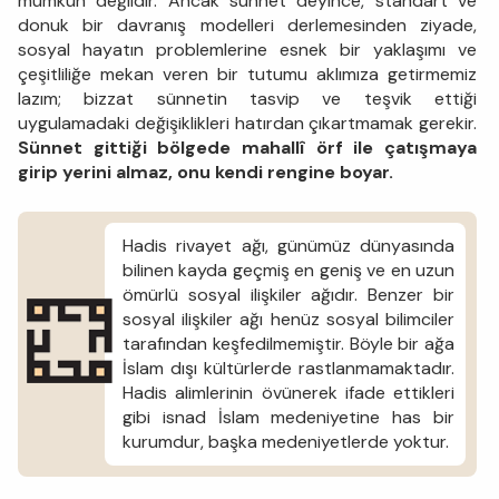
mümkün değildir. Ancak sünnet deyince, standart ve
donuk bir davranış modelleri derlemesinden ziyade,
sosyal hayatın problemlerine esnek bir yaklaşımı ve
çeşitliliğe mekan veren bir tutumu aklımıza getirmemiz
lazım; bizzat sünnetin tasvip ve teşvik ettiği
uygulamadaki değişiklikleri hatırdan çıkartmamak gerekir.
Sünnet gittiği bölgede mahallî örf ile çatışmaya
girip yerini almaz, onu kendi rengine boyar.
Hadis rivayet ağı, günümüz dünyasında
bilinen kayda geçmiş en geniş ve en uzun
ömürlü sosyal ilişkiler ağıdır. Benzer bir
sosyal ilişkiler ağı henüz sosyal bilimciler
tarafından keşfedilmemiştir. Böyle bir ağa
İslam dışı kültürlerde rastlanmamaktadır.
Hadis alimlerinin övünerek ifade ettikleri
gibi isnad İslam medeniyetine has bir
kurumdur, başka medeniyetlerde yoktur.