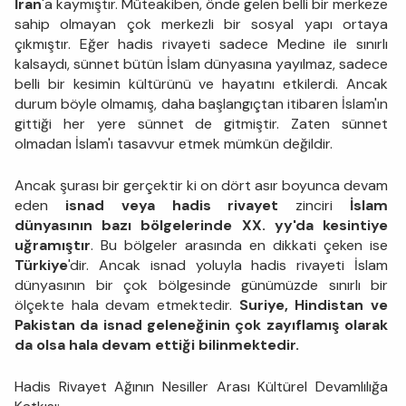
İran
'a kaymıştır. Müteakiben, önde gelen belli bir merkeze
sahip olmayan çok merkezli bir sosyal yapı ortaya
çıkmıştır. Eğer hadis rivayeti sadece Medine ile sınırlı
kalsaydı, sünnet bütün İslam dünyasına yayılmaz, sadece
belli bir kesimin kültürünü ve hayatını etkilerdi. Ancak
durum böyle olmamış, daha başlangıçtan itibaren İslam'ın
gittiği her yere sünnet de gitmiştir. Zaten sünnet
olmadan İslam'ı tasavvur etmek mümkün değildir.
Ancak şurası bir gerçektir ki on dört asır boyunca devam
eden
isnad veya hadis rivayet
zinciri
İslam
dünyasının bazı bölgelerinde XX. yy'da kesintiye
uğramıştır
. Bu bölgeler arasında en dikkati çeken ise
Türkiye
'dir. Ancak isnad yoluyla hadis rivayeti İslam
dünyasının bir çok bölgesinde günümüzde sınırlı bir
ölçekte hala devam etmektedir.
Suriye, Hindistan ve
Pakistan da isnad geleneğinin çok zayıflamış olarak
da olsa hala devam ettiği bilinmektedir.
Hadis Rivayet Ağının Nesiller Arası Kültürel Devamlılığa