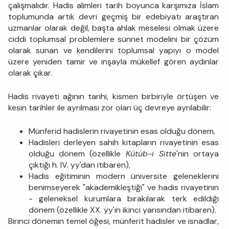
çalışmalıdır. Hadis alimleri tarih boyunca karşımıza İslam
toplumunda artık devri geçmiş bir edebiyatı araştıran
uzmanlar olarak değil, başta ahlak meselesi olmak üzere
ciddi toplumsal problemlere sünnet modelini bir çözüm
olarak sunan ve kendilerini toplumsal yapıyı o model
üzere yeniden tamir ve inşayla mükellef gören aydınlar
olarak çıkar.
Hadis rivayeti ağının tarihi, kısmen birbiriyle örtüşen ve
kesin tarihler ile ayrılması zor olan üç devreye ayrılabilir:
Münferid hadislerin rivayetinin esas olduğu dönem,
Hadisleri derleyen sahih kitapların rivayetinin esas
olduğu dönem (özellikle
Kütüb-i Sitte
'nin ortaya
çıktığı h. IV. yy'dan itibaren),
Hadis eğitiminin modern üniversite geleneklerini
benimseyerek "akademikleştiği" ve hadis rivayetinin
- geleneksel kurumlara bırakılarak terk edildiği
dönem (özellikle XX. yy'ın ikinci yarısından itibaren).
Birinci dönemin temel öğesi, münferit hadisler ve isnadlar,