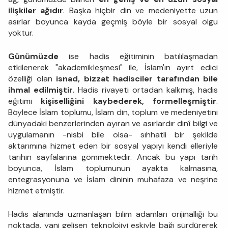
ilişkiler ağıdır
. Başka hiçbir din ve medeniyette uzun
asırlar boyunca kayda geçmiş böyle bir sosyal olgu
yoktur.
Günümüzde
ise hadis eğitiminin batılılaşmadan
etkilenerek "akademikleşmesi" ile, İslam'ın ayırt edici
özelliği olan
isnad, bizzat hadisciler tarafından bile
ihmal edilmiştir
. Hadis rivayeti ortadan kalkmış, hadis
eğitimi
kişiselliğini kaybederek, formelleşmiştir
.
Böylece İslam toplumu, İslam din, toplum ve medeniyetini
dünyadaki benzerlerinden ayıran ve asırlardır dinî bilgi ve
uygulamanın -nisbi bile olsa- sıhhatli bir şekilde
aktarımına hizmet eden bir sosyal yapıyı kendi elleriyle
tarihin sayfalarına gömmektedir. Ancak bu yapı tarih
boyunca, İslam toplumunun ayakta kalmasına,
entegrasyonuna ve İslam dininin muhafaza ve neşrine
hizmet etmiştir.
Hadis alanında uzmanlaşan bilim adamları orijinalliği bu
noktada, yani gelişen teknolojiyi eskiyle bağı sürdürerek