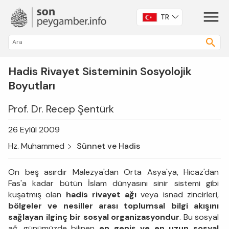
TR
Hadis Rivayet Sisteminin Sosyolojik
Boyutları
Prof. Dr. Recep Şentürk
26 Eylül 2009
Hz. Muhammed
Sünnet ve Hadis
On beş asırdır Malezya'dan Orta Asya'ya, Hicaz'dan
Fas'a kadar bütün İslam dünyasını sinir sistemi gibi
kuşatmış olan
hadis rivayet ağı
veya isnad zincirleri,
bölgeler ve nesiller arası toplumsal bilgi akışını
sağlayan ilginç bir sosyal organizasyondur
. Bu sosyal
ağ, günümüzde bilinen
en geniş ve en uzun sosyal