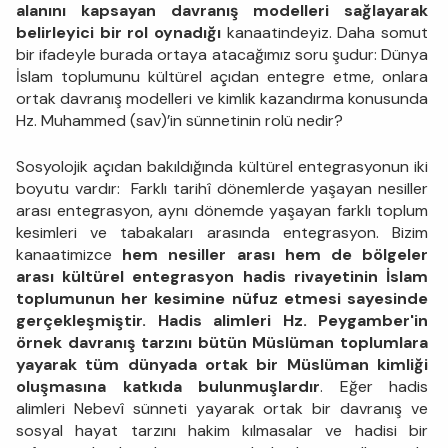
alanını kapsayan davranış modelleri sağlayarak
belirleyici bir rol oynadığı
kanaatindeyiz. Daha somut
bir ifadeyle burada ortaya atacağımız soru şudur: Dünya
İslam toplumunu kültürel açıdan entegre etme, onlara
ortak davranış modelleri ve kimlik kazandırma konusunda
Hz. Muhammed (sav)’in sünnetinin rolü nedir?
Sosyolojik açıdan bakıldığında kültürel entegrasyonun iki
boyutu vardır: Farklı tarihî dönemlerde yaşayan nesiller
arası entegrasyon, aynı dönemde yaşayan farklı toplum
kesimleri ve tabakaları arasında entegrasyon. Bizim
kanaatimizce
hem nesiller arası hem de bölgeler
arası kültürel entegrasyon hadis rivayetinin İslam
toplumunun her kesimine nüfuz etmesi sayesinde
gerçekleşmiştir. Hadis alimleri Hz. Peygamber'in
örnek davranış tarzını bütün Müslüman toplumlara
yayarak tüm dünyada ortak bir Müslüman kimliği
oluşmasına katkıda bulunmuşlardır
. Eğer hadis
alimleri Nebevî sünneti yayarak ortak bir davranış ve
sosyal hayat tarzını hakim kılmasalar ve hadisi bir