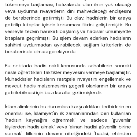
tükenmeye başlaması, hafızalarda olan ilmin yok olacağı
veya uydurma rivayetlerin dini mahvedeceği endişesini
de beraberinde getirmişti. Bu olay, hadislerin bir araya
getirilip kitap­lar içinde korunması fikrini geliştirmiştir. Bu
vesileyle tedvin hareke­ti başlamış ve hadisler umumiyetle
kitaplara geçirilmişti. Bu işlem devam ederken hadislerin
sahihini uydurmadan ayırabilecek sağlam kriterlerin de
beraberinde olması gerekiyordu.
Bu noktada hadis nakli konusunda sahabilerin sonraki
nesle öğrettikleri taktikler meyvesini vermeye başlamıştır.
Muhaddisler ha­dislerin rastgele rivayetini engellemek ve
mevcut hadis malzemesinin geçerli olanlarının bir araya
getirilebilmesi için bazı kurallar getirmiş­lerdir.
İslam alimlerinin bu durumlara karşı aldıkları tedbirlerin en
önemlisi ise, İslamiyet'in ilk zamanlarından beri kullanılan
'hadisin kaynağını öğrenmek' ve sadece 'güvenilir
kişilerden hadis almak' veya 'alınan hadisi güvenilir birine
sormak' fiillerinin devamı niteliğindeki 'hadisi, ehlinden