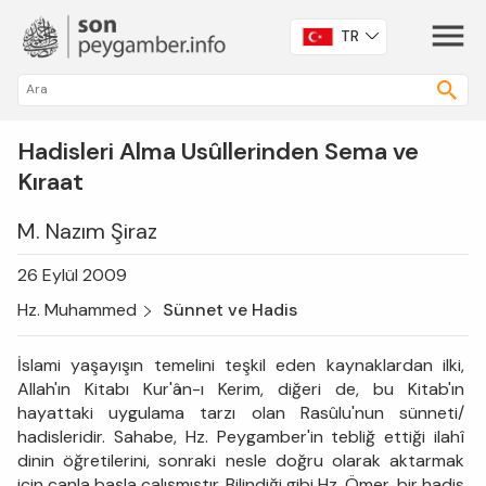
TR
Hadisleri Alma Usûllerinden Sema ve
Kıraat
M. Nazım Şiraz
26 Eylül 2009
Hz. Muhammed
Sünnet ve Hadis
İslami yaşayışın temelini teşkil eden kaynaklardan ilki,
Allah'ın Kitabı Kur'ân-ı Kerim, diğeri de, bu Kitab'ın
hayattaki uygulama tarzı olan Rasûlu'nun sünneti/
hadisleridir. Sahabe, Hz. Peygamber'in tebliğ ettiği ilahî
dinin öğretilerini, son­raki nesle doğru olarak aktarmak
için canla başla çalışmıştır. Bilin­diği gibi Hz. Ömer, bir hadis