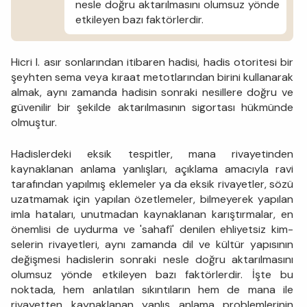
nesle doğru aktarılmasını olumsuz yönde
etkile­yen bazı faktörlerdir.
Hicri I. asır sonlarından itibaren hadisi, hadis otoritesi bir
şeyh­ten sema veya kıraat metotlarından birini kullanarak
almak, aynı zamanda hadisin sonraki nesillere doğru ve
güvenilir bir şekilde ak­tarılmasının sigortası hükmünde
olmuştur.
Hadislerdeki eksik tespitler, mana rivayetinden
kaynaklanan anlama yanlışları, açıklama amacıyla ravi
tarafından yapılmış ekle­meler ya da eksik rivayetler, sözü
uzatmamak için yapılan özetleme­ler, bilmeyerek yapılan
imla hataları, unutmadan kaynaklanan karış­tırmalar, en
önemlisi de uydurma ve 'sahafî' denilen ehliyetsiz kim­
selerin rivayetleri, aynı zamanda dil ve kültür yapısının
değişmesi hadislerin sonraki nesle doğru aktarılmasını
olumsuz yönde etkile­yen bazı faktörlerdir. İşte bu
noktada, hem anlatılan sıkıntı­ların hem de mana ile
rivayetten kaynaklanan yanlış anlama prob­lemlerinin