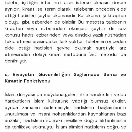
talebe, işittiğini ister not alsın isterse almasın durum
aynıdır. Kıraat ise terim olarak, talebenin önceden elde
ettiği hadisleri şeyhe okumasıdır. Bu okuma işi kitaptan
olduğu gibi, ezberden de olabilir. Bu metotta talebenin
kitaptan veya ezberinden okuması, şey­hin de söz
konusu hadisi ezberinden veya elindeki yazılı nüshadan
takip etmesi arasında bir fark yoktur. Talebenin önceden
elde ettiği hadisleri şeyhe okumak suretiyle arz
etmesinden dolayı kıraat metoduna 'arz metodu' da
denilmiş­tir.
c. Rivayetin Güvenilirliğini Sağlamada Sema ve
Kıraatin Fonksiyonu
İslam dünyasında meydana gelen fitne hareketleri ve bu
hare­ketlerin İslam kültürüne yaptığı olumsuz etkiler,
ayrıca zamanın iler­lemesiyle hadislerin bağlamlarının
unutulması ve insani noksanlık­lardan kaynaklanan bazı
arızalar, hadislerin sonraki nesillere doğru aktarılmasını
da tehlikeye sokmuştu. İslam alimleri hadislerin doğru ve