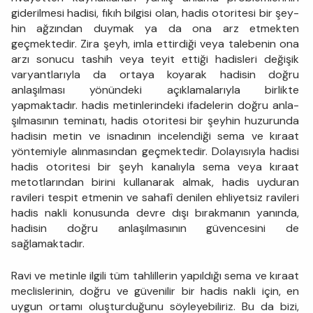
giderilmesi hadisi, fıkıh bilgisi olan, hadis otoritesi bir şey­
hin ağzından duymak ya da ona arz etmekten
geçmektedir. Zira şeyh, imla ettirdiği veya talebenin ona
arzı sonucu tashih veya teyit ettiği hadisleri değişik
varyantlarıyla da ortaya koyarak hadisin doğru
anlaşılması yönündeki açıklamalarıyla birlikte
yapmaktadır. hadis metinlerindeki ifadelerin doğru anla­
şılmasının teminatı, hadis otoritesi bir şeyhin huzurunda
hadisin metin ve isnadının incelendiği sema ve kıraat
yöntemiyle alınmasın­dan geçmektedir. Dolayısıyla hadisi
hadis otoritesi bir şeyh kanalıyla sema veya kıraat
metotlarından birini kullanarak almak, hadis uyduran
ravileri tespit etmenin ve sahafî denilen ehliyetsiz ravileri
hadis nakli konu­sunda devre dışı bırakmanın yanında,
hadisin doğru anlaşılmasının güvencesini de
sağlamaktadır.
Ravi ve metinle ilgili tüm tahlillerin yapıl­dığı sema ve kıraat
meclislerinin, doğru ve güvenilir bir hadis nakli için, en
uygun ortamı oluşturduğunu söyleyebiliriz. Bu da bizi,