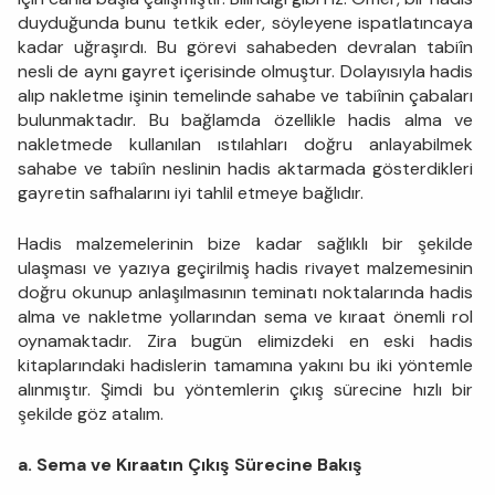
duyduğunda bunu tetkik eder, söyleyene ispatlatıncaya
kadar uğraşırdı. Bu görevi sahabeden devralan tabiîn
nesli de aynı gayret içerisinde olmuştur. Dolayısıyla hadis
alıp nak­letme işinin temelinde sahabe ve tabiînin çabaları
bulunmaktadır. Bu bağlamda özellikle hadis alma ve
nakletmede kullanılan ıstılahla­rı doğru anlayabilmek
sahabe ve tabiîn neslinin hadis aktarmada gösterdikleri
gayretin safhalarını iyi tahlil etmeye bağlıdır.
Hadis malzemelerinin bize kadar sağlıklı bir şekilde
ulaşması ve yazıya geçirilmiş hadis rivayet malzemesinin
doğru okunup anlaşıl­masının teminatı noktalarında hadis
alma ve nakletme yollarından sema ve kıraat önemli rol
oynamaktadır. Zira bugün elimizdeki en eski hadis
kitaplarındaki hadislerin tamamına yakını bu iki yöntemle
alınmıştır. Şimdi bu yöntemlerin çıkış sürecine hızlı bir
şekilde göz atalım.
a. Sema ve Kıraatın Çıkış Sürecine Bakış