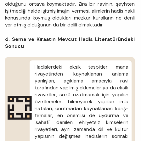
olduğunu ortaya koymaktadır. Zira bir ravinin, şeyhten
işitmediği halde işitmiş imajını vermesi, alimlerin hadis nakli
konusunda koy­muş oldukları mezkur kuralların ne denli
yer etmiş olduğunun da bir delili olmaktadır.
d. Sema ve Kıraatın Mevcut Hadis Literatüründeki
Sonucu
Hadislerdeki eksik tespitler, mana
rivayetinden kaynaklanan anlama
yanlışları, açıklama amacıyla ravi
tarafından yapılmış ekle­meler ya da eksik
rivayetler, sözü uzatmamak için yapılan
özetleme­ler, bilmeyerek yapılan imla
hataları, unutmadan kaynaklanan karış­
tırmalar, en önemlisi de uydurma ve
'sahafî' denilen ehliyetsiz kim­selerin
rivayetleri, aynı zamanda dil ve kültür
yapısının değişmesi hadislerin sonraki