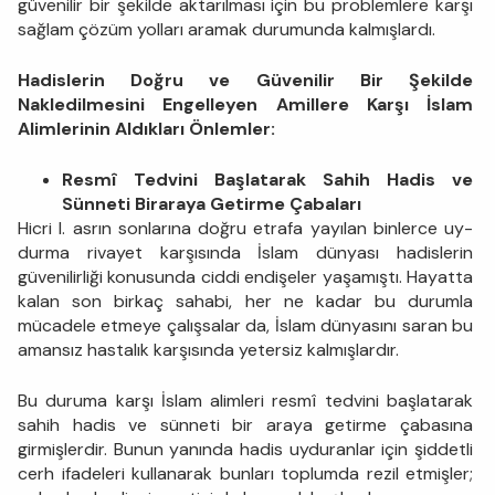
güvenilir bir şekilde aktarılması için bu problemlere karşı
sağlam çözüm yolları aramak durumunda kalmışlardı.
Hadislerin Doğru ve Güvenilir Bir Şekilde
Nakledilmesini Engelleyen Amillere Karşı İslam
Alimlerinin Aldıkları Önlemler:
Resmî Tedvini Başlatarak Sahih Hadis ve
Sünneti Birara­ya Getirme Çabaları
Hicri I. asrın sonlarına doğru etrafa yayılan binlerce uy­
durma rivayet karşısında İslam dünyası hadislerin
güvenilirliği ko­nusunda ciddi endişeler yaşamıştı. Hayatta
kalan son birkaç sahabi, her ne kadar bu durumla
mücadele etmeye çalışsalar da, İslam dün­yasını saran bu
amansız hastalık karşısında yetersiz kalmışlardır.
Bu duruma karşı İslam alimleri resmî tedvini başlatarak
sahih hadis ve sünneti bir araya getirme çabasına
girmişlerdir. Bunun yanında hadis uyduranlar için şiddetli
cerh ifadeleri kullanarak bun­ları toplumda rezil etmişler;