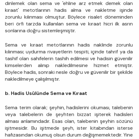
dinlemek olan sema ve 'ehline arz etmek demek olan
kıraat' metotlarının hadis alma ve nakletme işinde
zorunlu kılınması olmuştur. Böylece risalet döneminden
beri örfi tarzda kullanılan sema ve kıraat hicri ilk asrın
sonlarına doğru sistemleşmiştir.
Sema ve kıraat metotlarının hadis naklinde zorunlu
kılınması; uydurma rivayetlerin tespiti, içinde tahrif ya da
tashif olan sahifelerin tashih edilmesi ve hadisin güvenilir
kimselerden alınıp nakledilmesine hizmet etmiştir.
Böylece hadis, sonraki nesle doğru ve güvenilir bir şekilde
nakledilmeye çalışılmıştır.
b. Hadis Usûlünde Sema ve Kıraat
Sema terim olarak; şeyhin, hadislerini okuması, talebenin
veya talebelerin de şeyhten bizzat işiterek hadisleri
alması anlamındadır. Esas olan, talebenin şeyhin sözünü
işitmesidir. Bu işitmede şeyh, ister kita­bından isterse
hafızasından okumuş olsun durum değişmemektedir. Yine