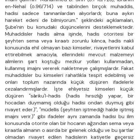
en-Nehaî (ö.96/714) ve tabiînden birçok muhaddis,
hadisi sadece tanınanlardan alıyorlardı; buna aykırı
hareket edeni de bilmiyorum." şeklindeki açıklamaları,
Şube'nin bu konudaki düşüncelerini desteklemektedir.
Muhaddisler hadis alma işinde, hadis otoritesi bir
şeyhten sema veya kıraatı zorunlu kılınca, hadis nakli
konusunda ehil olmayan bazı kimseler, rivayetlerini kabul
ettirebilmek amacıyla, ellerindeki mevcut malzemeyi
alimlerin şart koştuğu mezkur yolları kullanma­dan,
kullanmış imajını vererek nakletmeye çalışmışlardır. Fakat
muhaddisler bu kimseleri rahatlıkla tespit edebilmiş ve
onları toplum nazarında küçük düşüren ifadelerle
cezalandırmışlardır. İşte ehliyet­siz kimseleri küçük
düşüren "sâriku'l-hadis (hadis hırsızlığı yapar, bir
hocadan duymamış olduğu hadisi ondan duymuş gibi
rivayet eder.)", "müdellis (şeyhten işitmediği halde işitmiş
imajını verir.)" gibi ifadeler aynı zamanda hadisi bu ilim
konusunda otorite olan bir ho­canın ağzından sema veya
kıraatla almanın o asırda bir gelenek ol­duğu ve bu şartlar
olmadan rivayet edilen hadislerin katiyetle geçer­siz