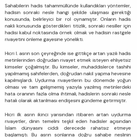
Sahabilerin hadis tahammüllünde kullandıkları yöntemler,
ha­disin sonraki nesle hangi şekilde ulaşması gerektiği
konusunda, be­lirleyici bir rol oynamıştır. Onların hadis
nakli konusunda gösterdik­leri titizlik, sonra­ki nesiller için
hadisi kabul noktasında örnek olmak ve hadisin rast­gele
rivayetini önleme gayesine yönelikti.
Hicri I. asrın son çeyreğinde ise gittikçe artan yazılı hadis
metinlerinden doğrudan rivayet etmek isteyen ehliyetsiz
kimseler çoğalmıştır. Bu kimseler, muhaddislerce tashihi
yapılmamış sahifelerden, doğrudan nakil yapma hevesine
ka­pılmışlardı. Uydurma rivayetlerin bu dönemde yoğun
olması ve tam gelişmemiş yazıyla yazılmış metinlerdeki
hata oranının fazla olma ihtimali, hadislerin sonraki nesle
hatalı olarak aktarılması endişesini gündeme getirmiştir.
Hicri ilk asrın ikinci yarısından itibaren artan uydurma
rivayet­ler, dinin temelini teşkil eden hadisler açısından
İslam dünyasını ciddi derecede rahatsız etmeye
başlamıştı. Bu asrın sonlarına doğru sahabe neslinin