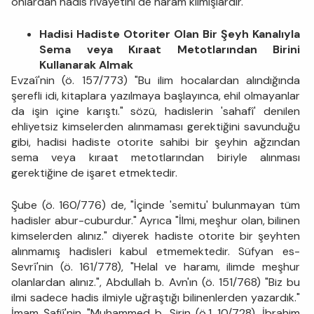
onlardan hadis rivayetini de haram kıl­mışlardır.
Hadisi Hadiste Otoriter Olan Bir Şeyh Kanalıyla
Sema ve­ya Kıraat Metotlarından Birini
Kullanarak Almak
Evzaî'nin (ö. 157/773) "Bu ilim hocalardan alındığında
şerefli idi, kitaplara yazılmaya başlayınca, ehil olmayanlar
da işin içine karış­tı." sözü, hadislerin 'sahafî' denilen
ehliyetsiz kimselerden alınma­ması gerektiğini savunduğu
gibi, hadisi hadiste otorite sahibi bir şeyhin ağzından
sema veya kıraat metotlarından biriyle alınması
gerektiğine de işaret etmektedir.
Şube (ö. 160/776) de, "İçinde 'semitu' bulunmayan tüm
hadisler abur-cuburdur." Ayrıca "İlmi, meşhur olan, bilinen
kimselerden alınız." diyerek hadiste otorite bir şeyhten
alınmamış hadisleri kabul etmemektedir. Süfyan es-
Sevrî'nin (ö. 161/778), "Helal ve haramı, ilimde meş­hur
olanlardan alınız.", Abdullah b. Avn'ın (ö. 151/768) "Biz bu
ilmi sadece hadis ilmiyle uğraştığı bilinenlerden yazardık."
İmam Şafiî'nin "Muhammed b. Sirin (ö.1 10/728), İbrahim