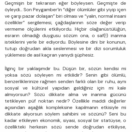
Geçmişin bir tekrarısın eğer böyleysen. Geçmişte de
öyleydi... Son Peygamber’in “diğer ölümlüler gibi yiyip içen
ve çarşı pazar dolaşan” biri olması ve “yalın, normal insani
özellikler” sergilemesi, çağdaşlarının söze değer verip
vermeme ölçülerini etkiliyordu. Hiçbir olağanüstülüğün,
esrarın olmadığı duygusu sözüm ona, o saf(!) inanma
isteklerini yerle bir ediyordu. Böylesine dini bir konunun,
tutup doğrudan akla seslenmesi ve bir dizi sorumluluk
yüklemesi de asıl kaçıran yanıydı şüphesiz.
İlginç bir yaklaşımdır bu. Düşün bir, sözün kendisi mi
yoksa sözü söyleyen mi etkilidir? Senin gibi ölümlü,
benzerliklerinize rağmen senden farklı olan bir ruhu, aynı
sosyal ve kültürel yapıdan geldiğiniz için mi kale
almıyorsun? Sözü dikkate alma ve inanma gücünü
tetikleyen püf noktan nedir? Özellikle maddi değerler
açısından aşağılık kompleksine kapılmanın etkisiyle mi
dikkate alıyorsun söylem sahibini ve sözünü? Seni bu
kadar etkileyen ekonomik, siyasi, sosyal bir statüyse, o
özellikteki herkesin sözü sende doğrudan etkiliyse,