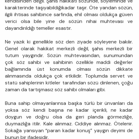
kendisinden değil. Şahıs hakikati sözünde, söyleminde ve
karakterinde taşıyabildiğikadar taşır. Öte yandan sözün,
ilgili ihtisas sahibince sarfında, ehil olması oldukça güven
verici olsa bile yine de sözün nihai muhtevası ve
dayandırıldığı temeller esastır.
Ne yazık ki genellikle söz den ziyade söyleyene bakılır.
Genel olarak hakikat merkezli değil, şahıs merkezli bir
tutum yaygındır. Sözün muhtevasından, sunumundan
çok söz sahibi ve sahibinin özellikle maddi değerler
bağlamında üst konumda olması sözün dikkate
alınmasında oldukça çok etkilidir. Toplumda servet ve
statü sahiplerinin kitleler tarafından sözü dinlenen, çoğu
zaman da tartışmasız söz sahibi olmaları gibi.
Buna sahip olmayanlarınsa başka türlü bir ünvanları da
yoksa söz kendi başına ne kadar içerikli, ne kadar
doygun ve doğru olsa da geri planda görmezliğe,
duymazlığa itilir. Kale alınmaz. Ciddiye alınmaz. Ötelenir.
Sokağa yansıyan “paran kadar konuş” yaygın deyimi de
bunun bir ifadesidir.