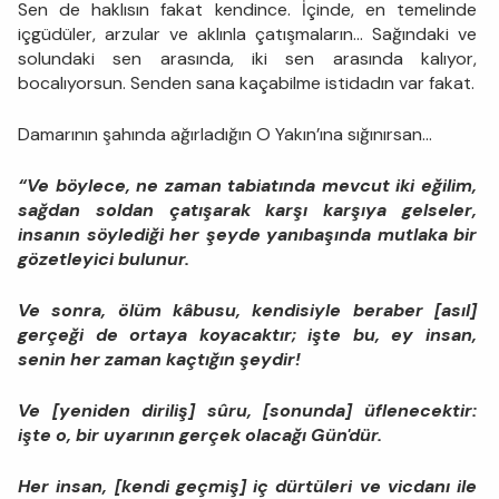
Sen de haklısın fakat kendince. İçinde, en temelinde
içgüdüler, arzular ve aklınla çatışmaların... Sağındaki ve
solundaki sen arasında, iki sen arasında kalıyor,
bocalıyorsun. Senden sana kaçabilme istidadın var fakat.
Damarının şahında ağırladığın O Yakın’ına sığınırsan...
“Ve böylece, ne zaman tabiatında mevcut iki eğilim,
sağdan soldan çatışarak karşı karşıya gelseler,
insanın söylediği her şeyde yanıbaşında mutlaka bir
gözetleyici bulunur.
Ve sonra, ölüm kâbusu, kendisiyle beraber [asıl]
gerçeği de ortaya koyacaktır; işte bu, ey insan,
senin her zaman kaçtığın şeydir!
Ve [yeniden diriliş] sûru, [sonunda] üflenecektir:
işte o, bir uyarının gerçek olacağı Gün'dür.
Her insan, [kendi geçmiş] iç dürtüleri ve vicdanı ile