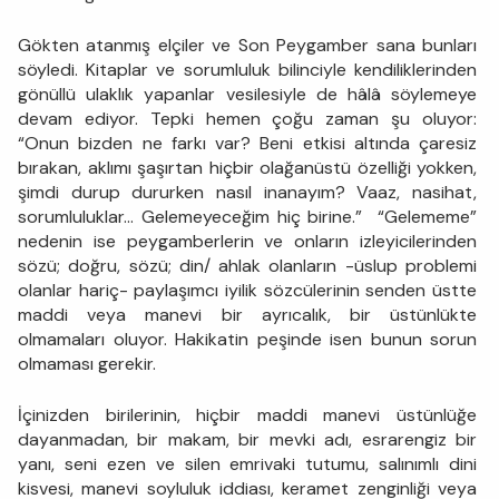
Gökten atanmış elçiler ve Son Peygamber sana bunları
söyledi. Kitaplar ve sorumluluk bilinciyle kendiliklerinden
gönüllü ulaklık yapanlar vesilesiyle de hâlâ söylemeye
devam ediyor. Tepki hemen çoğu zaman şu oluyor:
“Onun bizden ne farkı var? Beni etkisi altında çaresiz
bırakan, aklımı şaşırtan hiçbir olağanüstü özelliği yokken,
şimdi durup dururken nasıl inanayım? Vaaz, nasihat,
sorumluluklar... Gelemeyeceğim hiç birine.” “Gelememe”
nedenin ise peygamberlerin ve onların izleyicilerinden
sözü; doğru, sözü; din/ ahlak olanların -üslup problemi
olanlar hariç- paylaşımcı iyilik sözcülerinin senden üstte
maddi veya manevi bir ayrıcalık, bir üstünlükte
olmamaları oluyor. Hakikatin peşinde isen bunun sorun
olmaması gerekir.
İçinizden birilerinin, hiçbir maddi manevi üstünlüğe
dayanmadan, bir makam, bir mevki adı, esrarengiz bir
yanı, seni ezen ve silen emrivaki tutumu, salınımlı dini
kisvesi, manevi soyluluk iddiası, keramet zenginliği veya