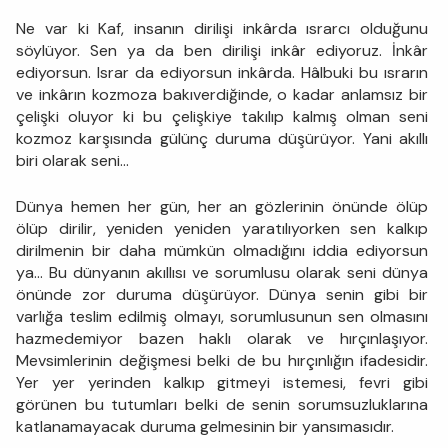
Ne var ki Kaf, insanın dirilişi inkârda ısrarcı olduğunu
söylüyor. Sen ya da ben dirilişi inkâr ediyoruz. İnkâr
ediyorsun. Israr da ediyorsun inkârda. Hâlbuki bu ısrarın
ve inkârın kozmoza bakıverdiğinde, o kadar anlamsız bir
çelişki oluyor ki bu çelişkiye takılıp kalmış olman seni
kozmoz karşısında gülünç duruma düşürüyor. Yani akıllı
biri olarak seni...
Dünya hemen her gün, her an gözlerinin önünde ölüp
ölüp dirilir, yeniden yeniden yaratılıyorken sen kalkıp
dirilmenin bir daha mümkün olmadığını iddia ediyorsun
ya... Bu dünyanın akıllısı ve sorumlusu olarak seni dünya
önünde zor duruma düşürüyor. Dünya senin gibi bir
varlığa teslim edilmiş olmayı, sorumlusunun sen olmasını
hazmedemiyor bazen haklı olarak ve hırçınlaşıyor.
Mevsimlerinin değişmesi belki de bu hırçınlığın ifadesidir.
Yer yer yerinden kalkıp gitmeyi istemesi, fevri gibi
görünen bu tutumları belki de senin sorumsuzluklarına
katlanamayacak duruma gelmesinin bir yansımasıdır.