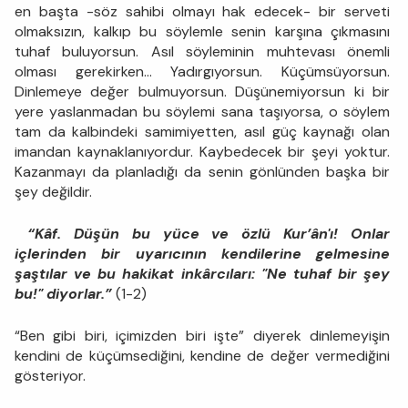
en başta -söz sahibi olmayı hak edecek- bir serveti
olmaksızın, kalkıp bu söylemle senin karşına çıkmasını
tuhaf buluyorsun. Asıl söyleminin muhtevası önemli
olması gerekirken... Yadırgıyorsun. Küçümsüyorsun.
Dinlemeye değer bulmuyorsun. Düşünemiyorsun ki bir
yere yaslanmadan bu söylemi sana taşıyorsa, o söylem
tam da kalbindeki samimiyetten, asıl güç kaynağı olan
imandan kaynaklanıyordur. Kaybedecek bir şeyi yoktur.
Kazanmayı da planladığı da senin gönlünden başka bir
şey değildir.
“Kâf. Düşün bu yüce ve özlü Kur’ân'ı! Onlar
içlerinden bir uyarıcının kendilerine gelmesine
şaştılar ve bu hakikat inkârcıları: "Ne tuhaf bir şey
bu!" diyorlar.”
(1-2)
“Ben gibi biri, içimizden biri işte” diyerek dinlemeyişin
kendini de küçümsediğini, kendine de değer vermediğini
gösteriyor.