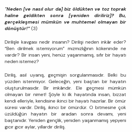
"Neden [ve nasıl olur da] biz öldükten ve toz toprak
haline geldikten sonra [yeniden diriliriz]? Bu,
gerçekleşmesi mümkün ve muhtemel olmayan bir
dönüştür!”
(3)
Dirilişle kavgası nedir insanın? Dirilişi neden inkâr eder?
“Ben dirilmek istemiyorum” mızmızlığının kökeninde ne
vardır? Bir insan yeni, henüz yaşanmamış, sıfır bir hayatı
neden istemez?
Diriliş, asıl uyanış, geçmişin sorgulanmasıdır. Belki bu
yüzden istenmiyor. Geleceğin, yeni baştan bir hayatın
oluşturulmasıdır. Bir imkândır. Ele geçmesi mümkün
olmayan bir nimet! Şöyle ki ilk hayatında insan, bizzat
kendi elleriyle, kendisine ikinci bir hayatı hazırlar. Bir ömür
süresi vardır. Diriliş, ikinci bir ömürdür. O bitmesine çok
üzüldüğün hayatın bir aradan sonra devamı, yeni
baştanıdır. Yeniden gençlik, yeniden yaşanmamış yepyeni
gıcır gıcır aylar, yıllardır diriliş.