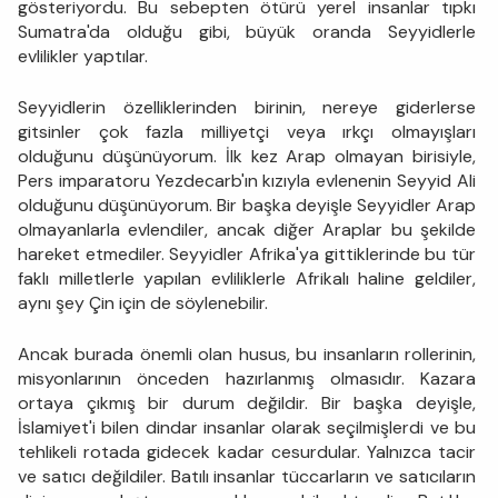
gösteriyordu. Bu sebepten ötürü yerel insanlar tıpkı
Sumatra'da olduğu gibi, büyük oranda Seyyidlerle
evlilikler yaptılar.
Seyyidlerin özelliklerinden birinin, nereye giderlerse
gitsinler çok fazla milliyetçi veya ırkçı olmayışları
olduğunu düşünüyorum. İlk kez Arap olmayan birisiyle,
Pers imparatoru Yezdecarb'ın kızıyla evlenenin Seyyid Ali
olduğunu düşünüyorum. Bir başka deyişle Seyyidler Arap
olmayanlarla evlendiler, ancak diğer Araplar bu şekilde
hareket etmediler. Seyyidler Afrika'ya gittiklerinde bu tür
faklı milletlerle yapılan evliliklerle Afrikalı haline geldiler,
aynı şey Çin için de söylenebilir.
Ancak burada önemli olan husus, bu insanların rollerinin,
misyonlarının önceden hazırlanmış olmasıdır. Kazara
ortaya çıkmış bir durum değildir. Bir başka deyişle,
İslamiyet'i bilen dindar insanlar olarak seçilmişlerdi ve bu
tehlikeli rotada gidecek kadar cesurdular. Yalnızca tacir
ve satıcı değildiler. Batılı insanlar tüccarların ve satıcıların