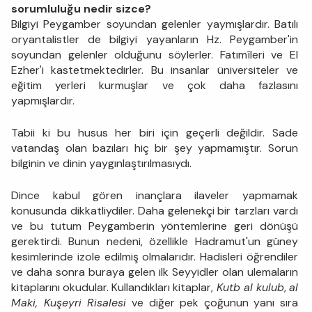
sorumluluğu nedir sizce?
Bilgiyi Peygamber soyundan gelenler yaymışlardır. Batılı
oryantalistler de bilgiyi yayanların Hz. Peygamber'in
soyundan gelenler olduğunu söylerler. Fatımîleri ve El
Ezher'i kastetmektedirler. Bu insanlar üniversiteler ve
eğitim yerleri kurmuşlar ve çok daha fazlasını
yapmışlardır.
Tabii ki bu husus her biri için geçerli değildir. Sade
vatandaş olan bazıları hiç bir şey yapmamıştır. Sorun
bilginin ve dinin yaygınlaştırılmasıydı.
Dince kabul gören inançlara ilaveler yapmamak
konusunda dikkatliydiler. Daha gelenekçi bir tarzları vardı
ve bu tutum Peygamberin yöntemlerine geri dönüşü
gerektirdi. Bunun nedeni, özellikle Hadramut'un güney
kesimlerinde izole edilmiş olmalarıdır. Hadisleri öğrendiler
ve daha sonra buraya gelen ilk Seyyidler olan ulemaların
kitaplarını okudular. Kullandıkları kitaplar,
Kutb al kulub
,
al
Maki, Kuşeyri Risalesi
ve diğer pek çoğunun yanı sıra