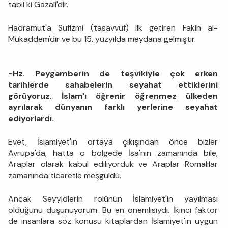
tabii ki Gazali'dir.
Hadramut'a Sufizmi (tasavvuf) ilk getiren Fakih al-
Mukaddem'dir ve bu 15. yüzyılda meydana gelmiştir.
-Hz. Peygamberin de teşvikiyle çok erken
tarihlerde sahabelerin seyahat ettiklerini
görüyoruz. İslam'ı öğrenir öğrenmez ülkeden
ayrılarak dünyanın farklı yerlerine seyahat
ediyorlardı.
Evet, İslamiyet'in ortaya çıkışından önce bizler
Avrupa'da, hatta o bölgede İsa'nın zamanında bile,
Araplar olarak kabul ediliyorduk ve Araplar Romalılar
zamanında ticaretle meşguldü.
Ancak Seyyidlerin rolünün İslamiyet'in yayılması
olduğunu düşünüyorum. Bu en önemlisiydi. İkinci faktör
de insanlara söz konusu kitaplardan İslamiyet'in uygun