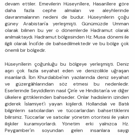
devam ettiler. Emevilerin Hüseynîlere, Hasanîlere göre
daha fazla cephe almaları ve aleyhlerinde
davranmalarının nedeni de budur. Hüseynilerin çoğu
güney Arabistan'a yerleşmişti. Günümüzde Umman
olarak bilinen bu yer o dönemlerde Hadramut olarak
anılmaktaydı. Hadramut bölgesinden Hz. Musa dönemi ile
ilgili olarak İncil'de de bahsedilmektedir ve bu bölge çok
önemli bir bölgedir.
Hüseynîlerin çoğunluğu bu bölgeye yerleşmişti. Deniz
aşırı çok fazla seyahat eden ve denizcilikle uğraşan
insanlardı. İbn Khurdabbe'nin yazılarında deniz seyahat
ve güzergâhlarından söz etmesi bu nedenledir.
Eserlerinde Seyiddlerin nasıl Çin'e ve Hindistan'a ve diğer
ülkelere gittiklerinden bahseder. Onlar hadislerin izinden
giderek İslamiyet'i yayan kişilerdi. Hollandalı ve Batılı
bilginlerin satıcılardan ve tüccarlardan bahsettiklerini
bilirsiniz. Tüccarlar ve satıcılar yönetim otoritesi ile yakın
ilişkiler kuramıyorlardı. Yönetim erki yalnızca Hz.
Peygamber'in soyundan gelen insanlara saygı