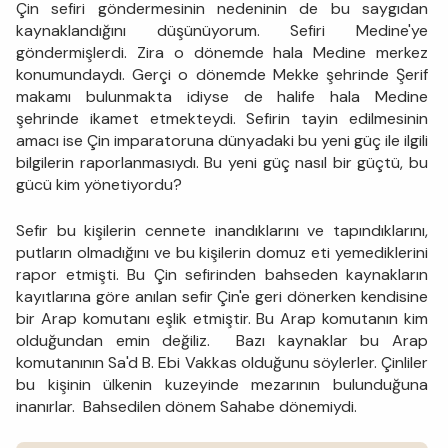
Çin sefiri göndermesinin nedeninin de bu saygıdan
kaynaklandığını düşünüyorum. Sefiri Medine'ye
göndermişlerdi. Zira o dönemde hala Medine merkez
konumundaydı. Gerçi o dönemde Mekke şehrinde Şerif
makamı bulunmakta idiyse de halife hala Medine
şehrinde ikamet etmekteydi. Sefirin tayin edilmesinin
amacı ise Çin imparatoruna dünyadaki bu yeni güç ile ilgili
bilgilerin raporlanmasıydı. Bu yeni güç nasıl bir güçtü, bu
gücü kim yönetiyordu?
Sefir bu kişilerin cennete inandıklarını ve tapındıklarını,
putların olmadığını ve bu kişilerin domuz eti yemediklerini
rapor etmişti. Bu Çin sefirinden bahseden kaynakların
kayıtlarına göre anılan sefir Çin'e geri dönerken kendisine
bir Arap komutanı eşlik etmiştir. Bu Arap komutanın kim
olduğundan emin değiliz. Bazı kaynaklar bu Arap
komutanının Sa'd B. Ebi Vakkas olduğunu söylerler. Çinliler
bu kişinin ülkenin kuzeyinde mezarının bulunduğuna
inanırlar. Bahsedilen dönem Sahabe dönemiydi.