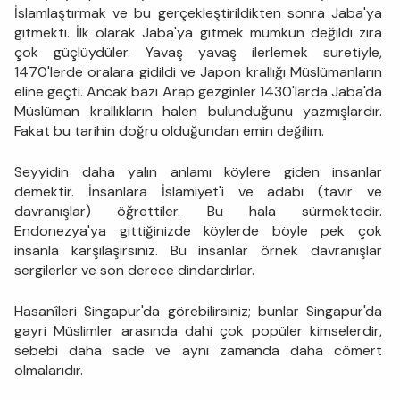
İslamlaştırmak ve bu gerçekleştirildikten sonra Jaba'ya
gitmekti. İlk olarak Jaba'ya gitmek mümkün değildi zira
çok güçlüydüler. Yavaş yavaş ilerlemek suretiyle,
1470'lerde oralara gidildi ve Japon krallığı Müslümanların
eline geçti. Ancak bazı Arap gezginler 1430'larda Jaba'da
Müslüman krallıkların halen bulunduğunu yazmışlardır.
Fakat bu tarihin doğru olduğundan emin değilim.
Seyyidin daha yalın anlamı köylere giden insanlar
demektir. İnsanlara İslamiyet'i ve adabı (tavır ve
davranışlar) öğrettiler. Bu hala sürmektedir.
Endonezya'ya gittiğinizde köylerde böyle pek çok
insanla karşılaşırsınız. Bu insanlar örnek davranışlar
sergilerler ve son derece dindardırlar.
Hasanîleri Singapur'da görebilirsiniz; bunlar Singapur'da
gayri Müslimler arasında dahi çok popüler kimselerdir,
sebebi daha sade ve aynı zamanda daha cömert
olmalarıdır.