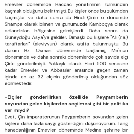
Emeviler döneminde Haccac yönetiminin zulmünden
kaçmak olduğunu belirtmişti. Bu kişiler önce bu zulümden
kaçmışlar ve daha sonra da Hindi-Çin'in o dönemde
Shampa olarak bilinen ve günümüzde Kamboçya olarak
adlandırılan bölgesine gelmişlerdi. Daha sonra da
Güneydoğu Asya'ya geldiler. Dimaşki bu kişilere "Ali (r.a.)
taraftarları" (aleviyyun) olarak atıfta bulunmuştu. Bu
durum Hz. Osman döneminde başlamış, Me'mun
döneminde ve daha sonraki dönemlerde çok sayıda elçi
Çin'e gönderilmişti. Yaklaşık olarak Hicri 500 senesine
kadar Emeviler ve Abbasiler arasında geçen zaman
içinde en az 32 elçinin gönderilmiş olduğundan söz
edilmektedir.
-Elçiler gönderilirken özellikle Peygamberin
soyundan gelen kişilerden seçilmesi gibi bir politika
var mıydı?
Evet, Çin imparatorunun Peygamberin soyundan gelen
kişilere daha fazla saygı gösterdiğini düşünüyorum. Tang
hanedanlığının Emeviler döneminde Medine şehrine bir