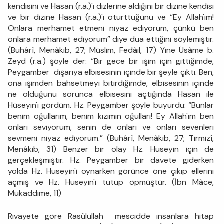
kendisini ve Hasan (r.a.)'ı dizlerine aldığını bir dizine kendisi
ve bir dizine Hasan (r.a.)'ı oturttuğunu ve “Ey Allah'ım!
Onlara merhamet etmeni niyaz ediyorum, çünkü ben
onlara merhamet ediyorum” diye dua ettiğini söylemiştir.
(Buhârî, Menâkıb, 27; Müslim, Fedâil, 17) Yine Üsâme b.
Zeyd (r.a.) şöyle der: “Bir gece bir işim için gittiğimde,
Peygamber dışarıya elbisesinin içinde bir şeyle çıktı. Ben,
ona işimden bahsetmeyi bitirdiğimde, elbisesinin içinde
ne olduğunu sorunca elbisesini açtığında Hasan ile
Hüseyin'i gördüm. Hz. Peygamber şöyle buyurdu: “Bunlar
benim oğullarım, benim kızımın oğulları! Ey Allah'ım ben
onları seviyorum, senin de onları ve onları sevenleri
sevmeni niyaz ediyorum.” (Buhârî, Menâkıb, 27; Tirmizî,
Menâkıb, 31) Benzer bir olay Hz. Hüseyin için de
gerçekleşmiştir. Hz. Peygamber bir davete giderken
yolda Hz. Hüseyin'i oynarken görünce öne çıkıp ellerini
açmış ve Hz. Hüseyin'i tutup öpmüştür. (İbn Mâce,
Mukaddime, 11)
Rivayete göre Rasûlullah mescidde insanlara hitap