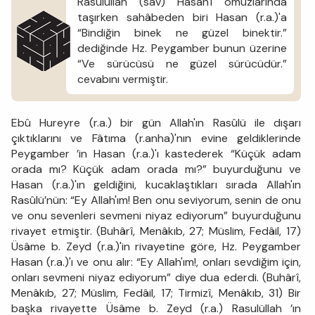
Rasûlullah (sav) Hasan'ı omuzlarında
taşırken sahâbeden biri Hasan (r.a.)'a
“Bindiğin binek ne güzel binektir.”
dediğinde Hz. Peygamber bunun üzerine
“Ve sürücüsü ne güzel sürücüdür.”
cevabını vermiştir.
Ebû Hureyre (r.a.) bir gün Allah'ın Rasûlü ile dışarı
çıktıklarını ve Fâtıma (r.anha)'nın evine geldiklerinde
Peygamber ’in Hasan (r.a.)'ı kastederek “Küçük adam
orada mı? Küçük adam orada mı?” buyurduğunu ve
Hasan (r.a.)'ın geldiğini, kucaklaştıkları sırada Allah'ın
Rasûlü’nün: “Ey Allah'ım! Ben onu seviyorum, senin de onu
ve onu sevenleri sevmeni niyaz ediyorum” buyurduğunu
rivayet etmiştir. (Buhârî, Menâkıb, 27; Müslim, Fedâil, 17)
Üsâme b. Zeyd (r.a.)'in rivayetine göre, Hz. Peygamber
Hasan (r.a.)'ı ve onu alır: “Ey Allah'ım!, onları sevdiğim için,
onları sevmeni niyaz ediyorum” diye dua ederdi. (Buhârî,
Menâkıb, 27; Müslim, Fedâil, 17; Tirmizî, Menâkıb, 31) Bir
başka rivayette Üsâme b. Zeyd (r.a.) Rasulüllah ’ın