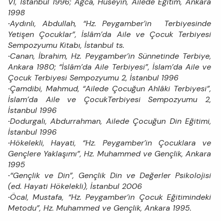
VI, İstanbul 1996; Ağca, Hüseyin, Ailede Eğitim, Ankara
1998
·
Aydınlı, Abdullah, “Hz. Peygamber’in Terbiyesinde
Yetişen Çocuklar”, İslâm’da Aile ve Çocuk Terbiyesi
Sempozyumu Kitabı, İstanbul ts.
·
Canan, İbrahim, Hz. Peygamber’in Sünnetinde Terbiye,
Ankara 1980; “İslâm’da Aile Terbiyesi”, İslam’da Aile ve
Çocuk Terbiyesi Sempozyumu 2, İstanbul 1996
·
Çamdibi, Mahmud, “Ailede Çocuğun Ahlâki Terbiyesi”,
İslam’da Aile ve ÇocukTerbiyesi Sempozyumu 2,
İstanbul 1996
·
Dodurgalı, Abdurrahman, Ailede Çocuğun Din Eğitimi,
İstanbul 1996
·
Hökelekli, Hayati, “Hz. Peygamber’in Çocuklara ve
Gençlere Yaklaşımı”, Hz. Muhammed ve Gençlik, Ankara
1995
·
“Gençlik ve Din”, Gençlik Din ve Değerler Psikolojisi
(ed. Hayati Hökelekli), İstanbul 2006
·
Öcal, Mustafa, “Hz. Peygamber’in Çocuk Eğitimindeki
Metodu”, Hz. Muhammed ve Gençlik, Ankara 1995.