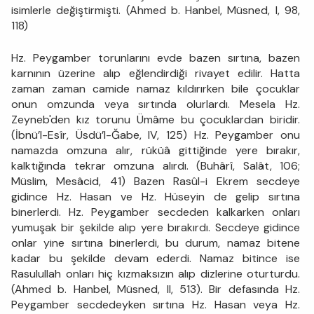
isimlerle değiştirmişti. (Ahmed b. Hanbel, Müsned, I, 98,
118)
Hz. Peygamber torunlarını evde bazen sırtına, bazen
karnının üzerine alıp eğlendirdiği rivayet edilir. Hatta
zaman zaman camide namaz kıldırırken bile çocuklar
onun omzunda veya sırtında olurlardı. Mesela Hz.
Zeyneb'den kız torunu Ümâme bu çocuklardan biridir.
(İbnü’l-Esîr, Üsdü’l-Ğabe, IV, 125) Hz. Peygamber onu
namazda omzuna alır, rüküâ gittiğinde yere bırakır,
kalktığında tekrar omzuna alırdı. (Buhârî, Salât, 106;
Müslim, Mesâcid, 41) Bazen Rasûl-i Ekrem secdeye
gidince Hz. Hasan ve Hz. Hüseyin de gelip sırtına
binerlerdi. Hz. Peygamber secdeden kalkarken onları
yumuşak bir şekilde alıp yere bırakırdı. Secdeye gidince
onlar yine sırtına binerlerdi, bu durum, namaz bitene
kadar bu şekilde devam ederdi. Namaz bitince ise
Rasulullah onları hiç kızmaksızın alıp dizlerine oturturdu.
(Ahmed b. Hanbel, Müsned, II, 513). Bir defasında Hz.
Peygamber secdedeyken sırtına Hz. Hasan veya Hz.