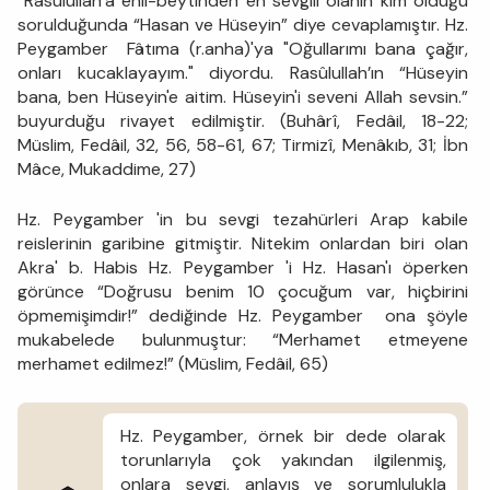
“Rasûlullah’a ehli-beytinden en sevgili olanın kim olduğu
sorulduğunda “Hasan ve Hüseyin” diye cevaplamıştır. Hz.
Peygamber Fâtıma (r.anha)'ya "Oğullarımı bana çağır,
onları kucaklayayım." diyordu. Rasûlullah’ın “Hüseyin
bana, ben Hüseyin'e aitim. Hüseyin'i seveni Allah sevsin.”
buyurduğu rivayet edilmiştir. (Buhârî, Fedâil, 18-22;
Müslim, Fedâil, 32, 56, 58-61, 67; Tirmizî, Menâkıb, 31; İbn
Mâce, Mukaddime, 27)
Hz. Peygamber 'in bu sevgi tezahürleri Arap kabile
reislerinin garibine gitmiştir. Nitekim onlardan biri olan
Akra' b. Habis Hz. Peygamber 'i Hz. Hasan'ı öperken
görünce “Doğrusu benim 10 çocuğum var, hiçbirini
öpmemişimdir!” dediğinde Hz. Peygamber ona şöyle
mukabelede bulunmuştur: “Merhamet etmeyene
merhamet edilmez!” (Müslim, Fedâil, 65)
Hz. Peygamber, örnek bir dede olarak
torunlarıyla çok yakından ilgilenmiş,
onlara sevgi, anlayış ve sorumlulukla