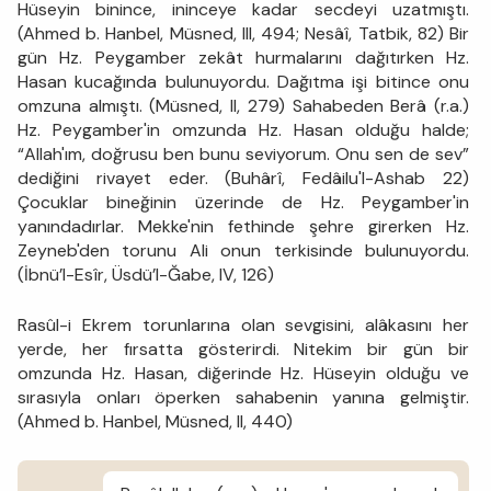
Hüseyin binince, ininceye kadar secdeyi uzatmıştı.
(Ahmed b. Hanbel, Müsned, III, 494; Nesâî, Tatbik, 82) Bir
gün Hz. Peygamber zekât hurmalarını dağıtırken Hz.
Hasan kucağında bulunuyordu. Dağıtma işi bitince onu
omzuna almıştı. (Müsned, II, 279) Sahabeden Berâ (r.a.)
Hz. Peygamber'in omzunda Hz. Hasan olduğu halde;
“Allah'ım, doğrusu ben bunu seviyorum. Onu sen de sev”
dediğini rivayet eder. (Buhârî, Fedâilu'l-Ashab 22)
Çocuklar bineğinin üzerinde de Hz. Peygamber'in
yanındadırlar. Mekke'nin fethinde şehre girerken Hz.
Zeyneb'den torunu Ali onun terkisinde bulunuyordu.
(İbnü’l-Esîr, Üsdü’l-Ğabe, IV, 126)
Rasûl-i Ekrem torunlarına olan sevgisini, alâkasını her
yerde, her fırsatta gösterirdi. Nitekim bir gün bir
omzunda Hz. Hasan, diğerinde Hz. Hüseyin olduğu ve
sırasıyla onları öperken sahabenin yanına gelmiştir.
(Ahmed b. Hanbel, Müsned, II, 440)