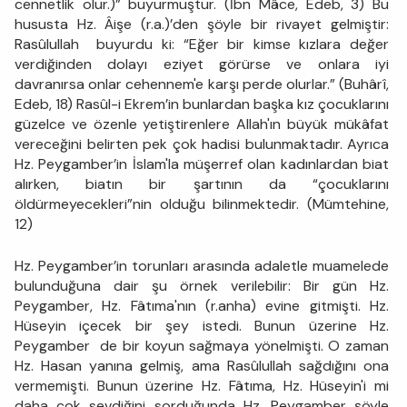
cennetlik olur.)” buyurmuştur. (İbn Mâce, Edeb, 3) Bu
hususta Hz. Âişe (r.a.)’den şöyle bir rivayet gelmiştir:
Rasûlullah buyurdu ki: “Eğer bir kimse kızlara değer
verdiğinden dolayı eziyet görürse ve onlara iyi
davranırsa onlar cehennem'e karşı perde olurlar.” (Buhârî,
Edeb, 18) Rasûl-i Ekrem’in bunlardan başka kız çocuklarını
güzelce ve özenle yetiştirenlere Allah'ın büyük mükâfat
vereceğini belirten pek çok hadisi bulunmaktadır. Ayrıca
Hz. Peygamber’in İslam'la müşerref olan kadınlardan biat
alırken, biatın bir şartının da “çocuklarını
öldürmeyecekleri”nin olduğu bilinmektedir. (Mümtehine,
12)
Hz. Peygamber’in torunları arasında adaletle muamelede
bulunduğuna dair şu örnek verilebilir: Bir gün Hz.
Peygamber, Hz. Fâtıma'nın (r.anha) evine gitmişti. Hz.
Hüseyin içecek bir şey istedi. Bunun üzerine Hz.
Peygamber de bir koyun sağmaya yönelmişti. O zaman
Hz. Hasan yanına gelmiş, ama Rasûlullah sağdığını ona
vermemişti. Bunun üzerine Hz. Fâtıma, Hz. Hüseyin'i mi
daha çok sevdiğini sorduğunda Hz. Peygamber şöyle