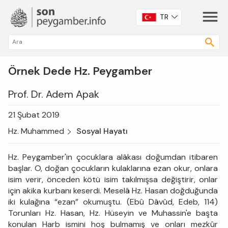
TR
Örnek Dede Hz. Peygamber
Prof. Dr. Adem Apak
21 Şubat 2019
Hz. Muhammed
Sosyal Hayatı
Hz. Peygamber'in çocuklara alâkası doğumdan itibaren
başlar. O, doğan çocukların kulaklarına ezan okur, onlara
isim verir, önceden kötü isim takılmışsa değiştirir, onlar
için akika kurbanı keserdi. Meselâ Hz. Hasan doğduğunda
iki kulağına “ezan” okumuştu. (Ebû Dâvûd, Edeb, 114)
Torunları Hz. Hasan, Hz. Hüseyin ve Muhassin'e başta
konulan Harb ismini hoş bulmamış ve onları mezkûr