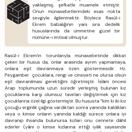
yaklaşmış, şefkatle muamele etmiştir.
Onun münasebetlerindeki esas nokta
sevgiyle ilgilenmektir. Böylece Rasûl-i
Ekrem babalığının yanı sıra dedelik
hususlarında da ümmetine güzel bir
nümûne-i imtisal olmuştur.
Rasûl-i Ekrem’in torunlarıyla münasebetinde dikkat
çeken bir husus da, onlar arasında ayrım yapmamaya,
onlara eşit davranmaya özen göstermesidir. Hz.
Peygamber çocuklara, rengi ve cinsiyeti ne olursa olsun
eşit davranılması gerektiğini öğretmiştir. İslâm öncesi
Arap toplumunda uzun süredir yerleşmiş bulunan kız
çocuklarına karşı olumsuz tavırları değiştirmek için kız
çocuklarına özel ilgi göstermiştir. Bu hususta “kim ki iki kız
çocuğu erginlik çağına vardıktan sonra yanında kaldıkları
veya o kimse onların yanında kaldığı sürece onlara iyi
davranıp ihsanda bulunursa kızları onu cennete dâhil
ederler (yâni o kimse kızlarına ettiği iyilik sayesinde