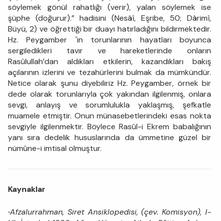
söylemek gönül rahatlığı (verir), yalan söylemek ise
şüphe (doğurur).” hadisini (Nesâî, Eşribe, 50; Dârimî,
Büyü, 2) ve öğrettiği bir duayı hatırladığını bildirmektedir.
Hz. Peygamber 'in torunlarının hayatları boyunca
sergiledikleri tavır ve hareketlerinde onların
Rasûlullah’dan aldıkları etkilerin, kazandıkları bakış
açılarının izlerini ve tezahürlerini bulmak da mümkündür.
Netice olarak şunu diyebiliriz Hz. Peygamber, örnek bir
dede olarak torunlarıyla çok yakından ilgilenmiş, onlara
sevgi, anlayış ve sorumlulukla yaklaşmış, şefkatle
muamele etmiştir. Onun münasebetlerindeki esas nokta
sevgiyle ilgilenmektir. Böylece Rasûl-i Ekrem babalığının
yanı sıra dedelik hususlarında da ümmetine güzel bir
nümûne-i imtisal olmuştur.
Kaynaklar
·
Afzalurrahman, Siret Ansiklopedisi, (çev. Komisyon), I-