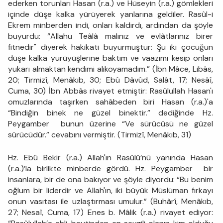
ederken torunları Hasan (r.a.) ve Hüseyin (r.a.) gömlekleri
içinde düşe kalka yürüyerek yanlarına geldiler. Rasûl-i
Ekrem minberden indi, onları kaldırdı, ardından da şöyle
buyurdu: “Allahu Teâlâ malınız ve evlâtlarınız birer
fitnedir" diyerek hakikati buyurmuştur: Şu iki çocuğun
düşe kalka yürüyüşlerine baktım ve vaazımı kesip onları
yukarı almaktan kendimi alıkoyamadım.” (İbn Mâce, Libâs,
20; Tirmizî, Menâkıb, 30; Ebû Dâvûd, Salât, 17; Nesâî,
Cuma, 30) İbn Abbâs rivayet etmiştir: Rasûlullah Hasan'ı
omuzlarında taşırken sahâbeden biri Hasan (r.a.)'a
“Bindiğin binek ne güzel binektir.” dediğinde Hz.
Peygamber bunun üzerine “Ve sürücüsü ne güzel
sürücüdür.” cevabını vermiştir. (Tirmizî, Menâkıb, 31)
Hz. Ebû Bekir (r.a.) Allah'ın Rasûlü’nü yanında Hasan
(r.a.)’la birlikte minberde gördü. Hz. Peygamber bir
insanlara, bir de ona bakıyor ve şöyle diyordu: “Bu benim
oğlum bir liderdir ve Allah'ın, iki büyük Müslüman fırkayı
onun vasıtası ile uzlaştırması umulur.” (Buhârî, Menâkıb,
27; Nesaî, Cuma, 17) Enes b. Mâlik (r.a.) rivayet ediyor: