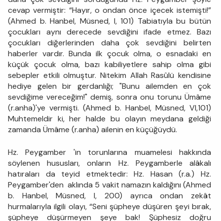
cevap vermiştir: “Hayır, o ondan önce içecek istemişti!”
(Ahmed b. Hanbel, Müsned, I, 101) Tabiatıyla bu bütün
çocukları aynı derecede sevdiğini ifade etmez. Bazı
çocukları diğerlerinden daha çok sevdiğini belirten
haberler vardır. Bunda ilk çocuk olma, o esnadaki en
küçük çocuk olma, bazı kabiliyetlere sahip olma gibi
sebepler etkili olmuştur. Nitekim Allah Rasûlü kendisine
hediye gelen bir gerdanlığı; "Bunu ailemden en çok
sevdiğime vereceğim!" demiş, sonra onu torunu Ümâme
(r.anha)'ye vermişti. (Ahmed b. Hanbel, Müsned, VI,101)
Muhtemeldir ki, her halde bu olayın meydana geldiği
zamanda Ümâme (r.anha) ailenin en küçüğüydü.
Hz. Peygamber 'in torunlarına muamelesi hakkında
söylenen hususları, onların Hz. Peygamberle alâkalı
hatıraları da teyid etmektedir: Hz. Hasan (r.a.) Hz.
Peygamber'den aklında 5 vakit namazın kaldığını (Ahmed
b. Hanbel, Müsned, I, 200) ayrıca ondan zekât
hurmalarıyla ilgili olayı, “Seni şüpheye düşüren şeyi bırak,
şüpheye düşürmeyen şeye bak! Şüphesiz doğru