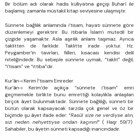
Bir bölüm adı olarak hadis külliyatına geçişi Buharî ile
başlamış; zamanla müstakil kitap seviyesine ulaşmıştır.
Sünnete bağlılık anlamında i’tisam, hayatı sünnete göre
düzenlemeyi gerektirir. Bu itibarla İslam’ı mutedil bir
çizgide yaşamaktır. Asla aşırılık anlamı taşımaz. Ayrıca
taklitten de farklıdır. Taklitte irade yoktur. Hz.
Peygamber’in tavırları, fiilleri, kısacası kendisi delil
niteliğindedir. Bu sebeple sünnete uymak, “taklit” değil,
“i’tisam” ve “ittiba”dır.
Kur’ân-ı Kerim İ’tisamı Emreder
Kur’ân-ı Kerim’de açıkça “sünnete i’tisam” emri
geçmemekle birlikte bunu emrettiği kolaylıkla anlaşılan
birçok âyet bulunmaktadır. Sünnete bağlılığı, sünneti bir
bütün olarak kapsayacak tarzda çok genel ve öz bir
biçimde şu âyet ifade eder: “
Rasûl size ne verdiyse alın,
sizi neden nehyettiyse ondan kaçının!
” ( Haşr 59/7)
Sahabiler, bu âyetin sünneti kapsadığı inancındadır.