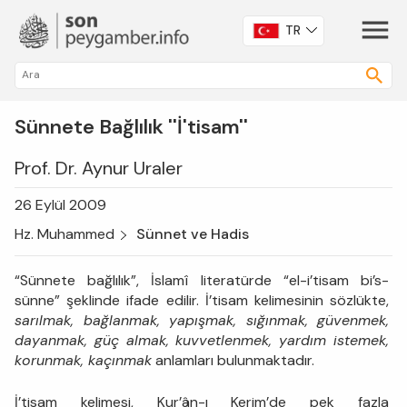
TR
Sünnete Bağlılık ''İ'tisam''
Prof. Dr. Aynur Uraler
26 Eylül 2009
Hz. Muhammed
Sünnet ve Hadis
“Sünnete bağlılık”, İslamî literatürde “el-i’tisam bi’s-
sünne” şeklinde ifade edilir. İ’tisam kelimesinin sözlükte,
sarılmak, bağlanmak, yapışmak, sığınmak, güvenmek,
dayanmak, güç almak, kuvvetlenmek, yardım istemek,
korunmak, kaçınmak
anlamları bulunmaktadır.
İ’tisam kelimesi, Kur’ân-ı Kerim’de pek fazla