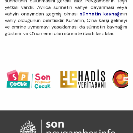
sünnetinin bulunmasını gerekli kılar. Peygamber’in teşri
yetkisi vardır. Ayrıca sünnetin vahye dayanması veya
vahyin onayından geçmiş olması
sünnetin kaynağı
nın
vahiy olduğunun belirtisidir. Kur’ân’ın, O’na karşı gelmeyi
ve emrine uymamayı yasaklaması da sünnetin kaynağını
gösterir ve O’nun emri olan sünnete itaati farz kılar.