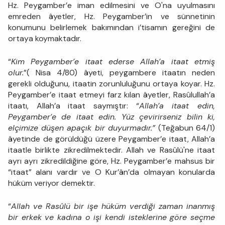
Hz. Peygamber’e iman edilmesini ve O'na uyulmasını
emreden âyetler, Hz. Peygamber’in ve sünnetinin
konumunu belirlemek bakımından i’tisamın gereğini de
ortaya koymaktadır.
“
Kim Peygamber’e itaat ederse Allah’a itaat etmiş
olur.
”( Nisa 4/80) âyeti, peygambere itaatın neden
gerekli olduğunu, itaatin zorunluluğunu ortaya koyar. Hz.
Peygamber’e itaat etmeyi farz kılan âyetler, Rasûlullah’a
itaatı, Allah’a itaat saymıştır: “
Allah’a itaat edin,
Peygamber’e de itaat edin. Yüz çevirirseniz bilin ki,
elçimize düşen apaçık bir duyurmadır.”
(Teğabun 64/1)
âyetinde de görüldüğü üzere Peygamber’e itaat, Allah’a
itaatle birlikte zikredilmektedir. Allah ve Rasûlü'ne itaat
ayrı ayrı zikredildiğine göre, Hz. Peygamber’e mahsus bir
“itaat” alanı vardır ve O Kur’ân’da olmayan konularda
hüküm veriyor demektir.
“
Allah ve Rasûlü bir işe hüküm verdiği zaman inanmış
bir erkek ve kadına o işi kendi isteklerine göre seçme