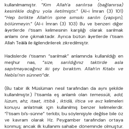
kullanılmamıştır. “
Kim Allah’a sarılırsa (bağlanırsa)
kesinlikle doğru yola iletilmiştir.
” (Al-i İmran (3) 101)
“
Hep birlikte Allah’ın ipine sımsıkı sarılın (yapışın),
bölünmeyin
.” (Al-i İmran (3) 103) Bu ve benzeri diğer
âyetlerde i’tisam kelimesinin karşılığı olarak sarılmak
anlamı öne çıkmaktadır. Ayrıca bütün âyetlerde i’tisam
Allah Teâlâ ile ilgilendirilerek zikredilmiştir.
Hadislerde i’tisamın “sarılmak” anlamında kullanıldığı en
meşhur nas, “
size, sarıldığınız taktirde asla
sapıtmayacağınız iki şey bıraktım. Allah’ın Kitabı ve
Nebîsi’nin sünneti”
dir.
(Bu tabir ilk Müslüman nesil tarafından da aynı şekilde
kullanılmıştır.) İ’tisamla eş anlamlı olan
temessük, add,
lüzum, ahz, itaat, ittibâ , iktidâ, iltica ve avz
kelimeleri
konuyu anlatmak için kullanılmış benzer kelimelerdir.
“İ’tisam bi’s-sünne” terkibi, bu söylenişiyle değilse bile öz
ve kavram olarak Hz. Peygamber tarafından ortaya
konmuş; ancak ilk kullanımı sahabe döneminde olmuştur.