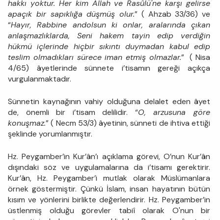
hakkı yoktur. Her kim Allah ve Rasûlü'ne karşı gelirse
apaçık bir sapıklığa düşmüş olur.
” ( Ahzab 33/36) ve
“
Hayır, Rabbine andolsun ki onlar, aralarında çıkan
anlaşmazlıklarda, Seni hakem tayin edip verdiğin
hükmü içlerinde hiçbir sıkıntı duymadan kabul edip
teslim olmadıkları sürece iman etmiş olmazlar.
” ( Nisa
4/65) âyetlerinde sünnete i’tisamın gereği açıkça
vurgulanmaktadır.
Sünnetin kaynağının vahiy olduğuna delalet eden âyet
de, önemli bir i’tisam delilidir. “
O, arzusuna göre
konuşmaz.
” ( Necm 53/3) âyetinin, sünneti de ihtiva ettiği
şeklinde yorumlanmıştır.
Hz. Peygamber’in Kur’ân’ı açıklama görevi, O’nun Kur’ân
dışındaki söz ve uygulamalarına da i’tisamı gerektirir.
Kur’ân, Hz. Peygamber’i mutlak olarak Müslümanlara
örnek göstermiştir. Çünkü İslam, insan hayatının bütün
kısım ve yönlerini birlikte değerlendirir. Hz. Peygamber’in
üstlenmiş olduğu görevler tabiî olarak O'nun bir