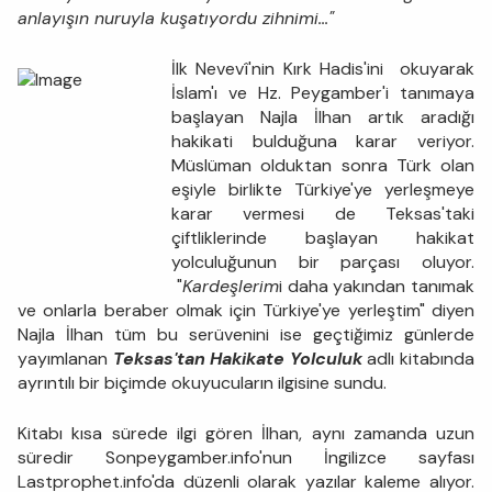
anlayışın nuruyla kuşatıyordu zihnimi..."
İlk Nevevî'nin Kırk Hadis'ini okuyarak
İslam'ı ve Hz. Peygamber'i tanımaya
başlayan Najla İlhan artık aradığı
hakikati bulduğuna karar veriyor.
Müslüman olduktan sonra Türk olan
eşiyle birlikte Türkiye'ye yerleşmeye
karar vermesi de Teksas'taki
çiftliklerinde başlayan hakikat
yolculuğunun bir parçası oluyor.
"
Kardeşlerim
i daha yakından tanımak
ve onlarla beraber olmak için Türkiye'ye yerleştim" diyen
Najla İlhan tüm bu serüvenini ise geçtiğimiz günlerde
yayımlanan
Teksas'tan Hakikate Yolculuk
adlı kitabında
ayrıntılı bir biçimde okuyucuların ilgisine sundu.
Kitabı kısa sürede ilgi gören İlhan, aynı zamanda uzun
süredir Sonpeygamber.info'nun İngilizce sayfası
Lastprophet.info'da düzenli olarak yazılar kaleme alıyor.