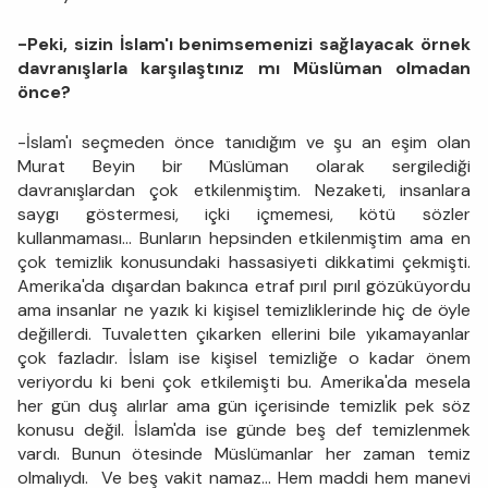
-Peki, sizin İslam'ı benimsemenizi sağlayacak örnek
davranışlarla karşılaştınız mı Müslüman olmadan
önce?
-İslam'ı seçmeden önce tanıdığım ve şu an eşim olan
Murat Beyin bir Müslüman olarak sergilediği
davranışlardan çok etkilenmiştim. Nezaketi, insanlara
saygı göstermesi, içki içmemesi, kötü sözler
kullanmaması... Bunların hepsinden etkilenmiştim ama en
çok temizlik konusundaki hassasiyeti dikkatimi çekmişti.
Amerika'da dışardan bakınca etraf pırıl pırıl gözüküyordu
ama insanlar ne yazık ki kişisel temizliklerinde hiç de öyle
değillerdi. Tuvaletten çıkarken ellerini bile yıkamayanlar
çok fazladır. İslam ise kişisel temizliğe o kadar önem
veriyordu ki beni çok etkilemişti bu. Amerika'da mesela
her gün duş alırlar ama gün içerisinde temizlik pek söz
konusu değil. İslam'da ise günde beş def temizlenmek
vardı. Bunun ötesinde Müslümanlar her zaman temiz
olmalıydı. Ve beş vakit namaz... Hem maddi hem manevi