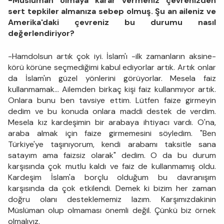
-Müslüman olmaya karar vermeniz çevrenizden
sert tepkiler almanıza sebep olmuş. Şu an aileniz ve
Amerika'daki çevreniz bu durumu nasıl
değerlendiriyor?
-Hamdolsun artık çok iyi. İslam'ı -ilk zamanların aksine-
körü körüne seçmediğimi kabul ediyorlar artık. Artık onlar
da İslam'ın güzel yönlerini görüyorlar. Mesela faiz
kullanmamak... Ailemden birkaç kişi faiz kullanmıyor artık.
Onlara bunu ben tavsiye ettim. Lütfen faize girmeyin
dedim ve bu konuda onlara maddi destek de verdim.
Mesela kız kardeşimin bir arabaya ihtiyacı vardı. O'na,
araba almak için faize girmemesini söyledim. "Ben
Türkiye'ye taşınıyorum, kendi arabamı taksitle sana
satayım ama faizsiz olarak" dedim. O da bu durum
karşısında çok mutlu kaldı ve faiz de kullanmamış oldu.
Kardeşim İslam'a borçlu olduğum bu davranışım
karşısında da çok etkilendi. Demek ki bizim her zaman
doğru olanı desteklememiz lazım. Karşımızdakinin
Müslüman olup olmaması önemli değil. Çünkü biz örnek
olmalıyız.