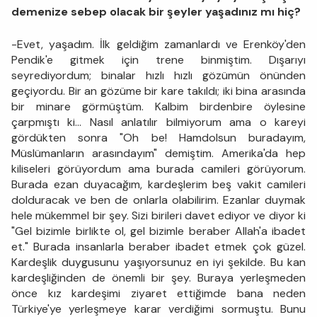
demenize sebep olacak bir şeyler yaşadınız mı hiç?
-Evet, yaşadım. İlk geldiğim zamanlardı ve Erenköy'den
Pendik'e gitmek için trene binmiştim. Dışarıyı
seyrediyordum; binalar hızlı hızlı gözümün önünden
geçiyordu. Bir an gözüme bir kare takıldı; iki bina arasında
bir minare görmüştüm. Kalbim birdenbire öylesine
çarpmıştı ki... Nasıl anlatılır bilmiyorum ama o kareyi
gördükten sonra "Oh be! Hamdolsun buradayım,
Müslümanların arasındayım" demiştim. Amerika'da hep
kiliseleri görüyordum ama burada camileri görüyorum.
Burada ezan duyacağım, kardeşlerim beş vakit camileri
dolduracak ve ben de onlarla olabilirim. Ezanlar duymak
hele mükemmel bir şey. Sizi birileri davet ediyor ve diyor ki
"Gel bizimle birlikte ol, gel bizimle beraber Allah'a ibadet
et." Burada insanlarla beraber ibadet etmek çok güzel.
Kardeşlik duygusunu yaşıyorsunuz en iyi şekilde. Bu kan
kardeşliğinden de önemli bir şey. Buraya yerleşmeden
önce kız kardeşimi ziyaret ettiğimde bana neden
Türkiye'ye yerleşmeye karar verdiğimi sormuştu. Bunu