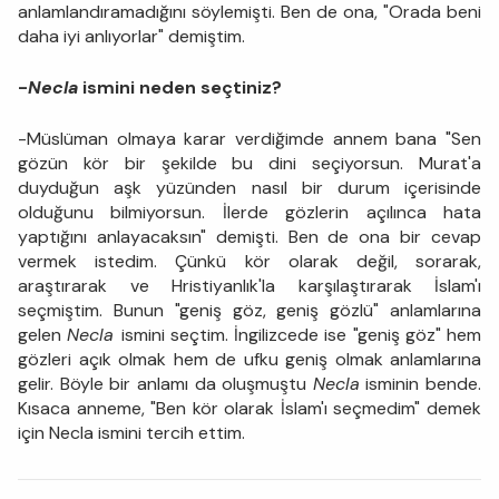
anlamlandıramadığını söylemişti. Ben de ona, "Orada beni
daha iyi anlıyorlar" demiştim.
-
Necla
ismini neden seçtiniz?
-Müslüman olmaya karar verdiğimde annem bana "Sen
gözün kör bir şekilde bu dini seçiyorsun. Murat'a
duyduğun aşk yüzünden nasıl bir durum içerisinde
olduğunu bilmiyorsun. İlerde gözlerin açılınca hata
yaptığını anlayacaksın" demişti. Ben de ona bir cevap
vermek istedim. Çünkü kör olarak değil, sorarak,
araştırarak ve Hristiyanlık'la karşılaştırarak İslam'ı
seçmiştim. Bunun "geniş göz, geniş gözlü" anlamlarına
gelen
Necla
ismini seçtim. İngilizcede ise "geniş göz" hem
gözleri açık olmak hem de ufku geniş olmak anlamlarına
gelir. Böyle bir anlamı da oluşmuştu
Necla
isminin bende.
Kısaca anneme, "Ben kör olarak İslam'ı seçmedim" demek
için Necla ismini tercih ettim.