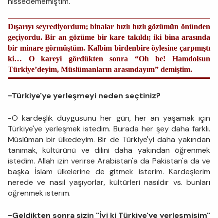
hissedememiştim.
Dışarıyı seyrediyordum; binalar hızlı hızlı gözümün önünden
geçiyordu. Bir an gözüme bir kare takıldı; iki bina arasında
bir minare görmüştüm. Kalbim birdenbire öylesine çarpmıştı
ki… O kareyi gördükten sonra “Oh be! Hamdolsun
Türkiye’deyim, Müslümanların arasındayım” demiştim.
-Türkiye'ye yerleşmeyi neden seçtiniz?
-O kardeşlik duygusunu her gün, her an yaşamak için
Türkiye'ye yerleşmek istedim. Burada her şey daha farklı.
Müslüman bir ülkedeyim. Bir de Türkiye'yi daha yakından
tanımak, kültürünü ve dilini daha yakından öğrenmek
istedim. Allah izin verirse Arabistan'a da Pakistan'a da ve
başka İslam ülkelerine de gitmek isterim. Kardeşlerim
nerede ve nasıl yaşıyorlar, kültürleri nasıldır vs. bunları
öğrenmek isterim.
-Geldikten sonra sizin "İyi ki Türkiye'ye yerleşmişim"