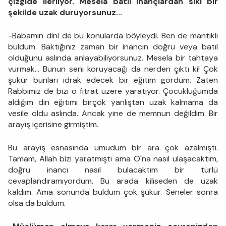
çizgide ilerliyor. Mesela batıl inançlardan sıkı bir
şekilde uzak duruyorsunuz...
-Babamın dini de bu konularda böyleydi. Ben de mantıklı
buldum. Baktığınız zaman bir inancın doğru veya batıl
olduğunu aslında anlayabiliyorsunuz. Mesela bir tahtaya
vurmak... Bunun seni koruyacağı da nerden çıktı ki! Çok
şükür bunları idrak edecek bir eğitim gördüm. Zaten
Rabbimiz de bizi o fıtrat üzere yaratıyor. Çocukluğumda
aldığım din eğitimi birçok yanlıştan uzak kalmama da
vesile oldu aslında. Ancak yine de memnun değildim. Bir
arayış içerisine girmiştim.
Bu arayış esnasında umudum bir ara çok azalmıştı.
Tamam, Allah bizi yaratmıştı ama O'na nasıl ulaşacaktım,
doğru inancı nasıl bulacaktım bir türlü
cevaplandıramıyordum. Bu arada kiliseden de uzak
kaldım. Ama sonunda buldum çok şükür. Seneler sonra
olsa da buldum.