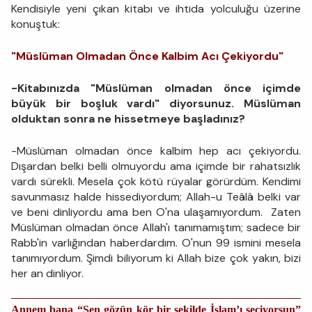
Kendisiyle yeni çıkan kitabı ve ihtida yolculuğu üzerine
konuştuk:
"Müslüman Olmadan Önce Kalbim Acı Çekiyordu"
-Kitabınızda "Müslüman olmadan önce içimde
büyük bir boşluk vardı" diyorsunuz. Müslüman
olduktan sonra ne hissetmeye başladınız?
-Müslüman olmadan önce kalbim hep acı çekiyordu.
Dışardan belki belli olmuyordu ama içimde bir rahatsızlık
vardı sürekli. Mesela çok kötü rüyalar görürdüm. Kendimi
savunmasız halde hissediyordum; Allah-u Teâlâ belki var
ve beni dinliyordu ama ben O'na ulaşamıyordum. Zaten
Müslüman olmadan önce Allah'ı tanımamıştım; sadece bir
Rabb'in varlığından haberdardım. O'nun 99 ismini mesela
tanımıyordum. Şimdi biliyorum ki Allah bize çok yakın, bizi
her an dinliyor.
Annem bana “Sen gözün kör bir şekilde İslam’ı seçiyorsun”