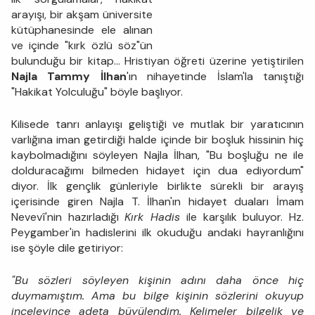
arayışı, bir akşam üniversite
kütüphanesinde ele alınan
ve içinde "kırk özlü söz"ün
bulunduğu bir kitap... Hristiyan öğreti üzerine yetiştirilen
Najla Tammy İlhan
'ın nihayetinde İslam'la tanıştığı
"Hakikat Yolculuğu" böyle başlıyor.
Kilisede tanrı anlayışı geliştiği ve mutlak bir yaratıcının
varlığına iman getirdiği halde içinde bir boşluk hissinin hiç
kaybolmadığını söyleyen Najla İlhan, "Bu boşluğu ne ile
dolduracağımı bilmeden hidayet için dua ediyordum"
diyor. İlk gençlik günleriyle birlikte sürekli bir arayış
içerisinde giren Najla T. İlhan'ın hidayet duaları İmam
Nevevî'nin hazırladığı
Kırk Hadis
ile karşılık buluyor. Hz.
Peygamber'in hadislerini ilk okuduğu andaki hayranlığını
ise şöyle dile getiriyor:
"Bu sözleri söyleyen kişinin adını daha önce hiç
duymamıştım. Ama bu bilge kişinin sözlerini okuyup
inceleyince adeta büyülendim. Kelimeler bilgelik ve