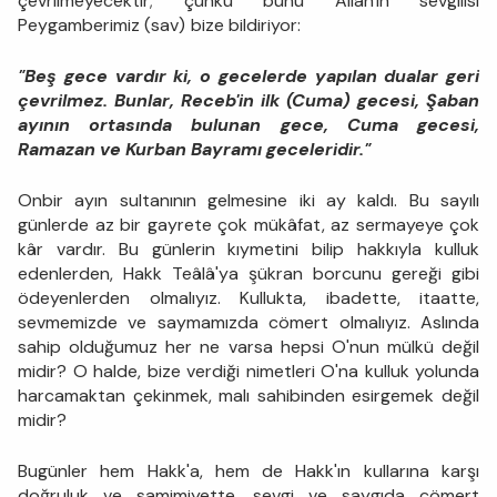
çevrilmeyecektir; çünkü bunu Allah'ın sevgilisi
Peygamberimiz (sav)
bize bildiriyor:
"Beş gece vardır ki, o gecelerde yapılan dualar geri
çevrilmez. Bunlar, Receb'in ilk (Cuma) gecesi, Şaban
ayının ortasında bulunan gece, Cuma gecesi,
Ramazan ve Kurban Bayramı geceleridir."
Onbir ayın sultanının gelmesine iki ay kaldı. Bu sayılı
günlerde az bir gayrete çok mükâfat, az sermayeye çok
kâr vardır. Bu günlerin kıymetini bilip hakkıyla kulluk
edenlerden, Hakk Teâlâ'ya şükran borcunu gereği gibi
ödeyenlerden olmalıyız. Kullukta, ibadette, itaatte,
sevmemizde ve saymamızda cömert olmalıyız. Aslında
sahip olduğumuz her ne varsa hepsi O'nun mülkü değil
midir? O halde, bize verdiği nimetleri O'na kulluk yolunda
harcamaktan çekinmek, malı sahibinden esirgemek değil
midir?
Bugünler hem Hakk'a, hem de Hakk'ın kullarına karşı
doğruluk ve samimiyette, sevgi ve saygıda cömert