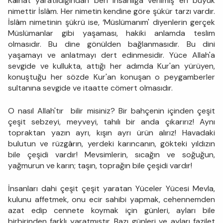
Kâinat yaratıldığından beri insanlığa verilmiş en büyük
nimettir İslâm. Her nimetin kendine göre şükür tarzı vardır.
İslâm nimetinin şükrü ise, ‘Müslümanım' diyenlerin gerçek
Müslümanlar gibi yaşaması, hakiki anlamda teslim
olmasıdır. Bu dine gönülden bağlanmasıdır. Bu dini
yaşamayı ve anlatmayı dert edinmesidir. Yüce Allah'a
sevgide ve kullukta, attığı her adımda Kur'an yürüyen,
konuştuğu her sözde Kur'an konuşan o peygamberler
sultanına sevgide ve itaatte cömert olmasıdır.
O nasıl Allah'tır bilir misiniz? Bir bahçenin içinden çeşit
çeşit sebzeyi, meyveyi, tahılı bir anda çıkarırız! Aynı
topraktan yazın ayrı, kışın ayrı ürün alırız! Havadaki
bulutun ve rüzgârın, yerdeki karıncanın, gökteki yıldızın
bile çeşidi vardır! Mevsimlerin, sıcağın ve soğuğun,
yağmurun ve karın; taşın, toprağın bile çeşidi vardır!
İnsanları dahi çeşit çeşit yaratan Yüceler Yücesi Mevla,
kulunu affetmek, onu ecir sahibi yapmak, cehennemden
azat edip cennete koymak için günleri, ayları bile
birbirinden farklı yaratmıştır. Bazı günleri ve ayları fazilet