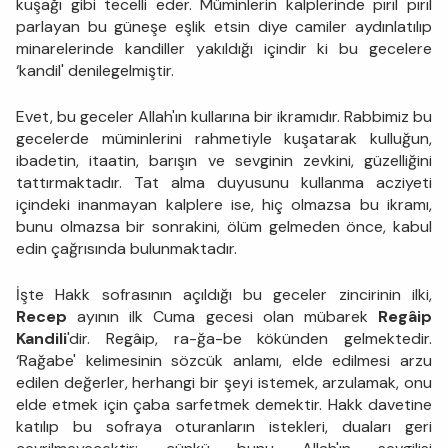
kuşağı gibi tecelli eder. Müminlerin kalplerinde pırıl pırıl
parlayan bu güneşe eşlik etsin diye camiler aydınlatılıp
minarelerinde kandiller yakıldığı içindir ki bu gecelere
‘kandil' denilegelmiştir.
Evet, bu geceler Allah'ın kullarına bir ikramıdır. Rabbimiz bu
gecelerde müminlerini rahmetiyle kuşatarak kulluğun,
ibadetin, itaatin, barışın ve sevginin zevkini, güzelliğini
tattırmaktadır. Tat alma duyusunu kullanma acziyeti
içindeki inanmayan kalplere ise, hiç olmazsa bu ikramı,
bunu olmazsa bir sonrakini, ölüm gelmeden önce, kabul
edin çağrısında bulunmaktadır.
İşte Hakk sofrasının açıldığı bu geceler zincirinin ilki,
Recep
ayının ilk Cuma gecesi olan mübarek
Regâip
Kandili
'dir. Regâip, ra-ğa-be kökünden gelmektedir.
‘Rağabe' kelimesinin sözcük anlamı, elde edilmesi arzu
edilen değerler, herhangi bir şeyi istemek, arzulamak, onu
elde etmek için çaba sarfetmek demektir. Hakk davetine
katılıp bu sofraya oturanların istekleri, duaları geri