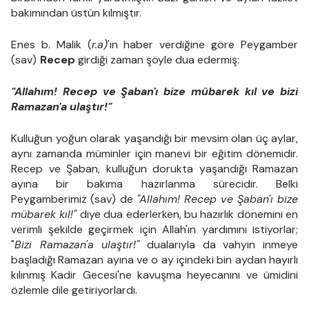
bakımından üstün kılmıştır.
Enes b. Malik (
r.a)
'ın haber verdiğine göre Peygamber
(sav)
Recep
girdiği zaman şöyle dua edermiş:
"Allahım! Recep ve Şaban'ı bize mübarek kıl ve bizi
Ramazan'a ulaştır!"
Kulluğun yoğun olarak yaşandığı bir mevsim olan üç aylar,
aynı zamanda müminler için manevi bir eğitim dönemidir.
Recep ve Şaban, kulluğun dorukta yaşandığı Ramazan
ayına bir bakıma hazırlanma sürecidir. Belki
Peygamberimiz (sav)
de
"Allahım! Recep ve Şaban'ı bize
mübarek kıl!"
diye dua ederlerken, bu hazırlık dönemini en
verimli şekilde geçirmek için Allah'ın yardımını istiyorlar;
"
Bizi Ramazan'a ulaştır!"
dualarıyla da vahyin inmeye
başladığı Ramazan ayına ve o ay içindeki bin aydan hayırlı
kılınmış Kadir Gecesi'ne kavuşma heyecanını ve ümidini
özlemle dile getiriyorlardı.