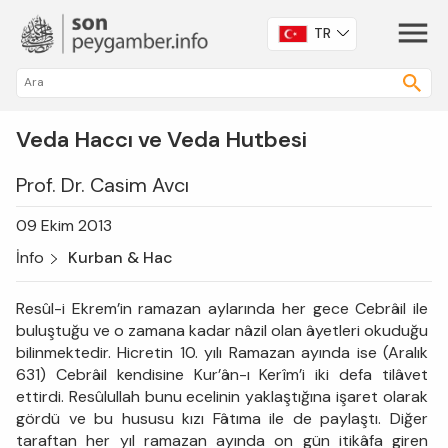
TR
Veda Haccı ve Veda Hutbesi
Prof. Dr. Casim Avcı
09 Ekim 2013
İnfo
Kurban & Hac
Resûl-i Ekrem’in ramazan aylarında her gece Cebrâil ile
buluştuğu ve o zamana kadar nâzil olan âyetleri okuduğu
bilinmektedir. Hicretin 10. yılı Ramazan ayında ise (Aralık
631) Cebrâil kendisine Kur’ân-ı Kerîm’i iki defa tilâvet
ettirdi. Resûlullah bunu ecelinin yaklaştığına işaret olarak
gördü ve bu hususu kızı Fâtıma ile de paylaştı. Diğer
taraftan her yıl ramazan ayında on gün itikâfa giren