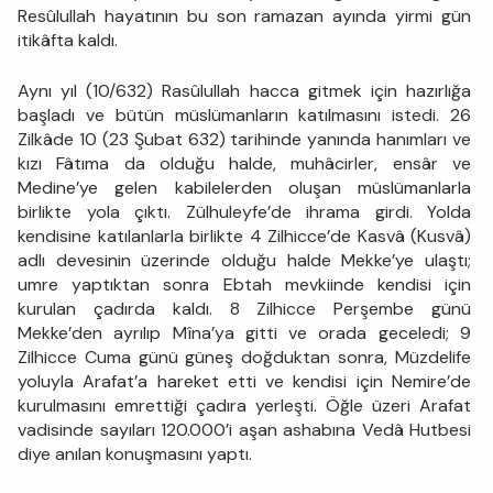
Resûlullah hayatının bu son ramazan ayında yirmi gün
itikâfta kaldı.
Aynı yıl (10/632) Rasûlullah hacca gitmek için hazırlığa
başladı ve bütün müslümanların katılmasını istedi. 26
Zilkâde 10 (23 Şubat 632) tarihinde yanında hanımları ve
kızı Fâtıma da olduğu halde, muhâcirler, ensâr ve
Medine’ye gelen kabilelerden oluşan müslümanlarla
birlikte yola çıktı. Zülhuleyfe’de ihrama girdi. Yolda
kendisine katılanlarla birlikte 4 Zilhicce’de Kasvâ (Kusvâ)
adlı devesinin üzerinde olduğu halde Mekke’ye ulaştı;
umre yaptıktan sonra Ebtah mevkiinde kendisi için
kurulan çadırda kaldı. 8 Zilhicce Perşembe günü
Mekke’den ayrılıp Mîna’ya gitti ve orada geceledi; 9
Zilhicce Cuma günü güneş doğduktan sonra, Müzdelife
yoluyla Arafat’a hareket etti ve kendisi için Nemire’de
kurulmasını emrettiği çadıra yerleşti. Öğle üzeri Arafat
vadisinde sayıları 120.000’i aşan ashabına Vedâ Hutbesi
diye anılan konuşmasını yaptı.