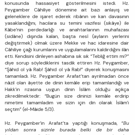
konusunda hassasiyet gösterilmesini istedi. Hz.
Peygamber Câhiliye dönemine ait bazı anlayış ve
geleneklere de işaret ederek ribânın ve kan davasının
yasaklandığını, hacılara su temini vazifesi (sikâye) ile
Kâbe’nin perdedarlığı ve anahtarlarının muhafazası
(sidâne) dışında kalan, başta nesî (ayların yerlerini
değiştirmek) olmak üzere Mekke ve hac idaresine dair
Câhiliye çağı kurumlarını ve uygulamalarını kaldırdığını ilân
etti. Kendisini dinleyen ashabına sık sık “Tebliğ ettim mi?”
diye sorup söylediklerini tasdik ettiren Hz. Peygamber,
“Şâhid ol yâ Rab! Şâhid ol yâ Rab!” diyerek konuşmasını
tamamladı. Hz. Peygamber Arafat’tan ayrılmadan önce
nâzil olan âyette de dinin kemâle erip tamamlandığı ve
Hakk’ın rızasına uygun dinin İslâm olduğu açıkça
zikredilmektedir: “Bugün size dininizi kemâle erdirip
nimetimi tamamladım ve sizin için din olarak İslâm’ı
seçtim” (el-Mâide 5/3).
Hz. Peygamber’in Arafat’ta yaptığı konuşmada, “
Bu
yıldan sonra sizinle burada belki de bir daha