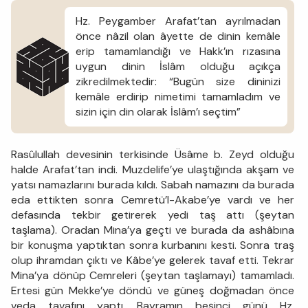
Hz. Peygamber Arafat’tan ayrılmadan
önce nâzil olan âyette de dinin kemâle
erip tamamlandığı ve Hakk’ın rızasına
uygun dinin İslâm olduğu açıkça
zikredilmektedir: “Bugün size dininizi
kemâle erdirip nimetimi tamamladım ve
sizin için din olarak İslâm’ı seçtim”
Rasûlullah devesinin terkisinde Üsâme b. Zeyd olduğu
halde Arafat’tan indi. Muzdelife’ye ulaştığında akşam ve
yatsı namazlarını burada kıldı. Sabah namazını da burada
eda ettikten sonra Cemretü’l-Akabe’ye vardı ve her
defasında tekbir getirerek yedi taş attı (şeytan
taşlama). Oradan Mina’ya geçti ve burada da ashâbına
bir konuşma yaptıktan sonra kurbanını kesti. Sonra traş
olup ihramdan çıktı ve Kâbe’ye gelerek tavaf etti. Tekrar
Mina’ya dönüp Cemreleri (şeytan taşlamayı) tamamladı.
Ertesi gün Mekke’ye döndü ve güneş doğmadan önce
veda tavafını yaptı. Bayramın beşinci günü Hz.