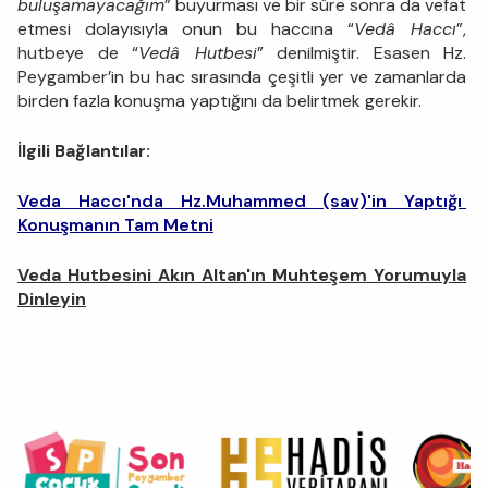
buluşamayacağım
” buyurması ve bir süre sonra da vefat
etmesi dolayısıyla onun bu haccına “
Vedâ Haccı
”,
hutbeye de “
Vedâ Hutbesi
” denilmiştir. Esasen Hz.
Peygamber’in bu hac sırasında çeşitli yer ve zamanlarda
birden fazla konuşma yaptığını da belirtmek gerekir.
İlgili Bağlantılar:
Veda Haccı'nda Hz.Muhammed (sav)'in Yaptığı
Konuşmanın Tam Metni
Veda Hutbesini Akın Altan'ın Muhteşem Yorumuyla
Dinleyin