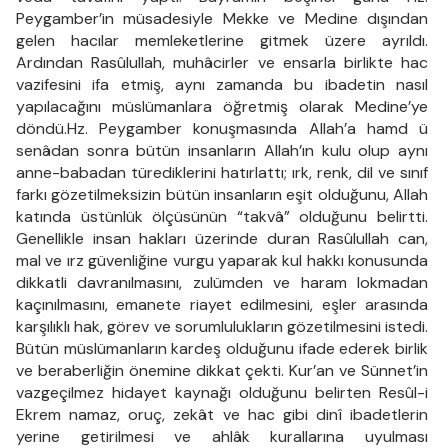
Peygamber’in müsadesiyle Mekke ve Medine dışından
gelen hacılar memleketlerine gitmek üzere ayrıldı.
Ardından Rasûlullah, muhâcirler ve ensarla birlikte hac
vazifesini ifa etmiş, aynı zamanda bu ibadetin nasıl
yapılacağını müslümanlara öğretmiş olarak Medine’ye
döndü.Hz. Peygamber konuşmasında Allah’a hamd ü
senâdan sonra bütün insanların Allah’ın kulu olup aynı
anne-babadan türediklerini hatırlattı; ırk, renk, dil ve sınıf
farkı gözetilmeksizin bütün insanların eşit olduğunu, Allah
katında üstünlük ölçüsünün “takvâ” olduğunu belirtti.
Genellikle insan hakları üzerinde duran Rasûlullah can,
mal ve ırz güvenliğine vurgu yaparak kul hakkı konusunda
dikkatli davranılmasını, zulümden ve haram lokmadan
kaçınılmasını, emanete riayet edilmesini, eşler arasında
karşılıklı hak, görev ve sorumlulukların gözetilmesini istedi.
Bütün müslümanların kardeş olduğunu ifade ederek birlik
ve beraberliğin önemine dikkat çekti. Kur’an ve Sünnet’in
vazgeçilmez hidayet kaynağı olduğunu belirten Resûl-i
Ekrem namaz, oruç, zekât ve hac gibi dinî ibadetlerin
yerine getirilmesi ve ahlâk kurallarına uyulması