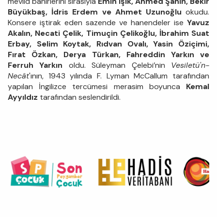
mevlid bahirlerini sırasıyla
Emin Işık, Ahmed Şahin, Bekir
Büyükbaş, İdris Erdem ve Ahmet Uzunoğlu
okudu.
Konsere iştirak eden sazende ve hanendeler ise
Yavuz
Akalın, Necati Çelik, Timuçin Çelikoğlu, İbrahim Suat
Erbay, Selim Koytak, Rıdvan Ovalı, Yasin Öziçimi,
Fırat Özkan, Derya Türkan, Fahreddin Yarkın ve
Ferruh Yarkın
oldu. Süleyman Çelebi’nin
Vesiletü'n-
Necât
'ının, 1943 yılında F. Lyman McCallum tarafından
yapılan İngilizce tercümesi merasim boyunca
Kemal
Ayyıldız
tarafından seslendirildi.