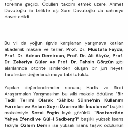
törenine geçildi. Ödülleri takdim etmek üzere, Ahmet
Davutoğlu ile birlikte eşi Sare Davutoğlu da sahneye
davet edildi.
Bu yıl da yoğun ilgiyle karşılanan yarışmaya katılan
akademik makale ve tezler,
Prof. Dr. Mustafa Fayda,
Prof. Dr. Adnan Demircan, Prof. Dr. Ali Akyüz, Prof.
Dr. Zekeriya Güler ve Prof. Dr. Tahsin Görgün
gibi
alanlarında otorite isimlerden oluşan bir jüri heyeti
tarafından değerlendirmeye tabi tutuldu.
Yapılan değerlendirmeler sonucu, Hadis ve Siret
Araştırmaları Yarışması’nın bu yılki makale ödülüne “
Bir
Tadil Terimi Olarak ‘Sâhibu Sünne’nin Kullanım
Formları ve Anlam Seyri Üzerine Bir İnceleme”
başlıklı
makalesiyle
Sezai Engin
layık görüldü.
“Bostanzâde
Yahya Efendi ve Gül-i Sadberg'i”
başlıklı yüksek lisans
teziyle
Özlem Demir
ise yüksek lisans teşvik ödülünün