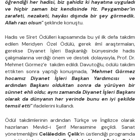
öğrendiği her hadisi, biz şahidiz ki hayatına uyguladı
ve hiçbir zaman biz kendisinde Hz. Peygamber’in
zarafeti, nezaketi, hayâsı dışında bir şey görmedik.
Allah razı olsun"
şeklinde konuştu.
Hadis ve Sîret Ödülleri kapsamında bu yıl ilk defa takdim
edilen Meridyen Özel Ödülü, gerek ilmî araştırmaları,
gerekse Diyanet İşleri Başkanlığı bünyesinde hadis
çalışmalarına verdiği önem ve destek dolayısıyla, Prof. Dr.
Mehmet Görmez’e takdim edildi. Davutoğlu, ödülü takdim
ettikten sonra yaptığı konuşmada,
"
Mehmet Görmez
hocamız Diyanet İşleri Başkan Yardımcısı ve
ardından Başkanı olduktan sonra da yürüyen bir
sünnet ehli oldu; aynı zamanda Diyanet İşleri Başkanı
olarak da dünyanın her yerinde bunu en iyi şekilde
temsil etti"
ifadelerini kullandı.
Ödül takdimlerinin ardından Türkçe ve İngilizce olarak
hazırlanan Mevlid-i Şerif Merasimine geçildi. Sanat
yönetmenliğini
Celâleddin Çelik
’in üstlendiği programda