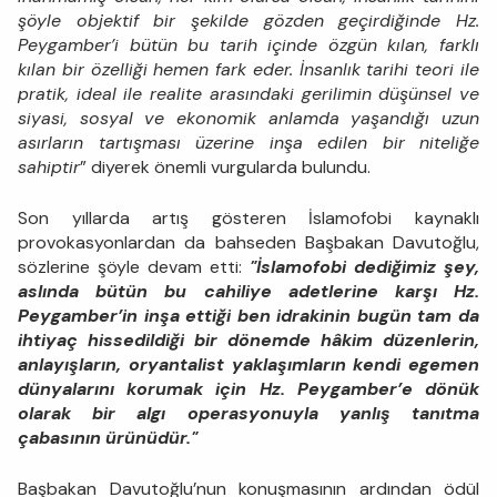
şöyle objektif bir şekilde gözden geçirdiğinde Hz.
Peygamber’i bütün bu tarih içinde özgün kılan, farklı
kılan bir özelliği hemen fark eder. İnsanlık tarihi teori ile
pratik, ideal ile realite arasındaki gerilimin düşünsel ve
siyasi, sosyal ve ekonomik anlamda yaşandığı uzun
asırların tartışması üzerine inşa edilen bir niteliğe
sahiptir
” diyerek önemli vurgularda bulundu.
Son yıllarda artış gösteren İslamofobi kaynaklı
provokasyonlardan da bahseden Başbakan Davutoğlu,
sözlerine şöyle devam etti:
"İslamofobi dediğimiz şey,
aslında bütün bu cahiliye adetlerine karşı Hz.
Peygamber’in inşa ettiği ben idrakinin bugün tam da
ihtiyaç hissedildiği bir dönemde hâkim düzenlerin,
anlayışların, oryantalist yaklaşımların kendi egemen
dünyalarını korumak için Hz. Peygamber’e dönük
olarak bir algı operasyonuyla yanlış tanıtma
çabasının ürünüdür."
Başbakan Davutoğlu’nun konuşmasının ardından ödül