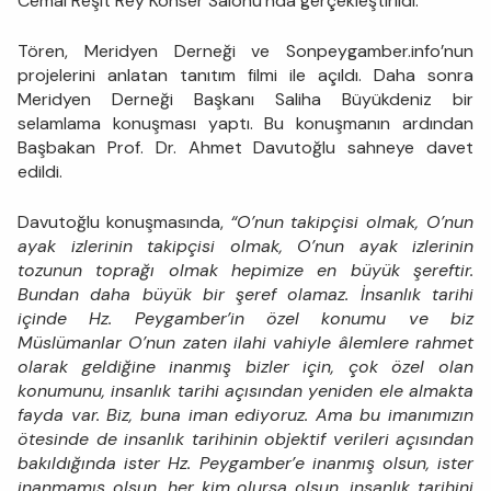
Cemal Reşit Rey Konser Salonu’nda gerçekleştirildi.
Tören, Meridyen Derneği ve Sonpeygamber.info’nun
projelerini anlatan tanıtım filmi ile açıldı. Daha sonra
Meridyen Derneği Başkanı Saliha Büyükdeniz bir
selamlama konuşması yaptı. Bu konuşmanın ardından
Başbakan Prof. Dr. Ahmet Davutoğlu sahneye davet
edildi.
Davutoğlu konuşmasında,
“O’nun takipçisi olmak, O’nun
ayak izlerinin takipçisi olmak, O’nun ayak izlerinin
tozunun toprağı olmak hepimize en büyük şereftir.
Bundan daha büyük bir şeref olamaz. İnsanlık tarihi
içinde Hz. Peygamber’in özel konumu ve biz
Müslümanlar O’nun zaten ilahi vahiyle âlemlere rahmet
olarak geldiğine inanmış bizler için, çok özel olan
konumunu, insanlık tarihi açısından yeniden ele almakta
fayda var. Biz, buna iman ediyoruz. Ama bu imanımızın
ötesinde de insanlık tarihinin objektif verileri açısından
bakıldığında ister Hz. Peygamber’e inanmış olsun, ister
inanmamış olsun, her kim olursa olsun, insanlık tarihini