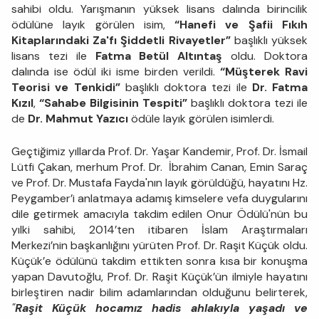
sahibi oldu. Yarışmanın yüksek lisans dalında birincilik
ödülüne layık görülen isim,
“Hanefi ve Şafii Fıkıh
Kitaplarındaki Za'fı Şiddetli Rivayetler”
başlıklı yüksek
lisans tezi ile
Fatma Betül Altıntaş
oldu. Doktora
dalında ise ödül iki isme birden verildi.
“Müşterek Ravi
Teorisi ve Tenkidi”
başlıklı doktora tezi ile
Dr. Fatma
Kızıl
,
“Sahabe Bilgisinin Tespiti”
başlıklı doktora tezi ile
de
Dr. Mahmut Yazıcı
ödüle layık görülen isimlerdi.
Geçtiğimiz yıllarda Prof. Dr. Yaşar Kandemir, Prof. Dr. İsmail
Lütfi Çakan, merhum Prof. Dr. İbrahim Canan, Emin Saraç
ve Prof. Dr. Mustafa Fayda'nın layık görüldüğü, hayatını Hz.
Peygamber’i anlatmaya adamış kimselere vefa duygularını
dile getirmek amacıyla takdim edilen Onur Ödülü'nün bu
yılki sahibi, 2014’ten itibaren İslam Araştırmaları
Merkezi’nin başkanlığını yürüten Prof. Dr. Raşit Küçük oldu.
Küçük’e ödülünü takdim ettikten sonra kısa bir konuşma
yapan Davutoğlu, Prof. Dr. Raşit Küçük’ün ilmiyle hayatını
birleştiren nadir bilim adamlarından olduğunu belirterek,
"
Raşit Küçük hocamız hadis ahlakıyla yaşadı ve