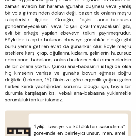
zaman evladın bir harama /günaha düşmesi veya yanlış
bir yola gitmesinden dolayı değil, bazen de onların meşru
talepleriyle ilgilidir. Örneğin, “eşini anne-babasına
göndermeyeceksin” veya “dışarı çıkartmayacaksın” gibi,
evli bir erkeğe yapılan ebeveyn telkini gayrimeşrudur.
Böyle bir talepte bulunan ebeveyn günahkâr olduğu gibi
bunu yerine getiren evlat da günahkâr olur. Böyle meşru
isteklere karşı çıkıp, oğullarını, kızlarını, gelinlerini huzursuz
eden anne-babaların, onlara haklarını helal etmemelerinin
de bir önemi yoktur. Çünkü ana-babasının isteği de olsa
hiç kimsenin yanlışa ve günaha boyun eğmesi doğru
değildir. (Lokman, 15) Dinimize göre ergenlik çağına gelen
herkes kendi yaptığından sorumlu olduğu için, böyle bir
durumla karşılaşan kişi, vebali ana-babasına yüklemekle
sorumluluktan kurtulamaz.
“İyiliği tavsiye ve kötülükten sakındırma”
görevinde en belirleyici unsur, iman, amel