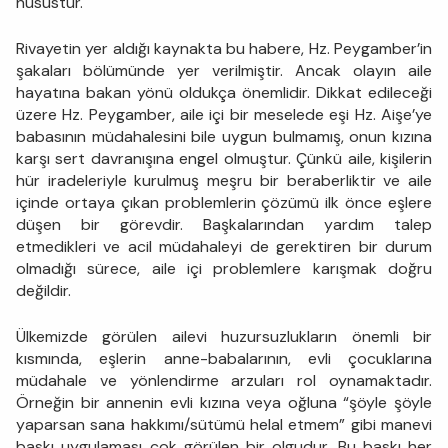
husustur.
Rivayetin yer aldığı kaynakta bu habere, Hz. Peygamber’in
şakaları bölümünde yer verilmiştir. Ancak olayın aile
hayatına bakan yönü oldukça önemlidir. Dikkat edileceği
üzere Hz. Peygamber, aile içi bir meselede eşi Hz. Aişe’ye
babasının müdahalesini bile uygun bulmamış, onun kızına
karşı sert davranışına engel olmuştur. Çünkü aile, kişilerin
hür iradeleriyle kurulmuş meşru bir beraberliktir ve aile
içinde ortaya çıkan problemlerin çözümü ilk önce eşlere
düşen bir görevdir. Başkalarından yardım talep
etmedikleri ve acil müdahaleyi de gerektiren bir durum
olmadığı sürece, aile içi problemlere karışmak doğru
değildir.
Ülkemizde görülen ailevi huzursuzlukların önemli bir
kısmında, eşlerin anne-babalarının, evli çocuklarına
müdahale ve yönlendirme arzuları rol oynamaktadır.
Örneğin bir annenin evli kızına veya oğluna “şöyle şöyle
yaparsan sana hakkımı/sütümü helal etmem” gibi manevi
baskı uygulaması çok görülen bir olgudur. Bu baskı her