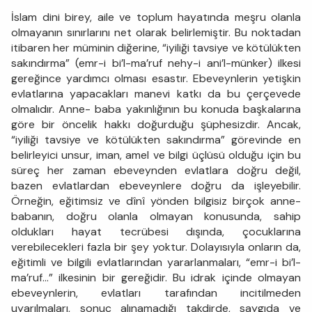
İslam dini birey, aile ve toplum hayatında meşru olanla
olmayanın sınırlarını net olarak belirlemiştir. Bu noktadan
itibaren her müminin diğerine, “iyiliği tavsiye ve kötülükten
sakındırma” (emr-i bi’l-ma’ruf nehy-i ani’l-münker) ilkesi
gereğince yardımcı olması esastır. Ebeveynlerin yetişkin
evlatlarına yapacakları manevi katkı da bu çerçevede
olmalıdır. Anne- baba yakınlığının bu konuda başkalarına
göre bir öncelik hakkı doğurduğu şüphesizdir. Ancak,
“iyiliği tavsiye ve kötülükten sakındırma” görevinde en
belirleyici unsur, iman, amel ve bilgi üçlüsü olduğu için bu
süreç her zaman ebeveynden evlatlara doğru değil,
bazen evlatlardan ebeveynlere doğru da işleyebilir.
Örneğin, eğitimsiz ve dînî yönden bilgisiz birçok anne-
babanın, doğru olanla olmayan konusunda, sahip
oldukları hayat tecrübesi dışında, çocuklarına
verebilecekleri fazla bir şey yoktur. Dolayısıyla onların da,
eğitimli ve bilgili evlatlarından yararlanmaları, “emr-i bi’l-
ma’ruf…” ilkesinin bir gereğidir. Bu idrak içinde olmayan
ebeveynlerin, evlatları tarafından incitilmeden
uyarılmaları, sonuç alınamadığı takdirde, saygıda ve