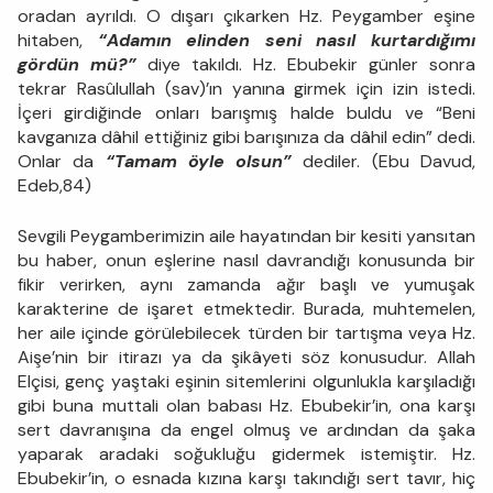
oradan ayrıldı. O dışarı çıkarken Hz. Peygamber eşine
hitaben,
“Adamın elinden seni nasıl kurtardığımı
gördün mü?”
diye takıldı. Hz. Ebubekir günler sonra
tekrar Rasûlullah (sav)’ın yanına girmek için izin istedi.
İçeri girdiğinde onları barışmış halde buldu ve “Beni
kavganıza dâhil ettiğiniz gibi barışınıza da dâhil edin” dedi.
Onlar da
“Tamam öyle olsun”
dediler. (Ebu Davud,
Edeb,84)
Sevgili Peygamberimizin aile hayatından bir kesiti yansıtan
bu haber, onun eşlerine nasıl davrandığı konusunda bir
fikir verirken, aynı zamanda ağır başlı ve yumuşak
karakterine de işaret etmektedir. Burada, muhtemelen,
her aile içinde görülebilecek türden bir tartışma veya Hz.
Aişe’nin bir itirazı ya da şikâyeti söz konusudur. Allah
Elçisi, genç yaştaki eşinin sitemlerini olgunlukla karşıladığı
gibi buna muttali olan babası Hz. Ebubekir’in, ona karşı
sert davranışına da engel olmuş ve ardından da şaka
yaparak aradaki soğukluğu gidermek istemiştir. Hz.
Ebubekir’in, o esnada kızına karşı takındığı sert tavır, hiç