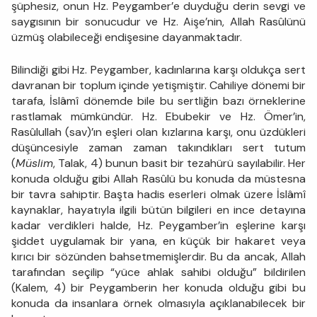
şüphesiz, onun Hz. Peygamber’e duyduğu derin sevgi ve
saygısının bir sonucudur ve Hz. Aişe’nin, Allah Rasûlünü
üzmüş olabileceği endişesine dayanmaktadır.
Bilindiği gibi Hz. Peygamber, kadınlarına karşı oldukça sert
davranan bir toplum içinde yetişmiştir. Cahiliye dönemi bir
tarafa, İslâmî dönemde bile bu sertliğin bazı örneklerine
rastlamak mümkündür. Hz. Ebubekir ve Hz. Ömer’in,
Rasûlullah (sav)’ın eşleri olan kızlarına karşı, onu üzdükleri
düşüncesiyle zaman zaman takındıkları sert tutum
(
Müslim
, Talak, 4) bunun basit bir tezahürü sayılabilir. Her
konuda olduğu gibi Allah Rasûlü bu konuda da müstesna
bir tavra sahiptir. Başta hadis eserleri olmak üzere İslâmî
kaynaklar, hayatıyla ilgili bütün bilgileri en ince detayına
kadar verdikleri halde, Hz. Peygamber’in eşlerine karşı
şiddet uygulamak bir yana, en küçük bir hakaret veya
kırıcı bir sözünden bahsetmemişlerdir. Bu da ancak, Allah
tarafından seçilip “yüce ahlak sahibi olduğu” bildirilen
(Kalem, 4) bir Peygamberin her konuda olduğu gibi bu
konuda da insanlara örnek olmasıyla açıklanabilecek bir