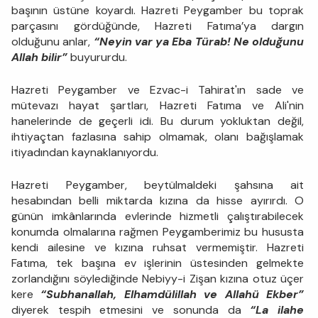
başının üstüne koyardı. Hazreti Peygamber bu toprak
parçasını gördüğünde, Hazreti Fatıma’ya dargın
olduğunu anlar,
“Neyin var ya Eba Türab! Ne olduğunu
Allah bilir”
buyururdu.
Hazreti Peygamber ve Ezvac-i Tahirat'ın sade ve
mütevazı hayat şartları, Hazreti Fatıma ve Ali'nin
hanelerinde de geçerli idi. Bu durum yokluktan değil,
ihtiyaçtan fazlasına sahip olmamak, olanı bağışlamak
itiyadından kaynaklanıyordu.
Hazreti Peygamber, beytülmaldeki şahsına ait
hesabından belli miktarda kızına da hisse ayırırdı. O
günün imkânlarında evlerinde hizmetli çalıştırabilecek
konumda olmalarına rağmen Peygamberimiz bu hususta
kendi ailesine ve kızına ruhsat vermemiştir. Hazreti
Fatıma, tek başına ev işlerinin üstesinden gelmekte
zorlandığını söylediğinde Nebiyy-i Zişan kızına otuz üçer
kere
“Subhanallah, Elhamdülillah ve Allahü Ekber”
diyerek tespih etmesini ve sonunda da
“La ilahe