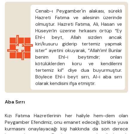
Cenab-ı Peygamber'in alakası, sürekli
Hazreti Fatıma ve ailesinin üzerinde
olmuştur. Hazreti Fatıma, Ali, Hasan ve
Hüseyin’in üzerine hırkasını örtüp “Ey
Ehl-i beyt, Allah sizden ancak
kiri/kusuru giderip tertemiz yapmak
ister” ayetini okuyarak, “Allah’ım! Bunlar
benim Ehl-i beytimdir; onları
kötülüklerden koru ve kendilerini
tertemiz kıl” diye dua buyurmuştur.
Böylece Ehl-i beyt sırrı, Al-i aba sırrı
olarak kendisini ifşa etmiştir.
Aba Sırrı
Kızı Fatıma Hazretlerinin her haliyle hem-dem olan
Peygamber Efendimiz, onu emanet edeceği, birlikte yuva
kurmasını onaylayacağı kişi hakkında da son derece