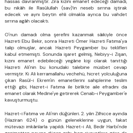
hassas davranmıştır. Zira kızını emanet edeceği damadı,
bu nikâh ile Rasûlullah (sav)’ın neseb sırrına iştirak
edecek ve aynı beytin ehli olmakla ayrıca bu vahdet
sırrına agâh olacaktı.
O'nun damadı olma şerefini kazanmak sâikiyle önce
Hazreti Ebu Bekir, sonra Hazreti Ömer Hazreti Fatıma'ya
talip olmuşlar, ancak Hazreti Peygamber bu teklifleri
kabul etmemişti. Sonunda işaret gelmiş, Nebiyy-i Zişan,
kızını emanet edebileceği yegâne kişi olarak tanıttığı
Hazreti Ali'nin bu konudaki talebine müsbet cevap
vermiştir. Ki Ali kerramallahu vechehü, hicret yolculuğuna
çıkan Rasûl-i Ekrem'in emanetlerini sahiplerine teslim
ettiği gibi, Hazret-i Fatıma ile birlikte aile efradını da
emanet olarak Medine'ye getirerek Cenab-ı Peygamber'e
kavuşturmuştu.
Hazret-i Fatıma ve Ali'nin düğünleri. 2. yılın Zilhicce ayında
(Haziran 624) o günün geleneklerine uygun, fakat
mütevazı imkânlarla yapıldı. Hazret-i Ali, Bedir Harbi'nde