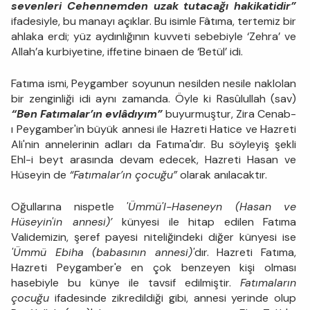
sevenleri Cehennemden uzak tutacağı hakikatidir”
ifadesiyle, bu manayı açıklar. Bu isimle Fâtıma, tertemiz bir
ahlaka erdi; yüz aydınlığının kuvveti sebebiyle ‘Zehra’ ve
Allah’a kurbiyetine, iffetine binaen de ‘Betül’ idi.
Fatıma ismi, Peygamber soyunun nesilden nesile naklolan
bir zenginliği idi aynı zamanda. Öyle ki Rasûlullah (sav)
“Ben Fatımalar’ın evlâdıyım”
buyurmuştur, Zira Cenab-
ı Peygamber'in büyük annesi ile Hazreti Hatice ve Hazreti
Ali'nin annelerinin adları da Fatıma'dır. Bu söyleyiş şekli
Ehl-i beyt arasında devam edecek, Hazreti Hasan ve
Hüseyin de
“Fatımalar’ın çocuğu”
olarak anılacaktır.
Oğullarına nispetle
'Ümmü'l-Haseneyn (Hasan ve
Hüseyin'in annesi)’
künyesi ile hitap edilen Fatıma
Validemizin, şeref payesi niteliğindeki diğer künyesi ise
'Ümmü Ebiha (babasının annesi)'
dır. Hazreti Fatıma,
Hazreti Peygamber'e en çok benzeyen kişi olması
hasebiyle bu künye ile tavsif edilmiştir.
Fatımaların
çocuğu
ifadesinde zikredildiği gibi, annesi yerinde olup