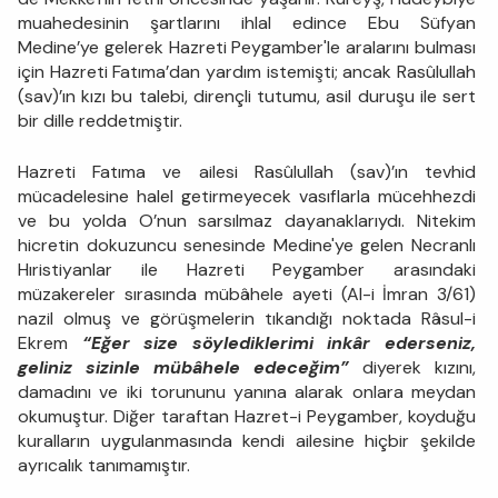
muahedesinin şartlarını ihlal edince Ebu Süfyan
Medine’ye gelerek Hazreti Peygamber'le aralarını bulması
için Hazreti Fatıma’dan yardım istemişti; ancak Rasûlullah
(sav)’ın kızı bu talebi, dirençli tutumu, asil duruşu ile sert
bir dille reddetmiştir.
Hazreti Fatıma ve ailesi Rasûlullah (sav)’ın tevhid
mücadelesine halel getirmeyecek vasıflarla mücehhezdi
ve bu yolda O’nun sarsılmaz dayanaklarıydı. Nitekim
hicretin dokuzuncu senesinde Medine'ye gelen Necranlı
Hıristiyanlar ile Hazreti Peygamber arasındaki
müzakereler sırasında mübâhele ayeti (Al-i İmran 3/61)
nazil olmuş ve görüşmelerin tıkandığı noktada Râsul-i
Ekrem
“Eğer size söylediklerimi inkâr ederseniz,
geliniz sizinle mübâhele edeceğim”
diyerek kızını,
damadını ve iki torununu yanına alarak onlara meydan
okumuştur. Diğer taraftan Hazret-i Peygamber, koyduğu
kuralların uygulanmasında kendi ailesine hiçbir şekilde
ayrıcalık tanımamıştır.