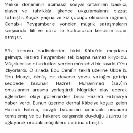
Mekke döneminin acımasız sosyal ortamının baskıcı,
alaycı ve tahrikkâr işkence uygulamalarını bizzat
tatmıştır. Küçük yaşına ve kız çocuğu olmasına rağmen,
Cenab-ı Peygamber’e yönelen müşrik sataşmaların
karşısında fiili ve sözü ile korkusuzca kendisini siper
etmiştir.
Söz konusu hadiselerden birisi Kâbe’de meydana
gelmişti. Hazreti Peygamber tek başına namaz kılıyordu.
Müşrikler ise oturdukları yerden müstehzi bir tavırla O’nu
izliyorlardı. O sırada Ebu Cehil'in teklifi üzerine Ukbe b.
Ebu Muayt, ölmüş bir devenin yavru yatağını getirip
secdede bulunan Hazreti Muhammed (sav)’in
omuzlarının arasına yerleştirdi. Müşrikler alay ederek
eğlenirken olayı görenlerden birisi Hazreti Fatıma’ya
haber verdi. Bunun üzerine derhal Kâbe'ye koşup gelen
Hazreti Fatıma, sevgili babasının sırtındaki necaseti
temizlemiş ve bu hakaret karşısında duyduğu üzüntü ile
ağlayarak oradaki müşriklere beddua etmiştir.