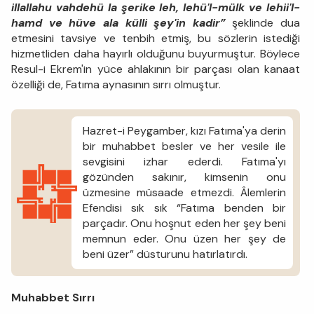
illallahu vahdehü la şerike leh, lehü'l-mülk ve lehii'l-
hamd ve hüve ala külli şey'in kadir”
şeklinde dua
etmesini tavsiye ve tenbih etmiş, bu sözlerin istediği
hizmetliden daha hayırlı olduğunu buyurmuştur. Böylece
Resul-i Ekrem'in yüce ahlakının bir parçası olan kanaat
özelliği de, Fatıma aynasının sırrı olmuştur.
Hazret-i Peygamber, kızı Fatıma'ya derin
bir muhabbet besler ve her vesile ile
sevgisini izhar ederdi. Fatıma'yı
gözünden sakınır, kimsenin onu
üzmesine müsaade etmezdi. Âlemlerin
Efendisi sık sık “Fatıma benden bir
parçadır. Onu hoşnut eden her şey beni
memnun eder. Onu üzen her şey de
beni üzer” düsturunu hatırlatırdı.
Muhabbet Sırrı