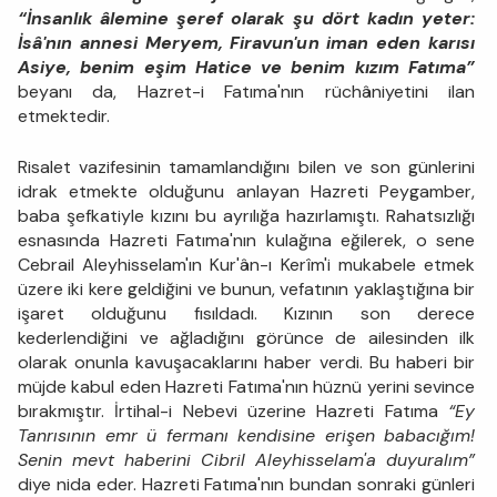
“İnsanlık âlemine şeref olarak şu dört kadın yeter:
İsâ'nın annesi Meryem, Firavun'un iman eden karısı
Asiye, benim eşim Hatice ve benim kızım Fatıma”
beyanı da, Hazret-i Fatıma'nın rüchâniyetini ilan
etmektedir.
Risalet vazifesinin tamamlandığını bilen ve son günlerini
idrak etmekte olduğunu anlayan Hazreti Peygamber,
baba şefkatiyle kızını bu ayrılığa hazırlamıştı. Rahatsızlığı
esnasında Hazreti Fatıma'nın kulağına eğilerek, o sene
Cebrail Aleyhisselam'ın Kur'ân-ı Kerîm'i mukabele etmek
üzere iki kere geldiğini ve bunun, vefatının yaklaştığına bir
işaret olduğunu fısıldadı. Kızının son derece
kederlendiğini ve ağladığını görünce de ailesinden ilk
olarak onunla kavuşacaklarını haber verdi. Bu haberi bir
müjde kabul eden Hazreti Fatıma'nın hüznü yerini sevince
bırakmıştır. İrtihal-i Nebevi üzerine Hazreti Fatıma
“Ey
Tanrısının emr ü fermanı kendisine erişen babacığım!
Senin mevt haberini Cibril Aleyhisselam'a duyuralım”
diye nida eder. Hazreti Fatıma'nın bundan sonraki günleri