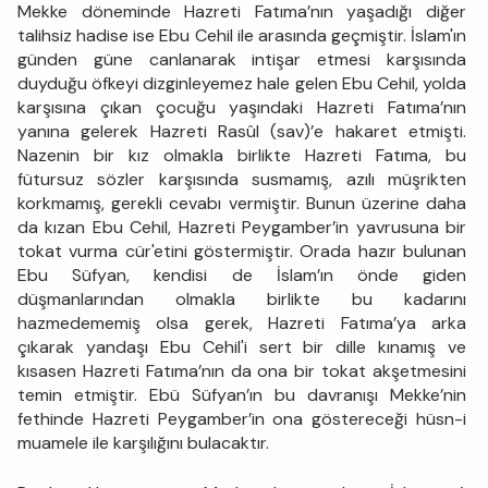
Mekke döneminde Hazreti Fatıma’nın yaşadığı diğer
talihsiz hadise ise Ebu Cehil ile arasında geçmiştir. İslam'ın
günden güne canlanarak intişar etmesi karşısında
duyduğu öfkeyi dizginleyemez hale gelen Ebu Cehil, yolda
karşısına çıkan çocuğu yaşındaki Hazreti Fatıma’nın
yanına gelerek Hazreti Rasûl (sav)’e hakaret etmişti.
Nazenin bir kız olmakla birlikte Hazreti Fatıma, bu
fütursuz sözler karşısında susmamış, azılı müşrikten
korkmamış, gerekli cevabı vermiştir. Bunun üzerine daha
da kızan Ebu Cehil, Hazreti Peygamber’in yavrusuna bir
tokat vurma cür'etini göstermiştir. Orada hazır bulunan
Ebu Süfyan, kendisi de İslam’ın önde giden
düşmanlarından olmakla birlikte bu kadarını
hazmedememiş olsa gerek, Hazreti Fatıma’ya arka
çıkarak yandaşı Ebu Cehil'i sert bir dille kınamış ve
kısasen Hazreti Fatıma’nın da ona bir tokat akşetmesini
temin etmiştir. Ebü Süfyan’ın bu davranışı Mekke’nin
fethinde Hazreti Peygamber’in ona göstereceği hüsn-i
muamele ile karşılığını bulacaktır.