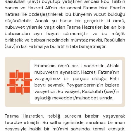
Rasûlullah (sav)'ı büyütüp yetiştiren amcası Ebu Talib'in
hanımı ve Hazreti Ali'nin de annesi Fatıma bint Esed'in
hatırası ile özdeşleştirilerek bu künyenin vücut bulduğu
düşünülebilir. Ancak şu husus bir gerçektir ki ömrü,
nübüvvet yılları ile yaşıt olan Fatıma Hazretleri bir an bile
babasından ayrı hayat sürmemiştir ve bu müşfik
birliktelik ve babası nezdindeki mümtaz mevkii, Rasûlullah
(sav)'ın kızı Fatıma'ya bu latif hitabı bahşetmiştir.
Fatıma'nın ömrü asr-ı saadettir. Ahlaki
nübüvvetin aynasıdır. Hazreti Fatıma'nın
vazgeçilmez bir parçası olduğu Ehl-i
beyti sevmek, Peygamberimiz'in bizlere
vasiyetidir. Bu vasiyet, Rasûlullah (sav)'ın
aşıladığı meveddet/muhabbet sırrıdır.
Fatıma Hazretleri, tebliğ sürecini birebir yaşayarak
tecrübe etmiştir. Bu safha içerisinde, sarsılmaz bir iman
neşvesiyle hakiki bir mü’mini şahsında temsil etmiştir.