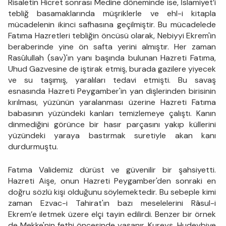
Risaletin Hicret sonrası Medine döneminde ise, İslamiyet’i
tebliğ basamaklarında müşriklerle ve ehl-i kitapla
mücadelenin ikinci safhasına geçilmiştir. Bu mücadelede
Fatıma Hazretleri tebliğin öncüsü olarak, Nebiyyi Ekrem'in
beraberinde yine ön safta yerini almıştır. Her zaman
Rasûlullah (sav)'ın yanı başında bulunan Hazreti Fatıma,
Uhud Gazvesine de iştirak etmiş, burada gazilere yiyecek
ve su taşımış, yaralıları tedavi etmişti. Bu savaş
esnasında Hazreti Peygamber'in yan dişlerinden birisinin
kırılması, yüzünün yaralanması üzerine Hazreti Fatıma
babasının yüzündeki kanları temizlemeye çalıştı. Kanın
dinmediğini görünce bir hasır parçasını yakıp küllerini
yüzündeki yaraya bastırmak suretiyle akan kanı
durdurmuştu.
Fatıma Validemiz dürüst ve güvenilir bir şahsiyetti.
Hazreti Aişe, onun Hazreti Peygamber'den sonraki en
doğru sözlü kişi olduğunu söylemektedir. Bu sebeple kimi
zaman Ezvac-i Tahirat'ın bazı meselelerini Râsul-i
Ekrem’e iletmek üzere elçi tayin edilirdi. Benzer bir örnek
de Mekke'nin fethi öncesinde yaşanır. Kureyş, Hudeybiye