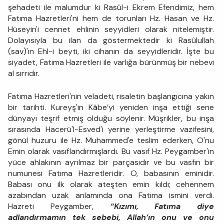
şehadeti ile malumdur ki Rasûl-i Ekrem Efendimiz, hem
Fatıma Hazretleri'ni hem de torunları Hz. Hasan ve Hz.
Hüseyin'i cennet ehlinin seyyidleri olarak nitelemiştir.
Dolayısıyla bu ilan da göstermektedir ki Rasûlullah
(sav)'ın Ehl-i beyti, iki cihanın da seyyidleridir. İşte bu
siyadet, Fatıma Hazretleri ile varlığa bürünmüş bir nebevi
al sırrıdır.
Fatıma Hazretleri'nin veladeti, risaletin başlangıcına yakın
bir tarihti. Kureyş'in Kâbe’yi yeniden inşa ettiği sene
dünyayı teşrif etmiş olduğu söylenir. Müşrikler, bu inşa
sırasında Hacerü'l-Esved'i yerine yerleştirme vazifesini,
gönül huzuru ile Hz. Muhammed'e teslim ederken, O'nu
Emin olarak vasıflandırmışlardı. Bu vasıf Hz. Peygamber'in
yüce ahlakının ayrılmaz bir parçasıdır ve bu vasfın bir
numunesi Fatıma Hazretleridir. O, babasının eminidir.
Babası onu ilk olarak ateşten emin kıldı; cehennem
azabından uzak anlamında ona Fatıma ismini verdi.
Hazreti Peygamber,
“Kızımı, Fatıma diye
adlandırmamın tek sebebi, Allah’ın onu ve onu