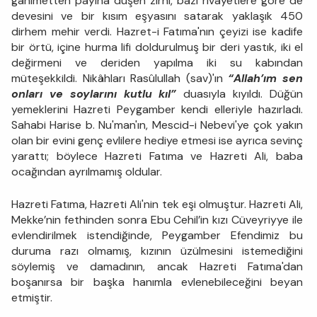
ganimetten payına düşen zırhı, bazı rivayetlere göre de
devesini ve bir kısım eşyasını satarak yaklaşık 450
dirhem mehir verdi. Hazret-i Fatıma'nın çeyizi ise kadife
bir örtü, içine hurma lifi doldurulmuş bir deri yastık, iki el
değirmeni ve deriden yapılma iki su kabından
müteşekkildi. Nikâhları Rasûlullah (sav)'ın
“Allah’ım sen
onları ve soylarını kutlu kıl”
duasıyla kıyıldı. Düğün
yemeklerini Hazreti Peygamber kendi elleriyle hazırladı.
Sahabi Harise b. Nu'man'ın, Mescid-i Nebevi'ye çok yakın
olan bir evini genç evlilere hediye etmesi ise ayrıca sevinç
yarattı; böylece Hazreti Fatıma ve Hazreti Ali, baba
ocağından ayrılmamış oldular.
Hazreti Fatıma, Hazreti Ali'nin tek eşi olmuştur. Hazreti Ali,
Mekke’nin fethinden sonra Ebu Cehil’in kızı Cüveyriyye ile
evlendirilmek istendiğinde, Peygamber Efendimiz bu
duruma razı olmamış, kızının üzülmesini istemediğini
söylemiş ve damadının, ancak Hazreti Fatıma'dan
boşanırsa bir başka hanımla evlenebileceğini beyan
etmiştir.