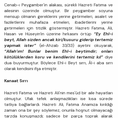
Cenab-ı Peygamber'in alakası, sürekli Hazreti Fatıma ve
ailesinin üzerinde olmuştur. Bir peygamber soyuna
mensup olmanın gereklerini yerine getirmeleri, asalet ve
faziletlerini muhafaza etmeleri, ibadetlerini yerine
getirmeleri için titizlik göstermiştir. Hazreti Fatıma, Ali,
Hasan ve Hüseyin’in üzerine hırkasını örtüp
“Ey Ehl-i
beyt, Allah sizden ancak kiri/kusuru giderip tertemiz
yapmak ister”
(el-Ahzab 33/33) ayetini okuyarak,
“Allah’ım! Bunlar benim Ehl-i beytimdir; onları
kötülüklerden koru ve kendilerini tertemiz kıl”
diye
dua buyurmuştur. Böylece Ehl-i Beyt sırrı, Âl-i aba sırrı
olarak kendisini ifşa etmiştir.
Kanaat Sırrı
Hazreti Fatıma ve Hazreti Ali'nin mes'ûd bir aile hayatları
olmuştur. Ufak tefek anlaşmazlıkları ise kısa sürede
tatlıya bağlarlardı. Hazreti Ali, Fatıma Anamıza kırıldığı
zaman ona bir şey söylemez, onunla hoşnut olmayacağı
tarzda konuşmazdı; sadece bir parça toprak alarak