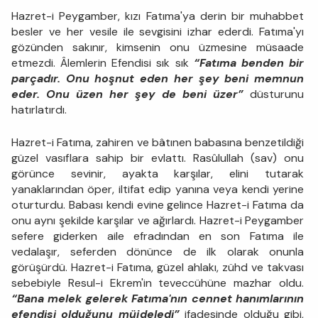
Hazret-i Peygamber, kızı Fatıma'ya derin bir muhabbet
besler ve her vesile ile sevgisini izhar ederdi. Fatıma'yı
gözünden sakınır, kimsenin onu üzmesine müsaade
etmezdi. Âlemlerin Efendisi sık sık
“Fatıma benden bir
parçadır. Onu hoşnut eden her şey beni memnun
eder. Onu üzen her şey de beni üzer”
düsturunu
hatırlatırdı.
Hazret-i Fatıma, zahiren ve bâtınen babasına benzetildiği
güzel vasıflara sahip bir evlattı. Rasûlullah (sav) onu
görünce sevinir, ayakta karşılar, elini tutarak
yanaklarından öper, iltifat edip yanına veya kendi yerine
oturturdu. Babası kendi evine gelince Hazret-i Fatıma da
onu aynı şekilde karşılar ve ağırlardı. Hazret-i Peygamber
sefere giderken aile efradından en son Fatıma ile
vedalaşır, seferden dönünce de ilk olarak onunla
görüşürdü. Hazret-i Fatıma, güzel ahlakı, zühd ve takvası
sebebiyle Resul-i Ekrem'in teveccühüne mazhar oldu.
“Bana melek gelerek Fatıma'nın cennet hanımlarının
efendisi olduğunu müjdeledi”
ifadesinde olduğu gibi,