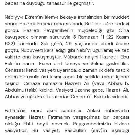
babasına duyduğu tahassür ile geçmiştir.
Nebiyy-i Ekrem'in âlem-i bekaya irtihalinden bir müddet
sonra Hazreti Fatıma rahatsızlandı. Belli bir süre tedavi
gördü. Hazreti Peygamber'in müjdelediği gibi O'na
kavuşacak olmanın süruruyla 3 Ramazan 11 (22 Kasım
632) tarihinde Salı günü, 29 yaşlarında ebedi âleme
göçtü. Nübüvveti karşıladığı gibi Nebi'yi uğurlamış ve tez
vakitte ona kavuşmuştur. Mübarek na’şını Hazret-i Ebu
Bekir'in hanımı Esma bint Umeys ve Selma gaslettiler.
Cenazesi kendi vasiyeti uyarınca, o zaman ilk defa tatbik
edilen bir usulle üst kısmı kapalı bir şekilde tabut içinde
taşındı. Cenaze namazını Hazreti Ali (veya Abbas b.
Abdülmuttalib) kıldırdı. Vasiyeti üzerine gece, Hazreti Ali,
Abbas ve oğlu Fazl tarafından Cennetü'l-Baki' da sırlandı.
Fatıma'nın ömrü asr-ı saadettir. Ahlaki nübüvvetin
aynasıdır. Hazreti Fatıma'nın vazgeçilmez bir parçası
olduğu Ehl-i beyti sevmek, Peygamberimiz'in bizlere
vasiyetidir. Bu vasiyet, Rasûlullah (sav)'ın aşıladığı