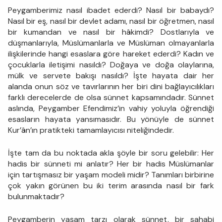
Peygamberimiz nasıl ibadet ederdi? Nasıl bir babaydı?
Nasıl bir eş, nasıl bir devlet adamı, nasıl bir öğretmen, nasıl
bir kumandan ve nasıl bir hâkimdi? Dostlarıyla ve
düşmanlarıyla, Müslümanlarla ve Müslüman olmayanlarla
ilişkilerinde hangi esaslara göre hareket ederdi? Kadın ve
çocuklarla iletişimi nasıldı? Doğaya ve doğa olaylarına,
mülk ve servete bakışı nasıldı? İşte hayata dair her
alanda onun söz ve tavırlarının her biri dini bağlayıcılıkları
farklı derecelerde de olsa sünnet kapsamındadır. Sünnet
aslında, Peygamber Efendimiz’in vahiy yoluyla öğrendiği
esasların hayata yansımasıdır. Bu yönüyle de sünnet
Kur’ân’ın pratikteki tamamlayıcısı niteliğindedir.
İşte tam da bu noktada akla şöyle bir soru gelebilir: Her
hadis bir sünneti mi anlatır? Her bir hadis Müslümanlar
için tartışmasız bir yaşam modeli midir? Tanımları birbirine
çok yakın görünen bu iki terim arasında nasıl bir fark
bulunmaktadır?
Peygamberin yaşam tarzı olarak sünnet, bir sahabi