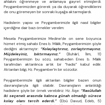
ahlakını öğrenmeye ve anlamaya gayret etmişlerdi.
Peygamberimizden görerek ya da duyarak öğrendiklerini
de onu göremeyen bir sonraki kuşağa aktarmışlardı.
Hadislerin yapısı ve Peygamberimizle ilgili nasıl bilgiler
içerdiğine dair bazı örnekler verelim:
Mesela Peygamberimize Medine’de on sene boyunca
hizmet etmiş sahabi Enes b. Mâlik, Peygamberimizin şöyle
dediğini aktarmıştır:
“Kolaylaştırınız, zorlaştırmayınız.
Müjdeleyiniz, bıktırmayınız.”
(Buhârî, İlim, 11)
Peygamberimizin bu sözü, sahabeden Enes b. Mâlik
tarafından aktarılınca artık bir “hadis” kabul edilir.
Aktarılan bilgi, Hz. Peygamber’in bir sözüdür.
Peygamberimizle ilgili aktarılan bilgiler bazen onun
davranışlarıyla ilgili olabilir. Davranışların anlatıldığı
hadislere şöyle bir örnek verebiliriz: Hz. Âişe:
“Rasûlullah
iki seçenek arasında kalınca günah olmadığı sürece
kolay olanı tercih ederdi.”
(Ebû Davud, Edeb, 5)