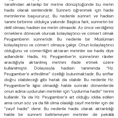
tarafından aktarılıp bir metne dönüştüğünde bu metin
hadis olarak isimlendirilir. Sünneti öğrenmek için hadis
metinlerine başvururuz. Bu nedenle sünnet ve hadisin
tanımı birbirine oldukça yakındır. Başlıca fark, sünnetin bir
delil olması, hadisin ise metin olmasıdır. Az önce verdiğimiz
örneklere dönecek olursak kolaylaştırıcı ve cömert olmak
Peygamberin sünnetidir. Bu nedenle bir Müslüman
kolaylaştırıcı ve cömert olmaya çalışır. Onun kolaylaştırıcı
olduğunu ve cömertliğini aktaran metinler ise hadis diye
adlandırılır. Hadis, Hz. Peygamber’in sünnetinin râviler
aracılığıyla aktarılmış metnini ifade etmek üzere
kullanılmıştır. Dolayısıyla hadisin tanımında “Hz.
Peygamber’e atfedilme” özelliği bulunmaktadır. Bu atıflar
doğru olabileceği gibi hatalı da olabilir. Bu nedenle Hz.
Peygamber’le ilgisi olmadığı halde sonraki dönemlerde
onun adına uydurulan metinler için “uydurma hadis” terimi
kullanılır. Ya da Hz. Peygamber’e ait olduğu iddia edilen
ama onun söz ya da fiili olma olasılığı zayıf metinler için de
“zayıf hadis” denir. Bu nedenle hadis olarak aktarıldığı
halde bir sünneti belirlemeyen metinler de pekâlâ