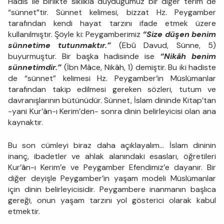
Hadis ile birlikte sıklıkla duyduğumuz bir diğer terim de
“sünnet”tir. Sünnet kelimesi, bizzat Hz. Peygamber
tarafından kendi hayat tarzını ifade etmek üzere
kullanılmıştır. Şöyle ki: Peygamberimiz
“Size düşen benim
sünnetime tutunmaktır.”
(Ebû Davud, Sünne, 5)
buyurmuştur. Bir başka hadisinde ise
“Nikâh benim
sünnetimdir.”
(İbn Mâce, Nikâh, 1) demiştir. Bu iki hadiste
de “sünnet” kelimesi Hz. Peygamber’in Müslümanlar
tarafından takip edilmesi gereken sözleri, tutum ve
davranışlarının bütünüdür. Sünnet, İslam dininde Kitap’tan
-yani Kur’ân-ı Kerim’den- sonra dinin belirleyicisi olan ana
kaynaktır.
Bu son cümleyi biraz daha açıklayalım… İslam dininin
inanç, ibadetler ve ahlak alanındaki esasları, öğretileri
Kur’ân-ı Kerim’e ve Peygamber Efendimiz’e dayanır. Bir
diğer deyişle Peygamber’in yaşam modeli Müslümanlar
için dinin belirleyicisidir. Peygambere inanmanın başlıca
gereği, onun yaşam tarzını yol gösterici olarak kabul
etmektir.