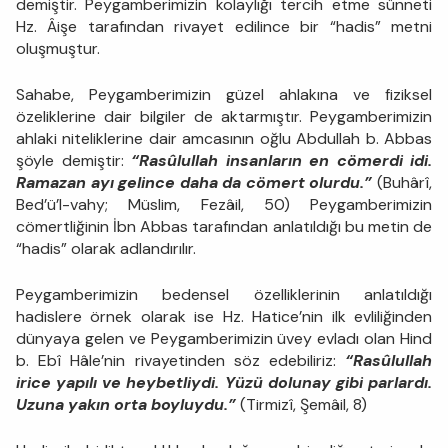
demiştir. Peygamberimizin kolaylığı tercih etme sünneti
Hz. Âişe tarafından rivayet edilince bir “hadis” metni
oluşmuştur.
Sahabe, Peygamberimizin güzel ahlakına ve fiziksel
özeliklerine dair bilgiler de aktarmıştır. Peygamberimizin
ahlaki niteliklerine dair amcasının oğlu Abdullah b. Abbas
şöyle demiştir:
“Rasûlullah insanların en cömerdi idi.
Ramazan ayı gelince daha da cömert olurdu.”
(Buhârî,
Bed’ü’l-vahy; Müslim, Fezâil, 50) Peygamberimizin
cömertliğinin İbn Abbas tarafından anlatıldığı bu metin de
“hadis” olarak adlandırılır.
Peygamberimizin bedensel özelliklerinin anlatıldığı
hadislere örnek olarak ise Hz. Hatice’nin ilk evliliğinden
dünyaya gelen ve Peygamberimizin üvey evladı olan Hind
b. Ebî Hâle’nin rivayetinden söz edebiliriz:
“Rasûlullah
irice yapılı ve heybetliydi. Yüzü dolunay gibi parlardı.
Uzuna yakın orta boyluydu.”
(Tirmizî, Şemâil, 8)