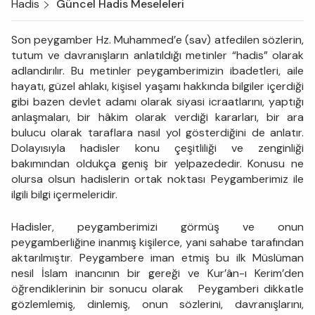
Hadis
Güncel Hadis Meseleleri
Son peygamber Hz. Muhammed’e (sav) atfedilen sözlerin,
tutum ve davranışların anlatıldığı metinler “hadis” olarak
adlandırılır. Bu metinler peygamberimizin ibadetleri, aile
hayatı, güzel ahlakı, kişisel yaşamı hakkında bilgiler içerdiği
gibi bazen devlet adamı olarak siyasi icraatlarını, yaptığı
anlaşmaları, bir hâkim olarak verdiği kararları, bir ara
bulucu olarak taraflara nasıl yol gösterdiğini de anlatır.
Dolayısıyla hadisler konu çeşitliliği ve zenginliği
bakımından oldukça geniş bir yelpazededir. Konusu ne
olursa olsun hadislerin ortak noktası Peygamberimiz ile
ilgili bilgi içermeleridir.
Hadisler, peygamberimizi görmüş ve onun
peygamberliğine inanmış kişilerce, yani sahabe tarafından
aktarılmıştır. Peygambere iman etmiş bu ilk Müslüman
nesil İslam inancının bir gereği ve Kur’ân-ı Kerim’den
öğrendiklerinin bir sonucu olarak Peygamberi dikkatle
gözlemlemiş, dinlemiş, onun sözlerini, davranışlarını,