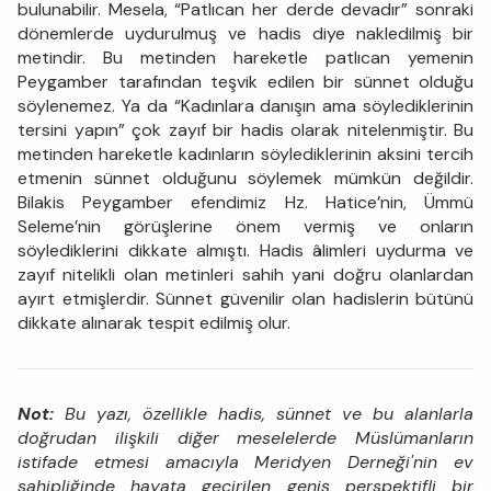
bulunabilir. Mesela, “Patlıcan her derde devadır” sonraki
dönemlerde uydurulmuş ve hadis diye nakledilmiş bir
metindir. Bu metinden hareketle patlıcan yemenin
Peygamber tarafından teşvik edilen bir sünnet olduğu
söylenemez. Ya da “Kadınlara danışın ama söylediklerinin
tersini yapın” çok zayıf bir hadis olarak nitelenmiştir. Bu
metinden hareketle kadınların söylediklerinin aksini tercih
etmenin sünnet olduğunu söylemek mümkün değildir.
Bilakis Peygamber efendimiz Hz. Hatice’nin, Ümmü
Seleme’nin görüşlerine önem vermiş ve onların
söylediklerini dikkate almıştı. Hadis âlimleri uydurma ve
zayıf nitelikli olan metinleri sahih yani doğru olanlardan
ayırt etmişlerdir. Sünnet güvenilir olan hadislerin bütünü
dikkate alınarak tespit edilmiş olur.
Not:
Bu yazı, özellikle hadis, sünnet ve bu alanlarla
doğrudan ilişkili diğer meselelerde Müslümanların
istifade etmesi amacıyla Meridyen Derneği'nin ev
sahipliğinde hayata geçirilen geniş perspektifli bir