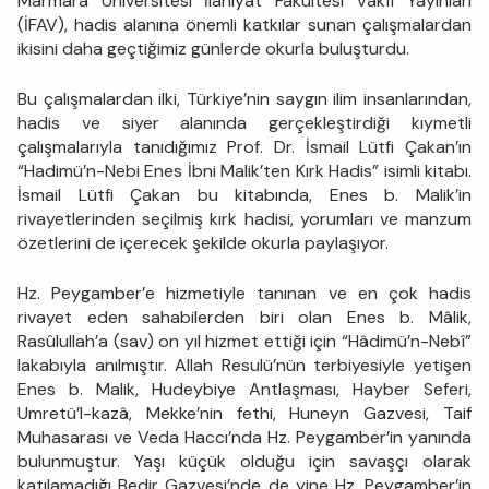
Marmara Üniversitesi İlahiyat Fakültesi Vakfı Yayınları
(İFAV), hadis alanına önemli katkılar sunan çalışmalardan
ikisini daha geçtiğimiz günlerde okurla buluşturdu.
Bu çalışmalardan ilki, Türkiye’nin saygın ilim insanlarından,
hadis ve siyer alanında gerçekleştirdiği kıymetli
çalışmalarıyla tanıdığımız Prof. Dr. İsmail Lütfi Çakan’ın
“Hadimü’n-Nebi Enes İbni Malik’ten Kırk Hadis” isimli kitabı.
İsmail Lütfi Çakan bu kitabında, Enes b. Malik’in
rivayetlerinden seçilmiş kırk hadisi, yorumları ve manzum
özetlerini de içerecek şekilde okurla paylaşıyor.
Hz. Peygamber’e hizmetiyle tanınan ve en çok hadis
rivayet eden sahabilerden biri olan Enes b. Mâlik,
Rasûlullah’a (sav) on yıl hizmet ettiği için “Hâdimü’n-Nebî”
lakabıyla anılmıştır. Allah Resulü’nün terbiyesiyle yetişen
Enes b. Malik, Hudeybiye Antlaşması, Hayber Seferi,
Umretü’l-kazâ, Mekke’nin fethi, Huneyn Gazvesi, Taif
Muhasarası ve Veda Haccı’nda Hz. Peygamber’in yanında
bulunmuştur. Yaşı küçük olduğu için savaşçı olarak
katılamadığı Bedir Gazvesi’nde de yine Hz. Peygamber’in