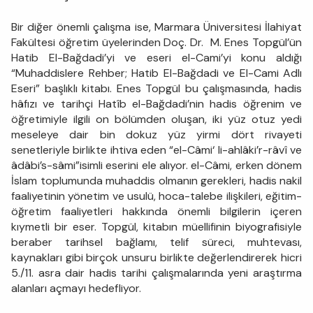
Bir diğer önemli çalışma ise, Marmara Üniversitesi İlahiyat
Fakültesi öğretim üyelerinden Doç. Dr. M. Enes Topgül’ün
Hatib El-Bağdadi’yi ve eseri el-Cami’yi konu aldığı
“Muhaddislere Rehber; Hatib El-Bağdadi ve El-Cami Adlı
Eseri” başlıklı kitabı. Enes Topgül bu çalışmasında, hadis
hâfızı ve tarihçi Hatîb el-Bağdadi’nin hadis öğrenim ve
öğretimiyle ilgili on bölümden oluşan, iki yüz otuz yedi
meseleye dair bin dokuz yüz yirmi dört rivayeti
senetleriyle birlikte ihtiva eden “el-Câmi‘ li-ahlâki’r-râvî ve
âdâbi’s-sâmi”isimli eserini ele alıyor. el-Câmi, erken dönem
İslam toplumunda muhaddis olmanın gerekleri, hadis nakil
faaliyetinin yönetim ve usulü, hoca-talebe ilişkileri, eğitim-
öğretim faaliyetleri hakkında önemli bilgilerin içeren
kıymetli bir eser. Topgül, kitabın müellifinin biyografisiyle
beraber tarihsel bağlamı, telif süreci, muhtevası,
kaynakları gibi birçok unsuru birlikte değerlendirerek hicri
5./11. asra dair hadis tarihi çalışmalarında yeni araştırma
alanları açmayı hedefliyor.