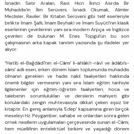
İsnadın Satır Araları, Ravi: Hicri İkinci Asırda Bir
Muhaddis’in İlim Serüveni, İsnadı Okumak, Alimler
Meclisler, Raviler: Bir Kitabın Serüveni gibi telif eserleriyle
birlikte İmam Şafii, İmam Beyhakî ve İmam Suyûtî’nin klasik
eserlerinin çevirilerinin yanı sıra modern Arpça ve İngilizce
çevirileri de bulunan M. Enes Topgül’ün bu son
çalışmasının arka kapak tanıtım yazısında şu ifadeler yer
alıyor:
“Hatîb el-Bağdâdî’nin el-Câmi’ li-ahlâki’r-râvî ve âdâbi’s-
sâmi’ adlı eseri, erken dönem İslam toplumunda muhaddis
olmanın gerekleri ve hadis nakil faaliyetleri hakkında
önemli bilgiler vermesinin yanı sıra İslam eğitim tarihiyle
ilgilenenler için eğitim-öğretim faaliyetleri, hoca ve
talebenin sorumlulukları ve derslerin mahiyeti gibi
konulardaki zengin muhtevasıyla dikkat çeken eşsiz bir
kitaptır. En geniş anlamıyla ‘Edep’ kapsamına giren birçok
meseleyi Hz. Peygamber, sahabe ve onlardan sonra gelen
örnek nesillerin uygulamaları çerçevesinde sunan el-Câmi,
hem müellifinin entelektüel birikimi ve yaşadığı dönem