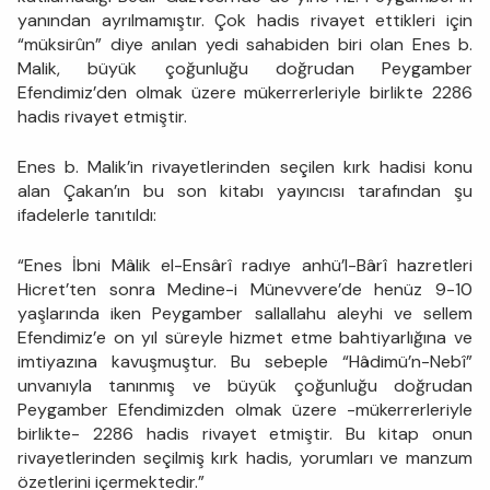
yanından ayrılmamıştır. Çok hadis rivayet ettikleri için
“müksirûn” diye anılan yedi sahabiden biri olan Enes b.
Malik, büyük çoğunluğu doğrudan Peygamber
Efendimiz’den olmak üzere mükerrerleriyle birlikte 2286
hadis rivayet etmiştir.
Enes b. Malik’in rivayetlerinden seçilen kırk hadisi konu
alan Çakan’ın bu son kitabı yayıncısı tarafından şu
ifadelerle tanıtıldı:
“Enes İbni Mâlik el-Ensârî radıye anhü’l-Bârî hazretleri
Hicret’ten sonra Medine-i Münevvere’de henüz 9-10
yaşlarında iken Peygamber sallallahu aleyhi ve sellem
Efendimiz’e on yıl süreyle hizmet etme bahtiyarlığına ve
imtiyazına kavuşmuştur. Bu sebeple “Hâdimü’n-Nebî”
unvanıyla tanınmış ve büyük çoğunluğu doğrudan
Peygamber Efendimizden olmak üzere -mükerrerleriyle
birlikte- 2286 hadis rivayet etmiştir. Bu kitap onun
rivayetlerinden seçilmiş kırk hadis, yorumları ve manzum
özetlerini içermektedir.”