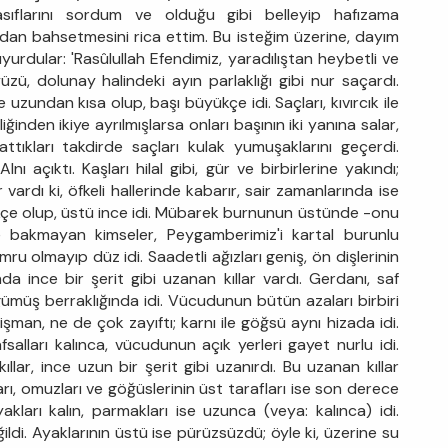
sıflarını sordum ve olduğu gibi belleyip hafızama
dan bahsetmesini rica ettim. Bu isteğim üzerine, dayım
yurdular: 'Rasûlullah Efendimiz, yaradılıştan heybetli ve
ü, dolunay halindeki ayın parlaklığı gibi nur saçardı.
uzundan kısa olup, başı büyükçe idi. Saçları, kıvırcık ile
liğinden ikiye ayrılmışlarsa onları başının iki yanına salar,
attıkları takdirde saçları kulak yumuşaklarını geçerdi.
 açıktı. Kaşları hilal gibi, gür ve birbirlerine yakındı;
r vardı ki, öfkeli hallerinde kabarır, sair zamanlarında ise
ekçe olup, üstü ince idi. Mübarek burnunun üstünde -onu
e bakmayan kimseler, Peygamberimiz'i kartal burunlu
mru olmayıp düz idi. Saadetli ağızları geniş, ön dişlerinin
a ince bir şerit gibi uzanan kıllar vardı. Gerdanı, saf
ümüş berraklığında idi. Vücudunun bütün azaları birbiri
şişman, ne de çok zayıftı; karnı ile göğsü aynı hizada idi.
alları kalınca, vücudunun açık yerleri gayet nurlu idi.
llar, ince uzun bir şerit gibi uzanırdı. Bu uzanan kıllar
arı, omuzları ve göğüslerinin üst tarafları ise son derece
 ayakları kalın, parmakları ise uzunca (veya: kalınca) idi.
ildi. Ayaklarının üstü ise pürüzsüzdü; öyle ki, üzerine su