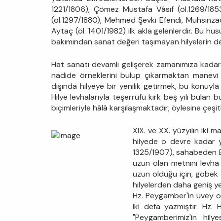
1221/1806), Çömez Mustafa Vâsıf (öl.1269/185
(öl.1297/1880), Mehmed Şevki Efendi, Muhsinzad
Aytaç (öl. 1401/1982) ilk akla gelenlerdir. Bu hu
bakımından sanat değeri taşımayan hilyelerin de 
Hat sanatı devamlı gelişerek zamanımıza kadar e
nadide örneklerini bulup çıkarmaktan manevi h
dışında hilyeye bir yenilik getirmek, bu konuyla 
Hilye levhalarıyla teşerrüfü kırk beş yılı bulan 
biçimleriyle hâlâ karşılaşmaktadır; öylesine çeşit
XIX. ve XX. yüzyılın iki m
hilyede o devre kadar ya
1325/1907), sahabeden Ebû
uzun olan metnini levha 
uzun olduğu için, göbek v
hilyelerden daha geniş ye
Hz. Peygamber'in üvey oğ
iki defa yazmıştır. Hz. 
"Peygamberimiz'in hily