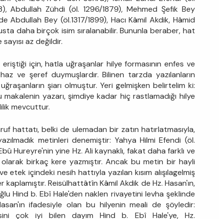
3), Abdullah Zühdi (öl. 1296/1879), Mehmed Şefik Bey
e Abdullah Bey (öl.1317/1899), Hacı Kâmil Akdik, Hâmid
susta daha birçok isim sıralanabilir. Bununla beraber, hat
sayısı az değildir.
riştiği için, hatla uğraşanlar hilye formasının enfes ve
az ve şeref duymuşlardır. Bilinen tarzda yazılanların
uğraşanların şiarı olmuştur. Yeri gelmişken belirtelim ki:
bu makalenin yazarı, şimdiye kadar hiç rastlamadığı hilye
lilik mevcuttur.
aruf hattatı, belki de ulemadan bir zatın hatırlatmasıyla,
zılmadık metinleri denemiştir: Yahya Hilmi Efendi (öl.
 Hureyre'nin yine Hz. Ali kaynaklı, fakat daha farklı ve
olarak birkaç kere yazmıştır. Ancak bu metin bir hayli
e etek içindeki nesih hattıyla yazılan kısım alışılagelmiş
r kaplamıştır. Reisülhattâtîn Kâmil Akdik de Hz. Hasan'ın,
lu Hind b. Ebî Hale'den naklen rivayetini levha şeklinde
Hasan'ın ifadesiyle olan bu hilyenin meali de şöyledir:
esini çok iyi bilen dayım Hind b. Ebî Hale'ye, Hz.