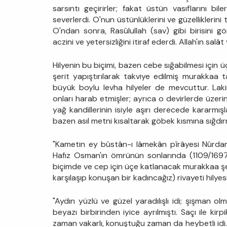
sarsıntı geçirirler; fakat üstün vasıflarını 
severlerdi. O'nun üstünlüklerini ve güzellikleri
O'ndan sonra, Rasûlullah (sav) gibi birisini
aczini ve yetersizliğini itiraf ederdi. Allah'ın sal
Hilyenin bu biçimi, bazen cebe sığabilmesi için 
şerit yapıştırılarak takviye edilmiş murakkaa t
büyük boylu levha hilyeler de mevcuttur. Laki
onları harab etmişler; ayrıca o devirlerde üzeri
yağ kandillerinin isiyle aşırı derecede kararmış
bazen asıl metni kısaltarak göbek kısmına sığdır
"Kametin ey bûstân-ı lâmekân pîrâyesi Nûrdan 
Hafız Osman'ın ömrünün sonlarında (1109/1697)
biçimde ve cep için üçe katlanacak murakkaa ş
karşılaşıp konuşan bir kadıncağız) rivayeti hilyes
"Aydın yüzlü ve güzel yaradılışlı idi; şişman olm
beyazı birbirinden iyice ayrılmıştı. Saçı ile kirp
zaman vakarlı, konuştuğu zaman da heybetli idi. 