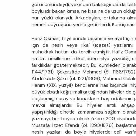
görünümündeydi; yakından bakıldığında da tatlı
boylu idi; bakan kimse, ne kısa ne de uzun olduğ
nur yüzlü olanıydı. Arkadaşları, ortalarına 
hemen buyruğunu yerine getirirlerdi. Konuşması to
Hafız Osman, hilyelerinde besmele ve âyet için s
için de nesih veya rıka’ (icazet) yazılarını
muhakkak hattını da tercih etmiştir. Hafız Osma
hattat nesillerine intikal eden hilye yazıcılığı, 
farklılıklar göstermektedir. Bu cümleden olarak
1144/1731), Şekerzâde Mehmed (öl. 1166/1752).
Abdülkâdir Şükri (öl. 1221/1806), Mahmud Celâle
Hanım (XIX. yüzyıl) kendilerine has biçimde hily
büyük ebatlı kağıt imali arttığından hilyeler d
başlanmış; saray ve konakların baş odalarının g
mevkii almışlardır. Bu hilyeler artık ahşa
yapıştırıldığı cihetle, zamanımıza sağlam olarak
yazmayı, her boyda olmak üzere 200 civarında
Mustafa İzzet Efendi (öl. 1293/1876) başlatmı
nesih yazıları da böyle hilyelerde celî vasfı