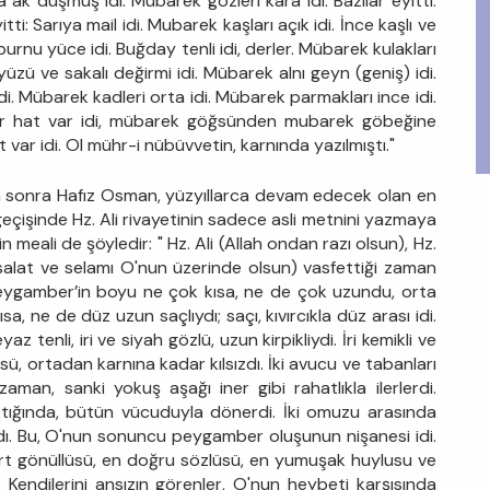
 ak düşmüş idi. Mübarek gözleri kara idi. Bazılar eyitti:
yitti: Sarıya mail idi. Mubarek kaşları açık idi. İnce kaşlı ve
k burnu yüce idi. Buğday tenli idi, derler. Mübarek kulakları
üzü ve sakalı değirmi idi. Mübarek alnı geyn (geniş) idi.
. Mübarek kadleri orta idi. Mübarek parmakları ince idi.
â bir hat var idi, mübarek göğsünden mubarek göbeğine
ar idi. Ol mühr-i nübüvvetin, karnında yazılmıştı."
den sonra Hafız Osman, yüzyıllarca devam edecek olan en
geçişinde Hz. Ali rivayetinin sadece asli metnini yazmaya
in meali de şöyledir: " Hz. Ali (Allah ondan razı olsun), Hz.
 salat ve selamı O'nun üzerinde olsun) vasfettiği zaman
Peygamber’in boyu ne çok kısa, ne de çok uzundu, orta
ısa, ne de düz uzun saçlıydı; saçı, kıvırcıkla düz arası idi.
z tenli, iri ve siyah gözlü, uzun kirpikliydi. İri kemikli ve
, ortadan karnına kadar kılsızdı. İki avucu ve tabanları
man, sanki yokuş aşağı iner gibi rahatlıkla ilerlerdi.
tığında, bütün vücuduyla dönerdi. İki omuzu arasında
ı. Bu, O'nun sonuncu peygamber oluşunun nişanesi idi.
rt gönüllüsü, en doğru sözlüsü, en yumuşak huylusu ve
. Kendilerini ansızın görenler, O'nun heybeti karşısında