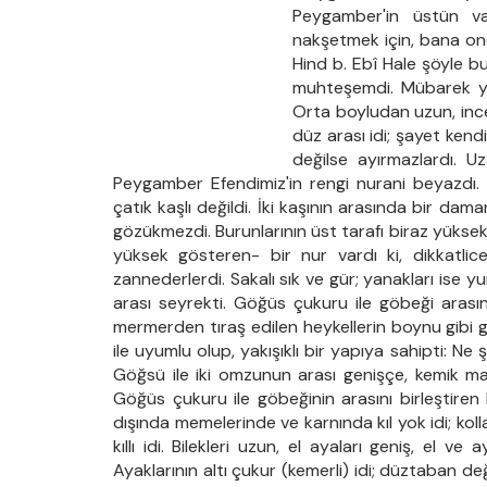
Peygamber'in üstün va
nakşetmek için, bana on
Hind b. Ebî Hale şöyle bu
muhteşemdi. Mübarek yüz
Orta boyludan uzun, ince 
düz arası idi; şayet kendi
değilse ayırmazlardı. Uz
Peygamber Efendimiz'in rengi nurani beyazdı. Alnı
çatık kaşlı değildi. İki kaşının arasında bir dama
gözükmezdi. Burunlarının üst tarafı biraz yüks
yüksek gösteren- bir nur vardı ki, dikkatlic
zannederlerdi. Sakalı sık ve gür; yanakları ise yu
arası seyrekti. Göğüs çukuru ile göbeği arasınd
mermerden tıraş edilen heykellerin boynu gibi g
ile uyumlu olup, yakışıklı bir yapıya sahipti: Ne 
Göğsü ile iki omzunun arası genişçe, kemik mafs
Göğüs çukuru ile göbeğinin arasını birleştiren kı
dışında memelerinde ve karnında kıl yok idi; koll
kıllı idi. Bilekleri uzun, el ayaları geniş, el ve
Ayaklarının altı çukur (kemerli) idi; düztaban değ