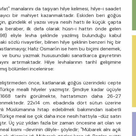
sıfat" manalarını da taşıyan hilye kelimesi, hilye-i saadet
layıcı bir mahiyet kazanmaktadır. Eskiden beri göğüs
in, gündelik el yazısı veya nesih hattı ile küçük çapta
a beraber, ilk defa olarak hüsn-i hattın önde gelen
698) eliyle levha şeklinde yazılmış bulunduğu kabul
 sözlü rivayetler, bilinen hilye şeklinin benzeri hiç bir
astlanmayışı; Hafız Osman'ın ise hem bu biçimi denemek,
lmak ve bunu yazmak hususundaki sanatkarca gayretinin
yını artırmaktadır. Hilye levhalarının tarihî gelişimine
ış bölümleri incelenirse:
geliştirmeden önce, katlanarak göğüs üzerindeki cepte
Türkçe mealli hilyeler yazmıştır. Şimdiye kadar üçüyle
9/1668 tarihi görülmekte, hattatımızın daha 26-27
rlenmektedir. 22x14 cm. ebadında dört sütun üzerine
lı Müslümanına hitap edebilmek bakımından isabetli
 Türkçe meal ise çok daha ince nesih hattıyla -düz satırı
tır. Üç yüz yıldan fazla bir zaman öncesine ait olan ve
meal kısmı -devrinin diliyle- şöyledir; "Mübarek alnı açık