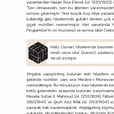
yazanlardan Hasan Rıza Efendi (öl. 1330/1920) ise
"Sen olmasaydın, ben bu âlemleri yaratmazdım.
üstüne çıkarmıştır. Yine büyük boy hilye yazanl
kullandığı gibi, hilyelerinde gubârî denilen çok
çiçek motifleri resmetmiştir. Hat sanatında hi
Peygamber'in on mucizesi) ve ayrıca tâûn (veba
Hafız Osman, hilyelerinde besmele v
nesih veya rıka’ (icazet) yazıları
tercih etmiştir.
Ahşaba yapıştırılmış bulunan eski hilyelerin ü
şeklinde tezhibin yanı sıra Medine-i Münevve
resmedilmiştir. Bu minyatürün bazı hilyelerde bes
köklü gelenekleri arasında bulunan icazetnamel
Mesela Sultan II. Mahmud (öl. 1255/1839), Filibeli
1360/1941) ve Şeyh Aziz Rifâi (öl. 1353/1934) 
yazarak hak kazanmışlardır. Alışılagelmiş biçim
yukarıda zikredilenlerden başka- Mustafa Küta