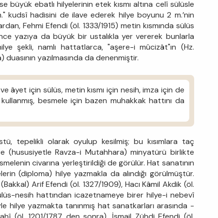
 büyük ebatlı hilyelerinin etek kısmı altına celî sülüsle
" kudsî hadisini de ilave ederek hilye boyunu 2 m.’nin
ardan, Fehmi Efendi (öl. 1333/1915) metin kısmında sülüs
 ince yazıya da büyük bir ustalıkla yer vererek bunlarla
lye şekli, namlı hattatlarca, "aşere-i mûcizât"ın (Hz.
) duasının yazılmasında da denenmiştir.
e âyet için sülüs, metin kısmı için nesih, imza için de
nı kullanmış, besmele için bazen muhakkak hattını da
stü, tepelikli olarak oyulup kesilmiş; bu kısımlara taç
re (hususiyetle Ravza-i Mutahhara) minyatürü birlikte
melenin civarına yerleştirildiği de görülür. Hat sanatının
erin (diploma) hilye yazmakla da alındığı görülmüştür.
 (Bakkal) Arif Efendi (öl. 1327/1909), Hacı Kâmil Akdik (öl.
sülüs-nesih hattından icazetnameye birer hilye-i nebevî
iyle hilye yazmakta tanınmış hat sanatkarları arasında -
hî (öl. 1201/1787 den sonra), İsmail Zühdi Efendi (öl.