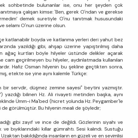
bilerek sohbetinde bulunanlar ise, onu her şeyden çok
ni tanıtmaya çalışan kimse: 'Ben, gerek O'ndan ve gerekse
 görmedim’ demek suretiyle O'nu tanıtmak hususundaki
ât ve selamı O'nun üzerine olsun.
üçe katlanabilir boyda ve katlanma yerleri deri yahut bez
arzında yazıldığı gibi, ahşap üzerine yapıştırılmış daha
n ağaç kurtları böyle hilyeler üstünde delikler açarak
ne cam geçirilmeyen bu hilyeler, aydınlatmada kullanılan
lardır. Hafız Osman hilyenin bu şekline geçtikten sonra,
mış, etekte ise yine aynı kalemle Türkçe:
bir servdir, düşmez zemine sayesi" beytini yazmıştır.
 yazdığı bilinen Hz. Ali rivayeti metinden başka, aynı
eklinde Ümm-i Ma'bed (hicret yolunda Hz. Peygamber'le
i de görülmüştür. Bu hilyenin meali de şöyledir;
adığı gibi zayıf ve ince de değildi. Gözlerinin siyahı ve
ik ve bıyıklarındaki kıllar gümrahtı. Sesi kalındı. Sustuğu
Uzaktan bakıldığında insanların en güzeli ve en sevimlisi