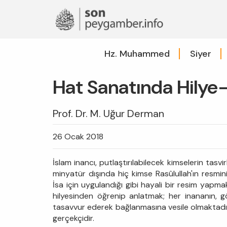
Hz. Muhammed
Siyer
Hat Sanatında Hilye-i
Prof. Dr. M. Uğur Derman
26 Ocak 2018
İslam inancı, putlaştırılabilecek kimselerin tasvi
minyatür dışında hiç kimse Rasûlullah'ın resmi
İsa için uygulandığı gibi hayali bir resim yapm
hilyesinden öğrenip anlatmak; her inananın, gö
tasavvur ederek bağlanmasına vesile olmaktadır. 
gerçekçidir.