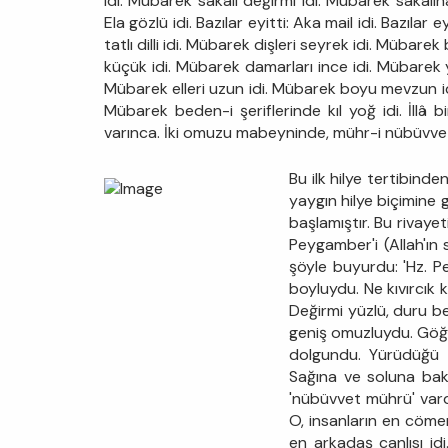
idi. Mübarek sakalı değirmi idi. Mübarek sakalına
Ela gözlü idi. Bazılar eyitti: Aka mail idi. Bazılar e
tatlı dilli idi. Mübarek dişleri seyrek idi. Mübare
küçük idi. Mübarek damarları ince idi. Mübarek y
Mübarek elleri uzun idi. Mübarek boyu mevzun idi
Mübarek beden-i şeriflerinde kıl yoğ idi. İll
varınca. İki omuzu mabeyninde, mühr-i nübüvvet v
Bu ilk hilye tertibin
yaygın hilye biçimine 
başlamıştır. Bu rivayet
Peygamber'i (Allah'ın
şöyle buyurdu: 'Hz. 
boyluydu. Ne kıvırcık k
Değirmi yüzlü, duru beya
geniş omuzluydu. Göğsü
dolgundu. Yürüdüğü za
Sağına ve soluna bak
'nübüvvet mührü' vard
O, insanların en cöme
en arkadaş canlısı idi