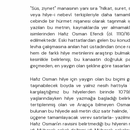
"Süs, ziynet" manasının yanı sıra "hilkat, suret, 
veya hilye-i nebevî terkipleriyle daha tamam
cebinde bir hürmet nişanesi olarak taşınmak iç
yazılan bu metnin, kaynaklarda yer almamakl
isimlerinden Hafız Osman Efendi (öl. 1110/1
edilmektedir. Eski hattatlardan gelen bu konudaki
levha çalışmasına anılan hat üstadından önce r
hem de farklı hilye metinlerini araştırıp bu
kesinlikle belirlenişi, bu kanaatin doğruluk pa
geçmeden, en yaygın olan şekline göre tasarlanm
Hafız Osman hilye için yaygın olan bu biçimi 
taşınabilecek boyda ve yalnız nesih hattıyla 
karşılaştığımız bu hilyelerden birinde 107
yaşlarındayken hilye yazmağa başladığı beli
tertiplenmiş olan ve Arapça bilmeyen Osman
bulunan bu hilyede asli metin düz satır halinde,
üçgene tamamlayacak verev satırlarla- yazılmış
Hafız Osman'ın ravisini belirtmediği bu hilyenin 