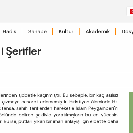
Hadis
Sahabe
Kültür
Akademik
Dosy
 Şerifler
rlerinden şiddetle kaçınmıştır. Bu sebeple, bir kaç asılsız
ni çizmeye cesaret edememiştir. Hıristiyan âleminde Hz.
aktansa, sahih tariflerden hareketle İslam Peygamberi'ni
nlünde beliren şekliyle yaratılmışların bu en yücesini
Bu ise, putları yıkan bir iman anlayışı için elbette daha