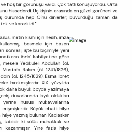
 ve hoş bir görünüşü vardı. Çok tatlı konuşuyordu. Orta
unu hissederdi. Üç kişinin arasında en güzel görüneni ve
almış durumda hep O'nu dinlerler; buyurduğu zaman da
k ve kararlı idi."
ülüs, metin kısmı için nesih, imza
 kullanmış, besmele için bazen
n sonrası, işte bu biçimiyle yeni
sanatkarın ibda' kabiliyetine göre
, mesela Yedikuleli Abdullah (öl.
 Mustafa Rakım (öl. 1241/1826),
ddin (öl. 1245/1829), Esma İbret
eler bırakmışlardır. XIX. yüzyılda
e çok daha büyük boyda yazılmaya
eniş duvarlarında layık oldukları
p yerine hususi mukavvalarına
 erişmişlerdir. Büyük ebatlı hilye
 hilye yazmış bulunan Kadıasker
ş, tabiidir ki sülüs-muhakkak ve
nı kazanmıştır. Yine fazla hilye