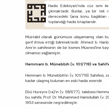
Hadis Edebiyatı'nda cüz ismi ile 
çıkmaktadır. Bunlar, ya bir tek r
derecedeki (ana konu başlıkları a
toplandığı hadis kitaplarıdır.
Müstakil olarak günümüze ulaşamamış olan bu sa
şerif ihtiva ettiği bilinmektedir. Ahmed b. Hanbe
Amr'ın sahifesinin de bir kısmını Müsned'ine ka
olmamızı sağlamıştır.
Hemmam b. Münebbih (v. 101/719) ve Sahîfe
Hemmam b. Münebbih'in (v. 101/719) Sahifesi, z
kadar ulaşmış bulunan en eski hadis eseridir.
Ebû Hureyre (ra)'ın (v. 58/677), talebesi Hem
bu sahife, Prof. Dr. Muhammed Hamidullah (v. 20
1953 senesinde neşredilmiştir.