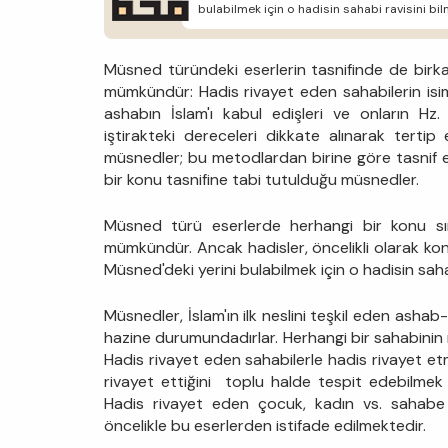
bulabilmek için o hadisin sahabi ravisini b
Müsned türündeki eserlerin tasnifinde de birka
mümkündür: Hadis rivayet eden sahabilerin isiml
ashabın İslam'ı kabul edişleri ve onların Hz.
iştirakteki dereceleri dikkate alınarak tertip
müsnedler; bu metodlardan birine göre tasnif ed
bir konu tasnifine tabi tutulduğu müsnedler.
Müsned türü eserlerde herhangi bir konu sını
mümkündür. Ancak hadisler, öncelikli olarak kon
Müsned'deki yerini bulabilmek için o hadisin sah
Müsnedler, İslam'ın ilk neslini teşkil eden ashab
hazine durumundadırlar. Herhangi bir sahabinin r
Hadis rivayet eden sahabilerle hadis rivayet e
rivayet ettiğini toplu halde tespit edebilmek
Hadis rivayet eden çocuk, kadın vs. sahabe k
öncelikle bu eserlerden istifade edilmektedir.