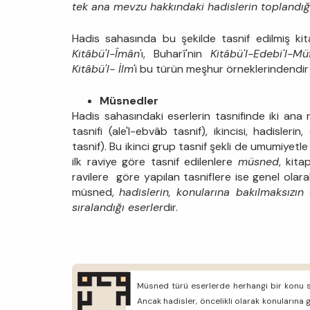
tek ana mevzu hakkındaki hadislerin toplandığ
Hadis sahasında bu şekilde tasnif edilmiş kit
Kitâbü'l-Îmân'
ı, Buharî'nin
Kitâbü'l-Edebi'l-Mü
Kitâbü'l- İlm'
i bu türün meşhur örneklerindendir
Müsnedler
Hadis sahasındaki eserlerin tasnifinde iki ana me
tasnifi (ale'l-ebvâb tasnif), ikincisi, hadislerin
tasnif). Bu ikinci grup tasnif şekli de umumiyetl
ilk raviye göre tasnif edilenlere
müsned
, kita
ravilere göre yapılan tasniflere ise genel olar
müsned,
hadislerin, konularına bakılmaksızı
sıralandığı eserler
dir.
Müsned türü eserlerde herhangi bir konu sı
Ancak hadisler, öncelikli olarak konularına 