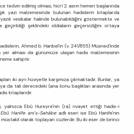
ce tedvin edilmiş olması, hicrî 2. asrın hemen başlarında
şik yazı malzemesinde bulunan hadislerin kitaplarda
azılı vesikalar halinde bulunabildiğini göstermekte ve
 geçirildiği şeklindeki iddiaların geçersizliğini ortaya
adislerin, Ahmed b. Hanbel'in (v. 241/855) Müsned'inde
en yer alması da günümüze ulaşan hadis malzemesinin
öneme sahiptir.
pları iki ayrı hüviyetle karşımıza çıkmaktadır. Bunlar, ya
, ya da tali derecedeki (ana konu başlıkları arasında yer
dis kitaplarıdır.
i, yalnızca Ebû Hureyre'nin (ra) rivayet ettiği hadis-i
Ebû Hanîfe ani's-Sahâbe
adlı eseri ise Ebû Hanife'nin
 müstakil olarak toplayan cüzlerdir. Bu iki eser de birinci