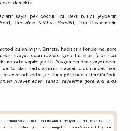
ı eser
demektir.
apların sayısı pek çoktur. Ebû Bekir b. Ebî Şeybe'nin
fred'
i, Tirmizî'nin
Kitâbü'ş-Şemâil'
i, Ebû Heyseme'nin
tod kullanılmıştır. Birincisi, hadislerin konularına göre
, onları rivayet eden ravilere göre tasnifidir (ale'r-ricâl
e iki metodla yapılmıştır. Hz. Peygamber'den rivayet eden
p sahibi olan hadis aliminin hocaları durumundaki son
ak
mucem
adı verilmiştir. Buna göre hadis literatüründe
n onları rivayet eden sahabi ravilerine göre ard arda
nırlaması yoktur, her konu ile alakalı rivayet bulmak mümkündür.
göre tasnif edilmediğinden, herhangi bir hadisin Müsned'deki yerini