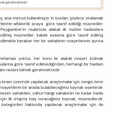
ilmek gerekmektedir.
ç ana metod kullanılmıştır ki bunları şöylece sıralamak
erinin alfabetik sıraya göre tasnif edildiği müsnedler;
 Peygamber'in risaletiyle alakalı ilk mühim hadiselere
 edilmiş müsnedler, kabile esasına göre tasnif edilmiş
ilmekle beraber her bir sahabinin rivayetlerinin ayrıca
rlaması yoktur, her konu ile alakalı rivayet bulmak
ularına göre tasnif edilmediğinden, herhangi bir hadisin
abi ravisini bilmek gerekmektedir.
-ı kiram üzerinde yapılacak araştırmalar için zengin birer
ivayetlerini bir arada bulabileceğimiz kaynak eserlerdir.
tmeyen sahabileri, yahut hangi sahabinin ne kadar hadis
 için ilk etapta baş vuracağımız kaynak, müsnedlerdir.
ategorileri hakkında yapılacak araştırmalar için de