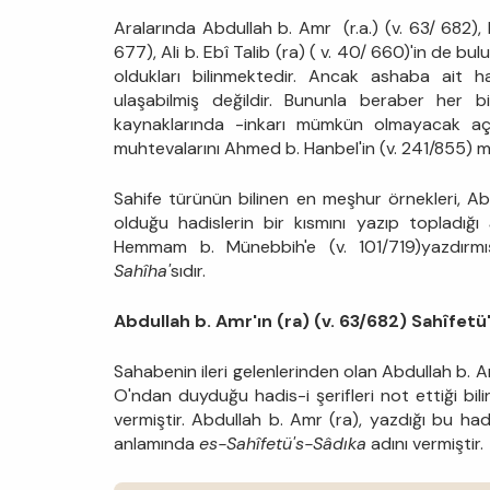
Aralarında Abdullah b. Amr (r.a.) (v. 63/ 682), E
677), Ali b. Ebî Talib (ra) ( v. 40/ 660)'in de bu
oldukları bilinmektedir. Ancak ashaba ait ha
ulaşabilmiş değildir. Bununla beraber her b
kaynaklarında -inkarı mümkün olmayacak açıkl
muhtevalarını Ahmed b. Hanbel'in (v. 241/855
Sahife türünün bilinen en meşhur örnekleri, Ab
olduğu hadislerin bir kısmını yazıp topladığı
Hemmam b. Münebbih'e (v. 101/719)yazdırmı
Sahîha'
sıdır.
Abdullah b. Amr'ın (ra) (v. 63/682) Sahîfetü
Sahabenin ileri gelenlerinden olan Abdullah b. Am
O'ndan duyduğu hadis-i şerifleri not ettiği bi
vermiştir. Abdullah b. Amr (ra), yazdığı bu had
anlamında
es-Sahîfetü's-Sâdıka
adını vermiştir.