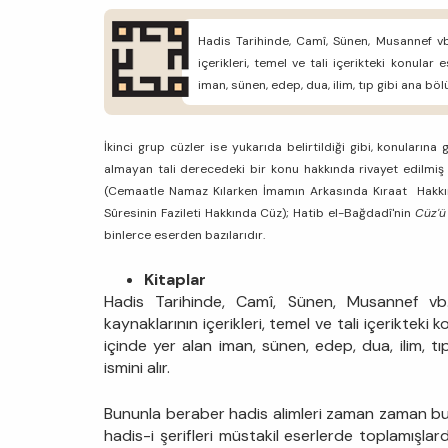
Hadis Tarihinde, Camî, Sünen, Musannef vb.
içerikleri, temel ve tali içerikteki konular
iman, sünen, edep, dua, ilim, tıp gibi ana böl
İkinci grup cüzler ise yukarıda belirtildiği gibi, konularına
almayan tali derecedeki bir konu hakkında rivayet edilmiş 
(Cemaatle Namaz Kılarken İmamın Arkasında Kıraat Hakkı
Sûresinin Fazileti Hakkında Cüz); Hatib el-Bağdadî'nin
Cüz'ü
binlerce eserden bazılarıdır.
Kitaplar
Hadis Tarihinde, Camî, Sünen, Musannef vb.
kaynaklarının içerikleri, temel ve tali içerikteki
içinde yer alan iman, sünen, edep, dua, ilim, tı
ismini alır.
Bununla beraber hadis alimleri zaman zaman bu 
hadis-i şerifleri müstakil eserlerde toplamışlar