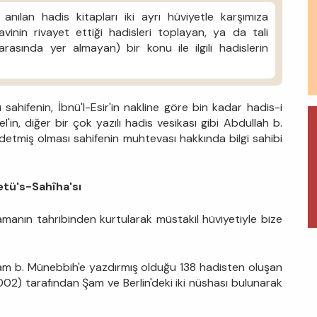
anılan hadis kitapları iki ayrı hüviyetle karşımıza
avinin rivayet ettiği hadisleri toplayan, ya da tali
rasında yer almayan) bir konu ile ilgili hadislerin
hifenin, İbnü'l-Esir'in nakline göre bin kadar hadis-i
l'in, diğer bir çok yazılı hadis vesikası gibi Abdullah b.
ydetmiş olması sahifenin muhtevası hakkında bilgi sahibi
tü's-Sahîha'sı
amanın tahribinden kurtularak müstakil hüviyetiyle bize
mam b. Münebbih'e yazdırmış olduğu 138 hadisten oluşan
02) tarafından Şam ve Berlin'deki iki nüshası bulunarak