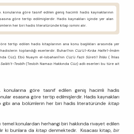
 konularına göre tasnif edilen geniş hacimli hadis kaynaklarının
 esasına göre tertip edilmişlerdir. Hadis kaynakları içinde yer alan
ümlerin her biri hadis literatüründe kitap ismini alır.
 göre tertip edilen hadis kitaplarının ana konu başlıkları arasında yer
hadislerin toplandığı eserlerdir. Buharî'nin
Cüz'ü'l-Kırâa Halfe'l-İmâm
nda Cüz); Ebû Nuaym el-Isbahanî'nin
Cüz'ü Fazlı Sûreti'l İhlâs
( İhlas
 Salâti't-Tesbîh
(Tesbih Namazı Hakkında Cüz) adlı eserleri bu türe ait
 konularına göre tasnif edilen geniş hacimli hadis
 konular esasına göre tertip edilmişlerdir. Hadis kaynakları
p gibi ana bölümlerin her biri hadis literatüründe
kitap
temel konulardan herhangi biri hakkında rivayet edilen
dır ki bunlara da
kitap
denmektedir. Kısacası kitap,
bir