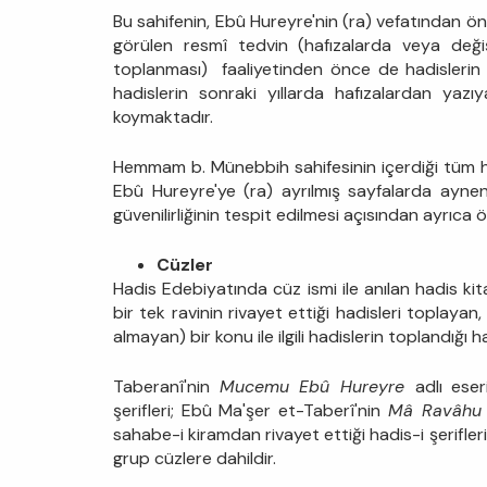
Bu sahifenin, Ebû Hureyre'nin (ra) vefatından ön
görülen resmî tedvin (hafızalarda veya deği
toplanması) faaliyetinden önce de hadislerin y
hadislerin sonraki yıllarda hafızalardan yazıya
koymaktadır.
Hemmam b. Münebbih sahifesinin içerdiği tüm h
Ebû Hureyre'ye (ra) ayrılmış sayfalarda ayn
güvenilirliğinin tespit edilmesi açısından ayrıca 
Cüzler
Hadis Edebiyatında cüz ismi ile anılan hadis kita
bir tek ravinin rivayet ettiği hadisleri toplayan
almayan) bir konu ile ilgili hadislerin toplandığı ha
Taberanî'nin
Mucemu Ebû Hureyre
adlı eser
şerifleri; Ebû Ma'şer et-Taberî'nin
Mâ Ravâhu 
sahabe-i kiramdan rivayet ettiği hadis-i şerifleri
grup cüzlere dahildir.