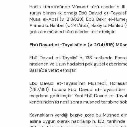
Hadis literatüründe Müsned türü eserler h. III.
türün bilinen ilk örneği Ebû Davud et-Tayalisî'
Musa el-Absî (v. 213/828), Ebû Bekir el-Humey
Ahmed b. Hanbel (v. 241/855), Bakıy b. Mahled (v.
çok alim müsned türü eserler telif etmiştir.
Ebû Davud et-Tayalisî'nin (v. 204/819) Müsn
Ebû Davud et-Tayalisî h. 133 tarihinde Basra
nitelenen ve uzun hadisleri pek güzel ezberlemek
Basra'da vefat etmiştir.
Ebû Davud et-Tayalisî'nin Müsned'i, Horasanl
(267/881), hocası Ebû Davud et-Tayalisî'den 
meydana getirilmştir. Yani Ebû Davud et-Tayalis
kendisinden iki nesil sonra müsned tertibine so
Kaynakların verdiği bilgiye göre bu Müsned eli
aslına uygun olarak hazırlanıp h. 1321 tarihin