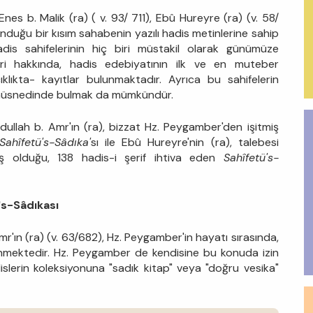
nes b. Malik (ra) ( v. 93/ 711), Ebû Hureyre (ra) (v. 58/
lunduğu bir kısım sahabenin yazılı hadis metinlerine sahip
dis sahifelerinin hiç biri müstakil olarak günümüze
iri hakkında, hadis edebiyatının ilk ve en muteber
ıkta- kayıtlar bulunmaktadır. Ayrıca bu sahifelerin
) müsnedinde bulmak da mümkündür.
dullah b. Amr'ın (ra), bizzat Hz. Peygamber'den işitmiş
Sahîfetü's-Sâdıka'
sı ile Ebû Hureyre'nin (ra), talebesi
ş olduğu, 138 hadis-i şerif ihtiva eden
Sahîfetü's-
's-Sâdıkası
r'ın (ra) (v. 63/682), Hz. Peygamber'in hayatı sırasında,
linmektedir. Hz. Peygamber de kendisine bu konuda izin
islerin koleksiyonuna "sadık kitap" veya "doğru vesika"