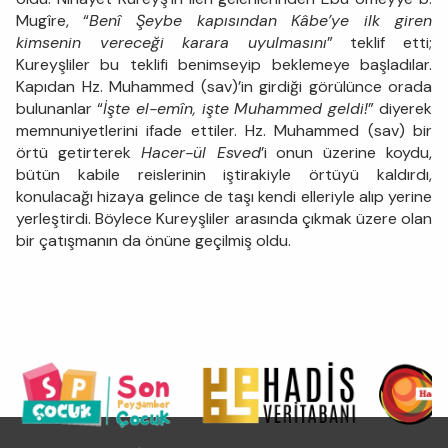
Mugîre, “
Benî Şeybe kapısından Kâbe’ye ilk giren
kimsenin vereceği karara uyulmasını
” teklif etti;
Kureyşliler bu teklifi benimseyip beklemeye başladılar.
Kapıdan Hz. Muhammed (sav)’in girdiği görülünce orada
bulunanlar “
İşte el-emîn, işte Muhammed geldi!
” diyerek
memnuniyetlerini ifade ettiler. Hz. Muhammed (sav) bir
örtü getirterek
Hacer-ül Esved
’i onun üzerine koydu,
bütün kabile reislerinin iştirakiyle örtüyü kaldırdı,
konulacağı hizaya gelince de taşı kendi elleriyle alıp yerine
yerleştirdi. Böylece Kureyşliler arasında çıkmak üzere olan
bir çatışmanın da önüne geçilmiş oldu.