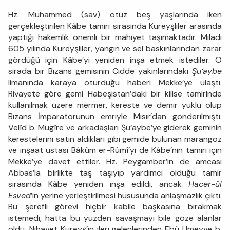
Hz. Muhammed (sav) otuz beş yaşlarında iken
gerçekleştirilen Kâbe tamiri sırasında Kureyşliler arasında
yaptığı hakemlik önemli bir mahiyet taşımaktadır. Miladi
605 yılında Kureyşliler, yangın ve sel baskınlarından zarar
gördüğü için Kâbe’yi yeniden inşa etmek istediler. O
sırada bir Bizans gemisinin Cidde yakınlarındaki
Şu‘aybe
limanında karaya oturduğu haberi Mekke’ye ulaştı.
Rivayete göre gemi Habeşistan’daki bir kilise tamirinde
kullanılmak üzere mermer, kereste ve demir yüklü olup
Bizans İmparatorunun emriyle Mısır’dan gönderilmişti.
Velîd b. Mugîre ve arkadaşları Şu‘aybe’ye giderek geminin
kerestelerini satın aldıkları gibi gemide bulunan marangoz
ve inşaat ustası Bâkûm er-Rûmî’yi de Kâbe’nin tamiri için
Mekke’ye davet ettiler. Hz. Peygamber’in de amcası
Abbas’la birlikte taş taşıyıp yardımcı olduğu tamir
sırasında Kâbe yeniden inşa edildi, ancak
Hacer-ül
Esved
’in yerine yerleştirilmesi hususunda anlaşmazlık çıktı.
Bu şerefli görevi hiçbir kabile başkasına bırakmak
istemedi, hatta bu yüzden savaşmayı bile göze alanlar
oldu. Nihayet Kureyş’in ileri gelenlerinden Ebû Ümeyye b.