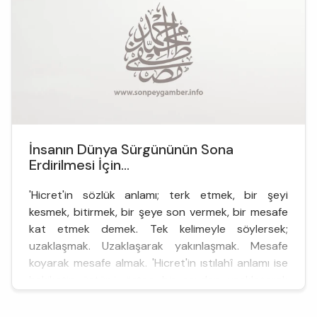
İnsanın Dünya Sürgününün Sona
Erdirilmesi İçin...
'Hicret'in sözlük anlamı; terk etmek, bir şeyi
kesmek, bitirmek, bir şeye son vermek, bir mesafe
kat etmek demek. Tek kelimeyle söylersek;
uzaklaşmak. Uzaklaşarak yakınlaşmak. Mesafe
koyarak mesafe almak. 'Hicret'in ıstılahî anlamı ise
hakikatin üstünü örten bir şeyden uzaklaşarak
hakikate ulaşma yolculuğuna çıkmak.
Zulmetten/karanl...