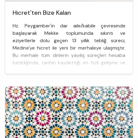
Hicret'ten Bize Kalan
Hz. Peygamber'in dar aile/kabile çevresinde
başlayarak Mekke toplumunda sıkıntı ve
eziyetlerle dolu geçen 13 yıllık tebliğ süreci,
Medine'ye hicret ile yeni bir merhaleye ulaşmıştır.
Bu merhale tüm dinlerin yayılış süreçleri hesaba
katıldığında, tarihin kaydettiği en hızlı gelişme ve
inkişaflardan birinin başlangıç noktası olacaktır. Bu
anlamda H...