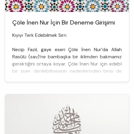
Çöle İnen Nur İçin Bir Deneme Girişimi
Kıyıyı Terk Edebilmek Sırrı
Necip Fazıl, gaye eseri Çöle İnen Nur’da Allah
Rasûlü (sav)’ne bambaşka bir iklimden bakmamız
gerektiğini ortaya koyar. Çöle İnen Nur için edebî
bir siyer denilebilmesinin nedenlerinden birisi de
budur. Üstad, gelip önüne oturabilmenin büyük bir
şevk ve gayret istediği bir pencereye bizi davet
ederken edep içinde, üslubunu kurguya kurban
etmeksizin, niyet ve samimiyeti ...