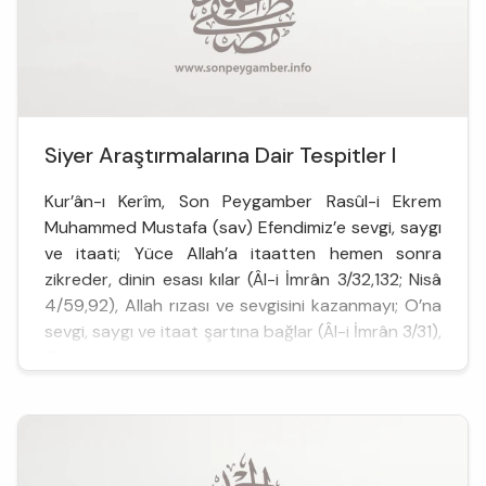
Siyer Araştırmalarına Dair Tespitler I
Kur’ân-ı Kerîm, Son Peygamber Rasûl-i Ekrem
Muhammed Mustafa (sav) Efendimiz’e sevgi, saygı
ve itaati; Yüce Allah’a itaatten hemen sonra
zikreder, dinin esası kılar (Âl-i İmrân 3/32,132; Nisâ
4/59,92), Allah rızası ve sevgisini kazanmayı; O’na
sevgi, saygı ve itaat şartına bağlar (Âl-i İmrân 3/31),
O’nun yüce ahlak üzer...