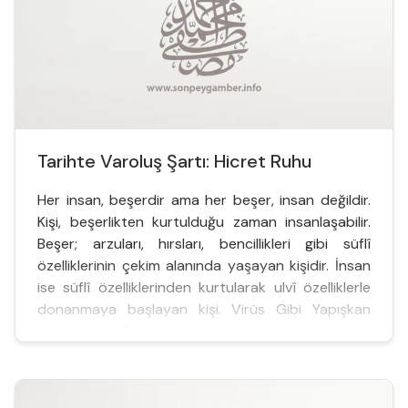
Tarihte Varoluş Şartı: Hicret Ruhu
Her insan, beşerdir ama her beşer, insan değildir.
Kişi, beşerlikten kurtulduğu zaman insanlaşabilir.
Beşer; arzuları, hırsları, bencillikleri gibi süflî
özelliklerinin çekim alanında yaşayan kişidir. İnsan
ise süflî özelliklerinden kurtularak ulvî özelliklerle
donanmaya başlayan kişi. Virüs Gibi Yapışkan
Olan'dan, Su Gibi Akışkan Olan&...