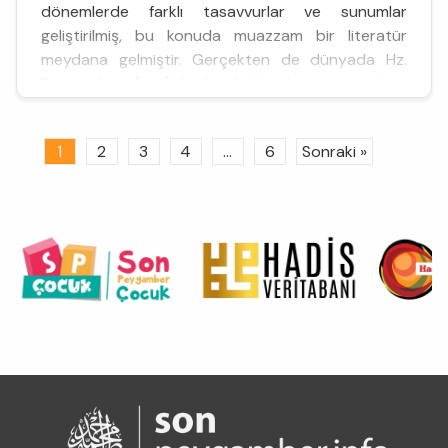
dönemlerde farklı tasavvurlar ve sunumlar
geliştirilmiş, bu konuda muazzam bir literatür
meydana gelmiştir. Gerçekten de dünyada Hz.
Peygamber (sav) kadar hakkında eser yazılmış
başka bir insan yoktur. Bu tür çalışmalar
günümüzde de artarak devam etmektedir. Zira
1
2
3
4
...
6
Sonraki »
Rasûlüllah’ın (sav) ...