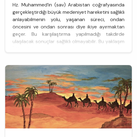
Hz. Muhammed’in (sav) Arabistan coğrafyasında
gerçekleştirdiği büyük medeniyet hareketini sağlıklı
anlayabilmenin yolu, yaşanan süreci, ondan
öncesini ve ondan sonrası diye ikiye ayırmaktan
geçer. Bu karşılaştırma yapılmadığı takdirde
ulaşılacak sonuçlar sağlıklı olmayabilir. Bu yaklaşım
İslâm ahlâkının genel yapısını anlamak açısından da
son derece önemlidir. Çünkü Kur’an’da zikredilen
ve ilahi b...