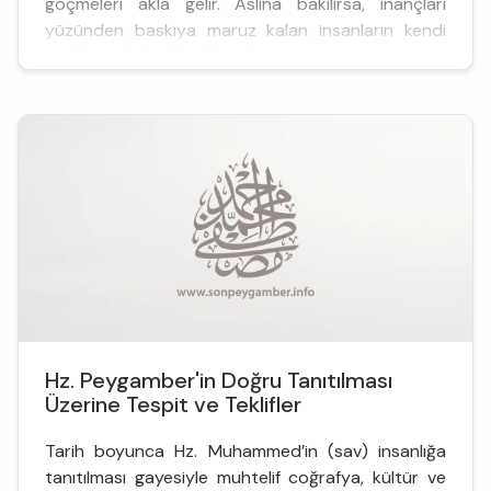
göçmeleri akla gelir. Aslına bakılırsa, inançları
yüzünden baskıya maruz kalan insanların kendi
yurtlarını terk ederek başka ...
Hz. Peygamber'in Doğru Tanıtılması
Üzerine Tespit ve Teklifler
Tarih boyunca Hz. Muhammed’in (sav) insanlığa
tanıtılması gayesiyle muhtelif coğrafya, kültür ve