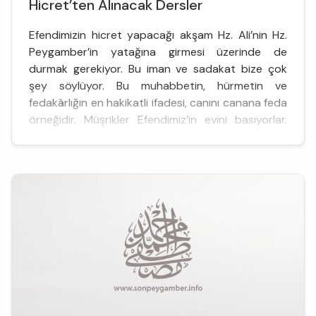
Hicret’ten Alınacak Dersler
Efendimizin hicret yapacağı akşam Hz. Ali’nin Hz.
Peygamber’in yatağına girmesi üzerinde de
durmak gerekiyor. Bu iman ve sadakat bize çok
şey söylüyor. Bu muhabbetin, hürmetin ve
fedakârlığın en hakikatli ifadesi, canını canana feda
örneğidir. Müşrikler Efendimiz’in evini basıyorlar.
Yorganı kaldırdıklarında orda yatanın Hz. Ali
olduğunu fark ediyorlar.Müslümanların
Habeşistan’a olan birinci hicre...