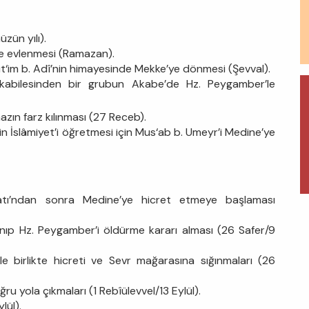
üzün yılı).
le evlenmesi (Ramazan).
Mut‘im b. Adî’nin himayesinde Mekke’ye dönmesi (Şevval).
kabilesinden bir grubun Akabe’de Hz. Peygamber’le
azın farz kılınması (27 Receb).
in İslâmiyet’i öğretmesi için Mus‘ab b. Umeyr’i Medine’ye
iatı’ndan sonra Medine’ye hicret etmeye başlaması
nıp Hz. Peygamber’i öldürme kararı alması (26 Safer/9
le birlikte hicreti ve Sevr mağarasına sığınmaları (26
 yola çıkmaları (1 Rebîülevvel/13 Eylül).
lül).