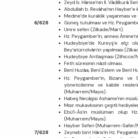
Zeyd b. Hârise’nin II. Vâdilkurâ 
Abdullah b. Revâha’nın Hayber’e 
Medine’de kuraklık yaşanması ve
6/628
Güneş tutulması ve Hz. Peygamber
Umre seferi (Zilkade/Mart).
Hz. Peygamber’in, annesi Âmine’ni
Hudeybiye’de Kureyş’e elçi ol
Bey‘atürrıdvân’ın yapılması (Zilk
Hudeybiye Antlaşması (Zilhicce/N
Feth sûresinin nâzil olması.
Benî Huzâa, Benî Eslem ve Benî H
Hz. Peygamber’in, Bizans ve 
yöneticilerine ve kabile reisl
(Muharrem/Mayıs).
Habeş Necâşisi Ashame’nin müsl
Mısır mukavkısının çeşitli hediyel
Ebü’l-Âs’ın müslüman olup Hz
(Muharrem/Mayıs).
Hayber Seferi (Muharrem-Safer/M
7/628
Zeyneb bint Hâris’in Hz. Peygamb