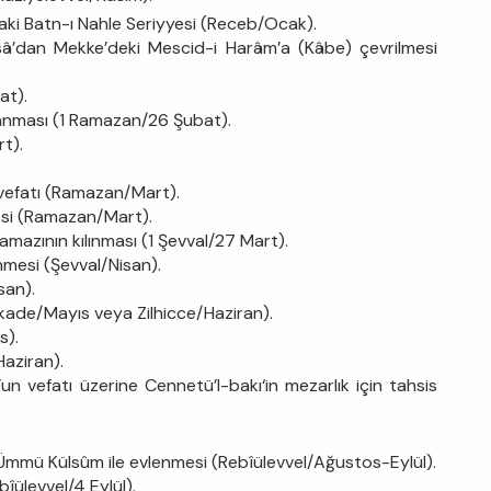
ki Batn-ı Nahle Seriyyesi (Receb/Ocak).
sâ’dan Mekke’deki Mescid-i Harâm’a (Kâbe) çevrilmesi
at).
lanması (1 Ramazan/26 Şubat).
t).
 vefatı (Ramazan/Mart).
mesi (Ramazan/Mart).
mazının kılınması (1 Şevval/27 Mart).
nmesi (Şevval/Nisan).
san).
Zilkade/Mayıs veya Zilhicce/Haziran).
s).
Haziran).
 vefatı üzerine Cennetü’l-bakı‘in mezarlık için tahsis
ı Ümmü Külsûm ile evlenmesi (Rebîülevvel/Ağustos-Eylül).
bîülevvel/4 Eylül).