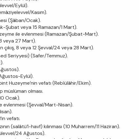
evvel/Eylül).
emâziyelevvel/Kasım).
mesi (Şâban/Ocak).
k-Şubat veya 15 Ramazan/1 Mart).
uzeyme ile evlenmesi (Ramazan/Şubat-Mart).
3 veya 27 Mart).
çıkış, 8 veya 12 Şevval/24 veya 28 Mart).
sed Seriyyesi) (Safer/Temmuz).
).
Ağustos).
/Ağustos-Eylül).
int Huzeyme’nin vefatı (Rebîülâhir/Ekim).
ip müslüman olması.
10 Ocak).
e evlenmesi (Şevval/Mart-Nisan).
isan).
in vefatı.
nın (salâtü’l-havf) kılınması (10 Muharrem/11 Haziran).
levvel/24 Ağustos).