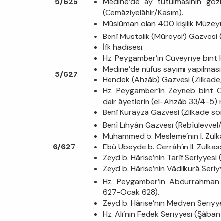
5/626
Medine’de ay tutulmasının gözl
(Cemâziyelâhir/Kasım).
Müslüman olan 400 kişilik Müzeyn
Benî Mustalik (Müreysi‘) Gazve
İfk hadisesi.
Hz. Peygamber’in Cüveyriye bint H
Medine’de nüfus sayımı yapılması
5/627
Hendek (Ahzâb) Gazvesi (Zilkade
Hz. Peygamber’in Zeyneb bint C
dair âyetlerin (el-Ahzâb 33/4-5) n
Benî Kurayza Gazvesi (Zilkade so
Benî Lihyân Gazvesi (Rebîülevve
Muhammed b. Mesleme’nin I. Zülka
6/627
Ebû Ubeyde b. Cerrâh’ın II. Zülkas
Zeyd b. Hârise’nin Tarîf Seriyyes
Zeyd b. Hârise’nin Vâdilkurâ Seri
Hz. Peygamber’in Abdurrahman b
627-Ocak 628).
Zeyd b. Hârise’nin Medyen Seriyy
Hz. Ali’nin Fedek Seriyyesi (Şâba