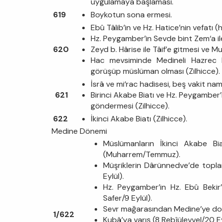
uygulamaya başlaması.
619
Boykotun sona ermesi.
Ebû Tâlib’in ve Hz. Hatice’nin vefatı (h
Hz. Peygamber’in Sevde bint Zem‘a i
620
Zeyd b. Hârise ile Tâif’e gitmesi ve 
Hac mevsiminde Medineli Hazrec 
görüşüp müslüman olması (Zilhicce).
İsrâ ve mi‘rac hadisesi, beş vakit nam
621
Birinci Akabe Biatı ve Hz. Peygamber’
göndermesi (Zilhicce).
622
İkinci Akabe Biatı (Zilhicce).
Medine Dönemi
Müslümanların İkinci Akabe B
(Muharrem/Temmuz).
Müşriklerin Dârünnedve’de topla
Eylül).
Hz. Peygamber’in Hz. Ebû Bekir’
Safer/9 Eylül).
Sevr mağarasından Medine’ye doğru
1/622
Kubâ’ya varış (8 Rebîülevvel/20 Ey