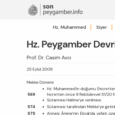
Hz. Muhammed
Siyer
Hz. Peygamber Devri 
Prof. Dr. Casim Avcı
25 Eylül 2009
Mekke Dönemi
Hz. Muhammed’in doğumu (hicretten 
569
hicretten önce 9 Rebîülevvel 51/20 Ni
Sütannesi Halîme’ye verilmesi.
574
Sütannesi tarafından Mekke’ye getiril
575
Annesi Âmine’nin Ebvâ’da vefatı ü