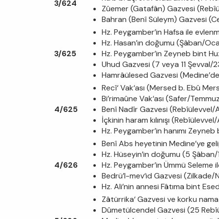
3/624
Zûemer (Gatafân) Gazvesi (Rebîül
Bahran (Benî Süleym) Gazvesi (C
Hz. Peygamber’in Hafsa ile evlen
Hz. Hasan’ın doğumu (Şâban/Oca
3/625
Hz. Peygamber’in Zeyneb bint H
Uhud Gazvesi (7 veya 11 Şevval/2
Hamrâülesed Gazvesi (Medine’den 
Recî‘ Vak‘ası (Mersed b. Ebû Mer
Bi’rimaûne Vak‘ası (Safer/Temmuz
4/625
Benî Nadîr Gazvesi (Rebîülevvel/
İçkinin haram kılınışı (Rebîülevvel
Hz. Peygamber’in hanımı Zeyneb b
Benî Abs heyetinin Medine’ye gel
Hz. Hüseyin’in doğumu (5 Şâban/
4/626
Hz. Peygamber’in Ümmü Seleme il
Bedrü’l-mev‘id Gazvesi (Zilkade/N
Hz. Ali’nin annesi Fâtıma bint Esed’
Zâtürrika‘ Gazvesi ve korku namazı
Dûmetülcendel Gazvesi (25 Rebîü