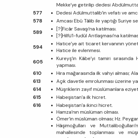
Mekke’ye getirilip dedesi Abdülmuttal
577
Dedesi Adülmuttalib’in vefatı ve amc
578
Amcası Ebû Tâlib ile yaptığı Suriye s
[?]Ficâr Savaşı’na katılması.
589
[?]Hilfü’l-fudûl Antlaşması’na katılmas
Hatice’ye ait ticaret kervanının yönet
594
Hatice ile evlenmesi.
Kureyş’in Kâbe’yi tamiri sırasında
605
yapması.
610
Hira mağarasında ilk vahyi alması; Ala
613
Açık davetle emrolunması üzerine yak
614
Müşriklerin zayıf müslümanlara eziy
615
Habeşistan’a ilk hicret.
616
Habeşistan’a ikinci hicret.
Hamza’nın müslüman olması.
Ömer’in müslüman olması; Hz. Peygam
Hâşimoğulları ve Muttaliboğulla
mahallesinde toplanması ve müşr