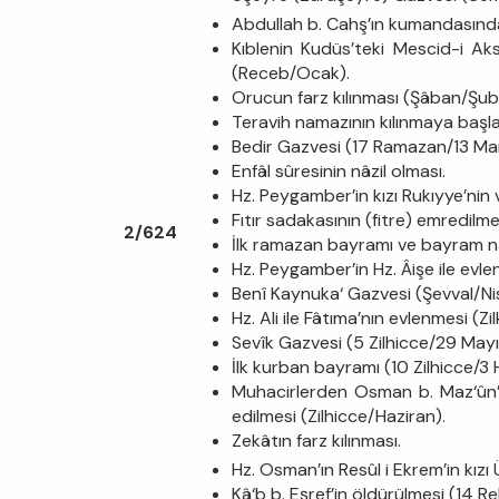
Abdullah b. Cahş’ın kumandasında
Kıblenin Kudüs’teki Mescid-i Ak
(Receb/Ocak).
Orucun farz kılınması (Şâban/Şub
Teravih namazının kılınmaya baş
Bedir Gazvesi (17 Ramazan/13 Mar
Enfâl sûresinin nâzil olması.
Hz. Peygamber’in kızı Rukıyye’nin
Fıtır sadakasının (fitre) emredil
2/624
İlk ramazan bayramı ve bayram na
Hz. Peygamber’in Hz. Âişe ile evle
Benî Kaynuka‘ Gazvesi (Şevval/Ni
Hz. Ali ile Fâtıma’nın evlenmesi (
Sevîk Gazvesi (5 Zilhicce/29 Mayı
İlk kurban bayramı (10 Zilhicce/3 
Muhacirlerden Osman b. Maz‘ûn’un
edilmesi (Zilhicce/Haziran).
Zekâtın farz kılınması.
Hz. Osman’ın Resûl i Ekrem’in kız
Kâ‘b b. Eşref’in öldürülmesi (14 Re