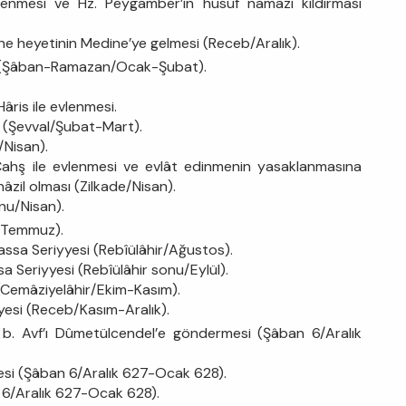
enmesi ve Hz. Peygamber’in husûf namazı kıldırması
e heyetinin Medine’ye gelmesi (Receb/Aralık).
si (Şâban-Ramazan/Ocak-Şubat).
âris ile evlenmesi.
 (Şevval/Şubat-Mart).
/Nisan).
ahş ile evlenmesi ve evlât edinmenin yasaklanmasına
âzil olması (Zilkade/Nisan).
nu/Nisan).
l/Temmuz).
ssa Seriyyesi (Rebîülâhir/Ağustos).
sa Seriyyesi (Rebîülâhir sonu/Eylül).
i (Cemâziyelâhir/Ekim-Kasım).
yyesi (Receb/Kasım-Aralık).
. Avf’ı Dûmetülcendel’e göndermesi (Şâban 6/Aralık
esi (Şâban 6/Aralık 627-Ocak 628).
n 6/Aralık 627-Ocak 628).