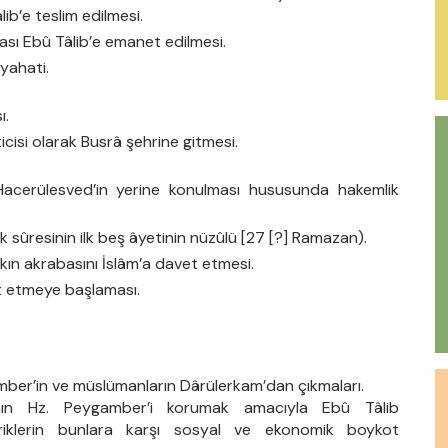
ib’e teslim edilmesi.
ası Ebû Tâlib’e emanet edilmesi.
eyahati.
ı.
icisi olarak Busrâ şehrine gitmesi.
 Hacerülesved’in yerine konulması hususunda hakemlik
k sûresinin ilk beş âyetinin nüzûlü [27 [?] Ramazan).
ın akrabasını İslâm’a davet etmesi.
et etmeye başlaması.
ber’in ve müslümanların Dârülerkam’dan çıkmaları.
rı’nın Hz. Peygamber’i korumak amacıyla Ebû Tâlib
iklerin bunlara karşı sosyal ve ekonomik boykot