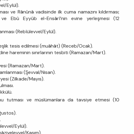
el/Eylül).
ması ve Rânûnâ vadisinde ilk cuma namazını kıldırması;
ve Ebû Eyyûb el-Ensârî’nin evine yerleşmesi (12
anması (Rebîülevvel/Eylül).
eşlik tesis edilmesi (muâhât) (Receb/Ocak).
ine hareminin sınırlarının tesbiti (Ramazan/Mart).
yyesi (Ramazan/Mart).
mamlanması (Şevval/Nisan).
yesi (Zilkade/Mayıs).
ulması.
kkülü.
nu tutması ve müslümanlara da tavsiye etmesi (10
ğustos).
.
levvel/Eylül).
âziyelevvel/Kasım).