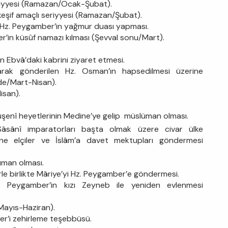
Seriyyesi (Ramazan/Ocak-Şubat).
keşif amaçlı seriyyesi (Ramazan/Şubat).
 Hz. Peygamber’in yağmur duası yapması.
’in küsûf namazı kılması (Şevval sonu/Mart).
n Ebvâ’daki kabrini ziyaret etmesi.
arak gönderilen Hz. Osman’ın hapsedilmesi üzerine
ade/Mart-Nisan).
isan).
uşenî heyetlerinin Medine’ye gelip müslüman olması.
Sâsânî imparatorları başta olmak üzere civar ülke
erine elçiler ve İslâm’a davet mektupları göndermesi
üman olması.
erle birlikte Mâriye’yi Hz. Peygamber’e göndermesi.
. Peygamber’in kızı Zeyneb ile yeniden evlenmesi
ayıs-Haziran).
er’i zehirleme teşebbüsü.