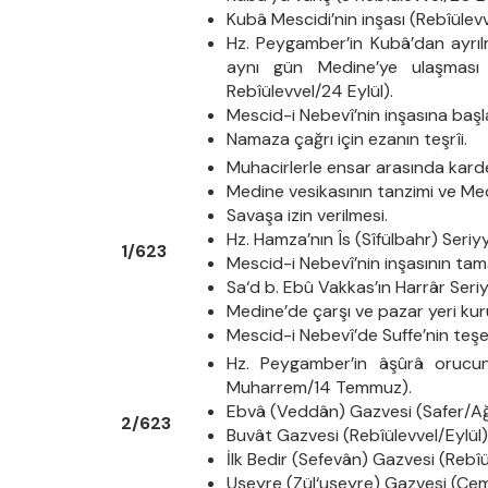
Kubâ Mescidi’nin inşası (Rebîülevv
Hz. Peygamber’in Kubâ’dan ayrıl
aynı gün Medine’ye ulaşması 
Rebîülevvel/24 Eylül).
Mescid-i Nebevî’nin inşasına başl
Namaza çağrı için ezanın teşrîi.
Muhacirlerle ensar arasında kard
Medine vesikasının tanzimi ve Med
Savaşa izin verilmesi.
Hz. Hamza’nın Îs (Sîfülbahr) Seri
1/623
Mescid-i Nebevî’nin inşasının ta
Sa‘d b. Ebû Vakkas’ın Harrâr Seriy
Medine’de çarşı ve pazar yeri kur
Mescid-i Nebevî’de Suffe’nin teşe
Hz. Peygamber’in âşûrâ orucu
Muharrem/14 Temmuz).
Ebvâ (Veddân) Gazvesi (Safer/A
2/623
Buvât Gazvesi (Rebîülevvel/Eylül)
İlk Bedir (Sefevân) Gazvesi (Rebîü
Uşeyre (Zül‘uşeyre) Gazvesi (Cem