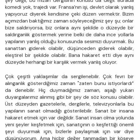
şey değil, bu mizah dergisinin konusu da değil. Burada
komedi yok, trajedi var. Fransa’nın işi, devlet olarak yanlış
yapıyoruz diyerek kendisine çeki düzen vermektir. Bizim
açımızdan baktığımız zaman söyleyeceğimiz şey şu; onlar
bize saldırıyorsa, biz onlara aynı şekilde o düzeyde bir
saldırganlık göstermek yerine belki de daha ince yollarla
yapılanın yanlış olduğu konusunda sesimizi duyurmak. Bu
sanattan giderek olabilir, düşünceden giderek olabilir,
eleştirel bir şekilde olabilir. Bana hakaret etti diye aynı
düzeyde herhangi bir karşılık vermek yanlış oluyor.
Çok çeşitli yaklaşımlar da sergilenebilir. Çok fevri bir
alınganlık gösterdiğimiz zaman "zaten bunu istiyorlardı”
da denebilir. Hiç duymadığımız zaman, aşağı yukarı
duyargalarımız alınmış gibi bir şey de söz konusu olabilir.
Üst düzeyden gazetelerle, dergilerle, televizyonlarla bu
yapılanın sanat olmadığı gösterilebilir. Sanat bir insana
hakaret etmek için var değildir. Sanat insan olma yolunda
yeni şeyler keşfetmek için, sanatçının o keşfettiği önemli
şeyi duyurmak için, bizlerle paylaşmak için var diye
düşünüyorum. Ama hiçbir değer tanımadan bir köşeye