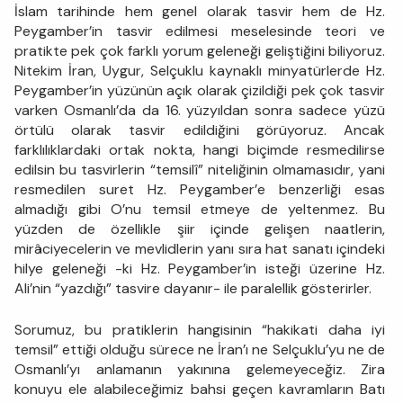
İslam tarihinde hem genel olarak tasvir hem de Hz.
Peygamber’in tasvir edilmesi meselesinde teori ve
pratikte pek çok farklı yorum geleneği geliştiğini biliyoruz.
Nitekim İran, Uygur, Selçuklu kaynaklı minyatürlerde Hz.
Peygamber’in yüzünün açık olarak çizildiği pek çok tasvir
varken Osmanlı’da da 16. yüzyıldan sonra sadece yüzü
örtülü olarak tasvir edildiğini görüyoruz. Ancak
farklılıklardaki ortak nokta, hangi biçimde resmedilirse
edilsin bu tasvirlerin “temsilî” niteliğinin olmamasıdır, yani
resmedilen suret Hz. Peygamber’e benzerliği esas
almadığı gibi O’nu temsil etmeye de yeltenmez. Bu
yüzden de özellikle şiir içinde gelişen naatlerin,
mirâciyecelerin ve mevlidlerin yanı sıra hat sanatı içindeki
hilye geleneği -ki Hz. Peygamber’in isteği üzerine Hz.
Ali’nin “yazdığı” tasvire dayanır- ile paralellik gösterirler.
Sorumuz, bu pratiklerin hangisinin “hakikati daha iyi
temsil” ettiği olduğu sürece ne İran’ı ne Selçuklu’yu ne de
Osmanlı’yı anlamanın yakınına gelemeyeceğiz. Zira
konuyu ele alabileceğimiz bahsi geçen kavramların Batı