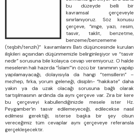
bu düzeyde belli bir
kavramsal çerçeveyle
sınırlanıyoruz. Söz konusu
çerçeve, “imge, yazı, resim,
tasvir, taklit, benzetme,
benzeme/benzememe
(teşbih/tenzih)” kavramlarını Batı düşüncesinde kurulan
ilişkileri açısından düşünmemizle belirginleşiyor ve “tasvir
nedir” sorusuna bile kolayca cevap veremiyoruz. O halde
meselenin hali hazırda “İslam”’ın özcü bir tanımının yapılıp
yapılamayacağı, dolayısıyla da hangi “temsillerin” –
mezhep, fırka, yorum geleneği, disiplin- “hakikate” daha
yakın ya da uzak olacağı sorusuna bağlı olarak
tartışılmasının ardında da aynı çerçeve var. Zira bir kere
bu çerçeveyi kabullendiğinizde mesele ister Hz.
Peygamber’in tasvir edilemeyeceği, edilecekse nasıl
edilmesi gerektiği, isterse başka bir şey olsun
vereceğimiz tüm cevaplar aynı çerçeveye referansla
gerçekleşecektir.