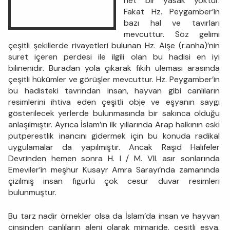
net bir yasak yoktur.
Fakat Hz. Peygamber’in
bazı hal ve tavırları
mevcuttur. Söz gelimi
çeşitli şekillerde rivayetleri bulunan Hz. Aişe (r.anha)’nin
suret içeren perdesi ile ilgili olan bu hadisi en iyi
bilinenidir. Buradan yola çıkarak fıkıh uleması arasında
çeşitli hükümler ve görüşler mevcuttur. Hz. Peygamber’in
bu hadisteki tavrından insan, hayvan gibi canlıların
resimlerini ihtiva eden çeşitli obje ve eşyanın saygı
gösterilecek yerlerde bulunmasında bir sakınca olduğu
anlaşılmıştır. Ayrıca İslam’ın ilk yıllarında Arap halkının eski
putperestlik inancını gidermek için bu konuda radikal
uygulamalar da yapılmıştır. Ancak Raşid Halifeler
Devrinden hemen sonra H. I / M. VII. asır sonlarında
Emeviler’in meşhur Kusayr Amra Sarayı’nda zamanında
çizilmiş insan figürlü çok cesur duvar resimleri
bulunmuştur.
Bu tarz nadir örnekler olsa da İslam’da insan ve hayvan
cinsinden canlıların aleni olarak mimaride, çeşitli eşya,