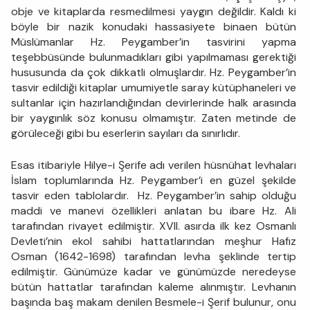
obje ve kitaplarda resmedilmesi yaygın değildir. Kaldı ki
böyle bir nazik konudaki hassasiyete binaen bütün
Müslümanlar Hz. Peygamber’in tasvirini yapma
teşebbüsünde bulunmadıkları gibi yapılmaması gerektiği
hususunda da çok dikkatli olmuşlardır. Hz. Peygamber’in
tasvir edildiği kitaplar umumiyetle saray kütüphaneleri ve
sultanlar için hazırlandığından devirlerinde halk arasında
bir yaygınlık söz konusu olmamıştır. Zaten metinde de
görüleceği gibi bu eserlerin sayıları da sınırlıdır.
Esas itibariyle Hilye-i Şerife adı verilen hüsnühat levhaları
İslam toplumlarında Hz. Peygamber’i en güzel şekilde
tasvir eden tablolardır. Hz. Peygamber’in sahip olduğu
maddi ve manevi özellikleri anlatan bu ibare Hz. Ali
tarafından rivayet edilmiştir. XVII. asırda ilk kez Osmanlı
Devleti’nin ekol sahibi hattatlarından meşhur Hafız
Osman (1642-1698) tarafından levha şeklinde tertip
edilmiştir. Günümüze kadar ve günümüzde neredeyse
bütün hattatlar tarafından kaleme alınmıştır. Levhanın
başında baş makam denilen Besmele-i Şerif bulunur, onu