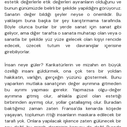
estetik değerlerle etik değerleri ayıranların olduğunu ve
bunun günümüzde belirli bir şekilde yapıldığını görüyoruz.
Sanatın değer bildiği şeyler neyse o önemlidir. Bu
yaklaşım buna başka bir şey karıştırmama tarafında.
Böyle olunca bunlar bir yerde sanat için sanat gibi
geliyor, ama diğer tarafta o sanata muhatap olan veya o
sanatla bir şekilde yüz yüze gelecek olan kişiyi rencide
edecek, üzecek tutum ve davranışlar içerisine
girebiliyorlar.
İnsan neye güler? Karikatürlerin ve mizahın en büyük
özelliği insanı güldürmek, ona çok ters bir yoldan
hakikatin, varlığın, gerçeğin yüzünü göstermek. Bunu
yaparken mutlaka sanatçının değer ayrımına gitmeden
bu ayrımı yapması gerekir. Yapmazsa olgu-değer
ayrımına gitmiş olur, ahlakla güzel olan estetiği
birbirinden ayırmış olur, yollar çatallaşmış olur. Buradan
baktığımız zaman zaten Fransa’da kenarda köşede
yaşayan, toplumun ittiği insanların maskara edilecek bir
tarafı yok. Onlara yapılacak işkence zaten gülünecek bir