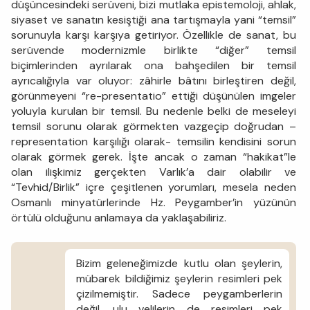
düşüncesindeki serüveni, bizi mutlaka epistemoloji, ahlak,
siyaset ve sanatın kesiştiği ana tartışmayla yani “temsil”
sorunuyla karşı karşıya getiriyor. Özellikle de sanat, bu
serüvende modernizmle birlikte “diğer” temsil
biçimlerinden ayrılarak ona bahşedilen bir temsil
ayrıcalığıyla var oluyor: zâhirle bâtını birleştiren değil,
görünmeyeni “re-presentatio” ettiği düşünülen imgeler
yoluyla kurulan bir temsil. Bu nedenle belki de meseleyi
temsil sorunu olarak görmekten vazgeçip doğrudan –
representation karşılığı olarak- temsilin kendisini sorun
olarak görmek gerek. İşte ancak o zaman “hakikat”le
olan ilişkimiz gerçekten Varlık’a dair olabilir ve
“Tevhid/Birlik” içre çeşitlenen yorumları, mesela neden
Osmanlı minyatürlerinde Hz. Peygamber’in yüzünün
örtülü olduğunu anlamaya da yaklaşabiliriz.
Bizim geleneğimizde kutlu olan şeylerin,
mübarek bildiğimiz şeylerin resimleri pek
çizilmemiştir. Sadece peygamberlerin
değil, ulu velilerin de resimleri pek