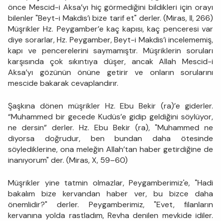
önce Mescid-i Aksa’yı hiç görmediğini bildikleri için orayı
bilenler "Beyt-i Makdis’i bize tarif et" derler. (Miras, II, 266)
Müşrikler Hz. Peygamber’e kaç kapısı, kaç penceresi var
diye sorarlar, Hz. Peygamber, Beyt-i Makdis’i incelememiş,
kapı ve pencerelerini saymamıştır. Müşriklerin soruları
karşısında çok sıkıntıya düşer, ancak Allah Mescid-i
Aksa’yı gözünün önüne getirir ve onların sorularını
mescide bakarak cevaplandırır.
Şaşkına dönen müşrikler Hz. Ebu Bekir (ra)’e giderler.
“Muhammed bir gecede Kudüs’e gidip geldiğini söylüyor,
ne dersin” derler. Hz. Ebu Bekir (ra), "Muhammed ne
diyorsa doğrudur, ben bundan daha ötesinde
söylediklerine, ona meleğin Allah’tan haber getirdiğine de
inanıyorum" der. (Miras, X, 59–60)
Müşrikler yine tatmin olmazlar, Peygamberimiz'e, "Hadi
bakalım bize kervandan haber ver, bu bizce daha
önemlidir?" derler. Peygamberimiz, "Evet, filanların
kervanına yolda rastladım, Revha denilen mevkide idiler.