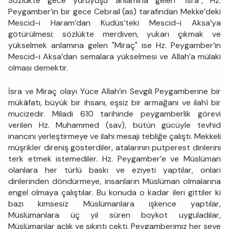
Sözlükte gece yürüyüşü anlamına gelen "İsra", Hz.
Peygamber’in bir gece Cebrail (as) tarafından Mekke’deki
Mescid-i Haram’dan Kudüs’teki Mescid-i Aksa’ya
götürülmesi; sözlükte merdiven, yukarı çıkmak ve
yükselmek anlamına gelen "Miraç" ise Hz. Peygamber’in
Mescid-i Aksa’dan semalara yükselmesi ve Allah’a mülaki
olması demektir.
İsra ve Miraç olayı Yüce Allah’ın Sevgili Peygamberine bir
mükâfatı, büyük bir ihsanı, eşsiz bir armağanı ve ilahî bir
mucizedir. Miladi 610 tarihinde peygamberlik görevi
verilen Hz. Muhammed (sav), bütün gücüyle tevhid
inancını yerleştirmeye ve ilahi mesajı tebliğe çalıştı. Mekkeli
müşrikler direniş gösterdiler, atalarının putperest dinlerini
terk etmek istemediler. Hz. Peygamber’e ve Müslüman
olanlara her türlü baskı ve eziyeti yaptılar, onları
dinlerinden döndürmeye, insanların Müslüman olmalarına
engel olmaya çalıştılar. Bu konuda o kadar ileri gittiler ki
bazı kimsesiz Müslümanlara işkence yaptılar,
Müslümanlara üç yıl süren boykot uyguladılar,
Müslümanlar açlık ve sıkıntı çekti. Peygamberimiz her şeye