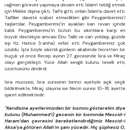
rağmen görevini yapmaya devam etti. İslam’ı tebliğ etmek
için Mekke dışına çıktı, Taif’e gitti, onları İslam’a davet etti.
Taifliler davete icabet etmedikleri gibi Peygamberimiz'i
taşlattılar. Peygamberimiz'in ayakları kan revan içinde
kaldı. Peygamberimiz'in bütün bu sıkıntılara karşı en
büyük destekçisi amcası Ebu Talib ve can yoldaşı, güzide
eşi Hz. Hatice (r.anha) vefat etti. Peygamberimiz çok
üzüldü. İşte böyle sıkıntılı günlerin akabinde hicretten bir
buçuk yıl önce Recep ayının 27. gecesinde İsra ve Miraç
olayı gerçekleşti. Yüce Allah sevgili kulunu teselli etti,
üzüntüsünü dindirdi.
İsra mucizesi, İsra suresinin birinci ayetiyle açık seçik
bildirilmekte, Miraç olayına ise Necm suresi 10–18. ayette
işaret edilmektedir:
"Kendisine ayetlerimizden bir kısmını gösterelim diye
kulunu (Muhammed’i) gecenin bir kısmında Mescid-i
Haram’dan çevresini bereketlendirdiğimiz Mescid-i
Aksa’ya götüren Allah’ın şanı yücedir. Hiç şüphesiz O,