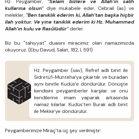
Hz. Peygamber,
"Selam bizlere ve Allah’ın salih
kullarına olsun"
diye mukabele eder. Cebrail (as) ve
melekler,
"Ben tanıklık ederim ki, Allah’tan başka hiçbir
ilah yoktur. Ve yine tanıklık ederim ki Hz. Muhammed
Allah’ın kulu ve Rasûlüdür"
derler.
Biz bu "tahıyyat" duasını miracımız olan namazımızda
okuyoruz. (Ebu Davud, Salat, 182, I, 591)
Hz. Peygamber (sav), Refref adlı binit ile
Sidretü’l-Münteha’ya çıkartılır ve buradan
aynı binitle Kudüs’e döndürülür. Dönüşte
kendisini peygamberler karşılar ve onu
kendilerine imam yaparak arkasında
namaz kılarlar. Kudüs’ten Burak adlı binit
ile Mekke’ye döndürülür.
Peygamberimize Miraç’ta üç şey verilmiştir: