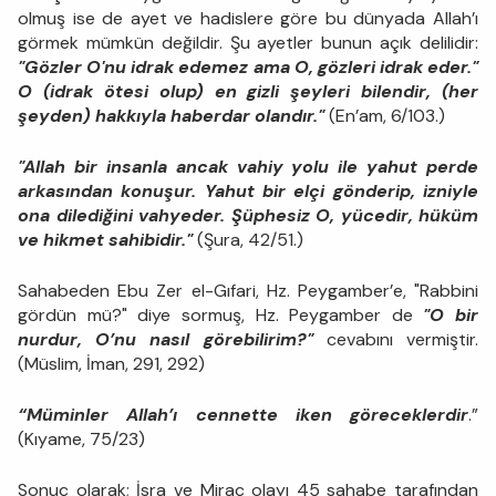
olmuş ise de ayet ve hadislere göre bu dünyada Allah’ı
görmek mümkün değildir. Şu ayetler bunun açık delilidir:
"Gözler O'nu idrak edemez ama O, gözleri idrak eder."
O (idrak ötesi olup) en gizli şeyleri bilendir, (her
şeyden) hakkıyla haberdar olandır."
(En’am, 6/103.)
"Allah bir insanla ancak vahiy yolu ile yahut perde
arkasından konuşur. Yahut bir elçi gönderip, izniyle
ona dilediğini vahyeder. Şüphesiz O, yücedir, hüküm
ve hikmet sahibidir."
(Şura, 42/51.)
Sahabeden Ebu Zer el-Gıfari, Hz. Peygamber’e, "Rabbini
gördün mü?" diye sormuş, Hz. Peygamber de
"O bir
nurdur, O’nu nasıl görebilirim?"
cevabını vermiştir.
(Müslim, İman, 291, 292)
“Müminler Allah’ı cennette iken göreceklerdir
.”
(Kıyame, 75/23)
Sonuç olarak; İsra ve Miraç olayı 45 sahabe tarafından