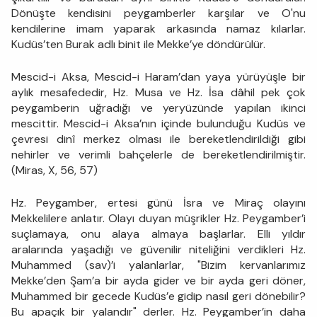
Dönüşte kendisini peygamberler karşılar ve O'nu
kendilerine imam yaparak arkasında namaz kılarlar.
Kudüs’ten Burak adlı binit ile Mekke’ye döndürülür.
Mescid-i Aksa, Mescid-i Haram’dan yaya yürüyüşle bir
aylık mesafededir, Hz. Musa ve Hz. İsa dâhil pek çok
peygamberin uğradığı ve yeryüzünde yapılan ikinci
mescittir. Mescid-i Aksa’nın içinde bulunduğu Kudüs ve
çevresi dinî merkez olması ile bereketlendirildiği gibi
nehirler ve verimli bahçelerle de bereketlendirilmiştir.
(Miras, X, 56, 57)
Hz. Peygamber, ertesi günü İsra ve Miraç olayını
Mekkelilere anlatır. Olayı duyan müşrikler Hz. Peygamber’i
suçlamaya, onu alaya almaya başlarlar. Elli yıldır
aralarında yaşadığı ve güvenilir niteliğini verdikleri Hz.
Muhammed (sav)’i yalanlarlar, "Bizim kervanlarımız
Mekke’den Şam’a bir ayda gider ve bir ayda geri döner,
Muhammed bir gecede Kudüs’e gidip nasıl geri dönebilir?
Bu apaçık bir yalandır" derler. Hz. Peygamber’in daha