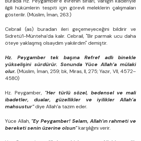
Burada Hz. Peygamber’e evrenin sırları, varlığın kaderiyle
ilgili hükümlerin tespiti için görevli meleklerin çalışmaları
gösterilir. (Müslim, İman, 263.)
Cebrail (as) buradan ileri geçemeyeceğini bildirir ve
Sidretü’l-Münteha’da kalır. Cebrail, "Bir parmak ucu daha
öteye yaklaşmış olsaydım yakılırdım" demiştir.
Hz. Peygamber tek başına Refref adlı binekle
yükselişini sürdürür. Sonunda Yüce Allah’a mülaki
olur.
(Müslim, İman, 259; bk, Miras, II, 275; Yazır, VII, 4572–
4580)
Hz. Peygamber,
"Her türlü sözel, bedensel ve mali
ibadetler, dualar, güzellikler ve iyilikler Allah’a
mahsustur"
diye Allah’a tazim eder.
Yüce Allah,
"Ey Peygamber! Selam, Allah’ın rahmeti ve
bereketi senin üzerine olsun"
karşılığını verir.