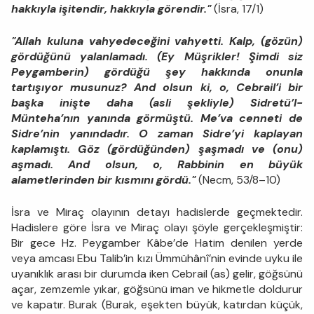
hakkıyla işitendir, hakkıyla görendir."
(İsra, 17/1)
"Allah kuluna vahyedeceğini vahyetti. Kalp, (gözün)
gördüğünü yalanlamadı. (Ey Müşrikler! Şimdi siz
Peygamberin) gördüğü şey hakkında onunla
tartışıyor musunuz? And olsun ki, o, Cebrail’i bir
başka inişte daha (asli şekliyle) Sidretü’l-
Münteha’nın yanında görmüştü. Me’va cenneti de
Sidre’nin yanındadır. O zaman Sidre’yi kaplayan
kaplamıştı. Göz (gördüğünden) şaşmadı ve (onu)
aşmadı. And olsun, o, Rabbinin en büyük
alametlerinden bir kısmını gördü."
(Necm, 53/8–10)
İsra ve Miraç olayının detayı hadislerde geçmektedir.
Hadislere göre İsra ve Miraç olayı şöyle gerçekleşmiştir:
Bir gece Hz. Peygamber Kâbe’de Hatim denilen yerde
veya amcası Ebu Talib’in kızı Ümmühânî’nin evinde uyku ile
uyanıklık arası bir durumda iken Cebrail (as) gelir, göğsünü
açar, zemzemle yıkar, göğsünü iman ve hikmetle doldurur
ve kapatır. Burak (Burak, eşekten büyük, katırdan küçük,