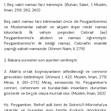
1. Beş vakit namaz farz kılınmıştır. (Buhari, Salat, 1; Müslim,
İman, 259, 262, 263)
Beş vakit namaz farz kılınmadan önce de Peygamberimiz
ve Müslümanlar sabah ve akşam ikişer rekât namaz
kılıyorlardı. İlk vahyin peşinden Cebrail (as)
Peygamberimiz'e abdest ve namazı öğretmiştir.
Peygamberimiz'in ilk kıldığı namaz, Cebrail’in imamlık
yaptığı sabah namazıdır. (Ahmet Naim, II, 279)
2. Bakara suresinin son ayetleri verilmiştir.
3. Allah’a ortak koşmayanların affedileceği ve cennete
girecekleri bildirilmiştir. (Ahmed, I, 422; Müslim, İman, 279;
Miras, II, 261–275) Miraç esnasında Hz. Peygamber’e
cennet, cehennem ve buralardaki insanların durumları
gösterilir ve birçok olaya muttali olur. (Müslim, İman, 263)
Hz. Peygamber, Refref adlı binit ile Sidretü’l-Münteha’ya
çıkartılır ve buradan aynı binitle Kudüs’e döndürülür.