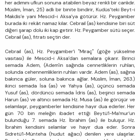
her adımını ufkun sonuna atabilen beyaz renkli bir canlıdır.
Müslim, İman, 25) adlı bir binite bindirir, Kudüs’teki Beyt-i
Makdis’e yani Mescid-i Aksa’ya götürür. Hz. Peygamber
burada iki rekât namaz kılar. Cebrail (as) kendisine biri süt
diğeri şarap dolu iki kap getirir. Hz. Peygamber sütü seçer.
Cebrail (as), fıtratı seçtin der.
Cebrail (as), Hz. Peygamber’i "Miraç" (göğe yükselme
vasıtası) ile Mescid-i Aksa’dan semalara çıkarır. Birinci
semada Adem, (Adem'in sağında cennetliklerin ruhları,
solunda cehennemliklerin ruhları vardır. Adem (as), sağına
bakınca güler, soluna bakınca ağlar. Müslim, İman, 263.)
ikinci semada İsa (as) ve Yahya (as), üçüncü semada
Yusuf (as), dördüncü semada İdris (as), beşinci semada
Harun (as) ve altıncı semada Hz. Musa (as) ile görüşür ve
selamlaşır, peygamberler kendisine hayır dua ederler. Her
gün 70 bin meleğin ibadet ettiği Beytü’l-Ma’mur’un
bulunduğu 7. semada Hz. İbrahim (as) ile buluşur. Hz.
İbrahim kendisini selamlar ve hayır dua eder. Sonra
Sidretü’l-Münteha (hudut ağacı) denilen yere ulaşırlar.