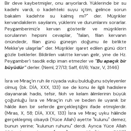
Bir deve kaybetmişler, onu arıyorlardı. Yüklerinde bir su
kadehi vardı, o kadehteki suyu içtim, gelince sorun
bakalım kadehte su kalmış mı?" der. Müşrikler
kervandakilerin sayılarını, yüklerini ve durumlarını sorarlar.
Peygamberimiz'e kervan gösterilir ve müşriklerin
sorularının hepsini cevaplar, "falan, filan kervanın
önündedir, filan günü güneşin doğumu ile birlikte
Mekke’ye ulaşırlar" der. Müşrikler işaret edilen günü dört
gözle beklerler. Bildirilen vakitte kervan gelir, yine de Hz.
Peygamber’i tasdik edip iman etmezler ve
"Bu apaçık bir
büyüdür"
derler. (Neml, 27/13; Saff, 61/6; Yazır, V, 3146)
İsra ve Miraç’ın ruh ile rüyada vuku bulduğunu söyleyenler
olmuş (bk. DİA, XXX, 133) ise de konu ile ilgili hadislere
dayanarak hadis, tefsir, fıkıh ve kelam âlimlerinin büyük
çoğunluğu İsra ve Miraç’ın ruh ve beden ile uyanık bir
hâlde iken bir seferde gerçekleştiğini ifade etmişlerdir.
(Miras, X, 58; DİA, XXX, 133) İsra ve Miraç uyku hâlinde
gerçekleşmiş olsaydı (Yüce Allah) ayette "kulunu" demez,
bunun yerine; "kulunun ruhunu" derdi. Ayrıca Yüce Allah