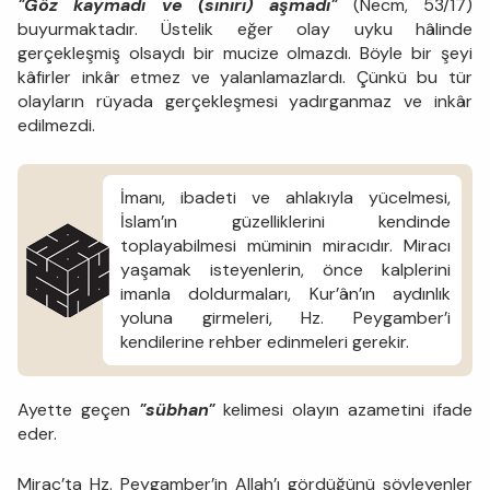
"Göz kaymadı ve (sınırı) aşmadı"
(Necm, 53/17)
buyurmaktadır. Üstelik eğer olay uyku hâlinde
gerçekleşmiş olsaydı bir mucize olmazdı. Böyle bir şeyi
kâfirler inkâr etmez ve yalanlamazlardı. Çünkü bu tür
olayların rüyada gerçekleşmesi yadırganmaz ve inkâr
edilmezdi.
İmanı, ibadeti ve ahlakıyla yücelmesi,
İslam’ın güzelliklerini kendinde
toplayabilmesi müminin miracıdır. Miracı
yaşamak isteyenlerin, önce kalplerini
imanla doldurmaları, Kur’ân’ın aydınlık
yoluna girmeleri, Hz. Peygamber’i
kendilerine rehber edinmeleri gerekir.
Ayette geçen
"sübhan"
kelimesi olayın azametini ifade
eder.
Miraç’ta Hz. Peygamber’in Allah’ı gördüğünü söyleyenler