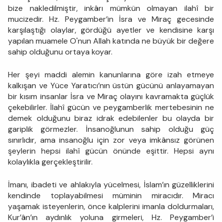
bize nakledilmiştir, inkârı mümkün olmayan ilahî bir
mucizedir. Hz. Peygamber’in İsra ve Miraç gecesinde
karşılaştığı olaylar, gördüğü ayetler ve kendisine karşı
yapılan muamele O'nun Allah katında ne büyük bir değere
sahip olduğunu ortaya koyar.
Her şeyi maddi alemin kanunlarına göre izah etmeye
kalkışan ve Yüce Yaratıcı’nın üstün gücünü anlayamayan
bir kısım insanlar İsra ve Miraç olayını kavramakta güçlük
çekebilirler. İlahî gücün ve peygamberlik mertebesinin ne
demek olduğunu biraz idrak edebilenler bu olayda bir
gariplik görmezler. İnsanoğlunun sahip olduğu güç
sınırlıdır, ama insanoğlu için zor veya imkânsız görünen
şeylerin hepsi ilahî gücün önünde eşittir. Hepsi aynı
kolaylıkla gerçekleştirilir.
İmanı, ibadeti ve ahlakıyla yücelmesi, İslam’ın güzelliklerini
kendinde toplayabilmesi müminin miracıdır. Miracı
yaşamak isteyenlerin, önce kalplerini imanla doldurmaları,
Kur’ân’ın aydınlık yoluna girmeleri, Hz. Peygamber’i