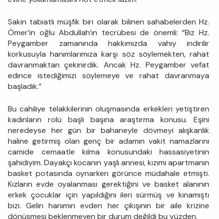
Sakin tabiatlı müşfik biri olarak bilinen sahabelerden Hz.
Ömer’in oğlu Abdullah’ın tecrübesi de önemli: “Biz Hz.
Peygamber zamanında hakkımızda vahiy indirilir
korkusuyla hanımlarımıza karşı söz söylemekten, rahat
davranmaktan çekinirdik. Ancak Hz. Peygamber vefat
edince istediğimizi söylemeye ve rahat davranmaya
başladık.”
Bu cahiliye telakkilerinin oluşmasında erkekleri yetiştiren
kadınların rolü başlı başına araştırma konusu. Eşini
neredeyse her gün bir bahaneyle dövmeyi alışkanlık
haline getirmiş olan genç bir adamın vakit namazlarını
camide cemaatle kılma konusundaki hassasiyetinin
şahidiyim. Dayakçı kocanın yaşlı annesi, kızımı apartmanın
basket potasında oynarken görünce müdahale etmişti.
Kızların evde oyalanması gerektiğini ve basket alanının
erkek çocuklar için yapıldığını ileri sürmüş ve kınamıştı
bizi. Gelin hanımın evden her çıkışının bir aile krizine
dönüşmesi beklenmeyen bir durum değildi bu yüzden.