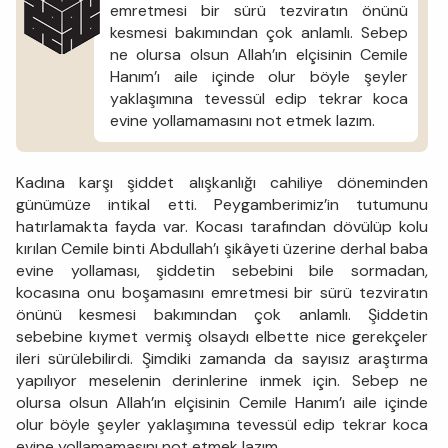
emretmesi bir sürü tezviratın önünü
kesmesi bakımından çok anlamlı. Sebep
ne olursa olsun Allah’ın elçisinin Cemile
Hanım’ı aile içinde olur böyle şeyler
yaklaşımına tevessül edip tekrar koca
evine yollamamasını not etmek lazım.
Kadına karşı şiddet alışkanlığı cahiliye döneminden
günümüze intikal etti. Peygamberimiz’in tutumunu
hatırlamakta fayda var. Kocası tarafından dövülüp kolu
kırılan Cemile binti Abdullah’ı şikâyeti üzerine derhal baba
evine yollaması, şiddetin sebebini bile sormadan,
kocasına onu boşamasını emretmesi bir sürü tezviratın
önünü kesmesi bakımından çok anlamlı. Şiddetin
sebebine kıymet vermiş olsaydı elbette nice gerekçeler
ileri sürülebilirdi. Şimdiki zamanda da sayısız araştırma
yapılıyor meselenin derinlerine inmek için. Sebep ne
olursa olsun Allah’ın elçisinin Cemile Hanım’ı aile içinde
olur böyle şeyler yaklaşımına tevessül edip tekrar koca
evine yollamamasını not etmek lazım.