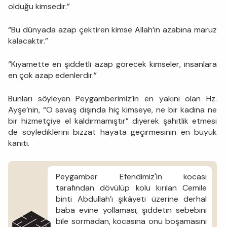
olduğu kimsedir.”
“Bu dünyada azap çektiren kimse Allah’ın azabına maruz
kalacaktır.”
“Kıyamette en şiddetli azap görecek kimseler, insanlara
en çok azap edenlerdir.”
Bunları söyleyen Peygamberimiz’in en yakını olan Hz.
Ayşe’nin, “O savaş dışında hiç kimseye, ne bir kadına ne
bir hizmetçiye el kaldırmamıştır” diyerek şahitlik etmesi
de söylediklerini bizzat hayata geçirmesinin en büyük
kanıtı.
Peygamber Efendimiz'in kocası
tarafından dövülüp kolu kırılan Cemile
binti Abdullah’ı şikâyeti üzerine derhal
baba evine yollaması, şiddetin sebebini
bile sormadan, kocasına onu boşamasını