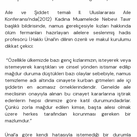
Aile ve Şiddet temalı II. Uluslararası Aile
Konferansı’nda(2012) Kadına Muamelede Nebevi Tavır
başlıklı bildirisinde, namus gerekçesiyle kızları hakkında
ölüm fermanları hazırlayan ailelere seslenmiş hadis
profesörü İ.Hakkı Ünal’ın dilinin özenli ve makul kurulumu
dikkat çekici:
“Özellikle ülkemizde bazı genç kızlarımızın, isteyerek veya
istemeyerek karıştıkları ve cinsel yönden istismar edilip
mağdur duruma düştükleri bazı olaylar sebebiyle, namus
temizleme adı altında cinayete kurban gitmeleri aile içi
şiddetin en acımasız örneklerindendir. Genelde aile
meclisinin onayıyla alınan bu cinayet kararlarına iştirak
edenlerin hepsi dinimize göre katil durumundadırlar.
Çünkü zorla mağdur edilen kimse, başta ailesi olmak
üzere herkes tarafından korunması gereken bir
mazlumdur.”
Ünal’a göre kendi hatasıyla istemediği bir durumla