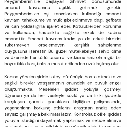
Peygamberimiz’le başlayan zihniyet dönüşümünde
emanet kavramına açıklık getirmek gerekir.
Peygamberimizin eşi tanımlarken kullandığı emanet
kavramı tahakküme ve mülk gibi edinmeye değil, şefkate
ve can yoldaşlığına işaret eder. Kötülüklerden korunma
ve kollamada, hastalıkta sağlıkta erkek de kadına
emanettir. Emanet kavramı kadın ya da erkek birbirini
tüketmeyen örselemeyen karşılıklı sahiplenme
duygusuna işarettir. Bu güzel mütekabiliyet sahip olma
ve üzerinde her türlü tasarruf yetkisine haiz olma gibi bir
hoyratlıkla karıştırılırsa murat edilenden uzaklaşılmış olur.
Kadına yönelen şiddet aileyi bütünüyle hasta etmekte ve
sağlıklı bireyler yetiştirmenin önündeki en büyük engeli
oluşturmakta. Meseleleri şiddet yoluyla çözmeyi
öğrenen ya da her vesileyle sözlü ya da fiziki şiddetle
karşılaşan çaresiz çocukların kişiliğinin gelişmesinde,
yaşananların korkunç etkilerini araştıran analiz eden
sayısız çalışmaya bakılması lazım. Kontrolsüz öfke, şiddet
yoluyla istediğini dayatmak yaptırmak ve netice almaya
çalışmak aciz ve zavallı bir iş ve öğrenilen bir tutum aynı