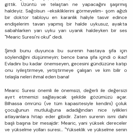
gittik. Üzüntü ve telaştan ne yapacağını şaşırmış
haldeyiz. Sağolsun -eksikliklerini görmeyelim- şom ağızlı
bir doktor tabloyu en karanlık haliyle tasvir edince
endişelerim tavan yapmış bir halde uykusuz, ayakta
sabahlarken yarı uyku yarı uyanık haldeyken bir ses
"Mearic Suresi'ni oku!" dedi.
Şimdi bunu duyunca bu surenin hastaya şifa için
söylendiğini düşünmeyin; bence bana şifa içindi o ikaz!
Evladını bu kadar önemseyen, gecesini gündüzüne katıp
onu iyileştirmeye, yetiştirmeye çalışan ve kim bilir o
telaşla neleri ihmal eden bana!
Mearic Suresi önemli ile önemsizi, değerli ile değersizi
ayırt etmemizi sağlayacak şekilde gözümüzü açar.
Bilhassa ömrünü (ve tüm kapasitesiyle kendini) çoluk
çocuğunun mutluluğuna adadığından nice iyilikleri
atlayanlara hitap eder gibidir. Zaten surenin ismi dahi
başlı başına bir mesajdır: Mearic, yani yüksek dereceler
ve yükselme yolları suresi... "Yükseklik ve yükselme senin