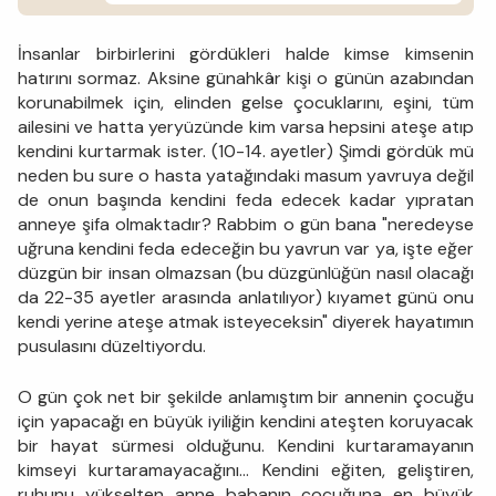
İnsanlar birbirlerini gördükleri halde kimse kimsenin
hatırını sormaz. Aksine günahkâr kişi o günün azabından
korunabilmek için, elinden gelse çocuklarını, eşini, tüm
ailesini ve hatta yeryüzünde kim varsa hepsini ateşe atıp
kendini kurtarmak ister. (10-14. ayetler) Şimdi gördük mü
neden bu sure o hasta yatağındaki masum yavruya değil
de onun başında kendini feda edecek kadar yıpratan
anneye şifa olmaktadır? Rabbim o gün bana "neredeyse
uğruna kendini feda edeceğin bu yavrun var ya, işte eğer
düzgün bir insan olmazsan (bu düzgünlüğün nasıl olacağı
da 22-35 ayetler arasında anlatılıyor) kıyamet günü onu
kendi yerine ateşe atmak isteyeceksin" diyerek hayatımın
pusulasını düzeltiyordu.
O gün çok net bir şekilde anlamıştım bir annenin çocuğu
için yapacağı en büyük iyiliğin kendini ateşten koruyacak
bir hayat sürmesi olduğunu. Kendini kurtaramayanın
kimseyi kurtaramayacağını… Kendini eğiten, geliştiren,
ruhunu yükselten anne babanın çocuğuna en büyük