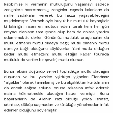
Rabbimize ki vermenin mutluluğunu yaşamayı sadece
zenginlere hasretmemiş; zenginler dışında kalanların da
nafile sadakalar vererek bu hazzı yaşayabileceğini
müjdelemiştir. Vermek öyle büyük bir mutluluk kaynağıdır
ki fakirliğin insanı en mutsuz eden tarafı hem her gün
ihtiyacı olanların tam içinde olup hem de onlara yardım
edememektir, derler. Günümüz mutluluk araştırıcıları da
mutlu etmenin mutlu olmaya değil; mutlu olmanın mutlu
etmeye bağlı olduğunu söylüyorlar. Yani mutlu olduğun
kadar mutlu etmezsin; mutlu ettiğin kadar (burada
mutluluk da verilen bir şeydir) mutlu olursun.
Bunun aksini düşünüp servet topladıkça mutlu olacağını
düşünen ve bu yüzden yığdıkça yığanları Efendimiz
“alçaklar” olarak tanımlamış ve bu alçaklıktan kurtulmanın
da ancak sağına soluna, önüne arkasına infak ederek
malına hükmetmekle olacağını haber vermiştir. Bunu
başaranların da Allah’ın razı olduğu yolda israfsız,
sıkıntısız, döküp saçmadan ve kötülüğe yönelmeden infak
edenler olduğunu söylemiştir.