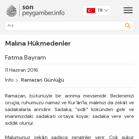
TR
Malına Hükmedenler
Fatma Bayram
11 Haziran 2016
İnfo
Ramazan Günlüğü
Ramazan, bütünüyle bir arınma mevsimidir. Bedenimizi
oruçla, ruhumuzu namaz ve Kur’ân’la, malımızı da zekât ve
sadakalarla arındırır. Sadaka, “sıdk” kökünden gelir ve
imanımızdaki sadakati ortaya koyar; sadaka vere vere
sıddık olunur.
Malumunuz zekâtı sadece zenginler verir. Çok şükür