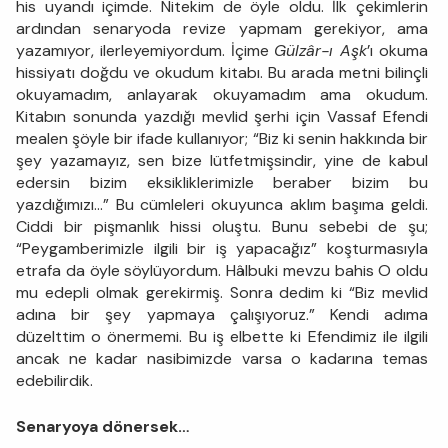
his uyandı içimde. Nitekim de öyle oldu. İlk çekimlerin
ardından senaryoda revize yapmam gerekiyor, ama
yazamıyor, ilerleyemiyordum. İçime
Gülzâr-ı Aşk
’ı okuma
hissiyatı doğdu ve okudum kitabı. Bu arada metni bilinçli
okuyamadım, anlayarak okuyamadım ama okudum.
Kitabın sonunda yazdığı mevlid şerhi için Vassaf Efendi
mealen şöyle bir ifade kullanıyor; “Biz ki senin hakkında bir
şey yazamayız, sen bize lütfetmişsindir, yine de kabul
edersin bizim eksikliklerimizle beraber bizim bu
yazdığımızı…” Bu cümleleri okuyunca aklım başıma geldi.
Ciddi bir pişmanlık hissi oluştu. Bunu sebebi de şu;
“Peygamberimizle ilgili bir iş yapacağız” koşturmasıyla
etrafa da öyle söylüyordum. Hâlbuki mevzu bahis O oldu
mu edepli olmak gerekirmiş. Sonra dedim ki “Biz mevlid
adına bir şey yapmaya çalışıyoruz.” Kendi adıma
düzelttim o önermemi. Bu iş elbette ki Efendimiz ile ilgili
ancak ne kadar nasibimizde varsa o kadarına temas
edebilirdik.
Senaryoya dönersek…