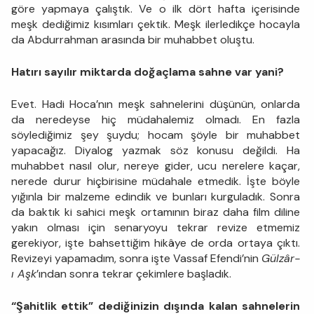
göre yapmaya çalıştık. Ve o ilk dört hafta içerisinde
meşk dediğimiz kısımları çektik. Meşk ilerledikçe hocayla
da Abdurrahman arasında bir muhabbet oluştu.
Hatırı sayılır miktarda doğaçlama sahne var yani?
Evet. Hadi Hoca’nın meşk sahnelerini düşünün, onlarda
da neredeyse hiç müdahalemiz olmadı. En fazla
söylediğimiz şey şuydu; hocam şöyle bir muhabbet
yapacağız. Diyalog yazmak söz konusu değildi. Ha
muhabbet nasıl olur, nereye gider, ucu nerelere kaçar,
nerede durur hiçbirisine müdahale etmedik. İşte böyle
yığınla bir malzeme edindik ve bunları kurguladık. Sonra
da baktık ki sahici meşk ortamının biraz daha film diline
yakın olması için senaryoyu tekrar revize etmemiz
gerekiyor, işte bahsettiğim hikâye de orda ortaya çıktı.
Revizeyi yapamadım, sonra işte Vassaf Efendi’nin
Gülzâr-
ı Aşk
’ından sonra tekrar çekimlere başladık.
“Şahitlik ettik” dediğinizin dışında kalan sahnelerin