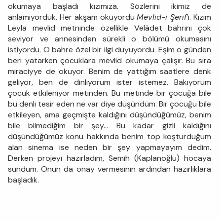
okumaya başladı kızımıza. Sözlerini ikimiz de
anlamıyorduk. Her akşam okuyordu
Mevlid-i Şerif
’i. Kızım
Leyla mevlid metninde özellikle Velâdet bahrini çok
seviyor ve annesinden sürekli o bölümü okumasını
istiyordu. O bahre özel bir ilgi duyuyordu. Eşim o günden
beri yatarken çocuklara mevlid okumaya çalışır. Bu sıra
miraciyye de okuyor. Benim de yattığım saatlere denk
geliyor, ben de dinliyorum ister istemez. Bakıyorum
çocuk etkileniyor metinden. Bu metinde bir çocuğa bile
bu denli tesir eden ne var diye düşündüm. Bir çocuğu bile
etkileyen, ama geçmişte kaldığını düşündüğümüz, benim
bile bilmediğim bir şey… Bu kadar gizli kaldığını
düşündüğümüz konu hakkında benim top koşturduğum
alan sinema ise neden bir şey yapmayayım dedim.
Derken projeyi hazırladım, Semih (Kaplanoğlu) hocaya
sundum. Onun da onay vermesinin ardından hazırlıklara
başladık.