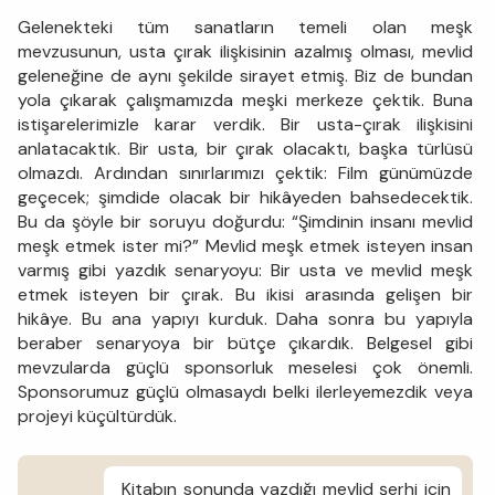
Gelenekteki tüm sanatların temeli olan meşk
mevzusunun, usta çırak ilişkisinin azalmış olması, mevlid
geleneğine de aynı şekilde sirayet etmiş. Biz de bundan
yola çıkarak çalışmamızda meşki merkeze çektik. Buna
istişarelerimizle karar verdik. Bir usta-çırak ilişkisini
anlatacaktık. Bir usta, bir çırak olacaktı, başka türlüsü
olmazdı. Ardından sınırlarımızı çektik: Film günümüzde
geçecek; şimdide olacak bir hikâyeden bahsedecektik.
Bu da şöyle bir soruyu doğurdu: “Şimdinin insanı mevlid
meşk etmek ister mi?” Mevlid meşk etmek isteyen insan
varmış gibi yazdık senaryoyu: Bir usta ve mevlid meşk
etmek isteyen bir çırak. Bu ikisi arasında gelişen bir
hikâye. Bu ana yapıyı kurduk. Daha sonra bu yapıyla
beraber senaryoya bir bütçe çıkardık. Belgesel gibi
mevzularda güçlü sponsorluk meselesi çok önemli.
Sponsorumuz güçlü olmasaydı belki ilerleyemezdik veya
projeyi küçültürdük.
Kitabın sonunda yazdığı mevlid şerhi için