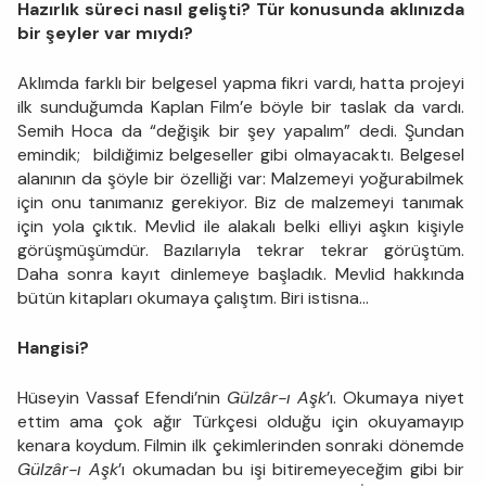
Hazırlık süreci nasıl gelişti? Tür konusunda aklınızda
bir şeyler var mıydı?
Aklımda farklı bir belgesel yapma fikri vardı, hatta projeyi
ilk sunduğumda Kaplan Film’e böyle bir taslak da vardı.
Semih Hoca da “değişik bir şey yapalım” dedi. Şundan
emindik; bildiğimiz belgeseller gibi olmayacaktı. Belgesel
alanının da şöyle bir özelliği var: Malzemeyi yoğurabilmek
için onu tanımanız gerekiyor. Biz de malzemeyi tanımak
için yola çıktık. Mevlid ile alakalı belki elliyi aşkın kişiyle
görüşmüşümdür. Bazılarıyla tekrar tekrar görüştüm.
Daha sonra kayıt dinlemeye başladık. Mevlid hakkında
bütün kitapları okumaya çalıştım. Biri istisna…
Hangisi?
Hüseyin Vassaf Efendi’nin
Gülzâr-ı Aşk
’ı. Okumaya niyet
ettim ama çok ağır Türkçesi olduğu için okuyamayıp
kenara koydum. Filmin ilk çekimlerinden sonraki dönemde
Gülzâr-ı Aşk
’ı okumadan bu işi bitiremeyeceğim gibi bir