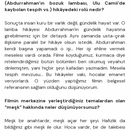
(Abdurrahman’ın bozuk lambası, Ulu Camii’de
kaybolan tespih vs.) hikâyedeki rolü nedir?
Sonuçta insan kuru bir varlık değil, gündelik hayat var. O
lamba hikâyesi Abdurrahman’ın gündelik hayatına
girebilmemiz için bir detaydı. Aynı zamanda usta-çırak
ilişkisine paralel bir hikâye olsun istedik. Abdurrahman
kendi başına yapamadı o işi… Her işi ehline vermek
meselesi vardı orada. Filme koyduğumuz, kurmaca diye
nitelendirdiğimiz bütün bölümleri ben okumuş veyahut
dinlemiştim, yani hiçbir şeyi kafadan yazmadım. Mesela
tespih mevzusu… Bu hikâyeler vaki, hocalar emanet
veriyorlardı. O yüzden yaptığımız filmin belgesel
referansının sağlam olduğunu düşünüyorum.
Filmin merkezine yerleştirdiğiniz temalardan olan
“meşk” hakkında neler düşünüyorsunuz?
Meşk bir anahtardır, meşk açar her şeyi. Hafızlık da
bildiğiniz gibi meşk ile olur. Hoca vardır, bir de talebesi