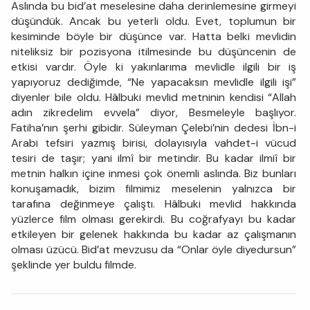
Aslında bu bid’at meselesine daha derinlemesine girmeyi
düşündük. Ancak bu yeterli oldu. Evet, toplumun bir
kesiminde böyle bir düşünce var. Hatta belki mevlidin
niteliksiz bir pozisyona itilmesinde bu düşüncenin de
etkisi vardır. Öyle ki yakınlarıma mevlidle ilgili bir iş
yapıyoruz dediğimde, “Ne yapacaksın mevlidle ilgili işi”
diyenler bile oldu. Hâlbuki mevlid metninin kendisi “Allah
adın zikredelim evvela” diyor, Besmeleyle başlıyor.
Fatiha’nın şerhi gibidir. Süleyman Çelebi’nin dedesi İbn-i
Arabi tefsiri yazmış birisi, dolayısıyla vahdet-i vücud
tesiri de taşır; yani ilmî bir metindir. Bu kadar ilmiî bir
metnin halkın içine inmesi çok önemli aslında. Biz bunları
konuşamadık, bizim filmimiz meselenin yalnızca bir
tarafına değinmeye çalıştı. Hâlbuki mevlid hakkında
yüzlerce film olması gerekirdi. Bu coğrafyayı bu kadar
etkileyen bir gelenek hakkında bu kadar az çalışmanın
olması üzücü. Bid’at mevzusu da “Onlar öyle diyedursun”
şeklinde yer buldu filmde.