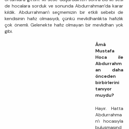
de hocalara sorduk ve sonunda Abdurrahman’da karar
kıldık. Abdurrahman’ı seçmemizin bir etkili sebebi de
kendisinin hafız olmasıydı, çünkü mevlidhanlıkta hafızlık
çok önemli. Gelenekte hafız olmayan bir mevlidhan yok
gibi.
Âmâ
Mustafa
Hoca ile
Abdurrahm
an daha
önceden
birbirlerini
tanıyor
muydu?
Hayır. Hatta
Abdurrahma
n’ı hocasıyla
buluşmasınd