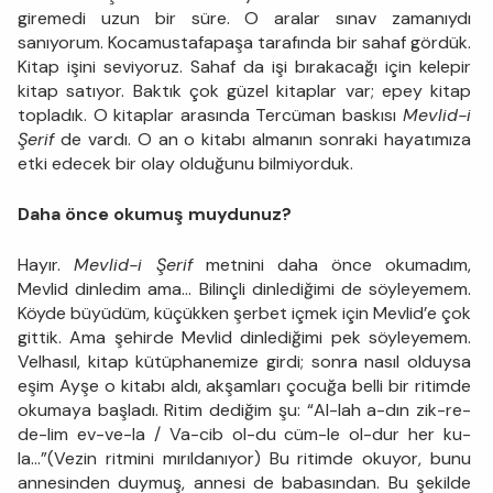
giremedi uzun bir süre. O aralar sınav zamanıydı
sanıyorum. Kocamustafapaşa tarafında bir sahaf gördük.
Kitap işini seviyoruz. Sahaf da işi bırakacağı için kelepir
kitap satıyor. Baktık çok güzel kitaplar var; epey kitap
topladık. O kitaplar arasında Tercüman baskısı
Mevlid-i
Şerif
de vardı. O an o kitabı almanın sonraki hayatımıza
etki edecek bir olay olduğunu bilmiyorduk.
Daha önce okumuş muydunuz?
Hayır.
Mevlid-i Şerif
metnini daha önce okumadım,
Mevlid dinledim ama… Bilinçli dinlediğimi de söyleyemem.
Köyde büyüdüm, küçükken şerbet içmek için Mevlid’e çok
gittik. Ama şehirde Mevlid dinlediğimi pek söyleyemem.
Velhasıl, kitap kütüphanemize girdi; sonra nasıl olduysa
eşim Ayşe o kitabı aldı, akşamları çocuğa belli bir ritimde
okumaya başladı. Ritim dediğim şu: “Al-lah a-dın zik-re-
de-lim ev-ve-la / Va-cib ol-du cüm-le ol-dur her ku-
la…”(Vezin ritmini mırıldanıyor) Bu ritimde okuyor, bunu
annesinden duymuş, annesi de babasından. Bu şekilde