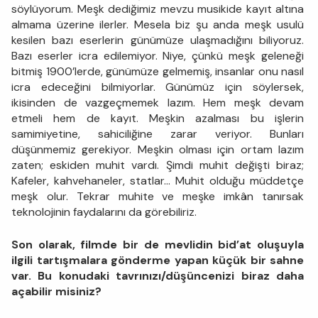
söylüyorum. Meşk dediğimiz mevzu musikide kayıt altına
almama üzerine ilerler. Mesela biz şu anda meşk usulü
kesilen bazı eserlerin günümüze ulaşmadığını biliyoruz.
Bazı eserler icra edilemiyor. Niye, çünkü meşk geleneği
bitmiş 1900’lerde, günümüze gelmemiş, insanlar onu nasıl
icra edeceğini bilmiyorlar. Günümüz için söylersek,
ikisinden de vazgeçmemek lazım. Hem meşk devam
etmeli hem de kayıt. Meşkin azalması bu işlerin
samimiyetine, sahiciliğine zarar veriyor. Bunları
düşünmemiz gerekiyor. Meşkin olması için ortam lazım
zaten; eskiden muhit vardı. Şimdi muhit değişti biraz;
Kafeler, kahvehaneler, statlar… Muhit olduğu müddetçe
meşk olur. Tekrar muhite ve meşke imkân tanırsak
teknolojinin faydalarını da görebiliriz.
Son olarak, filmde bir de mevlidin bid’at oluşuyla
ilgili tartışmalara gönderme yapan küçük bir sahne
var. Bu konudaki tavrınızı/düşüncenizi biraz daha
açabilir misiniz?