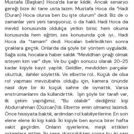
Mustafa (Başkan) Hoca’da karar kıldık. Ancak senaryo
gereği bize iki tane usta lazım. Mustafa Hoca da “Hadi
(Duran) Hoca olursa ben bu işte olurum” dedi. Biz de o
zamanlar yeni yeni tanışıyoruz, o da haklı. Hadi Hoca da
mevlid konusunda oldukça yetkin birisi; hem okuma
konusunda hem eğitim, ses konusunda çok iyi... Hadi
Hoca da “tamam” dedi. Hocaları belirledikten sonra
çıraklara geçtik. Onlarda da şöyle bir yöntem uyguladık.
Sağa sola, hocalara haber saldık “Mevlidhan çırağı olmak
isteyen kim var” diye. Ve bu çağrı sonucu olarak 20-25
kadar kişiyle kayıt yaptık. Geldiler, mevlidden parçalar
okuttuk, ilahiler söylettik. Ve elbette rol… Küçük de olsa
rol yapması mevzubahis olduğu için, kamera önünde
nasıl diye bir iki küçük sahne de oynattık. Varsa
enstrümanlarını da kullandırttık. İşin şöyle bir tarafı var,
ilk çekim yaptığımız, “Bu olabilir” dediğimiz kişi
Abdurrahman (Düzcan)’dı. Elbette emin olmamız lazımdı.
Önce hissiyata baktık, ardından rol kabiliyetlerine. En son
elene elene iki kişi kaldı. İki kişiyle ben ayrıca birer hafta
vakit geçirdim. Onların işyerlerine, meşk ettikleri
ortamlara gittim. İki sese düşürdükten sonra bu iki sesi