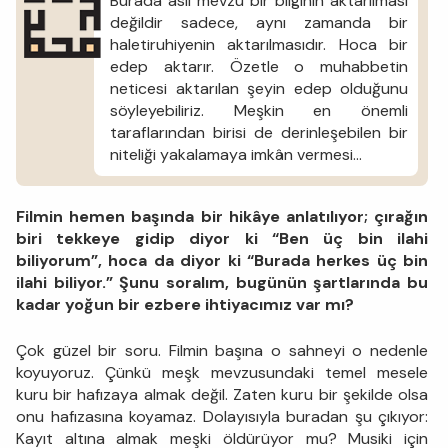
Burada asıl mevzu bir bilginin aktarılması
değildir sadece, aynı zamanda bir
haletiruhiyenin aktarılmasıdır. Hoca bir
edep aktarır. Özetle o muhabbetin
neticesi aktarılan şeyin edep olduğunu
söyleyebiliriz. Meşkin en önemli
taraflarından birisi de derinleşebilen bir
niteliği yakalamaya imkân vermesi…
Filmin hemen başında bir hikâye anlatılıyor; çırağın
biri tekkeye gidip diyor ki “Ben üç bin ilahi
biliyorum”, hoca da diyor ki “Burada herkes üç bin
ilahi biliyor.” Şunu soralım, bugünün şartlarında bu
kadar yoğun bir ezbere ihtiyacımız var mı?
Çok güzel bir soru. Filmin başına o sahneyi o nedenle
koyuyoruz. Çünkü meşk mevzusundaki temel mesele
kuru bir hafızaya almak değil. Zaten kuru bir şekilde olsa
onu hafızasına koyamaz. Dolayısıyla buradan şu çıkıyor:
Kayıt altına almak meşki öldürüyor mu? Musiki için