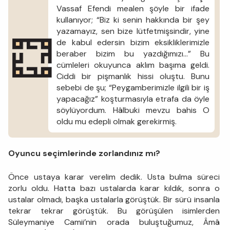
Vassaf Efendi mealen şöyle bir ifade
kullanıyor; “Biz ki senin hakkında bir şey
yazamayız, sen bize lütfetmişsindir, yine
de kabul edersin bizim eksikliklerimizle
beraber bizim bu yazdığımızı…” Bu
cümleleri okuyunca aklım başıma geldi.
Ciddi bir pişmanlık hissi oluştu. Bunu
sebebi de şu; “Peygamberimizle ilgili bir iş
yapacağız” koşturmasıyla etrafa da öyle
söylüyordum. Hâlbuki mevzu bahis O
oldu mu edepli olmak gerekirmiş.
Oyuncu seçimlerinde zorlandınız mı?
Önce ustaya karar verelim dedik. Usta bulma süreci
zorlu oldu. Hatta bazı ustalarda karar kıldık, sonra o
ustalar olmadı, başka ustalarla görüştük. Bir sürü insanla
tekrar tekrar görüştük. Bu görüşülen isimlerden
Süleymaniye Camii’nin orada buluştuğumuz, Âmâ