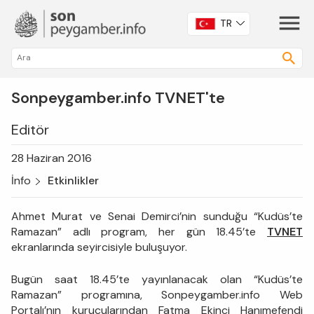
TR
Sonpeygamber.info TVNET'te
Editör
28 Haziran 2016
İnfo
Etkinlikler
Ahmet Murat ve Senai Demirci’nin sunduğu “Kudüs’te
Ramazan” adlı program, her gün 18.45’te
TVNET
ekranlarında seyircisiyle buluşuyor.
Bugün saat 18.45’te yayınlanacak olan “Kudüs’te
Ramazan” programına, Sonpeygamber.info Web
Portalı’nın kurucularından Fatma Ekinci Hanımefendi