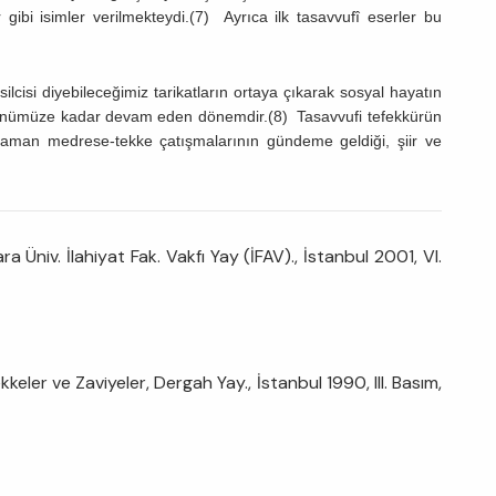
sır gibi isimler verilmekteydi.(7) Ayrıca ilk tasavvufî eserler bu
cisi diyebileceğimiz tarikatların ortaya çıkarak sosyal hayatın
, günümüze kadar devam eden dönemdir.(8) Tasavvufi tefekkürün
n zaman medrese-tekke çatışmalarının gündeme geldiği, şiir ve
 Üniv. İlahiyat Fak. Vakfı Yay (İFAV)., İstanbul 2001, VI.
eler ve Zaviyeler, Dergah Yay., İstanbul 1990, III. Basım,