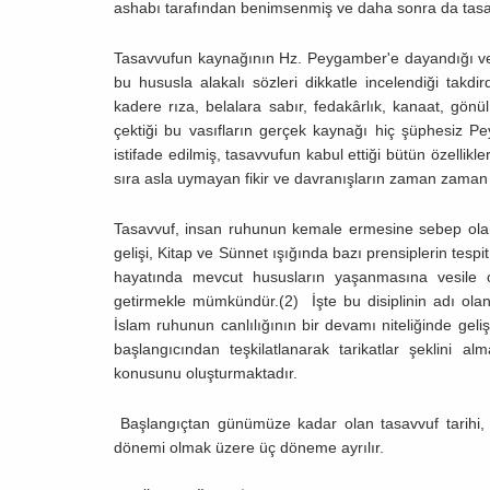
ashabı tarafından benimsenmiş ve daha sonra da tasavv
Tasavvufun kaynağının Hz. Peygamber'e dayandığı ve 
bu hususla alakalı sözleri dikkatle incelendiği takdi
kadere rıza, belalara sabır, fedakârlık, kanaat, gönü
çektiği bu vasıfların gerçek kaynağı hiç şüphesiz P
istifade edilmiş, tasavvufun kabul ettiği bütün özellik
sıra asla uymayan fikir ve davranışların zaman zaman z
Tasavvuf, insan ruhunun kemale ermesine sebep olan
gelişi, Kitap ve Sünnet ışığında bazı prensiplerin tes
hayatında mevcut hususların yaşanmasına vesile ol
getirmekle mümkündür.(2) İşte bu disiplinin adı olan
İslam ruhunun canlılığının bir devamı niteliğinde geli
başlangıcından teşkilatlanarak tarikatlar şeklini 
konusunu oluşturmaktadır.
Başlangıçtan günümüze kadar olan tasavvuf tarihi, g
dönemi olmak üzere üç döneme ayrılır.