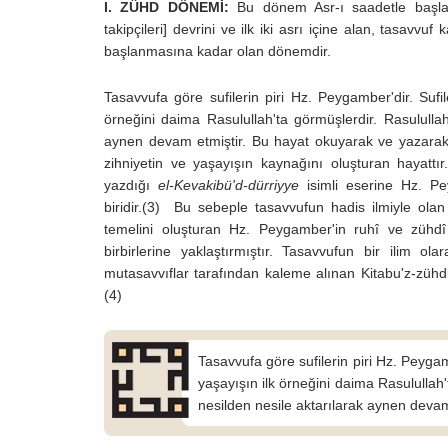
I. ZÜHD DÖNEMİ:
Bu dönem Asr-ı saadetle başlayan
takipçileri] devrini ve ilk iki asrı içine alan, tasavvu
başlanmasına kadar olan dönemdir.
Tasavvufa göre sufilerin piri Hz. Peygamber'dir. Sufil
örneğini daima Rasulullah'ta görmüşlerdir. Rasulullah
aynen devam etmiştir. Bu hayat okuyarak ve yazarak 
zihniyetin ve yaşayışın kaynağını oluşturan hayattır
yazdığı
el-Kevakibü'd-dürriyye
isimli eserine Hz. P
biridir.(3) Bu sebeple tasavvufun hadis ilmiyle ol
temelini oluşturan Hz. Peygamber'in ruhî ve zühdî 
birbirlerine yaklaştırmıştır. Tasavvufun bir ilim 
mutasavvıflar tarafından kaleme alınan Kitabu'z-zühdl
(4)
Tasavvufa göre sufilerin piri Hz. Peygam
yaşayışın ilk örneğini daima Rasulullah'
nesilden nesile aktarılarak aynen devam