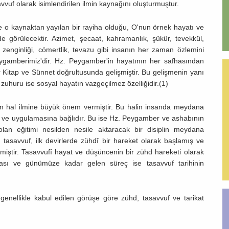
uf olarak isimlendirilen ilmin kaynağını oluşturmuştur.
o kaynaktan yayılan bir rayiha olduğu, O'nun örnek hayatı ve
rde görülecektir. Azimet, şecaat, kahramanlık, şükür, tevekkül,
l zenginliği, cömertlik, tevazu gibi insanın her zaman özlemini
eygamberimiz'dir. Hz. Peygamber'in hayatının her safhasından
ler Kitap ve Sünnet doğrultusunda gelişmiştir. Bu gelişmenin yanı
uhuru ise sosyal hayatın vazgeçilmez özelliğidir.(1)
 hal ilmine büyük önem vermiştir. Bu halin insanda meydana
pit ve uygulamasına bağlıdır. Bu ise Hz. Peygamber ve ashabının
an eğitimi nesilden nesile aktaracak bir disiplin meydana
 tasavvuf, ilk devirlerde zühdî bir hareket olarak başlamış ve
şmiştir. Tasavvufî hayat ve düşüncenin bir zühd hareketi olarak
alması ve günümüze kadar gelen süreç ise tasavvuf tarihinin
enellikle kabul edilen görüşe göre zühd, tasavvuf ve tarikat