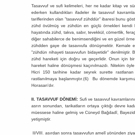
Tasavvuf ve sufi kelimeleri, her ne kadar kitap ve sü
ederken kullandıkları ifadeler ile tasavvuf kavramla
tariflerinden olan "tasavvuf zühddür" ibaresi bunu gös
zühd övülmüş ve zühdün en güçlü örnekleri kendi ha
hayatında zühd, takva, sabır, tevekkül, cömertlik, fe
diğer sahabilerce de benimsendiğini ve en güzel örnek
zühdden gaye de tasavvufa dönüşmektir. Kemale ere
"zühdün nihayeti tasavvufun bidayetidir" denilmiştir
zühd hareketi için doğru ve geçerlidir. Onun için b
hareket haline dönüşmesi kaçınılmazdı. Nitekim öyle 
Hicri 150 tarihine kadar seyrek surette rastlanan
rastlanılmaya başlanmıştır.(6) Bu dönemde karşımız
Horasan'dır.
II. TASAVVUF DÖNEMİ:
Sufi ve tasavvuf kavramlarının
asrın sonundan, tarikatların ortaya çıktığı devre k
müessese haline gelmiş ve Cüneyd Bağdadî, Bayezid 
yetişmiştir.
II/VIII. asırdan sonra tasavvufun amelî yönünden ziya