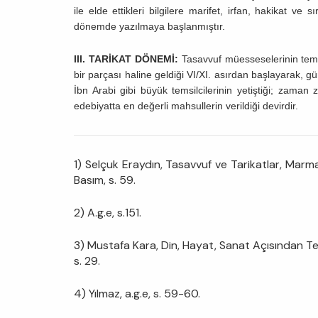
ile elde ettikleri bilgilere marifet, irfan, hakikat ve 
dönemde yazılmaya başlanmıştır.
III. TARİKAT DÖNEMİ:
Tasavvuf müesseselerinin temsil
bir parçası haline geldiği VI/XI. asırdan başlayarak
İbn Arabi gibi büyük temsilcilerinin yetiştiği; zama
edebiyatta en değerli mahsullerin verildiği devirdir.
1) Selçuk Eraydın, Tasavvuf ve Tarikatlar, Marmara
Basım, s. 59.
2) A.g.e, s.151.
3) Mustafa Kara, Din, Hayat, Sanat Açısından Tekk
s. 29.
4) Yılmaz, a.g.e, s. 59-60.