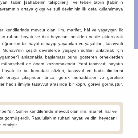
, tabiin [sahabenin takipçileri] ve tebe-i tabiin [tabiin'in
f kavramının ortaya çıkışı ve sufi deyiminin ilk defa kullanılmaya
er kendilerinde mevcut olan ilim, marifet, hâl ve yaşayışın ilk
'ın ruhani hayatı ve dini heyecanı nesilden nesile aktarılarak
öğrenilen bir hayat olmayıp yaşanılan ve yaşatılan; tasavvufi
. Münavî'nin çeşitli devrelerde yaşayan sufileri anlatmak için
eygamber'i anlatmakla başlaması bunu gösteren örneklerden
an münasebeti de önem kazanmaktadır. Yani tasavvufi hayatın
hayatı ile bu konudaki sözleri, tasavvuf ve hadis ilimlerini
olarak ortaya çıkışından önce, gerek muhaddisler ve gerekse
er hadis ilmiyle tasavvuf arasında bir köprü görevi görmüştür.
ber'dir. Sufiler kendilerinde mevcut olan ilim, marifet, hâl ve
ta görmüşlerdir. Rasulullah'ın ruhani hayatı ve dini heyecanı
 etmiştir.