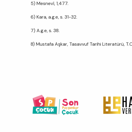
5) Mesnevî, 1,477.
6) Kara, a.g.e, s. 31-32.
7) A.g.e, s. 38.
8) Mustafa Aşkar, Tasavvuf Tarihi Literatürü, T.C.