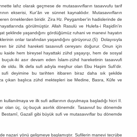
nnette lafız olarak geçmese de mutasavvıfların tasavvufu tarif
rının ekserisi, Kur'ân ve sünnet kaynaklıdır. Mutasavvıfların
teren örneklerden biridir. Zira Hz. Peygamber'in hadislerinde de
yatlarında görülmüştür. Allah Rasulü ve Hulefa-i Raşidîn'in
ragat şeklinde yaşandığını gördüğümüz ruhani ve manevi hayatın
lerinin onlar tarafından yaşandığını görüyoruz.(5) Dolayısıyla
n bir zühd hareketi tasavvufi cereyanı doğurur. Onun için
. Bu kaide hem bireysel hayattaki zühd yaşayışı, hem de sosyal
ir buçuk-iki asır devam eden İslam-zühd hareketinin tasavvufi
de oldu. İlk defa sufi adıyla meşhur olan Ebu Haşim Sufi'dir.
 sufi deyimine bu tarihten itibaren biraz daha sık şekilde
a çıkan başlıca zühd mektepleri ise Medine, Basra, Kûfe ve
 kullanılmaya ve ilk sufi adlarının duyulmaya başladığı hicri II.
adar olan üç, üç-buçuk asırlık dönemdir. Tasavvuf bu dönemde
Bestamî, Gazalî gibi büyük sufi ve mutasavvıflar bu dönemde
de nazari yönü gelişmeye başlamıştır. Sufilerin manevi tecrübe