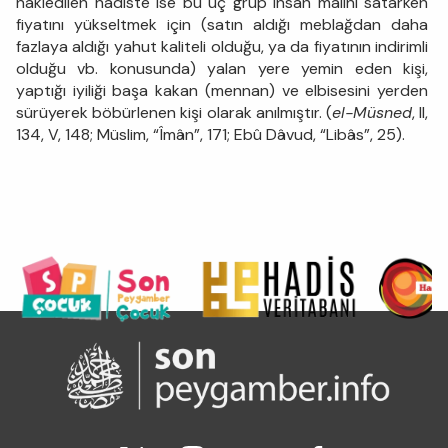
nakledilen hadiste ise bu üç grup insan malını satarken
fiyatını yükseltmek için (satın aldığı meblağdan daha
fazlaya aldığı yahut kaliteli olduğu, ya da fiyatının indirimli
olduğu vb. konusunda) yalan yere yemin eden kişi,
yaptığı iyiliği başa kakan (mennan) ve elbisesini yerden
sürüyerek böbürlenen kişi olarak anılmıştır. (
el-Müsned
, II,
134, V, 148; Müslim, “Îmân”, 171; Ebû Dâvud, “Libâs”, 25).