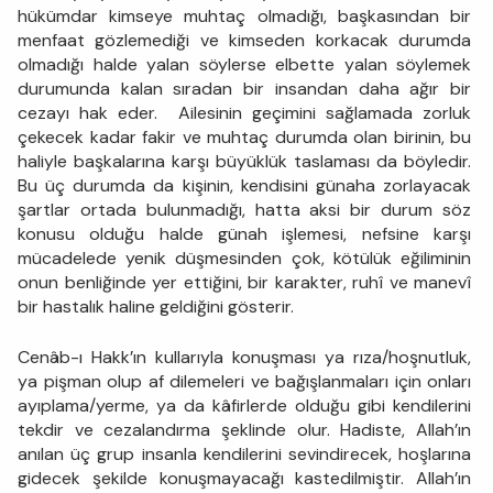
hükümdar kimseye muhtaç olmadığı, başkasından bir
menfaat gözlemediği ve kimseden korkacak durumda
olmadığı halde yalan söylerse elbette yalan söylemek
durumunda kalan sıradan bir insandan daha ağır bir
cezayı hak eder. Ailesinin geçimini sağlamada zorluk
çekecek kadar fakir ve muhtaç durumda olan birinin, bu
haliyle başkalarına karşı büyüklük taslaması da böyledir.
Bu üç durumda da kişinin, kendisini günaha zorlayacak
şartlar ortada bulunmadığı, hatta aksi bir durum söz
konusu olduğu halde günah işlemesi, nefsine karşı
mücadelede yenik düşmesinden çok, kötülük eğiliminin
onun benliğinde yer ettiğini, bir karakter, ruhî ve manevî
bir hastalık haline geldiğini gösterir.
Cenâb-ı Hakk’ın kullarıyla konuşması ya rıza/hoşnutluk,
ya pişman olup af dilemeleri ve bağışlanmaları için onları
ayıplama/yerme, ya da kâfirlerde olduğu gibi kendilerini
tekdir ve cezalandırma şeklinde olur. Hadiste, Allah’ın
anılan üç grup insanla kendilerini sevindirecek, hoşlarına
gidecek şekilde konuşmayacağı kastedilmiştir. Allah’ın