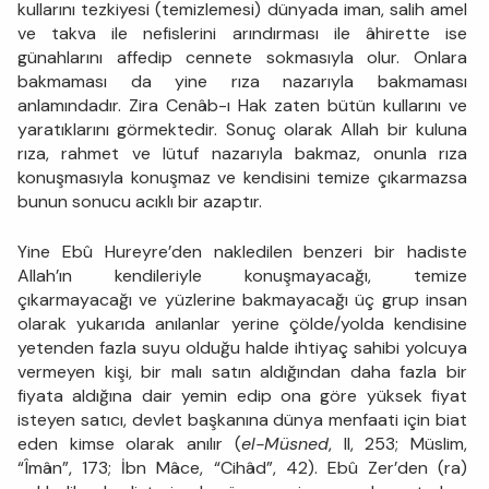
kullarını tezkiyesi (temizlemesi) dünyada iman, salih amel
ve takva ile nefislerini arındırması ile âhirette ise
günahlarını affedip cennete sokmasıyla olur. Onlara
bakmaması da yine rıza nazarıyla bakmaması
anlamındadır. Zira Cenâb-ı Hak zaten bütün kullarını ve
yaratıklarını görmektedir. Sonuç olarak Allah bir kuluna
rıza, rahmet ve lütuf nazarıyla bakmaz, onunla rıza
konuşmasıyla konuşmaz ve kendisini temize çıkarmazsa
bunun sonucu acıklı bir azaptır.
Yine Ebû Hureyre’den nakledilen benzeri bir hadiste
Allah’ın kendileriyle konuşmayacağı, temize
çıkarmayacağı ve yüzlerine bakmayacağı üç grup insan
olarak yukarıda anılanlar yerine çölde/yolda kendisine
yetenden fazla suyu olduğu halde ihtiyaç sahibi yolcuya
vermeyen kişi, bir malı satın aldığından daha fazla bir
fiyata aldığına dair yemin edip ona göre yüksek fiyat
isteyen satıcı, devlet başkanına dünya menfaati için biat
eden kimse olarak anılır (
el-Müsned
, II, 253; Müslim,
“Îmân”, 173; İbn Mâce, “Cihâd”, 42). Ebû Zer’den (ra)