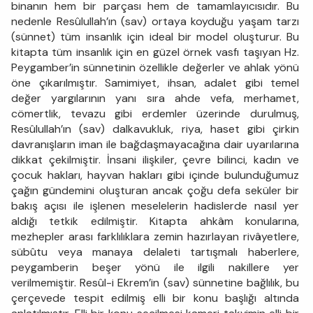
binanın hem bir parçası hem de tamamlayıcısıdır. Bu
nedenle Resûlullah’ın (sav) ortaya koyduğu yaşam tarzı
(sünnet) tüm insanlık için ideal bir model oluşturur. Bu
kitapta tüm insanlık için en güzel örnek vasfı taşıyan Hz.
Peygamber’in sünnetinin özellikle değerler ve ahlak yönü
öne çıkarılmıştır. Samimiyet, ihsan, adalet gibi temel
değer yargılarının yanı sıra ahde vefa, merhamet,
cömertlik, tevazu gibi erdemler üzerinde durulmuş,
Resûlullah’ın (sav) dalkavukluk, riya, haset gibi çirkin
davranışların iman ile bağdaşmayacağına dair uyarılarına
dikkat çekilmiştir. İnsani ilişkiler, çevre bilinci, kadın ve
çocuk hakları, hayvan hakları gibi içinde bulunduğumuz
çağın gündemini oluşturan ancak çoğu defa seküler bir
bakış açısı ile işlenen meselelerin hadislerde nasıl yer
aldığı tetkik edilmiştir. Kitapta ahkâm konularına,
mezhepler arası farklılıklara zemin hazırlayan rivâyetlere,
sübûtu veya manaya delaleti tartışmalı haberlere,
peygamberin beşer yönü ile ilgili nakillere yer
verilmemiştir. Resûl-i Ekrem’in (sav) sünnetine bağlılık, bu
çerçevede tespit edilmiş elli bir konu başlığı altında