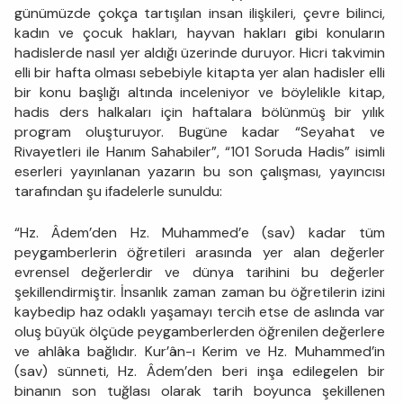
günümüzde çokça tartışılan insan ilişkileri, çevre bilinci,
kadın ve çocuk hakları, hayvan hakları gibi konuların
hadislerde nasıl yer aldığı üzerinde duruyor. Hicri takvimin
elli bir hafta olması sebebiyle kitapta yer alan hadisler elli
bir konu başlığı altında inceleniyor ve böylelikle kitap,
hadis ders halkaları için haftalara bölünmüş bir yılık
program oluşturuyor. Bugüne kadar “Seyahat ve
Rivayetleri ile Hanım Sahabiler”, “101 Soruda Hadis” isimli
eserleri yayınlanan yazarın bu son çalışması, yayıncısı
tarafından şu ifadelerle sunuldu:
“Hz. Âdem’den Hz. Muhammed’e (sav) kadar tüm
peygamberlerin öğretileri arasında yer alan değerler
evrensel değerlerdir ve dünya tarihini bu değerler
şekillendirmiştir. İnsanlık zaman zaman bu öğretilerin izini
kaybedip haz odaklı yaşamayı tercih etse de aslında var
oluş büyük ölçüde peygamberlerden öğrenilen değerlere
ve ahlâka bağlıdır. Kur’ân-ı Kerim ve Hz. Muhammed’in
(sav) sünneti, Hz. Âdem’den beri inşa edilegelen bir
binanın son tuğlası olarak tarih boyunca şekillenen