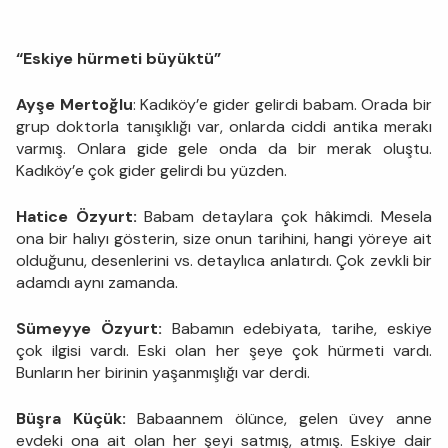
“Eskiye hürmeti büyüktü”
Ayşe Mertoğlu
: Kadıköy’e gider gelirdi babam. Orada bir
grup doktorla tanışıklığı var, onlarda ciddi antika merakı
varmış. Onlara gide gele onda da bir merak oluştu.
Kadıköy’e çok gider gelirdi bu yüzden.
Hatice Özyurt:
Babam detaylara çok hâkimdi. Mesela
ona bir halıyı gösterin, size onun tarihini, hangi yöreye ait
olduğunu, desenlerini vs. detaylıca anlatırdı. Çok zevkli bir
adamdı aynı zamanda.
Sümeyye Özyurt:
Babamın edebiyata, tarihe, eskiye
çok ilgisi vardı. Eski olan her şeye çok hürmeti vardı.
Bunların her birinin yaşanmışlığı var derdi.
Büşra Küçük:
Babaannem ölünce, gelen üvey anne
evdeki ona ait olan her şeyi satmış, atmış. Eskiye dair