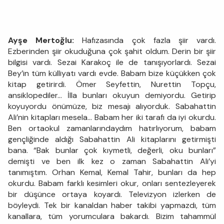
Ayşe Mertoğlu:
Hafızasında çok fazla şiir vardı.
Ezberinden şiir okuduğuna çok şahit oldum. Derin bir şiir
bilgisi vardı. Sezai Karakoç ile de tanışıyorlardı. Sezai
Bey’in tüm külliyatı vardı evde. Babam bize küçükken çok
kitap getirirdi. Ömer Seyfettin, Nurettin Topçu,
ansiklopediler… İlla bunları okuyun demiyordu. Getirip
koyuyordu önümüze, biz mesajı alıyorduk. Sabahattin
Ali’nin kitapları mesela… Babam her iki tarafı da iyi okurdu.
Ben ortaokul zamanlarındaydım hatırlıyorum, babam
gençliğinde aldığı Sabahattin Ali kitaplarını getirmişti
bana. “Bak bunlar çok kıymetli, değerli, oku bunları”
demişti ve ben ilk kez o zaman Sabahattin Ali’yi
tanımıştım. Orhan Kemal, Kemal Tahir, bunları da hep
okurdu. Babam farklı kesimleri okur, onları sentezleyerek
bir düşünce ortaya koyardı. Televizyon izlerken de
böyleydi. Tek bir kanaldan haber takibi yapmazdı, tüm
kanallara, tüm yorumculara bakardı. Bizim tahammül