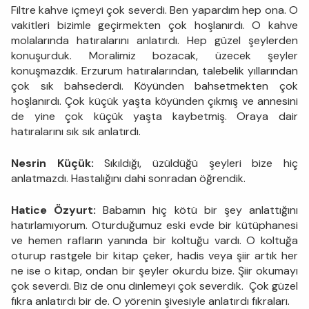
Filtre kahve içmeyi çok severdi. Ben yapardım hep ona. O
vakitleri bizimle geçirmekten çok hoşlanırdı. O kahve
molalarında hatıralarını anlatırdı. Hep güzel şeylerden
konuşurduk. Moralimiz bozacak, üzecek şeyler
konuşmazdık. Erzurum hatıralarından, talebelik yıllarından
çok sık bahsederdi. Köyünden bahsetmekten çok
hoşlanırdı. Çok küçük yaşta köyünden çıkmış ve annesini
de yine çok küçük yaşta kaybetmiş. Oraya dair
hatıralarını sık sık anlatırdı.
Nesrin Küçük:
Sıkıldığı, üzüldüğü şeyleri bize hiç
anlatmazdı. Hastalığını dahi sonradan öğrendik.
Hatice Özyurt:
Babamın hiç kötü bir şey anlattığını
hatırlamıyorum. Oturduğumuz eski evde bir kütüphanesi
ve hemen rafların yanında bir koltuğu vardı. O koltuğa
oturup rastgele bir kitap çeker, hadis veya şiir artık her
ne ise o kitap, ondan bir şeyler okurdu bize. Şiir okumayı
çok severdi. Biz de onu dinlemeyi çok severdik. Çok güzel
fıkra anlatırdı bir de. O yörenin şivesiyle anlatırdı fıkraları.