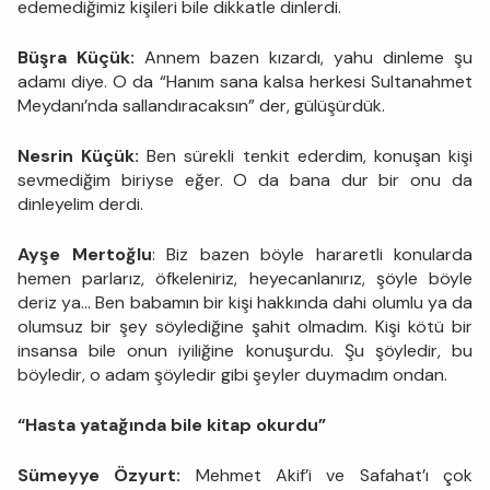
edemediğimiz kişileri bile dikkatle dinlerdi.
Büşra Küçük:
Annem bazen kızardı, yahu dinleme şu
adamı diye. O da “Hanım sana kalsa herkesi Sultanahmet
Meydanı’nda sallandıracaksın” der, gülüşürdük.
Nesrin Küçük:
Ben sürekli tenkit ederdim, konuşan kişi
sevmediğim biriyse eğer. O da bana dur bir onu da
dinleyelim derdi.
Ayşe Mertoğlu
: Biz bazen böyle hararetli konularda
hemen parlarız, öfkeleniriz, heyecanlanırız, şöyle böyle
deriz ya… Ben babamın bir kişi hakkında dahi olumlu ya da
olumsuz bir şey söylediğine şahit olmadım. Kişi kötü bir
insansa bile onun iyiliğine konuşurdu. Şu şöyledir, bu
böyledir, o adam şöyledir gibi şeyler duymadım ondan.
“Hasta yatağında bile kitap okurdu”
Sümeyye Özyurt:
Mehmet Akif’i ve Safahat’ı çok