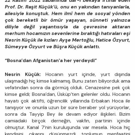
22 Kasım 2022 sabahında dâr-ı bekâya irtihal eden
Prof. Dr. Raşit Küçük’ü, onu en yakından tanıyanlarla,
ailesiyle konuştuk. Hem ilmî hem de sosyal yönden
çok bereketli bir ömür yaşayan, sünneti yalnızca
diliyle değil yaşantısıyla da çevresine aktaran
merhum hocamızın sevenlerine bıraktığı hatıraları eşi
Nesrin Küçük ile kızları Ayşe Mertoğlu, Hatice Özyurt,
Sümeyye Özyurt ve Büşra Küçük anlattı.
“Bosna’dan Afganistan’a her yerdeydi”
Nesrin Küçük:
Hocanın yurt içinde, yurt dışında
ulaşmadığı hiç kimse kalmamış. Bunu zaten biliyorduk ama
vefatından sonra da görmüş olduk. Cenazesine pek çok
kimse geldi; Bosna’dan, Üsküp’ten gelenler oldu. Hocanın
hayatı çok aktifti, öğrencilik yıllarında Erbakan Hoca ile
tanışıyor ve onunla uzun bir süre beraber yol yürüyorlar,
sonra da Tayyip Bey ile devam ediyor ilişkileri. Bizim
camiadaki birçok derneğin, vakfın, partinin içinde
olmuştur. Kanal 7’nin kuruluşunda var mesela. Hoca hiç
kendisini, çıkarını düşünmezdi, toplumun menfaatini