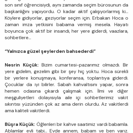
son sınıf öğrencisiydi, aynı zamanda seçim bürosunun da
başkanlığını yapıyordu. O kadar aktif çalışıyorlarmış ki…
Köylere gidiyorlar, geziyorlar seçim için. Erbakan Hoca o
zaman imza yetkisini babama vermiş mesela. Hayatı
boyunca çok aktif bir insandı, her yere giderdi, vaazlara,
sohbetlere…
“Yalnızca güzel şeylerden bahsederdi”
Nesrin Küçük:
Bizim cumartesi-pazarımız olmazdı. Bir
yere gidelim, gezelim gibi bir şey hiç yoktu. Hoca sürekli
bir yerlere konuşmaya, konferansa, toplantıya giderdi.
Çocuklar da iyi bilirler. Sabah kahvaltısını yapar, sonra
hemen odasına çıkardı çalışmak için. İlmi ve diğer
meşguliyetleri dolayısıyla aile içi sohbetlerimiz vakit
sıkıntısı yüzünden çok az ama derin olurdu. Az vakitlerdi
ama kaliteli vakitlerdi.
Büşra Küçük:
Öğlenleri bir kahve saatimiz vardı babamla.
Ablamlar evli tabi… Evde annem, babam ve ben varız.