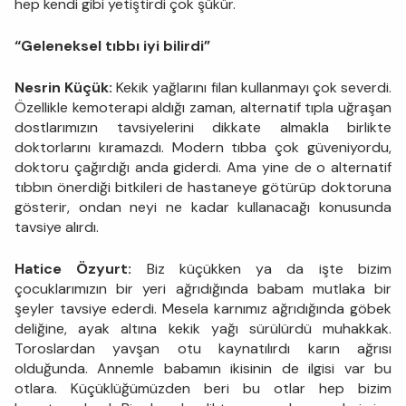
hep kendi gibi yetiştirdi çok şükür.
“Geleneksel tıbbı iyi bilirdi”
Nesrin Küçük:
Kekik yağlarını filan kullanmayı çok severdi.
Özellikle kemoterapi aldığı zaman, alternatif tıpla uğraşan
dostlarımızın tavsiyelerini dikkate almakla birlikte
doktorlarını kıramazdı. Modern tıbba çok güveniyordu,
doktoru çağırdığı anda giderdi. Ama yine de o alternatif
tıbbın önerdiği bitkileri de hastaneye götürüp doktoruna
gösterir, ondan neyi ne kadar kullanacağı konusunda
tavsiye alırdı.
Hatice Özyurt:
Biz küçükken ya da işte bizim
çocuklarımızın bir yeri ağrıdığında babam mutlaka bir
şeyler tavsiye ederdi. Mesela karnımız ağrıdığında göbek
deliğine, ayak altına kekik yağı sürülürdü muhakkak.
Toroslardan yavşan otu kaynatılırdı karın ağrısı
olduğunda. Annemle babamın ikisinin de ilgisi var bu
otlara. Küçüklüğümüzden beri bu otlar hep bizim