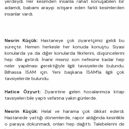
yerdeydi. Her kesimden insanla rahat konuşabilen bir
adamdı, babamı arayıp istişare eden farklı kesimlerden
insanlar vardı.
Nesrin Küçük:
Hastaneye çok ziyaretçimiz geldi bu
süreçte. Hemen herkesle her konuda konuştu. Siyasi
konularda ya da diğer konularda fikirlerini, düşüncelerini
hep dile getirdi. İnanır mısınız son nefesine kadar hep
neler yapılması gerektiğiyle ilgili tavsiyelerde bulundu.
Bilhassa İSAM için. Yeni başkana İSAM’la ilgili çok
tavsiyelerde bulundu.
Hatice Özyurt:
Ziyaretine gelen hocalarımıza kitap
tavsiyeleri bile yaptı vefatına yakın günlerde.
Nesrin Küçük:
Helal ve harama çok dikkat ederdi.
Hastanede yattığı dönemlerde, rapor aldığında kesinlikle
o paraya dokunmadı, onları hep dağıttı. Talebelerini de