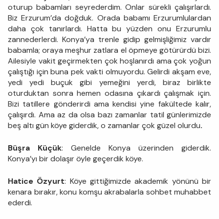
oturup babamları seyrederdim. Onlar sürekli çalışırlardı.
Biz Erzurum’da doğduk. Orada babamı Erzurumlulardan
daha çok tanırlardı. Hatta bu yüzden onu Erzurumlu
zannederlerdi. Konya’ya trenle gidip gelmişliğimiz vardır
babamla; oraya meşhur zatlara el öpmeye götürürdü bizi.
Ailesiyle vakit geçirmekten çok hoşlanırdı ama çok yoğun
çalıştığı için buna pek vakti olmuyordu. Gelirdi akşam eve,
yedi yedi buçuk gibi yemeğini yerdi, biraz birlikte
oturduktan sonra hemen odasına çıkardı çalışmak için.
Bizi tatillere gönderirdi ama kendisi yine fakültede kalır,
çalışırdı. Ama az da olsa bazı zamanlar tatil günlerimizde
beş altı gün köye giderdik, o zamanlar çok güzel olurdu
.
Büşra Küçük
: Genelde Konya üzerinden giderdik.
Konya’yı bir dolaşır öyle geçerdik köye.
Hatice Özyurt
: Köye gittiğimizde akademik yönünü bir
kenara bırakır, konu komşu akrabalarla sohbet muhabbet
ederdi.