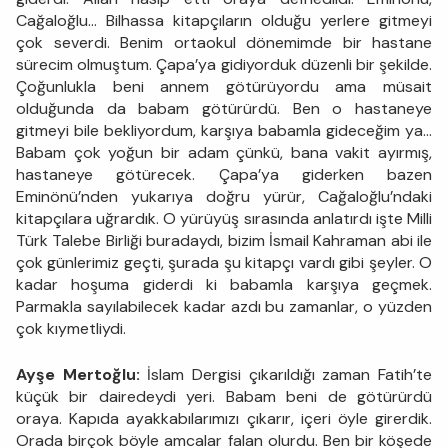
Cağaloğlu… Bilhassa kitapçıların olduğu yerlere gitmeyi
çok severdi. Benim ortaokul dönemimde bir hastane
sürecim olmuştum. Çapa’ya gidiyorduk düzenli bir şekilde.
Çoğunlukla beni annem götürüyordu ama müsait
olduğunda da babam götürürdü. Ben o hastaneye
gitmeyi bile bekliyordum, karşıya babamla gideceğim ya…
Babam çok yoğun bir adam çünkü, bana vakit ayırmış,
hastaneye götürecek. Çapa’ya giderken bazen
Eminönü’nden yukarıya doğru yürür, Cağaloğlu’ndaki
kitapçılara uğrardık. O yürüyüş sırasında anlatırdı işte Milli
Türk Talebe Birliği buradaydı, bizim İsmail Kahraman abi ile
çok günlerimiz geçti, şurada şu kitapçı vardı gibi şeyler. O
kadar hoşuma giderdi ki babamla karşıya geçmek.
Parmakla sayılabilecek kadar azdı bu zamanlar, o yüzden
çok kıymetliydi.
Ayşe Mertoğlu:
İslam Dergisi çıkarıldığı zaman Fatih’te
küçük bir dairedeydi yeri. Babam beni de götürürdü
oraya. Kapıda ayakkabılarımızı çıkarır, içeri öyle girerdik.
Orada birçok böyle amcalar falan olurdu. Ben bir köşede