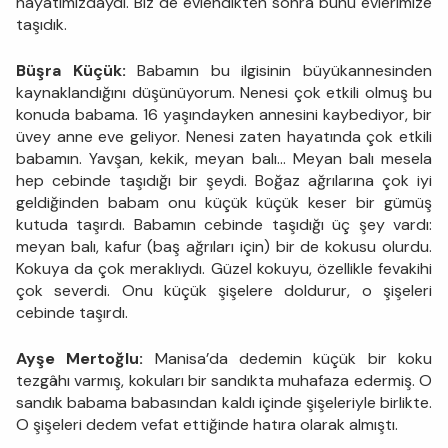
hayatımızdaydı. Biz de evlendikten sonra bunu evlerimize
taşıdık.
Büşra Küçük:
Babamın bu ilgisinin büyükannesinden
kaynaklandığını düşünüyorum. Nenesi çok etkili olmuş bu
konuda babama. 16 yaşındayken annesini kaybediyor, bir
üvey anne eve geliyor. Nenesi zaten hayatında çok etkili
babamın. Yavşan, kekik, meyan balı… Meyan balı mesela
hep cebinde taşıdığı bir şeydi. Boğaz ağrılarına çok iyi
geldiğinden babam onu küçük küçük keser bir gümüş
kutuda taşırdı. Babamın cebinde taşıdığı üç şey vardı:
meyan balı, kafur (baş ağrıları için) bir de kokusu olurdu.
Kokuya da çok meraklıydı. Güzel kokuyu, özellikle fevakihi
çok severdi. Onu küçük şişelere doldurur, o şişeleri
cebinde taşırdı.
Ayşe Mertoğlu:
Manisa’da dedemin küçük bir koku
tezgâhı varmış, kokuları bir sandıkta muhafaza edermiş. O
sandık babama babasından kaldı içinde şişeleriyle birlikte.
O şişeleri dedem vefat ettiğinde hatıra olarak almıştı.