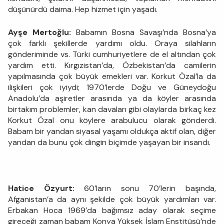
düşünürdü daima. Hep hizmet için yaşadı.
Ayşe Mertoğlu:
Babamın Bosna Savaşı’nda Bosna’ya
çok farklı şekillerde yardımı oldu. Oraya silahların
gönderiminde vs. Türki cumhuriyetlere de el altından çok
yardım etti. Kırgızistan’da, Özbekistan’da camilerin
yapılmasında çok büyük emekleri var. Korkut Özal’la da
ilişkileri çok iyiydi; 1970’lerde Doğu ve Güneydoğu
Anadolu’da aşiretler arasında ya da köyler arasında
birtakım problemler, kan davaları gibi olaylarda birkaç kez
Korkut Özal onu köylere arabulucu olarak gönderdi.
Babam bir yandan siyasal yaşamı oldukça aktif olan, diğer
yandan da bunu çok dingin biçimde yaşayan bir insandı.
Hatice Özyurt:
60’ların sonu 70’lerin başında,
Afganistan’a da aynı şekilde çok büyük yardımları var.
Erbakan Hoca 1969’da bağımsız aday olarak seçime
gireceği zaman babam Konya Yüksek İslam Enstitüsü’nde