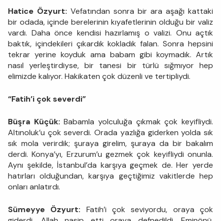
Hatice Özyurt:
Vefatından sonra bir ara aşağı kattaki
bir odada, içinde berelerinin kıyafetlerinin olduğu bir valiz
vardı. Daha önce kendisi hazırlamış o valizi. Onu açtık
baktık, içindekileri çıkardık kokladık falan. Sonra hepsini
tekrar yerine koyduk ama babam gibi koymadık. Artık
nasıl yerleştirdiyse, bir tanesi bir türlü sığmıyor hep
elimizde kalıyor. Hakikaten çok düzenli ve tertipliydi.
“Fatih’i çok severdi”
Büşra Küçük:
Babamla yolculuğa çıkmak çok keyifliydi.
Altınoluk’u çok severdi. Orada yazlığa giderken yolda sık
sık mola verirdik; şuraya girelim, şuraya da bir bakalım
derdi. Konya’yı, Erzurum’u gezmek çok keyifliydi onunla.
Aynı şekilde, İstanbul’da karşıya geçmek de. Her yerde
hatırları olduğundan, karşıya geçtiğimiz vakitlerde hep
onları anlatırdı.
Sümeyye Özyurt:
Fatih’i çok seviyordu, oraya çok
giderdi. Allah nasip etti oraya defnedildi. Eminönü,