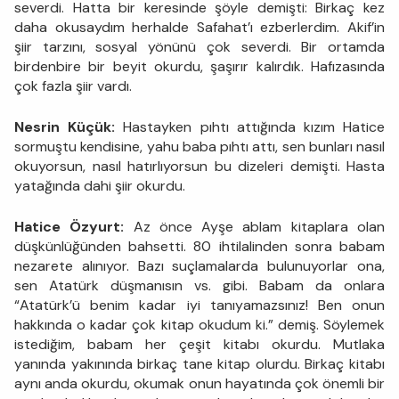
severdi. Hatta bir keresinde şöyle demişti: Birkaç kez
daha okusaydım herhalde Safahat’ı ezberlerdim. Akif’in
şiir tarzını, sosyal yönünü çok severdi. Bir ortamda
birdenbire bir beyit okurdu, şaşırır kalırdık. Hafızasında
çok fazla şiir vardı.
Nesrin Küçük:
Hastayken pıhtı attığında kızım Hatice
sormuştu kendisine, yahu baba pıhtı attı, sen bunları nasıl
okuyorsun, nasıl hatırlıyorsun bu dizeleri demişti. Hasta
yatağında dahi şiir okurdu.
Hatice Özyurt:
Az önce Ayşe ablam kitaplara olan
düşkünlüğünden bahsetti. 80 ihtilalinden sonra babam
nezarete alınıyor. Bazı suçlamalarda bulunuyorlar ona,
sen Atatürk düşmanısın vs. gibi. Babam da onlara
“Atatürk’ü benim kadar iyi tanıyamazsınız! Ben onun
hakkında o kadar çok kitap okudum ki.” demiş. Söylemek
istediğim, babam her çeşit kitabı okurdu. Mutlaka
yanında yakınında birkaç tane kitap olurdu. Birkaç kitabı
aynı anda okurdu, okumak onun hayatında çok önemli bir