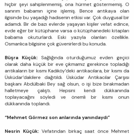
hiçbir şeyi sahiplenmemiş, ona hürmet göstermemiş. O
sanırım babamın içine işlemiş. Bence antikaya olan
ilgisinde bu yaşadığı hadisenin etkisi var. Çok duygusal bir
adamdı. Bir de bazı evlerde yaşayan kişiler vefat edince,
evde eğer bir kütüphane varsa o kütüphanedeki kitapları
babama okuturlardı. Eski yazıyla olanları özellikle.
Osmanlıca bilgisine çok güvenirlerdi bu konuda.
Büşra Küçük:
Sağlığında oturduğumuz evden geçici
olarak daha küçük bir eve çıkmamız gerekince topladığı
antikaların bir kısmı Kadıköy’deki antikacılara, bir kısmı da
Üsküdar’dakilere dağıtıldı. Üsküdar Antikacılar Çarşısı
başkanı Abdülbaki Bey sağ olsun, o işi bize bırakmadan
halletmeye çalıştı. Hepsini kendi dükkanında
toplayacağını söyledi ve önemli bir kısmı onun
dükkanında toplandı.
“Mehmet Görmez son anlarında yanındaydı”
Nesrin Küçük:
Vefatından birkaç saat önce Mehmet