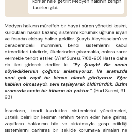
korkar hale getirir; Medyen halkının zengin
tacirleri gibi.
Medyen halkının müreffeh bir hayat süren yönetici kesimi,
kurdukları haksız kazanç sistemini korumak uğruna isyan
ve fesadın elebaşı haline geldiler. Şuayb Aleyhisselam’ı ve
beraberindeki müminleri, kendi sistemlerini kabul
etmedikleri takdirde, ülkelerinden çıkarmakla, onlara zarar
vermekle tehdit ettiler. (A'raf Suresi, 7/88-90) Hatta daha
da ileri giderek dediler ki:
“Ey Şuayb! Biz senin
söylediklerinin çoğunu anlamıyoruz. Ve aramızda
seni çok zayıf bir kimse olarak görüyoruz. Eğer
kabilen olmasaydı, seni taşlayarak öldürürdük. Bizim
aramızda senin bir itibarın da yoktur.”
(Hud Suresi, 91-
93)
İnsanların, kendi kurdukları sistemlerini yüceltmeleri,
üstelik belirli bir kesimin refahını temin eder hale gelmiş,
zayıfların haklarının hile ve aldatmayla gasp edildiği
sistemlerini canhıraş bir şekilde korumaya almaları ne