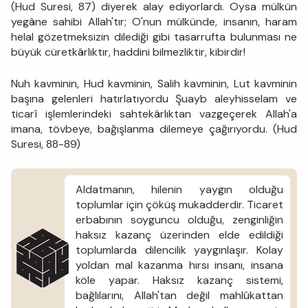
(Hud Suresi, 87) diyerek alay ediyorlardı. Oysa mülkün
yegâne sahibi Allah'tır; O'nun mülkünde, insanın, haram
helal gözetmeksizin dilediği gibi tasarrufta bulunması ne
büyük cüretkârlıktır, haddini bilmezliktir, kibirdir!
Nuh kavminin, Hud kavminin, Salih kavminin, Lut kavminin
başına gelenleri hatırlatıyordu Şuayb aleyhisselam ve
ticarî işlemlerindeki sahtekârlıktan vazgeçerek Allah'a
imana, tövbeye, bağışlanma dilemeye çağırıyordu. (Hud
Suresi, 88-89)
Aldatmanın, hilenin yaygın olduğu
toplumlar için çöküş mukadderdir. Ticaret
erbabının soyguncu olduğu, zenginliğin
haksız kazanç üzerinden elde edildiği
toplumlarda dilencilik yaygınlaşır. Kolay
yoldan mal kazanma hırsı insanı, insana
köle yapar. Haksız kazanç sistemi,
bağlılarını, Allah'tan değil mahlûkattan