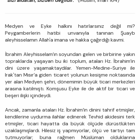
“Bizi aldatan, bizden değildir.”
(Müslim, Îmân 164)
Medyen ve Eyke halkını hatırlarsınız değil mi?
Peygamberlerin hatibi unvanıyla tanınan Şuayb
aleyhisselamın Allah'a imana ve hakka çağırdığı kavmi.
İbrahim Aleyhisselam’ın soyundan gelen ve birbirine yakın
topraklarda yaşayan bu iki toplum, ataları Hz. İbrahim’in
dini üzere yaşamaktaydılar. Yemen-Medine-Suriye ile
Irak'tan Mısır’a giden ticaret yolunun kesişme noktasında
yer alan Medyen şehri, dönemimin büyük ticari merkezleri
arasına katılmıştı. Komşusu Eyke ile de aktif bir ticari ve
beşeri ilişki içindeydi.
Ancak, zamanla ataları Hz. İbrahim’in dinini tahrif etmişler,
kendilerine uydurma ilahlar edinerek Tevhid akidesini terk
etmişler, ticari hayatta da büyük ölçüde dürüstlükten
uzaklaşmışlardı. Hilesiz iş yapmıyorlar, ölçü ve tartıyı tam
tutmuyorlar; buna rağmen Müslüman olduklarına