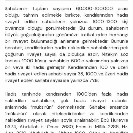
Sahabenin toplam sayısının 60.000-100.000 arası
olduğu tahmin edilmekle birlikte, kendilerinden hadis
rivayet edilen sahabilerin yalnızca 1000-1300 kişi
civarında olduğu görülmektedir. Bu durum, sahabenin
büyük çoğunluğundan günümüze intikal eden herhangi
bir rivayet bulunmadığı anlamına gelmektedir. Bununla
beraber, kendilerinden hadis nakledilen sahabilerden pek
çoğunun rivayet sayısı da oldukça azdır. Nitekim söz
konusu 1000 küsur sahabinin 600’e yakınından yalnızca
bir veya iki hadis gelmiştir. Kendilerinden 100 ve üzeri
hadis rivayet edilen sahabi sayısı 38, 1000 ve üzeri hadis
rivayet edilen sahabi sayısı ise yalnızca 7’dir.
Hadis tarihinde kendisinden 1000’den fazla hadis
nakledilen sahabilere, çok hadis rivayet edenler
anlamında “müksirûn” denmektedir. Sahabe arasında
“müksirûn” olarak nitelendirilenler ve kendilerinden
nakledilen rivayet sayıları şöyle sıralanabilir: Ebû Hüreyre
5374, Abdullah b. Ömer 2630, Enes b. Mâlik 2286, Hz.