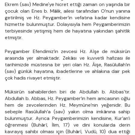
Ekrem (sav) Medine'ye hicret ettiği zaman on yaşında bir
çocuk olan Enes b. Mâlik, ailesi tarafından O’nun yanına
getirilmiş ve Hz. Peygamber’in vefatına kadar kendisine
hizmette bulunmuştur. Dolayısıyla hem Peygamberimizin
terbiyesinde yetişmiş hem de hayatına yakından şahitlik
etmiştir.
Peygamber Efendimiz’in zevcesi Hz. Aîşe de müksirûn
arasında yer almaktadır. Zekâsı ve kuvvetli hafızası ile
tarihimizde müstesna bir yeri olan Hz. Âişe, Rasûlullah’ın
(sav) günlük hayatına, ibadetlerine ve ahlakına dair pek
çok hadis rivayet etmiştir.
Müksirûn sahabilerden biri de Abdullah b. Abbas’tır.
Abdullah b. Abbas, Hz. Peygamber’in hem amcasının oğlu
hem de zevcelerinden Hz. Meymûne’nin yeğenidir. Bu
sebeple Rasûlullah’a (sav) yakın olma imkânına sahip
bulunmuştur. Ayrıca Peygamberimizin kendisine, Kur’an’ı
öğrenmesi (Buhârî, İlim, 17) ve dini konularda derin
kavrayış sahibi olması için (Buhârî, Vudû, 10) dua ettiği