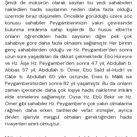
Şimdi de müksirûn olarak sayılan bu yedi sahabiden
nakledilen hadis sayılarının neden daha fazla olduğu
üzerinde biraz düşünelim. Öncelikle görüldüğü üzere söz
konusu sahabiler Peygamberimizin yakın çevresinde
bulunma imkânına sahip kişilerdir. Bu husus elbette
onların öğrendikleri hadis sayısının diğer pek çok
sahabiye göre daha fazla olmasını sağlamıştır. Her birinin
genç sahabilerden olduğu ve Hz. Peygamber’den sonra
uzun süre yaşadıkları da dikkat çekmektedir. Ebû Hüreyre
ve Hz. Âişe Hz. Peygamber’den sonra 47 yıl, Abdullah b.
Abbas 57 yıl, Abdullah b. Ömer, Ebû Saîd el-Hudrî ve
Câbir b. Abdullah 60 yılın üstünde, Enes b. Mâlik ise
Peygamberimizden sonra 82 yıl yaşamıştır. Bu da onların
zaman içerisinde daha çok kişiye hadis nakletme imkânı
elde etmelerini sağlamıştır. Oysa Hz. Ebû Bekir ve Hz.
Ömer gibi sahabiler Hz. Peygamber’e çok yakın olmalarına
rağmen daha erken tarihlerde vefat etmişler, ayrıca
devlet işleriyle meşgul olmaları gerektiğinden hadis
rivayetleri sınırlı olmuştur.