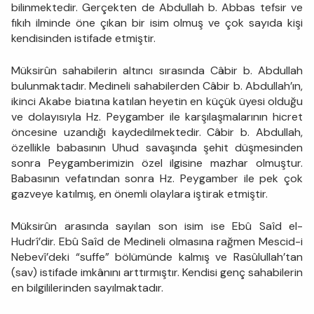
bilinmektedir. Gerçekten de Abdullah b. Abbas tefsir ve
fıkıh ilminde öne çıkan bir isim olmuş ve çok sayıda kişi
kendisinden istifade etmiştir.
Müksirûn sahabilerin altıncı sırasında Câbir b. Abdullah
bulunmaktadır. Medineli sahabilerden Câbir b. Abdullah’ın,
ikinci Akabe biatına katılan heyetin en küçük üyesi olduğu
ve dolayısıyla Hz. Peygamber ile karşılaşmalarının hicret
öncesine uzandığı kaydedilmektedir. Câbir b. Abdullah,
özellikle babasının Uhud savaşında şehit düşmesinden
sonra Peygamberimizin özel ilgisine mazhar olmuştur.
Babasının vefatından sonra Hz. Peygamber ile pek çok
gazveye katılmış, en önemli olaylara iştirak etmiştir.
Müksirûn arasında sayılan son isim ise Ebû Saîd el-
Hudrî’dir. Ebû Saîd de Medineli olmasına rağmen Mescid-i
Nebevî’deki “suffe” bölümünde kalmış ve Rasûlullah’tan
(sav) istifade imkânını arttırmıştır. Kendisi genç sahabilerin
en bilgililerinden sayılmaktadır.