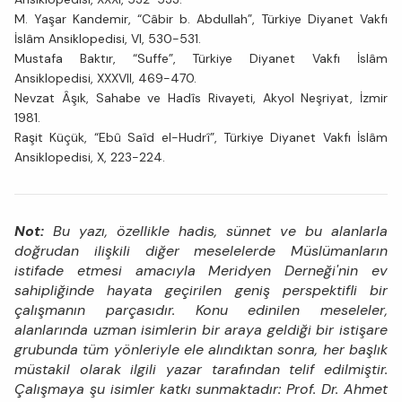
M. Yaşar Kandemir, “Câbir b. Abdullah”, Türkiye Diyanet Vakfı
İslâm Ansiklopedisi, VI, 530-531.
Mustafa Baktır, “Suffe”, Türkiye Diyanet Vakfı İslâm
Ansiklopedisi, XXXVII, 469-470.
Nevzat Âşık, Sahabe ve Hadîs Rivayeti, Akyol Neşriyat, İzmir
1981.
Raşit Küçük, “Ebû Saîd el-Hudrî”, Türkiye Diyanet Vakfı İslâm
Ansiklopedisi, X, 223-224.
Not:
Bu yazı, özellikle hadis, sünnet ve bu alanlarla
doğrudan ilişkili diğer meselelerde Müslümanların
istifade etmesi amacıyla Meridyen Derneği'nin ev
sahipliğinde hayata geçirilen geniş perspektifli bir
çalışmanın parçasıdır. Konu edinilen meseleler,
alanlarında uzman isimlerin bir araya geldiği bir istişare
grubunda tüm yönleriyle ele alındıktan sonra, her başlık
müstakil olarak ilgili yazar tarafından telif edilmiştir.
Çalışmaya şu isimler katkı sunmaktadır: Prof. Dr. Ahmet