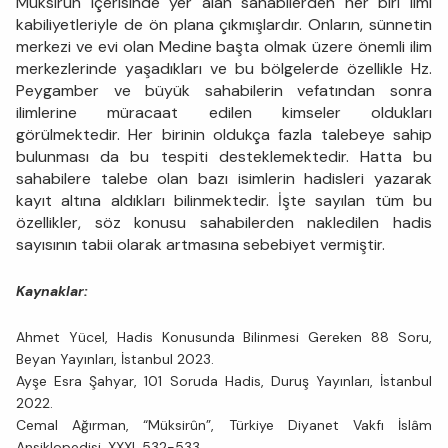
Müksirûn içerisinde yer alan sahabilerden her biri ilmi
kabiliyetleriyle de ön plana çıkmışlardır. Onların, sünnetin
merkezi ve evi olan Medine başta olmak üzere önemli ilim
merkezlerinde yaşadıkları ve bu bölgelerde özellikle Hz.
Peygamber ve büyük sahabilerin vefatından sonra
ilimlerine müracaat edilen kimseler oldukları
görülmektedir. Her birinin oldukça fazla talebeye sahip
bulunması da bu tespiti desteklemektedir. Hatta bu
sahabilere talebe olan bazı isimlerin hadisleri yazarak
kayıt altına aldıkları bilinmektedir. İşte sayılan tüm bu
özellikler, söz konusu sahabilerden nakledilen hadis
sayısının tabii olarak artmasına sebebiyet vermiştir.
Kaynaklar:
Ahmet Yücel, Hadis Konusunda Bilinmesi Gereken 88 Soru,
Beyan Yayınları, İstanbul 2023.
Ayşe Esra Şahyar, 101 Soruda Hadis, Duruş Yayınları, İstanbul
2022.
Cemal Ağırman, “Müksirûn”, Türkiye Diyanet Vakfı İslâm
Ansiklopedisi, XXXI, 532-533.