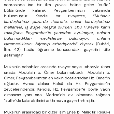
sonrasında ise bir ilim yuvası haline gelen “suffe”
bölümünde kalarak Peygamberimizin yakınında
bulunmuştur. Kendisi bir rivayette, “
Muhacir
kardeşlerimiz pazarda ticaretle, ensar kardeşlerimiz
mallarıyla, iş güçle meşgul olurken, Ebû Hüreyre karın
tokluğuna Peygamber’in yanından ayrılmıyor, onların
bulunmadıkları meclislerde bulunuyor, onların
işitemediklerini öğrenip ezberliyordu
” diyerek (Buhârî,
İlim, 42) hadis öğrenme konusundaki gayretini dile
getirmiştir.
Müksirûn sahabiler arasında rivayet sayısı itibariyle ikinci
sırada Abdullah b. Ömer bulunmaktadır. Abdullah b.
Ömer, Peygamberimizin en yakın dostlarından Hz. Ömer’in
oğludur. Ayrıca ablası Hafsâ da Hz. Peygamber’in
zevcelerindendir. Kendisi, Hz. Peygamber’e böyle yakın
olmasının yanı sıra, Medine’de evi olmasına rağmen
“suffe”de kalarak ilmini arttırmaya gayret etmiştir.
Müksirûn arasındaki bir diğer isim Enes b. Mâlik’tir. Resûl-i