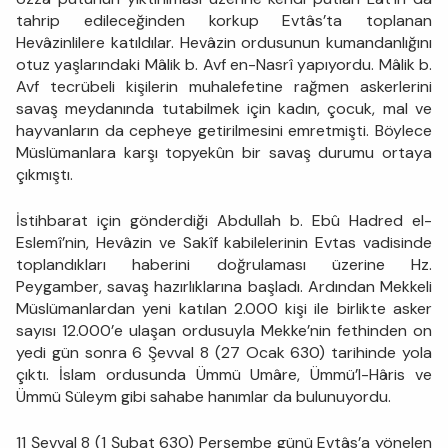
tahrip edileceğinden korkup Evtâs’ta toplanan
Hevâzinlilere katıldılar. Hevâzin ordusunun kumandanlığını
otuz yaşlarındaki Mâlik b. Avf en-Nasrî yapıyordu. Mâlik b.
Avf tecrübeli kişilerin muhalefetine rağmen askerlerini
savaş meydanında tutabilmek için kadın, çocuk, mal ve
hayvanların da cepheye getirilmesini emretmişti. Böylece
Müslümanlara karşı topyekûn bir savaş durumu ortaya
çıkmıştı.
İstihbarat için gönderdiği Abdullah b. Ebû Hadred el-
Eslemî’nin, Hevâzin ve Sakîf kabilelerinin Evtas vadisinde
toplandıkları haberini doğrulaması üzerine Hz.
Peygamber, savaş hazırlıklarına başladı. Ardından Mekkeli
Müslümanlardan yeni katılan 2.000 kişi ile birlikte asker
sayısı 12.000’e ulaşan ordusuyla Mekke’nin fethinden on
yedi gün sonra 6 Şevval 8 (27 Ocak 630) tarihinde yola
çıktı. İslam ordusunda Ümmü Umâre, Ümmü’l-Hâris ve
Ümmü Süleym gibi sahabe hanımlar da bulunuyordu.
11 Şevval 8 (1 Şubat 630) Perşembe günü Evtâs’a yönelen