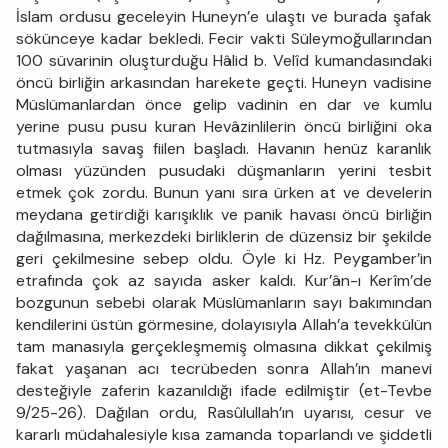
İslam ordusu geceleyin Huneyn’e ulaştı ve burada şafak
sökünceye kadar bekledi. Fecir vakti Süleymoğullarından
100 süvarinin oluşturduğu Hâlid b. Velîd kumandasındaki
öncü birliğin arkasından harekete geçti. Huneyn vadisine
Müslümanlardan önce gelip vadinin en dar ve kumlu
yerine pusu pusu kuran Hevâzinlilerin öncü birliğini oka
tutmasıyla savaş fiilen başladı. Havanın henüz karanlık
olması yüzünden pusudaki düşmanların yerini tesbit
etmek çok zordu. Bunun yanı sıra ürken at ve develerin
meydana getirdiği karışıklık ve panik havası öncü birliğin
dağılmasına, merkezdeki birliklerin de düzensiz bir şekilde
geri çekilmesine sebep oldu. Öyle ki Hz. Peygamber’in
etrafında çok az sayıda asker kaldı. Kur’ân-ı Kerîm’de
bozgunun sebebi olarak Müslümanların sayı bakımından
kendilerini üstün görmesine, dolayısıyla Allah’a tevekkülün
tam manasıyla gerçekleşmemiş olmasına dikkat çekilmiş
fakat yaşanan acı tecrübeden sonra Allah’ın manevi
desteğiyle zaferin kazanıldığı ifade edilmiştir (et-Tevbe
9/25-26). Dağılan ordu, Rasûlullah’ın uyarısı, cesur ve
kararlı müdahalesiyle kısa zamanda toparlandı ve şiddetli