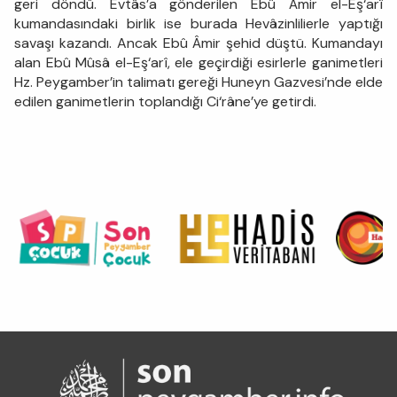
geri döndü. Evtâs’a gönderilen Ebû Âmir el-Eş‘arî
kumandasındaki birlik ise burada Hevâzinlilierle yaptığı
savaşı kazandı. Ancak Ebû Âmir şehid düştü. Kumandayı
alan Ebû Mûsâ el-Eş‘arî, ele geçirdiği esirlerle ganimetleri
Hz. Peygamber’in talimatı gereği Huneyn Gazvesi’nde elde
edilen ganimetlerin toplandığı Ci‘râne’ye getirdi.