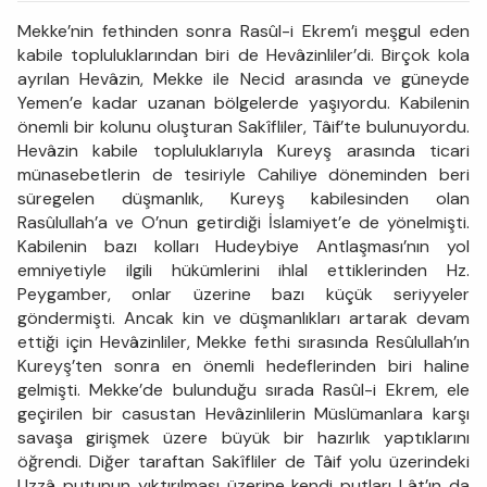
Mekke’nin fethinden sonra Rasûl-i Ekrem’i meşgul eden
kabile topluluklarından biri de Hevâzinliler’di. Birçok kola
ayrılan Hevâzin, Mekke ile Necid arasında ve güneyde
Yemen’e kadar uzanan bölgelerde yaşıyordu. Kabilenin
önemli bir kolunu oluşturan Sakîfliler, Tâif’te bulunuyordu.
Hevâzin kabile topluluklarıyla Kureyş arasında ticari
münasebetlerin de tesiriyle Cahiliye döneminden beri
süregelen düşmanlık, Kureyş kabilesinden olan
Rasûlullah’a ve O’nun getirdiği İslamiyet’e de yönelmişti.
Kabilenin bazı kolları Hudeybiye Antlaşması’nın yol
emniyetiyle ilgili hükümlerini ihlal ettiklerinden Hz.
Peygamber, onlar üzerine bazı küçük seriyyeler
göndermişti. Ancak kin ve düşmanlıkları artarak devam
ettiği için Hevâzinliler, Mekke fethi sırasında Resûlullah’ın
Kureyş’ten sonra en önemli hedeflerinden biri haline
gelmişti. Mekke’de bulunduğu sırada Rasûl-i Ekrem, ele
geçirilen bir casustan Hevâzinlilerin Müslümanlara karşı
savaşa girişmek üzere büyük bir hazırlık yaptıklarını
öğrendi. Diğer taraftan Sakîfliler de Tâif yolu üzerindeki
Uzzâ putunun yıktırılması üzerine kendi putları Lât’ın da