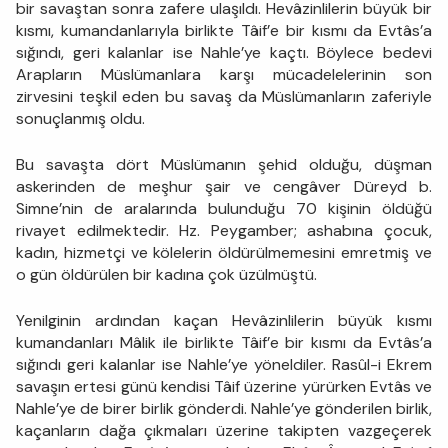
bir savaştan sonra zafere ulaşıldı. Hevâzinlilerin büyük bir
kısmı, kumandanlarıyla birlikte Tâif’e bir kısmı da Evtâs’a
sığındı, geri kalanlar ise Nahle’ye kaçtı. Böylece bedevi
Arapların Müslümanlara karşı mücadelelerinin son
zirvesini teşkil eden bu savaş da Müslümanların zaferiyle
sonuçlanmış oldu.
Bu savaşta dört Müslümanın şehid olduğu, düşman
askerinden de meşhur şair ve cengâver Düreyd b.
Simne’nin de aralarında bulunduğu 70 kişinin öldüğü
rivayet edilmektedir. Hz. Peygamber; ashabına çocuk,
kadın, hizmetçi ve kölelerin öldürülmemesini emretmiş ve
o gün öldürülen bir kadına çok üzülmüştü.
Yenilginin ardından kaçan Hevâzinlilerin büyük kısmı
kumandanları Mâlik ile birlikte Tâif’e bir kısmı da Evtâs’a
sığındı geri kalanlar ise Nahle’ye yöneldiler. Rasûl-i Ekrem
savaşın ertesi günü kendisi Tâif üzerine yürürken Evtâs ve
Nahle’ye de birer birlik gönderdi. Nahle’ye gönderilen birlik,
kaçanların dağa çıkmaları üzerine takipten vazgeçerek