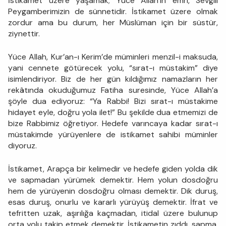
İstikamet üzere yaşamak; Yüce Allah’ın emri, Sevgili
Peygamberimizin de sünnetidir. İstikamet üzere olmak
zordur ama bu durum, her Müslüman için bir süstür,
ziynettir.
Yüce Allah, Kur’an-ı Kerim’de müminleri menzil-i maksuda,
yani cennete götürecek yolu, “sırat-ı müstakim” diye
isimlendiriyor. Biz de her gün kıldığımız namazların her
rekâtında okuduğumuz Fatiha suresinde, Yüce Allah’a
şöyle dua ediyoruz: “Ya Rabbi! Bizi sırat-ı müstakime
hidayet eyle, doğru yola ilet!” Bu şekilde dua etmemizi de
bize Rabbimiz öğretiyor. Hedefe varıncaya kadar sırat-ı
müstakimde yürüyenlere de istikamet sahibi müminler
diyoruz.
İstikamet, Arapça bir kelimedir ve hedefe giden yolda dik
ve sapmadan yürümek demektir. Hem yolun dosdoğru
hem de yürüyenin dosdoğru olması demektir. Dik duruş,
esas duruş, onurlu ve kararlı yürüyüş demektir. İfrat ve
tefritten uzak, aşırılığa kaçmadan, itidal üzere bulunup
orta yolu takip etmek demektir. İstikametin zıddı, sapma,