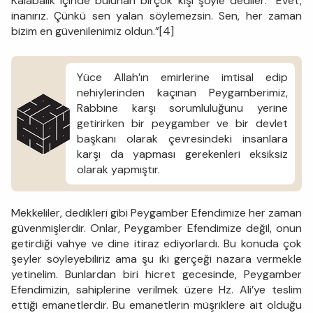
Kalabalık içinde bulunan birçok kişi şöyle dediler: “Evet,
inanırız. Çünkü sen yalan söylemezsin. Sen, her zaman
bizim en güvenilenimiz oldun.”[4]
Yüce Allah’ın emirlerine imtisal edip
nehiylerinden kaçınan Peygamberimiz,
Rabbine karşı sorumluluğunu yerine
getirirken bir peygamber ve bir devlet
başkanı olarak çevresindeki insanlara
karşı da yapması gerekenleri eksiksiz
olarak yapmıştır.
Mekkeliler, dedikleri gibi Peygamber Efendimize her zaman
güvenmişlerdir. Onlar, Peygamber Efendimize değil, onun
getirdiği vahye ve dine itiraz ediyorlardı. Bu konuda çok
şeyler söyleyebiliriz ama şu iki gerçeği nazara vermekle
yetinelim. Bunlardan biri hicret gecesinde, Peygamber
Efendimizin, sahiplerine verilmek üzere Hz. Ali’ye teslim
ettiği emanetlerdir. Bu emanetlerin müşriklere ait olduğu