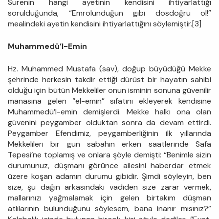
Surenin hangi ayetinin kendisini ihtiyarlattığı
sorulduğunda, “Emrolunduğun gibi dosdoğru ol!”
mealindeki ayetin kendisini ihtiyarlattığını söylemiştir.[3]
Muhammedü’l-Emin
Hz. Muhammed Mustafa (sav), doğup büyüdüğü Mekke
şehrinde herkesin takdir ettiği dürüst bir hayatın sahibi
olduğu için bütün Mekkeliler onun isminin sonuna güvenilir
manasına gelen “el-emin” sıfatını ekleyerek kendisine
Muhammedü’l-emin demişlerdi. Mekke halkı ona olan
güvenini peygamber olduktan sonra da devam ettirdi.
Peygamber Efendimiz, peygamberliğinin ilk yıllarında
Mekkelileri bir gün sabahın erken saatlerinde Safa
Tepesi’ne toplamış ve onlara şöyle demişti: “Benimle sizin
durumunuz, düşmanı görünce ailesini haberdar etmek
üzere koşan adamın durumu gibidir. Şimdi söyleyin, ben
size, şu dağın arkasındaki vadiden size zarar vermek,
mallarınızı yağmalamak için gelen birtakım düşman
atlılarının bulunduğunu söylesem, bana inanır mısınız?”