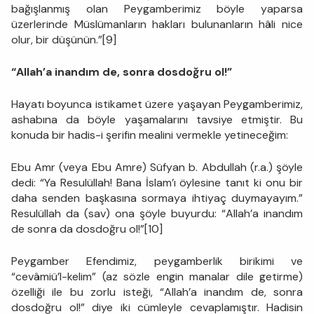
bağışlanmış olan Peygamberimiz böyle yaparsa
üzerlerinde Müslümanların hakları bulunanların hâli nice
olur, bir düşünün.”[9]
“Allah’a inandım de, sonra dosdoğru ol!”
Hayatı boyunca istikamet üzere yaşayan Peygamberimiz,
ashabına da böyle yaşamalarını tavsiye etmiştir. Bu
konuda bir hadis-i şerifin mealini vermekle yetineceğim:
Ebu Amr (veya Ebu Amre) Süfyan b. Abdullah (r.a.) şöyle
dedi: “Ya Resulüllah! Bana İslam’ı öylesine tanıt ki onu bir
daha senden başkasına sormaya ihtiyaç duymayayım.”
Resulüllah da (sav) ona şöyle buyurdu: “Allah’a inandım
de sonra da dosdoğru ol!”[10]
Peygamber Efendimiz, peygamberlik birikimi ve
“cevâmiü’l-kelim” (az sözle engin manalar dile getirme)
özelliği ile bu zorlu isteği, “Allah’a inandım de, sonra
dosdoğru ol!” diye iki cümleyle cevaplamıştır. Hadisin