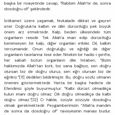
başka bir rivayetinde cevap, “Rabbim Allah’tır de, sonra
dosdoğru ol!” şeklindedir.
İstikamet üzere yaşamak, fevkalade dikkat ve gayret
ister. Doğrulukta kalbin ve dilin dürüstlüğü pek büyük
önem arz etmektedir. Kalp, beden ülkesindeki tüm
organların reisidir. Tek Allah’a iman edip dürüstlüğü
benimseyen bir kalp, diğer organları etkiler. Dil, kalbin
tercümanıdır. Onun doğruluğu ve eğriliği de diğer
organların tavırlarına tesir eder. Nitekim bir hadis-i şerifte,
her sabah bütün organların dile hitaben, “Bizim
hakkımızda Allah’tan kork, biz sana bağlıyız, sen doğru
olursan biz de doğru oluruz, sen eğri olursan biz de
eğriliriz.”[11] dedikleri bildirilmiştir. Bu, doğru sözlü olmanın
önemini göstermektedir. Hatta bir başka hadiste de
Efendimiz şöyle buyurmuştur: “Kalbi dürüst olmadıkça
kulun imanı doğru olmaz. Dili doğru olmadıkça da kalbi
doğru olmaz.”[12] O hâlde, özüyle sözüyle dosdoğru
olmak gerekmektedir. Peygamberimizin “Allah’a inandım
de sonra da dosdoğru ol!” tavsiyesinin manası budur.