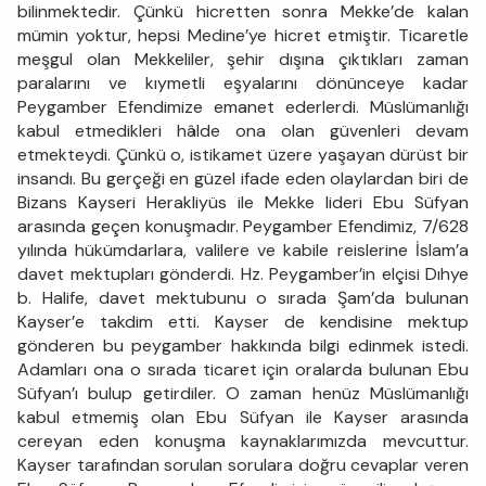
bilinmektedir. Çünkü hicretten sonra Mekke’de kalan
mümin yoktur, hepsi Medine’ye hicret etmiştir. Ticaretle
meşgul olan Mekkeliler, şehir dışına çıktıkları zaman
paralarını ve kıymetli eşyalarını dönünceye kadar
Peygamber Efendimize emanet ederlerdi. Müslümanlığı
kabul etmedikleri hâlde ona olan güvenleri devam
etmekteydi. Çünkü o, istikamet üzere yaşayan dürüst bir
insandı. Bu gerçeği en güzel ifade eden olaylardan biri de
Bizans Kayseri Herakliyüs ile Mekke lideri Ebu Süfyan
arasında geçen konuşmadır. Peygamber Efendimiz, 7/628
yılında hükümdarlara, valilere ve kabile reislerine İslam’a
davet mektupları gönderdi. Hz. Peygamber’in elçisi Dıhye
b. Halife, davet mektubunu o sırada Şam’da bulunan
Kayser’e takdim etti. Kayser de kendisine mektup
gönderen bu peygamber hakkında bilgi edinmek istedi.
Adamları ona o sırada ticaret için oralarda bulunan Ebu
Süfyan’ı bulup getirdiler. O zaman henüz Müslümanlığı
kabul etmemiş olan Ebu Süfyan ile Kayser arasında
cereyan eden konuşma kaynaklarımızda mevcuttur.
Kayser tarafından sorulan sorulara doğru cevaplar veren