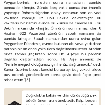
Peygamberimiz, hicretten sonra namazlarını camide
cemaatle kılmıştır. Günde beş vakit cemaatine imamlık
yapmıştır. Rahatsızlığından dolayı ömrünün son on yedi
vaktinde imamlığı Hz. Ebu Bekir’e devretmiştir. Bu
vakitlerin bir kısmını evinde bir kısmını da camide Hz. Ebu
Bekir’in arkasında kılmıştır. Ömrünün son namazı olan 8
Haziran 622 Pazartesi gününün sabah namazını da
camide kılmıştır. Sabah namazından sonra evine gelen
Peygamber Efendimiz, evinde bulunan altı veya yedi dinar
paranın bir an önce yoksullara dağıtılmasını istedi. Aradan
biraz zaman geçtikten sonra Hz. Aişe’ye bu paranın
dağıtılıp dağıtılmadığını sordu. Hz. Aişe annemiz de
“Seninle meşgul olduğumuz için henüz dağıtamadık.” dedi.
Bunun üzerine bizzat kendisi bu parayı beş yoksul aileye
pay ederek gönderdikten sonra şöyle dedi: “İşte şimdi
rahat ettim.”[8]
Doğrulukta kalbin ve dilin dürüstlüğü pek
büyük önem arz etmektedir. Kalp, beden