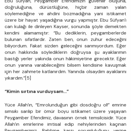
Ebu Süfyan, Peygamber Efendimizin güvenilir oluşuna,
doğruluğuna, dürüstlüğüne, hiçbir zaman yalan
söylemediğine ve ahdini bozmadığına yani istikamet
üzere bir hayat yaşadığına vurgu yapmıştır. Ebu Süfyan’ı
can kulağı ile dinleyen Kayser, sonunda şöyle demekten
kendini alamamıştır: “Bu dediklerin, peygamberlerde
bulunan sıfatlardır. Zaten ben, onun zuhur edeceğini
biliyordum. Fakat sizden geleceğini sanmıyordum. Eğer
onun hakkında söylediklerin doğruysa şu ayaklarımın
bastığı yerler yakında onun hâkimiyetine girecektir. Eğer
onun yanına varabileceğimi bilsem kendisine kavuşmak
için her zahmete katlanırdım. Yanında olsaydım ayaklarını
yıkardım.”[5]
“Kimin sırtına vurduysam…”
Yüce Allah’ın, “Emrolunduğun gibi dosdoğru ol!” emrine
sımsıkı sarılıp bir ömür boyu istikamet üzere yaşayan
Peygamber Efendimiz, davasının örnek temsilcisidir. Yüce
Allah’ın emirlerine imtisal edip nehiylerinden kaçınan
Peygamberimiz, Rabbine karşı sorumluluğunu yerine