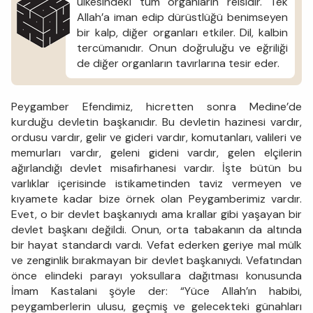
ülkesindeki tüm organların reisidir. Tek
Allah’a iman edip dürüstlüğü benimseyen
bir kalp, diğer organları etkiler. Dil, kalbin
tercümanıdır. Onun doğruluğu ve eğriliği
de diğer organların tavırlarına tesir eder.
Peygamber Efendimiz, hicretten sonra Medine’de
kurduğu devletin başkanıdır. Bu devletin hazinesi vardır,
ordusu vardır, gelir ve gideri vardır, komutanları, valileri ve
memurları vardır, geleni gideni vardır, gelen elçilerin
ağırlandığı devlet misafirhanesi vardır. İşte bütün bu
varlıklar içerisinde istikametinden taviz vermeyen ve
kıyamete kadar bize örnek olan Peygamberimiz vardır.
Evet, o bir devlet başkanıydı ama krallar gibi yaşayan bir
devlet başkanı değildi. Onun, orta tabakanın da altında
bir hayat standardı vardı. Vefat ederken geriye mal mülk
ve zenginlik bırakmayan bir devlet başkanıydı. Vefatından
önce elindeki parayı yoksullara dağıtması konusunda
İmam Kastalani şöyle der: “Yüce Allah’ın habibi,
peygamberlerin ulusu, geçmiş ve gelecekteki günahları