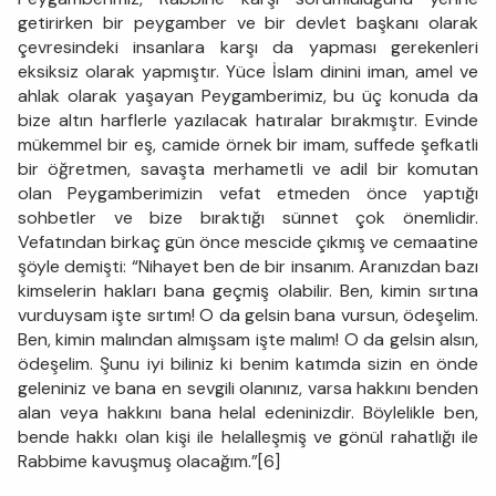
getirirken bir peygamber ve bir devlet başkanı olarak
çevresindeki insanlara karşı da yapması gerekenleri
eksiksiz olarak yapmıştır. Yüce İslam dinini iman, amel ve
ahlak olarak yaşayan Peygamberimiz, bu üç konuda da
bize altın harflerle yazılacak hatıralar bırakmıştır. Evinde
mükemmel bir eş, camide örnek bir imam, suffede şefkatli
bir öğretmen, savaşta merhametli ve adil bir komutan
olan Peygamberimizin vefat etmeden önce yaptığı
sohbetler ve bize bıraktığı sünnet çok önemlidir.
Vefatından birkaç gün önce mescide çıkmış ve cemaatine
şöyle demişti: “Nihayet ben de bir insanım. Aranızdan bazı
kimselerin hakları bana geçmiş olabilir. Ben, kimin sırtına
vurduysam işte sırtım! O da gelsin bana vursun, ödeşelim.
Ben, kimin malından almışsam işte malım! O da gelsin alsın,
ödeşelim. Şunu iyi biliniz ki benim katımda sizin en önde
geleniniz ve bana en sevgili olanınız, varsa hakkını benden
alan veya hakkını bana helal edeninizdir. Böylelikle ben,
bende hakkı olan kişi ile helalleşmiş ve gönül rahatlığı ile
Rabbime kavuşmuş olacağım.”[6]