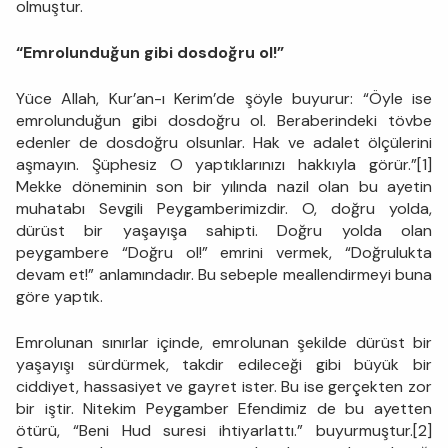
olmuştur.
“Emrolunduğun gibi dosdoğru ol!”
Yüce Allah, Kur’an-ı Kerim’de şöyle buyurur: “Öyle ise
emrolunduğun gibi dosdoğru ol. Beraberindeki tövbe
edenler de dosdoğru olsunlar. Hak ve adalet ölçülerini
aşmayın. Şüphesiz O yaptıklarınızı hakkıyla görür.”[1]
Mekke döneminin son bir yılında nazil olan bu ayetin
muhatabı Sevgili Peygamberimizdir. O, doğru yolda,
dürüst bir yaşayışa sahipti. Doğru yolda olan
peygambere “Doğru ol!” emrini vermek, “Doğrulukta
devam et!” anlamındadır. Bu sebeple meallendirmeyi buna
göre yaptık.
Emrolunan sınırlar içinde, emrolunan şekilde dürüst bir
yaşayışı sürdürmek, takdir edileceği gibi büyük bir
ciddiyet, hassasiyet ve gayret ister. Bu ise gerçekten zor
bir iştir. Nitekim Peygamber Efendimiz de bu ayetten
ötürü, “Beni Hud suresi ihtiyarlattı.” buyurmuştur.[2]