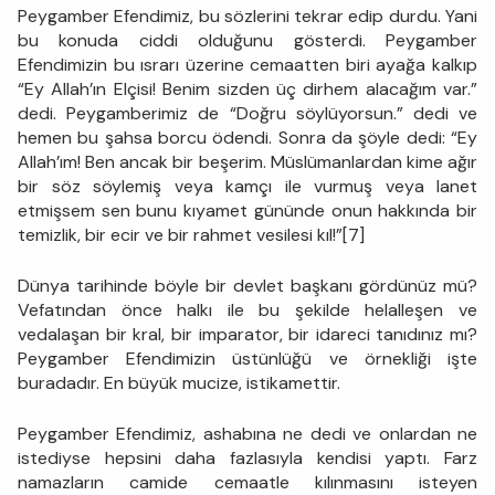
Peygamber Efendimiz, bu sözlerini tekrar edip durdu. Yani
bu konuda ciddi olduğunu gösterdi. Peygamber
Efendimizin bu ısrarı üzerine cemaatten biri ayağa kalkıp
“Ey Allah’ın Elçisi! Benim sizden üç dirhem alacağım var.”
dedi. Peygamberimiz de “Doğru söylüyorsun.” dedi ve
hemen bu şahsa borcu ödendi. Sonra da şöyle dedi: “Ey
Allah’ım! Ben ancak bir beşerim. Müslümanlardan kime ağır
bir söz söylemiş veya kamçı ile vurmuş veya lanet
etmişsem sen bunu kıyamet gününde onun hakkında bir
temizlik, bir ecir ve bir rahmet vesilesi kıl!”[7]
Dünya tarihinde böyle bir devlet başkanı gördünüz mü?
Vefatından önce halkı ile bu şekilde helalleşen ve
vedalaşan bir kral, bir imparator, bir idareci tanıdınız mı?
Peygamber Efendimizin üstünlüğü ve örnekliği işte
buradadır. En büyük mucize, istikamettir.
Peygamber Efendimiz, ashabına ne dedi ve onlardan ne
istediyse hepsini daha fazlasıyla kendisi yaptı. Farz
namazların camide cemaatle kılınmasını isteyen