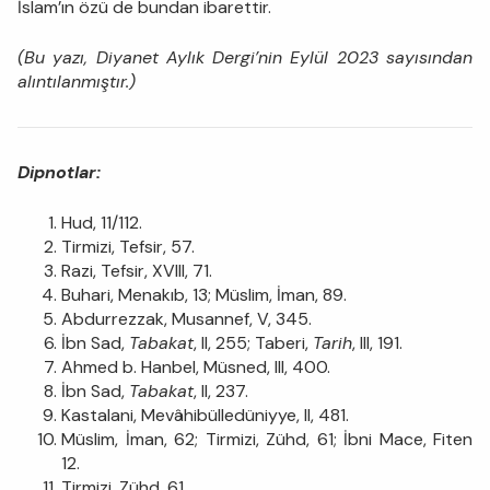
İslam’ın özü de bundan ibarettir.
(Bu yazı, Diyanet Aylık Dergi’nin Eylül 2023 sayısından
alıntılanmıştır.)
Dipnotlar:
Hud, 11/112.
Tirmizi, Tefsir, 57.
Razi, Tefsir, XVIII, 71.
Buhari, Menakıb, 13; Müslim, İman, 89.
Abdurrezzak, Musannef, V, 345.
İbn Sad,
Tabakat
, II, 255; Taberi,
Tarih
, III, 191.
Ahmed b. Hanbel, Müsned, III, 400.
İbn Sad,
Tabakat
, II, 237.
Kastalani, Mevâhibülledüniyye, II, 481.
Müslim, İman, 62; Tirmizi, Zühd, 61; İbni Mace, Fiten
12.
Tirmizi, Zühd, 61.