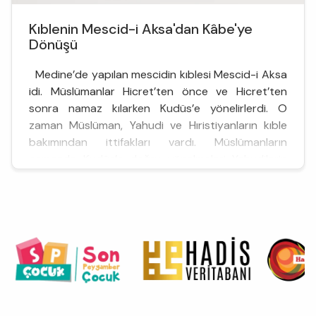
Kıblenin Mescid-i Aksa'dan Kâbe'ye
Dönüşü
Medine’de yapılan mescidin kıblesi Mescid-i Aksa
idi. Müslümanlar Hicret’ten önce ve Hicret’ten
sonra namaz kılarken Kudüs’e yönelirlerdi. O
zaman Müslüman, Yahudi ve Hıristiyanların kıble
bakımından ittifakları vardı. Müslümanların
namazda Kudüs’e doğru yönelmeleri Yahudilerin
ileri geri konuşmala...