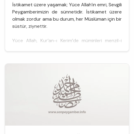
İstikamet üzere yaşamak; Yüce Allah’ın emri, Sevgili
Peygamberimizin de sünnetidir. İstikamet üzere
olmak zordur ama bu durum, her Müslüman için bir
süstür, ziynettir.
Yüce Allah, Kur’an-ı Kerim’de müminleri menzil-i
maksuda, yani cennete götürecek yolu, “sırat-ı
müstakim” diye isimlendiriyor. Biz de her gün
kıldığımız namazların her rekâtında okuduğumuz
Fatiha suresinde, Yüce Allah’a şöyle dua ed...