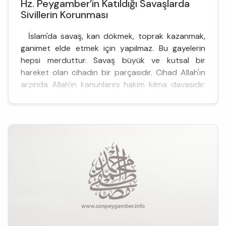
Hz. Peygamber’in Katıldığı Savaşlarda
Sivillerin Korunması
İslam'da savaş, kan dökmek, toprak kazanmak,
ganimet elde etmek için yapılmaz. Bu gayelerin
hepsi merduttur. Savaş büyük ve kutsal bir
hareket olan cihadın bir parçasıdır. Cihad Allah'ın
arzında Allah'ın kanunlarını hakim kılma davasıdır.
Kıyamete kadar devam edecek olan bir harekettir;
kesintisizdir. Bu harekete mani olan İslam
düşmanları il...