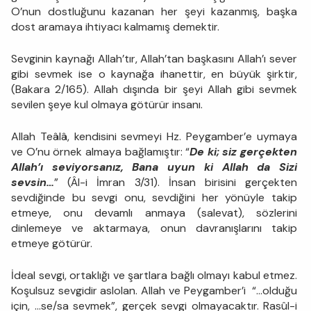
O’nun dostluğunu kazanan her şeyi kazanmış, başka
dost aramaya ihtiyacı kalmamış demektir.
Sevginin kaynağı Allah’tır, Allah’tan başkasını Allah’ı sever
gibi sevmek ise o kaynağa ihanettir, en büyük şirktir,
(Bakara 2/165). Allah dışında bir şeyi Allah gibi sevmek
sevilen şeye kul olmaya götürür insanı.
Allah Teâlâ, kendisini sevmeyi Hz. Peygamber’e uymaya
ve O’nu örnek almaya bağlamıştır: “
De ki; siz gerçekten
Allah’ı seviyorsanız, Bana uyun ki Allah da Sizi
sevsin…
” (Âl-i İmran 3/31). İnsan birisini gerçekten
sevdiğinde bu sevgi onu, sevdiğini her yönüyle takip
etmeye, onu devamlı anmaya (salevat), sözlerini
dinlemeye ve aktarmaya, onun davranışlarını takip
etmeye götürür.
İdeal sevgi, ortaklığı ve şartlara bağlı olmayı kabul etmez.
Koşulsuz sevgidir aslolan. Allah ve Peygamber’i “…olduğu
için, …se/sa sevmek”, gerçek sevgi olmayacaktır. Rasûl-i