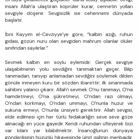
insanı Allah’a ulaştıran köprüler kurar, cennetin yolları
sevgiyle döşenir. Sevgisizlik ise cehennemi dünyada
başlatır.
İbni Kayyım el-Cevziyye’ye göre, “kalbin azığı, ruhun
gıdası, gözün nuru olan sevgiden mahrum olanlar ölüler
sınıfından sayılırlar.”
Sevmek kalbin en soylu eylemidir. Gerçek sevgiye
ulaşabilmenin yolu sevdiğini tanımaktan geçer. Bilip
tanımadan, tanıyıp anlamadan sevdiğini söylemek dilden
gönüle inmeyen kuru bir sözden ibarettir; ilk sınanmada
sahibini yalancı çıkarır. Allah’ı sevmek O’nu tanımayı, O’na
hamdetmeyi, O’na şükretmeyi, O’ndan razı olmayı,
O’ndan korkmayı, O’ndan ummayı, O’nunla huzur ve
sukuna ermeyi, O’nunla ünsiyeti gerektirir. Allah sevgisi,
elde edilmesi için her türlü fedakarlığın seve seve göze
alınacağı en yüce gayedir. Kendi ruhundan üfleyerek bizi
var kılanı yar kılabilmektir. İnsanoğlunun dünyaya
gönderilişinin hüzünlü hikayesinde ümit ışığının menbaıdır.