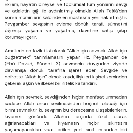
Ekrem, hayatın bireysel ve toplumsal tüm yönlerini sevgi
ve adaletin ışığı ile aydınlatmış olmakla Allah Teâlâ’dan
sonra müminlerin kalbinde en müstesna yeri hak etmiştir.
Peygamber sevgisinin eyleme dönük tarafı, sünnetini
öğrenip yaşama ve yaşatma, davetine sahip çıkıp
korumayı içerir.
Amellerin en faziletlisi olarak “Allah için sevmek, Allah için
buğzetmek” tanımlamasını yapan Hz. Peygamber de
(Ebû Davud, Sünnet 3) sevmenin duygudan ziyade
davranışa dönük tarafına işaret eder. Sevgide ve
nefrette “Allah için” olmak kaydı, ilişkileri kişisel zeminden
çekerek aşkın ve ilkesel bir nitelik kazandırır.
Allah için sevmek, sevdiğinden hiçbir menfaat ummadan
sadece Allah onun sevilmesinden hoşnut olacağı için
birini sevmektir ki, sevginin bu derecesine ulaşabilenlerin,
kıyamet gününde Allah’ın arşında özel olarak
ağırlanacakları ve kıyametin hiçbir sıkıntısını
yaşamayacakları vaat edilen yedi sınıf insandan biri