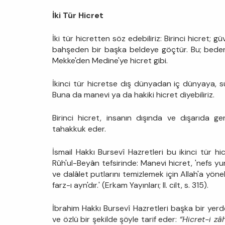
İki Tür Hicret
İki tür hicretten söz edebiliriz: Birinci hicret;
bahşeden bir başka beldeye göçtür. Bu; bedenî, 
Mekke'den Medine'ye hicret gibi.
İkinci tür hicretse dış dünyadan iç dünyaya, sü
Buna da manevi ya da hakiki hicret diyebiliriz.
Birinci hicret, insanın dışında ve dışarıda gerç
tahakkuk eder.
İsmail Hakkı Bursevî Hazretleri bu ikinci tür hic
Rûh'ul-Beyân tefsirinde: Manevi hicret, 'nefs 
ve dalâlet putlarını temizlemek için Allah'a yö
farz-ı ayn'dır.' (Erkam Yayınları; II. cilt, s. 315).
İbrahim Hakkı Bursevî Hazretleri başka bir yerde h
ve özlü bir şekilde şöyle tarif eder:
“Hicret-i zâ