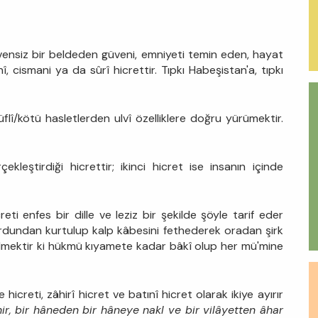
 güvensiz bir beldeden güveni, emniyeti temin eden, hayat
cismani ya da sûrî hicrettir. Tıpkı Habeşistan'a, tıpkı
flî/kötü hasletlerden ulvî özelliklere doğru yürümektir.
ekleştirdiği hicrettir; ikinci hicret ise insanın içinde
reti enfes bir dille ve leziz bir şekilde şöyle tarif eder
yurdundan kurtulup kalp kâbesini fethederek oradan şirk
nelmektir ki hükmü kıyamete kadar bâkî olup her mü'mine
icreti, zâhirî hicret ve batınî hicret olarak ikiye ayırır
hir, bir hâneden bir hâneye nakl ve bir vilâyetten âhar