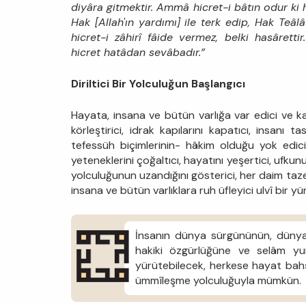
diyâra gitmektir. Ammâ hicret-i bâtın odur ki hil
Hak [Allah'ın yardımı] ile terk edip, Hak Teâlâ
hicret-i zâhirî fâide vermez, belki hasârettir
hicret hatâdan sevâbadır.”
Diriltici Bir Yolculuğun Başlangıcı
Hayata, insana ve bütün varlığa var edici ve kana
körleştirici, idrak kapılarını kapatıcı, insan
tefessüh biçimlerinin- hâkim olduğu yok edici b
yeteneklerini çoğaltıcı, hayatını yeşertici, ufkun
yolculuğunun uzandığını gösterici, her daim taze, 
insana ve bütün varlıklara ruh üfleyici ulvî bir y
İnsanın dünya sürgününün, dünya
hakiki özgürlüğüne ve selâm yur
yürütebilecek, herkese hayat bahşe
ümmîleşme yolculuğuyla mümkün.