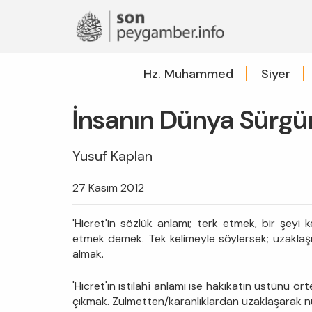
Hz. Muhammed
Siyer
İnsanın Dünya Sürgün
Yusuf Kaplan
27 Kasım 2012
'Hicret'in sözlük anlamı; terk etmek, bir şeyi
etmek demek. Tek kelimeyle söylersek; uzakla
almak.
'Hicret'in ıstılahî anlamı ise hakikatin üstünü 
çıkmak. Zulmetten/karanlıklardan uzaklaşarak 