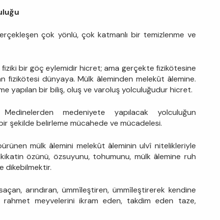
uluğu
gerçekleşen çok yönlü, çok katmanlı bir temizlenme ve
fiziki bir göç eylemidir hicret; ama gerçekte fizikötesine
n fizikötesi dünyaya. Mülk âleminden melekût âlemine.
 yapılan bir biliş, oluş ve varoluş yolculuğudur hicret.
 Medinelerden medeniyete yapılacak yolculuğun
bir şekilde belirleme mücahede ve mücadelesi.
 bürünen mülk âlemini melekût âleminin ulvî nitelikleriyle
akikatin özünü, özsuyunu, tohumunu, mülk âlemine ruh
 dikebilmektir.
 saçan, arındıran, ümmîleştiren, ümmîleştirerek kendine
ın rahmet meyvelerini ikram eden, takdim eden taze,