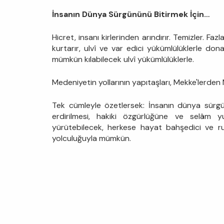
İnsanın Dünya Sürgününü Bitirmek İçin…
Hicret, insanı kirlerinden arındırır. Temizler. Fazl
kurtarır, ulvî ve var edici yükümlülüklerle dona
mümkün kılabilecek ulvî yükümlülüklerle.
Medeniyetin yollarının yapıtaşları, Mekke'lerden 
Tek cümleyle özetlersek: İnsanın dünya sür
erdirilmesi, hakiki özgürlüğüne ve selâm yu
yürütebilecek, herkese hayat bahşedici ve ru
yolculuğuyla mümkün.