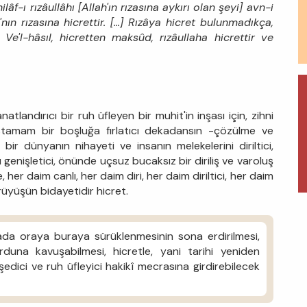
âf-ı rızâullâhı [Allah'ın rızasına aykırı olan şeyi] avn-i
'nın rızasına hicrettir. […] Rızâya hicret bulunmadıkça,
. Ve'l-hâsıl, hicretten maksûd, rızâullaha hicrettir ve
tlandırıcı bir ruh üfleyen bir muhit'in inşası için, zihni
ı tastamam bir boşluğa fırlatıcı dekadansın -çözülme ve
ir dünyanın nihayeti ve insanın melekelerini diriltici,
u genişletici, önünde uçsuz bucaksız bir diriliş ve varoluş
her daim canlı, her daim diri, her daim diriltici, her daim
ürüyüşün bidayetidir hicret.
da oraya buraya sürüklenmesinin sona erdirilmesi,
duna kavuşabilmesi, hicretle, yani tarihi yeniden
dici ve ruh üfleyici hakikî mecrasına girdirebilecek