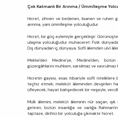
Çok Katmanlı Bir Arınma / Ümmîleşme Yolc
Hicret, zihnen ve bedenen, lisanen ve ruhen 
arınma, yani ümmîleşme yolculuğudur.
Hicret, bir göç eylemiyle gerçekleşir: Görünüşte 
ulaşma yolculuğudur muhaceret: Fizik dünyada
Dış dünyadan iç dünyaya. Süflî âlemden ulvî âleme
Mekke'den Medine'ye, Medine'den, bütün
güzergâhlarını muhkem, sarsılmaz ve savrulmaz 
Hicretin gayesi, esas itibariyle süflî niteliklere
teçhiz etmek; melekût âleminden devşirilen h
üfleyecek, hayat bahşedecek bir neşeyle, vecdle
Mülk âlemini, melekût âleminin nûr saçan, ışık
getiren, bütün insanlığa ve varlığa Rahman'
taptaze, diriltici bir yolculuğa çıkmaktır hicret.