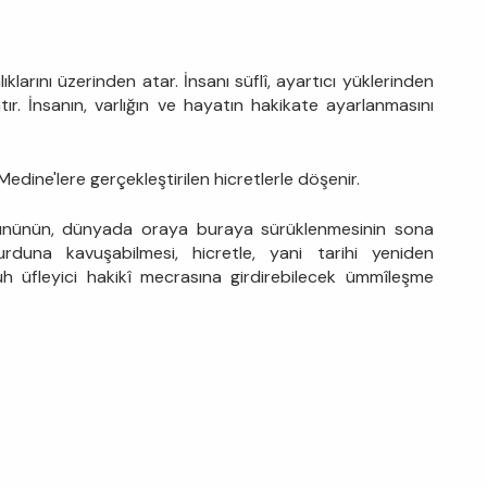
alıklarını üzerinden atar. İnsanı süflî, ayartıcı yüklerinden
tır. İnsanın, varlığın ve hayatın hakikate ayarlanmasını
Medine'lere gerçekleştirilen hicretlerle döşenir.
gününün, dünyada oraya buraya sürüklenmesinin sona
rduna kavuşabilmesi, hicretle, yani tarihi yeniden
h üfleyici hakikî mecrasına girdirebilecek ümmîleşme