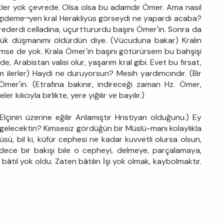
cikler yok çevrede. Olsa olsa bu adamdır Ömer. Ama nasıl
z gideme¬yen kral Herakliyüs görseydi ne yapardı acaba?
rederdi celladına, uçurttururdu başını Ömer'in. Sonra da
n büyük düşmanımı öldürdün diye. (Vücuduna bakar) Kralın
kimse de yok. Krala Ömer'in başını götürürsem bu bahşişi
, Arabistan valisi olur, yaşarım kral gibi. Evet bu fırsat,
ım ilerler) Haydi ne duruyorsun? Mesih yardımcındır. (Bir
er'in. (Etrafına bakınır, indireceği zaman Hz. Ömer,
r kılıcıyla birlikte, yere yığılır ve bayılır.)
lçinin üzerine eğilir Anlamıştır Hristiyan olduğunu.) Ey
mi gelecektin? Kimsesiz gördüğün bir Müslü-manı kolaylıkla
ü, bil ki, küfür cephesi ne kadar kuvvetli olursa olsun,
dece bir bakışı bile o cepheyi, delmeye, parçalamaya,
, bâtıl yok oldu. Zaten bâtılın İşi yok olmak, kaybolmaktır.