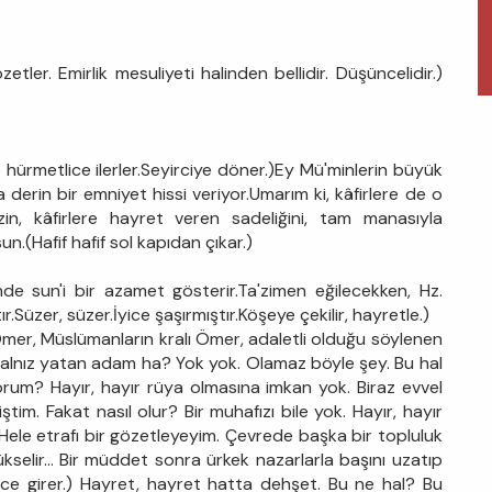
özetler. Emirlik mesuliyeti halinden bellidir. Düşüncelidir.)
hürmetlice ilerler.Seyirciye döner.)Ey Mü'minlerin büyük
 derin bir emniyet hissi veriyor.Umarım ki, kâfirlere de o
n, kâfirlere hayret veren sadeliğini, tam manasıyla
un.(Hafif hafif sol kapıdan çıkar.)
çinde sun'i bir azamet gösterir.Ta'zimen eğilecekken, Hz.
Süzer, süzer.İyice şaşırmıştır.Köşeye çekilir, hayretle.)
er, Müslümanların kralı Ömer, adaletli olduğu söylenen
lnız yatan adam ha? Yok yok. Olamaz böyle şey. Bu hal
um? Hayır, hayır rüya olmasına imkan yok. Biraz evvel
m. Fakat nasıl olur? Bir muhafızı bile yok. Hayır, hayır
 Hele etrafı bir gözetleyeyim. Çevrede başka bir topluluk
kselir... Bir müddet sonra ürkek nazarlarla başını uzatıp
e girer.) Hayret, hayret hatta dehşet. Bu ne hal? Bu