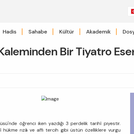
Hadis
Sahabe
Kültür
Akademik
Dosy
 Kaleminden Bir Tiyatro Eser
tüsü'nde öğrenci iken yazdığı 3 perdelik tarihî piyestir.
î hükme rızâ ve affı tercih gibi üstün özelliklere vurgu