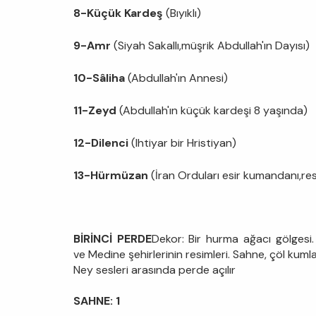
8-
K
üçü
k Karde
ş
(Bıyıklı)
9-Amr
(Siyah Sakallı,müşrik Abdullah'ın Dayısı)
10-S
â
liha
(Abdullah'ın Annesi)
11-Zeyd
(Abdullah'ın küçük kardeşi 8 yaşında)
12-Dilenci
(Ihtiyar bir Hristiyan)
13-
Hürm
ü
zan
(İran Orduları esir kumandanı,re
BİRİNCİ PERDE
Dekor: Bir hurma ağacı gölgesi
ve Medine şehirlerinin resimleri. Sahne, çöl kumlar
Ney sesleri arasında perde açılır
SAHNE: 1