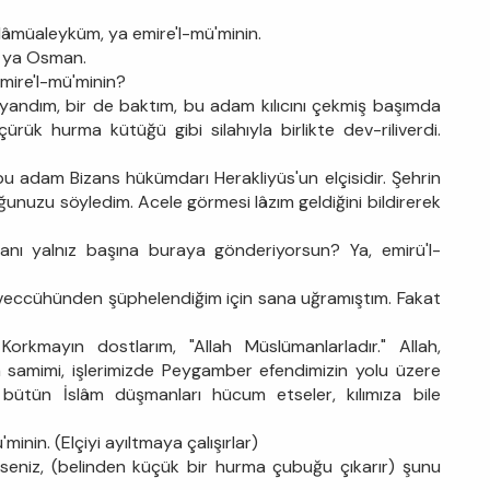
elâmüaleyküm, ya emire'l-mü'minin.
m ya Osman.
emire'l-mü'minin?
Uyandım, bir de baktım, bu adam kılıcını çekmiş başımda
k hurma kütüğü gibi silahıyla birlikte dev-riliverdi.
bu adam Bizans hükümdarı Herakliyüs'un elçisidir. Şehrin
ğunuzu söyledim. Acele görmesi lâzım geldiğini bildirerek
anı yalnız başına buraya gönderiyorsun? Ya, emirü'l-
ccühünden şüphelendiğim için sana uğramıştım. Fakat
rkmayın dostlarım, "Allah Müslümanlarladır." Allah,
 samimi, işlerimizde Peygamber efendimizin yolu üzere
bütün İslâm düşmanları hücum etseler, kılımıza bile
in. (Elçiyi ayıltmaya çalışırlar)
eniz, (belinden küçük bir hurma çubuğu çıkarır) şunu