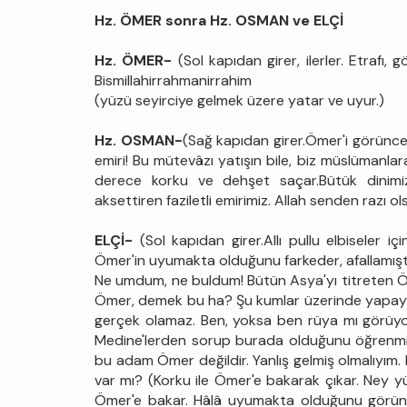
Hz. ÖMER sonra Hz. OSMAN ve ELÇİ
Hz. ÖMER-
(Sol kapıdan girer, ilerler. Etrafı, g
Bismillahirrahmanirrahim
(yüzü seyirciye gelmek üzere yatar ve uyur.)
Hz. OSMAN-
(Sağ kapıdan girer.Ömer'i görünce 
emiri! Bu mütevâzı yatışın bile, biz müslümanlara
derece korku ve dehşet saçar.Bütük dinimizi
aksettiren faziletli emirimiz. Allah senden razı ols
ELÇİ-
(Sol kapıdan girer.Allı pullu elbiseler i
Ömer'in uyumakta olduğunu farkeder, afallamıştır.
Ne umdum, ne buldum! Bütün Asya'yı titreten Öm
Ömer, demek bu ha? Şu kumlar üzerinde yapaya
gerçek olamaz. Ben, yoksa ben rüya mı görüyor
Medine'lerden sorup burada olduğunu öğrenmişti
bu adam Ömer değildir. Yanlış gelmiş olmalıyım.
var mı? (Korku ile Ömer'e bakarak çıkar. Ney yü
Ömer'e bakar. Hâlâ uyumakta olduğunu görünc