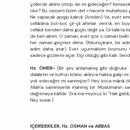
çöllerde aklımı yitirip de mi gideceğim? Kimse
olur? Bu vaziyeti bizim def-i hacete muhafızsı
Ne yapacak apışıp kalırdı. (Aniden) Ve, evet em
cellâdına bol-bol, çil-çil altınlar verirdi, e
cellâdı benden daha güçlü değil ya. Ortalıkta 
de ben alırım. O zaman, evet işte o zaman belki de
her zaman geçmez elime. (Kılıcınıçıkarır, bir ad
adım daha atar) Evet uçurmalıyım boynunu Öm
sadece gözlerini açar. Elçi olduğu gibi kalır. Sendele
Hz. ÖMER-
(Bir şey anlamamış gibi doğrulur. E
dalâletin ve küfrün kölesi, aklınca hakka galip 
yok edeceğini mi sanmıştın? Hey koca mânâ ölüs
Allah'a samimiyetle inanmış bir Müslümanın sa
dağıtmaya kâfidir. Zira ina¬nıyoruz ki: "Hak geldi
Ney susar.)
İÇERİDEKİLER, Hz. OSMAN ve ABBAS