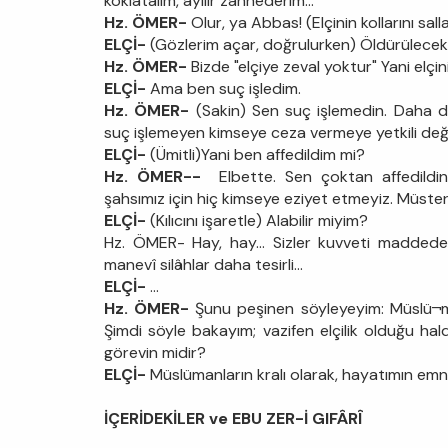
koklatalım, ayıIır zannederim...
Hz. ÖMER-
Olur, ya Abbas! (Elçinin kollarını sal
ELÇİ-
(Gözlerim açar, doğrulurken) Öldürülecek
Hz. ÖMER-
Bizde "elçiye zeval yoktur" Yani elçin
ELÇİ-
Ama ben suç işledim.
Hz. ÖMER-
(Sakin) Sen suç işlemedin. Daha d
suç işlemeyen kimseye ceza vermeye yetkili deği
ELÇİ-
(Ümitli)Yani ben affedildim mi?
Hz. ÖMER--
Elbette. Sen çoktan affedildin.
şahsımız için hiç kimseye eziyet etmeyiz. Müsteri
ELÇİ-
(Kılıcını işaretle) Alabilir miyim?
Hz. ÖMER- Hay, hay... Sizler kuvveti maddede 
manevî silâhlar daha tesirli...
ELÇİ-
...
Hz. ÖMER-
Şunu peşinen söyleyeyim: Müslü¬manl
Şimdi söyle bakayım; vazifen elçilik olduğu ha
görevin midir?
ELÇİ-
Müslümanların kralı olarak, hayatımın emn
İÇERİDEKİLER ve EBU ZER-İ GIFÂRÎ