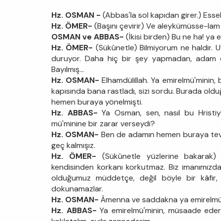
Hz. OSMAN -
(Abbas'la sol kapıdan girer.) Ess
Hz. ÖMER-
(Başını çevirir) Ve aleykümüsse-la
OSMAN ve ABBAS-
(İkisi birden) Bu ne ha! ya 
Hz. ÖMER-
(Sükûnetle) Bilmiyorum ne haldir. 
duruyor. Daha hiç bir şey yapmadan, adam çürü
Bayılmış...
Hz. OSMAN-
Elhamdülillah. Ya emirelmü'minin, 
kapısında bana rastladı, sizi sordu. Burada oldu
hemen buraya yönelmişti.
Hz. ABBAS-
Ya Osman, sen, nasıl bu Hristiy
mü'minine bir zarar verseydi?
Hz. OSMAN-
Ben de adamın hemen buraya teve
geç kalmışız.
Hz. ÖMER-
(Sükûnetle yüzlerine bakarak) Ko
kendisinden korkanı korkutmaz. Biz imanımızda
olduğumuz müddetçe, değil böyle bir kâfir, 
dokunamazlar.
Hz. OSMAN-
Âmenna ve saddakna ya emirelmü'min
Hz. ABBAS-
Ya emirelmü'minin, müsaade eders