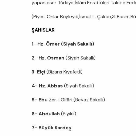
yapan eser Türkiye İslâm Enstitüleri Talebe Fede
(Piyes: Onlar Böyleydi,İsmail L. Çakan,3. Basım,Bü
ŞAHISLAR
1- Hz.
Ö
mer
(Siyah Sakallı)
2- Hz. Osman
(Siyah Sakallı)
3-El
ç
i
(Bizans Kıyafetli)
4- Hz. Abbas
(Siyah Sakallı)
5- Ebu
Zer-i Glfâri (Beyaz Sakallı)
6- Abdullah
(Bıyıklı)
7- Büyük Kardeş