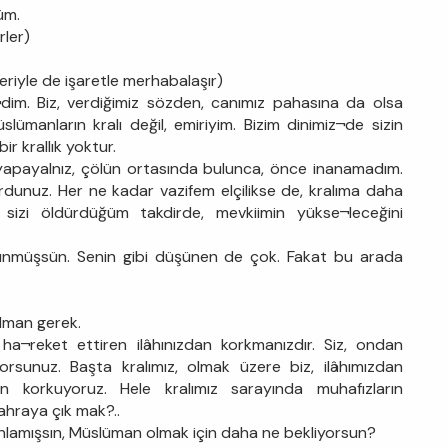
üm.
rler)
riyle de işaretle merhabalaşır)
dim. Biz, verdiğimiz sözden, canımız pahasına da olsa
lümanların kralı değil, emiriyim. Bizim dinimiz¬de sizin
r krallık yoktur.
i yapayalnız, çölün ortasında bulunca, önce inanamadım.
rdunuz. Her ne kadar vazifem elçilikse de, kralıma daha
sizi öldürdüğüm takdirde, mevkiimin yükse¬leceğini
ünmüşsün. Senin gibi düşünen de çok. Fakat bu arada
lman gerek.
a¬reket ettiren ilâhınızdan korkmanızdır. Siz, ondan
sunuz. Başta kralımız, olmak üzere biz, ilâhımızdan
korkuyoruz. Hele kralımız sarayında muhafızların
ahraya çık mak?..
anlamışsın, Müslüman olmak için daha ne bekliyorsun?