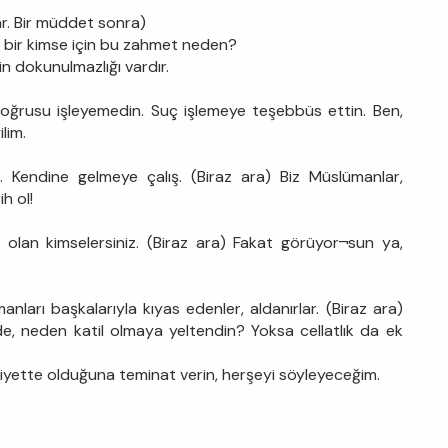
lar. Bir müddet sonra)
 bir kimse için bu zahmet neden?
in dokunulmazlığı vardır.
oğrusu işleyemedin. Suç işlemeye teşebbüs ettin. Ben,
lim.
 Kendine gelmeye çalış. (Biraz ara) Biz Müslümanlar,
h ol!
olan kimselersiniz. (Biraz ara) Fakat görüyor¬sun ya,
arı başkalarıyla kıyas edenler, aldanırlar. (Biraz ara)
lde, neden katil olmaya yeltendin? Yoksa cellatlık da ek
iyette olduğuna teminat verin, herşeyi söyleyeceğim.