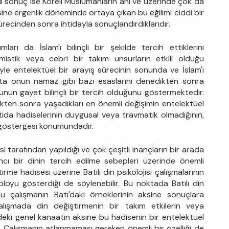
i sonuç ise Koreli Müslümanların ani ve üzerinde çok da
ne ergenlik döneminde ortaya çıkan bu eğilimi ciddi bir
ecinden sonra ihtidayla sonuçlandırdıklarıdır.
arı da İslam'ı bilinçli bir şekilde tercih ettiklerini
mistik veya cebri bir takım unsurların etkili olduğu
iyle entelektüel bir arayış sürecinin sonunda ve İslam'ı
atta onun namaz gibi bazı esaslarını denedikten sonra
unun gayet bilinçli bir tercih olduğunu göstermektedir.
ikten sonra yaşadıkları en önemli değişimin entelektüel
tida hadiselerinin duygusal veya travmatik olmadığının,
ir göstergesi konumundadır.
isi tarafından yapıldığı ve çok çeşitli inançların bir arada
ı bir dinin tercih edilme sebepleri üzerinde önemli
rme hadisesi üzerine Batılı din psikolojisi çalışmalarının
abloyu gösterdiği de söylenebilir. Bu noktada Batılı din
 bu çalışmanın Batı'daki örneklerinin aksine sonuçlara
alışmada din değiştirmenin bir takım etkilerin veya
ndeki genel kanaatin aksine bu hadisenin bir entelektüel
ir. Çalışmanın atlanmaması gereken önemli bir özelliği de