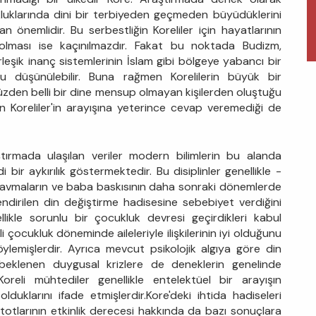
uklarında dini bir terbiyeden geçmeden büyüdüklerini
 önemlidir. Bu serbestliğin Koreliler için hayatlarının
 olması ise kaçınılmazdır. Fakat bu noktada Budizm,
rleşik inanç sistemlerinin İslam gibi bölgeye yabancı bir
u düşünülebilir. Buna rağmen Korelilerin büyük bir
zden belli bir dine mensup olmayan kişilerden oluştuğu
n Koreliler'in arayışına yeterince cevap veremediği de
aştırmada ulaşılan veriler modern bilimlerin bu alanda
 bir aykırılık göstermektedir. Bu disiplinler genellikle -
ravmaların ve baba baskısının daha sonraki dönemlerde
ndirilen din değiştirme hadisesine sebebiyet verdiğini
ellikle sorunlu bir çocukluk devresi geçirdikleri kabul
çocukluk döneminde aileleriyle ilişkilerinin iyi olduğunu
öylemişlerdir. Ayrıca mevcut psikolojik algıya göre din
eklenen duygusal krizlere de deneklerin genelinde
reli mühtediler genellikle entelektüel bir arayışın
lduklarını ifade etmişlerdir.Kore'deki ihtida hadiseleri
etotlarının etkinlik derecesi hakkında da bazı sonuçlara