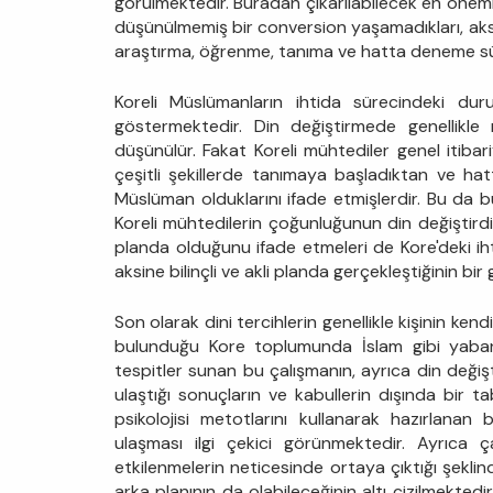
görülmektedir. Buradan çıkarılabilecek en öneml
düşünülmemiş bir conversion yaşamadıkları, aksi
araştırma, öğrenme, tanıma ve hatta deneme sür
Koreli Müslümanların ihtida sürecindeki duruml
göstermektedir. Din değiştirmede genellikle 
düşünülür. Fakat Koreli mühtediler genel itibar
çeşitli şekillerde tanımaya başladıktan ve h
Müslüman olduklarını ifade etmişlerdir. Bu da b
Koreli mühtedilerin çoğunluğunun din değiştird
planda olduğunu ifade etmeleri de Kore'deki ih
aksine bilinçli ve akli planda gerçekleştiğinin b
Son olarak dini tercihlerin genellikle kişinin kend
bulunduğu Kore toplumunda İslam gibi yabanc
tespitler sunan bu çalışmanın, ayrıca din değişti
ulaştığı sonuçların ve kabullerin dışında bir t
psikolojisi metotlarını kullanarak hazırlanan
ulaşması ilgi çekici görünmektedir. Ayrıca ç
etkilenmelerin neticesinde ortaya çıktığı şekli
arka planının da olabileceğinin altı çizilmekted