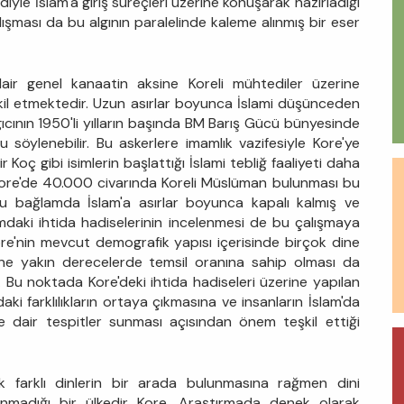
yle İslam'a giriş süreçleri üzerine konuşarak hazırladığı
lışması da bu algının paralelinde kaleme alınmış bir eser
air genel kanaatin aksine Koreli mühtediler üzerine
şkil etmektedir. Uzun asırlar boyunca İslami düşünceden
gıcının 1950'li yılların başında BM Barış Gücü bünyesinde
 söylenebilir. Bu askerlere imamlık vazifesiyle Kore'ye
oç gibi isimlerin başlattığı İslami tebliğ faaliyeti daha
Kore'de 40.000 civarında Koreli Müslüman bulunması bu
 Bu bağlamda İslam'a asırlar boyunca kapalı kalmış ve
lumdaki ihtida hadiselerinin incelenmesi de bu çalışmaya
ore'nin mevcut demografik yapısı içerisinde birçok dine
rine yakın derecelerde temsil oranına sahip olması da
. Bu noktada Kore'deki ihtida hadiseleri üzerine yapılan
aki farklılıkların ortaya çıkmasına ve insanların İslam'da
ne dair tespitler sunması açısından önem teşkil ettiği
k farklı dinlerin bir arada bulunmasına rağmen dini
anmadığı bir ülkedir Kore. Araştırmada denek olarak