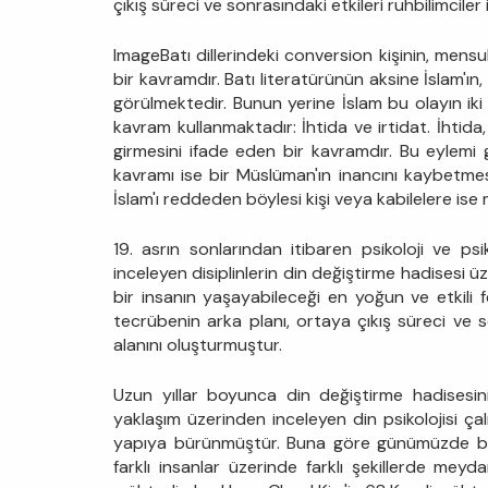
çıkış süreci ve sonrasındaki etkileri ruhbilimciler
ImageBatı dillerindeki conversion kişinin, men
bir kavramdır. Batı literatürünün aksine İslam'ın
görülmektedir. Bunun yerine İslam bu olayın iki
kavram kullanmaktadır: İhtida ve irtidat. İhtida
girmesini ifade eden bir kavramdır. Bu eylemi 
kavramı ise bir Müslüman'ın inancını kaybetmes
İslam'ı reddeden böylesi kişi veya kabilelere ise
19. asrın sonlarından itibaren psikoloji ve psi
inceleyen disiplinlerin din değiştirme hadisesi 
bir insanın yaşayabileceği en yoğun ve etkili fe
tecrübenin arka planı, ortaya çıkış süreci ve so
alanını oluşturmuştur.
Uzun yıllar boyunca din değiştirme hadisesini 
yaklaşım üzerinden inceleyen din psikolojisi çal
yapıya bürünmüştür. Buna göre günümüzde bu ha
farklı insanlar üzerinde farklı şekillerde meyd