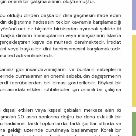
 için önemli bir çalışma alanını oluşturmuştur.
subu olduğu dinden başka bir dine geçmesini ifade eden
, din değiştirme hadisesini tek bir kavramla karşılamadığı
 yönünü net bir biçimde birbirinden ayıracak şekilde iki
, başka dinlerin mensuplarının veya inançsızların İslam'a
gerçekleştiren kişiye de mühtedi denilmektedir. İrtidat
ini veya başka bir dini benimsemesini karşılamaktadır.
 mürted adı verilmektedir.
kanaliz gibi insandavranışlarını ve bunların sebeplerini
üzerinde durmalarının en önemli sebebi, din değiştirmenin
rdi tecrübelerden biri olması gösterilebilir. Böylesi bir
nrasındaki etkileri ruhbilimciler için önemli bir çalışma
dışsal etkileri veya kişisel çabaları merkeze alan iki
ışmaları 20. asrın sonlarına doğru ise daha eklektik bir
disenin farklı toplumlarda, farklı şartlar altında ve
ana geldiği üzerinde durulmaya başlanmıştır. Koreli bir