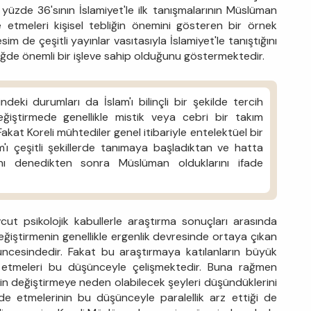
yüzde 36'sının İslamiyet'le ilk tanışmalarının Müslüman
e etmeleri kişisel tebliğin önemini gösteren bir örnek
im de çeşitli yayınlar vasıtasıyla İslamiyet'le tanıştığını
bliğde önemli bir işleve sahip olduğunu göstermektedir.
ndeki durumları da İslam'ı bilinçli bir şekilde tercih
eğiştirmede genellikle mistik veya cebri bir takım
Fakat Koreli mühtediler genel itibariyle entelektüel bir
'ı çeşitli şekillerde tanımaya başladıktan ve hatta
nı denedikten sonra Müslüman olduklarını ifade
cut psikolojik kabullerle araştırma sonuçları arasında
ğiştirmenin genellikle ergenlik devresinde ortaya çıkan
üncesindedir. Fakat bu araştırmaya katılanların büyük
 etmeleri bu düşünceyle çelişmektedir. Buna rağmen
n değiştirmeye neden olabilecek şeyleri düşündüklerini
ade etmelerinin bu düşünceyle paralellik arz ettiği de