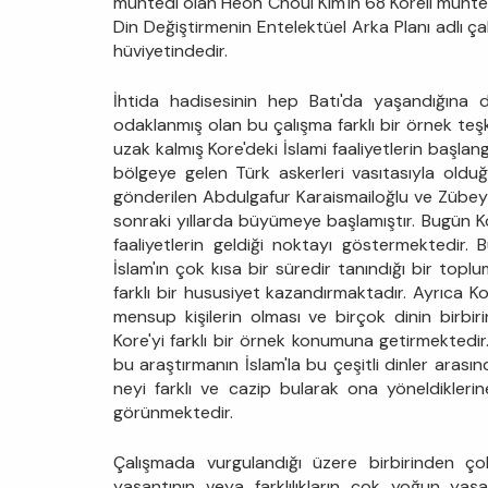
mühtedi olan Heon Choul Kim'in 68 Koreli mühtedi
Din Değiştirmenin Entelektüel Arka Planı adlı ça
hüviyetindedir.
İhtida hadisesinin hep Batı'da yaşandığına d
odaklanmış olan bu çalışma farklı bir örnek te
uzak kalmış Kore'deki İslami faaliyetlerin başlan
bölgeye gelen Türk askerleri vasıtasıyla olduğu
gönderilen Abdulgafur Karaismailoğlu ve Zübeyir K
sonraki yıllarda büyümeye başlamıştır. Bugün 
faaliyetlerin geldiği noktayı göstermektedir.
İslam'ın çok kısa bir süredir tanındığı bir top
farklı bir hususiyet kazandırmaktadır. Ayrıca K
mensup kişilerin olması ve birçok dinin birbi
Kore'yi farklı bir örnek konumuna getirmektedir
bu araştırmanın İslam'la bu çeşitli dinler arasınd
neyi farklı ve cazip bularak ona yöneldikleri
görünmektedir.
Çalışmada vurgulandığı üzere birbirinden ço
yaşantının veya farklılıkların çok yoğun yaş