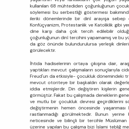
kullanılan 68 mühtediden çoğunluğunun çocukl
söylemesi bu serbestliği göstermesi bakımından
ileriki dönemlerinde bir dinî arayışa sebep
Konfüçyanizm, Protestanlık ve Katoliklik gibi ye
dine karşı daha çok tercih edilebilir olduğ
çoğunluğunun dinî tercihini yapamamış ve bu yü
da göz önünde bulundurulursa yerleşik dinleri
görülecektir.
İhtida hadiselerinin ortaya çıkışına dair, ar
yaptıkları mevcut çalışmaların sonuçlarıyla ciddi
Freud'un da etkisiyle- çocukluk dönemindeki t
mevcut otoriteye bir başkaldırı olarak değerle
iddia etmişlerdir. Din değiştiren kişilerin gen
görmüştür. Fakat bu çalışmada deneklerin geneli 
ve mutlu bir çocukluk devresi geçirdiklerini s
değiştirmenin hemen öncesinde yaşanması b
rastlanmadığı görülmektedir. Bunun yerine Ko
neticesinde ve bilinçli bir tercihle Müslüman o
üzerine yapılan bu çalışma bizi İslami tebliğ m